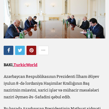
BAKI,
TurkicWorld
Azərbaycan Respublikasının Prezidenti İlham Əliyev
iyulun 8-də İordaniya Haşimilər Krallığının Baş
nazirinin müavini, xarici işlər və mühacir məsələləri
naziri Əymən Əs-Safadini qəbul edib.
Bu barədə Azərbaycan Prezidentinin Mətbuat xidməti