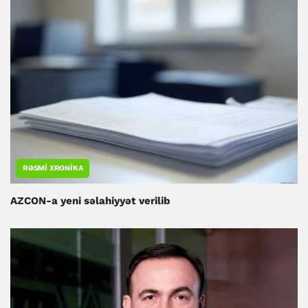
RƏSMI XRONIKA
AZCON-a yeni səlahiyyət verilib