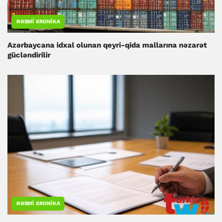
RƏSMI XRONIKA
Azərbaycana idxal olunan qeyri-qida mallarına nəzarət
gücləndirilir
RƏSMI XRONIKA