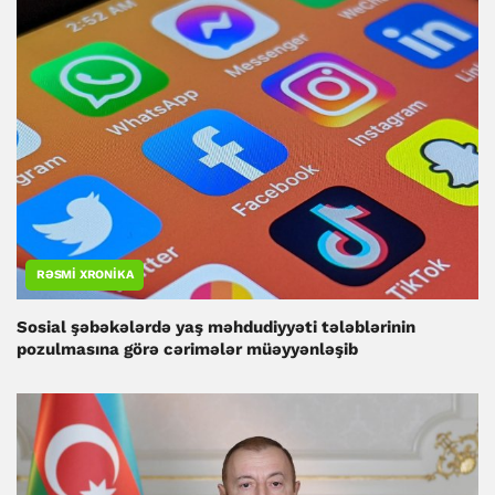
RƏSMI XRONIKA
Sosial şəbəkələrdə yaş məhdudiyyəti tələblərinin
pozulmasına görə cərimələr müəyyənləşib