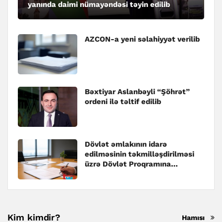
yanında daimi nümayəndəsi təyin edilib
AZCON-a yeni səlahiyyət verilib
Bəxtiyar Aslanbəyli “Şöhrət”
ordeni ilə təltif edilib
Dövlət əmlakının idarə
edilməsinin təkmilləşdirilməsi
üzrə Dövlət Proqramına
dəyişiklik edilib
Kim kimdir?
Hamısı