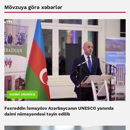
Mövzuya görə xəbərlər
RƏSMI XRONIKA
Fəxrəddin İsmayılov Azərbaycanın UNESCO yanında
daimi nümayəndəsi təyin edilib