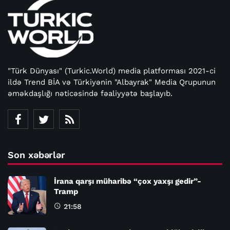
"Türk Dünyası" (Turkic.World) media platforması 2021-ci
ildə Trend BİA və Türkiyənin "Albayrak" Media Qrupunun
əməkdaşlığı nəticəsində fəaliyyətə başlayıb.
Son xəbərlər
İrana qarşı müharibə “çox yaxşı gedir”-
Tramp
21:58