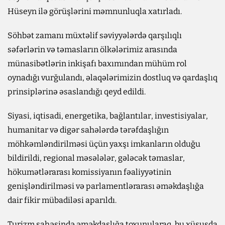
Hüseyn ilə görüşlərini məmnunluqla xatırladı.
Söhbət zamanı müxtəlif səviyyələrdə qarşılıqlı
səfərlərin və təmasların ölkələrimiz arasında
münasibətlərin inkişafı baxımından mühüm rol
oynadığı vurğulandı, əlaqələrimizin dostluq və qardaşlıq
prinsiplərinə əsaslandığı qeyd edildi.
Siyasi, iqtisadi, energetika, bağlantılar, investisiyalar,
humanitar və digər sahələrdə tərəfdaşlığın
möhkəmləndirilməsi üçün yaxşı imkanların olduğu
bildirildi, regional məsələlər, gələcək təmaslar,
hökumətlərarası komissiyanın fəaliyyətinin
genişləndirilməsi və parlamentlərarası əməkdaşlığa
dair fikir mübadiləsi aparıldı.
Turizm sahəsində əməkdaşlığa toxunularaq, bu xüsusda