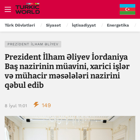
Türk Dövlətləri
Siyasət
İqtisadiyyat
Energetika
PREZIDENT İLHAM ƏLIYEV
Prezident İlham Əliyev İordaniya
Baş nazirinin müavini, xarici işlər
və mühacir məsələləri nazirini
qəbul edib
149
8 İyul 11:01