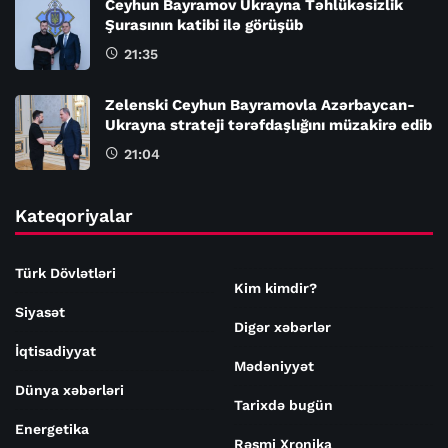
Ceyhun Bayramov Ukrayna Təhlükəsizlik
Şurasının katibi ilə görüşüb
21:35
Zelenski Ceyhun Bayramovla Azərbaycan-
Ukrayna strateji tərəfdaşlığını müzakirə edib
21:04
Kateqoriyalar
Türk Dövlətləri
Kim kimdir?
Siyasət
Digər xəbərlər
İqtisadiyyat
Mədəniyyət
Dünya xəbərləri
Tarixdə bugün
Energetika
Rəsmi Xronika