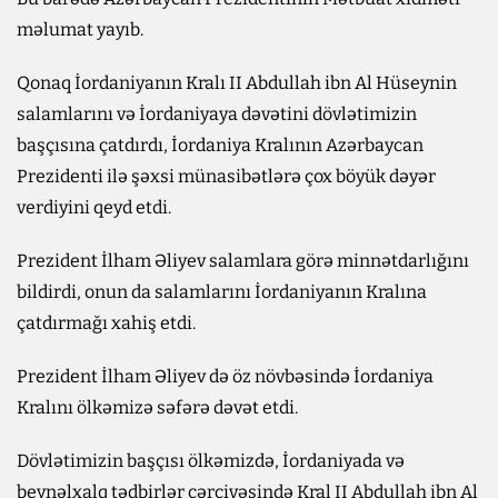
məlumat yayıb.
Qonaq İordaniyanın Kralı II Abdullah ibn Al Hüseynin
salamlarını və İordaniyaya dəvətini dövlətimizin
başçısına çatdırdı, İordaniya Kralının Azərbaycan
Prezidenti ilə şəxsi münasibətlərə çox böyük dəyər
verdiyini qeyd etdi.
Prezident İlham Əliyev salamlara görə minnətdarlığını
bildirdi, onun da salamlarını İordaniyanın Kralına
çatdırmağı xahiş etdi.
Prezident İlham Əliyev də öz növbəsində İordaniya
Kralını ölkəmizə səfərə dəvət etdi.
Dövlətimizin başçısı ölkəmizdə, İordaniyada və
beynəlxalq tədbirlər çərçivəsində Kral II Abdullah ibn Al