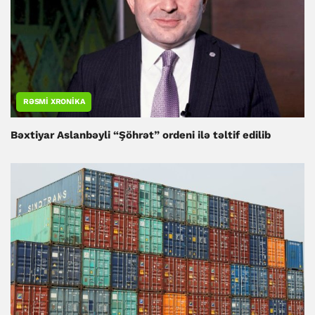
RƏSMI XRONIKA
Bəxtiyar Aslanbəyli “Şöhrət” ordeni ilə təltif edilib