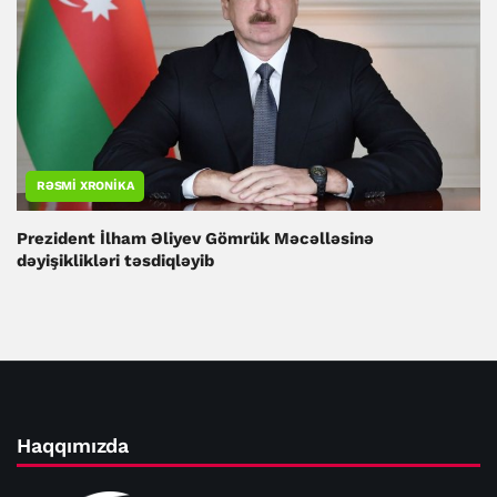
RƏSMI XRONIKA
Prezident İlham Əliyev Gömrük Məcəlləsinə
dəyişiklikləri təsdiqləyib
Haqqımızda