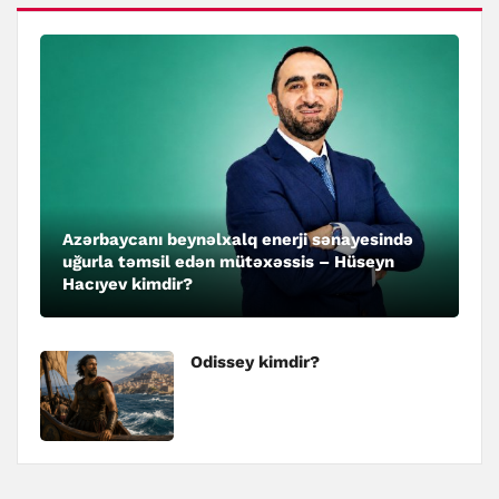
Azərbaycanı beynəlxalq enerji sənayesində
uğurla təmsil edən mütəxəssis – Hüseyn
Hacıyev kimdir?
Odissey kimdir?