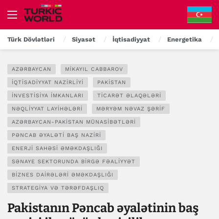
Türk Dövlətləri
Siyasət
İqtisadiyyat
Energetika
AZƏRBAYCAN
MIKAYIL CABBAROV
İQTISADIYYAT NAZIRLIYI
PAKISTAN
İNVESTISIYA IMKANLARI
TICARƏT ƏLAQƏLƏRI
NƏQLIYYAT LAYIHƏLƏRI
MƏRYƏM NƏVAZ ŞƏRIF
AZƏRBAYCAN-PAKISTAN MÜNASIBƏTLƏRI
PƏNCAB ƏYALƏTI BAŞ NAZIRI
ENERJI SAHƏSI ƏMƏKDAŞLIĞI
SƏNAYE SEKTORUNDA BIRGƏ FƏALIYYƏT
BIZNES DAIRƏLƏRI ƏMƏKDAŞLIĞI
STRATEGIYA VƏ TƏRƏFDAŞLIQ
Pakistanın Pəncab əyalətinin baş