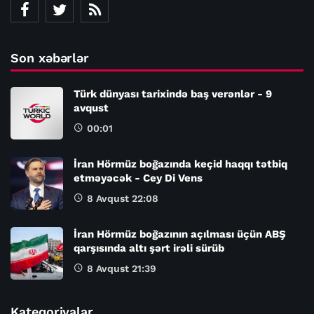
Son xəbərlər
Türk dünyası tarixində baş verənlər - 9
avqust
00:01
İran Hörmüz boğazında keçid haqqı tətbiq
etməyəcək - Cey Di Vens
8 Avqust 22:08
İran Hörmüz boğazının açılması üçün ABŞ
qarşısında altı şərt irəli sürüb
8 Avqust 21:39
Kateqoriyalar