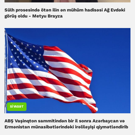
Sülh prosesində ötən ilin ən mühüm hadisəsi Ağ Evdəki
görüş oldu - Metyu Brayza
SIYASƏT
ABŞ Vaşinqton sammitindən bir il sonra Azərbaycan və
Ermənistan münasibətlərindəki irəliləyişi qiymətləndirib