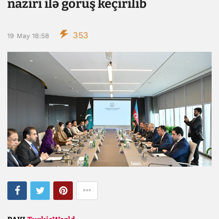
naziri ilə görüş keçirilib
353
19 May 18:58