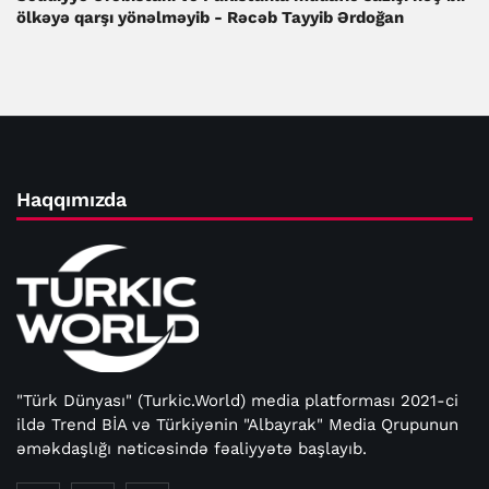
ölkəyə qarşı yönəlməyib - Rəcəb Tayyib Ərdoğan
Haqqımızda
"Türk Dünyası" (Turkic.World) media platforması 2021-ci
ildə Trend BİA və Türkiyənin "Albayrak" Media Qrupunun
əməkdaşlığı nəticəsində fəaliyyətə başlayıb.