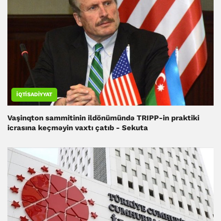
İQTISADIYYAT
Vaşinqton sammitinin ildönümündə TRIPP-in praktiki
icrasına keçməyin vaxtı çatıb - Sekuta