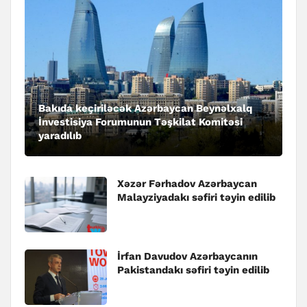
Bakıda keçiriləcək Azərbaycan Beynəlxalq
İnvestisiya Forumunun Təşkilat Komitəsi
yaradılıb
Xəzər Fərhadov Azərbaycan
Malayziyadakı səfiri təyin edilib
İrfan Davudov Azərbaycanın
Pakistandakı səfiri təyin edilib