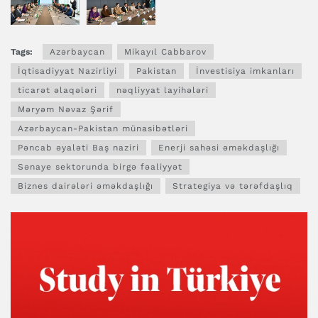
Tags:
Azərbaycan
Mikayıl Cabbarov
İqtisadiyyat Nazirliyi
Pakistan
İnvestisiya imkanları
ticarət əlaqələri
nəqliyyat layihələri
Məryəm Nəvaz Şərif
Azərbaycan-Pakistan münasibətləri
Pəncab əyaləti Baş naziri
Enerji sahəsi əməkdaşlığı
Sənaye sektorunda birgə fəaliyyət
Biznes dairələri əməkdaşlığı
Strategiya və tərəfdaşlıq