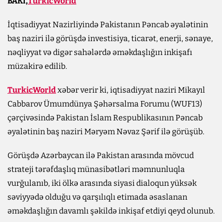
BAKI,
TurkicWorld
İqtisadiyyat Nazirliyində Pakistanın Pəncab əyalətinin
baş naziri ilə görüşdə investisiya, ticarət, enerji, sənaye,
nəqliyyat və digər sahələrdə əməkdaşlığın inkişafı
müzakirə edilib.
TurkicWorld
xəbər verir ki, iqtisadiyyat naziri Mikayıl
Cabbarov Ümumdünya Şəhərsalma Forumu (WUF13)
çərçivəsində Pakistan İslam Respublikasının Pəncab
əyalətinin baş naziri Məryəm Nəvaz Şərif ilə görüşüb.
Görüşdə Azərbaycan ilə Pakistan arasında mövcud
strateji tərəfdaşlıq münasibətləri məmnunluqla
vurğulanıb, iki ölkə arasında siyasi dialoqun yüksək
səviyyədə olduğu və qarşılıqlı etimada əsaslanan
əməkdaşlığın davamlı şəkildə inkişaf etdiyi qeyd olunub.