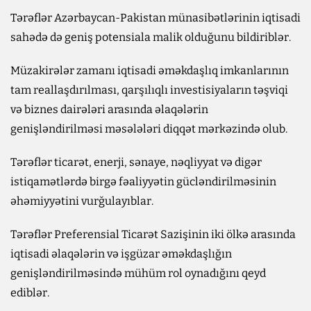
Tərəflər Azərbaycan-Pakistan münasibətlərinin iqtisadi
sahədə də geniş potensiala malik olduğunu bildiriblər.
Müzakirələr zamanı iqtisadi əməkdaşlıq imkanlarının
tam reallaşdırılması, qarşılıqlı investisiyaların təşviqi
və biznes dairələri arasında əlaqələrin
genişləndirilməsi məsələləri diqqət mərkəzində olub.
Tərəflər ticarət, enerji, sənaye, nəqliyyat və digər
istiqamətlərdə birgə fəaliyyətin gücləndirilməsinin
əhəmiyyətini vurğulayıblar.
Tərəflər Preferensial Ticarət Sazişinin iki ölkə arasında
iqtisadi əlaqələrin və işgüzar əməkdaşlığın
genişləndirilməsində mühüm rol oynadığını qeyd
ediblər.