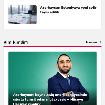
Azərbaycan Estoniyaya yeni səfir
təyin edilib
Kim kimdir?
Hamısı
Azərbaycanı beynəlxalq enerji sənayesində
uğurla təmsil edən mütəxəssis – Hüseyn
Hacıyev kimdir?