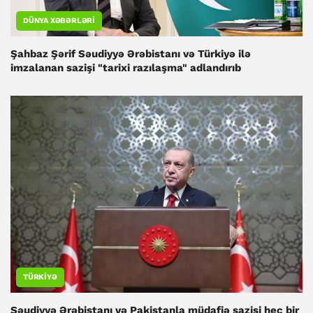
DÜNYA XƏBƏRLƏRI
Şahbaz Şərif Səudiyyə Ərəbistanı və Türkiyə ilə
imzalanan sazişi "tarixi razılaşma" adlandırıb
TÜRKIYƏ
Səudiyyə Ərəbistanı və Pakistanla müdafiə sazişi heç bir