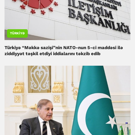
TÜRKIYƏ
Türkiyə “Məkkə sazişi”nin NATO-nun 5-ci maddəsi ilə
ziddiyyət təşkil etdiyi iddialarını təkzib edib