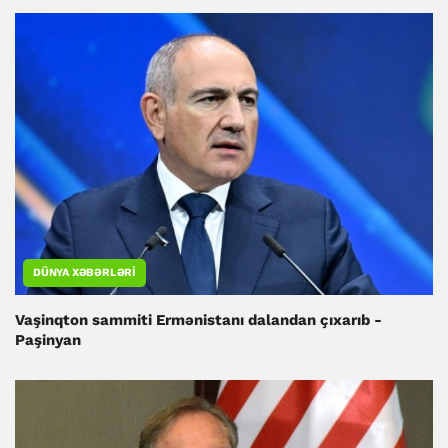
DÜNYA XƏBƏRLƏRI
Vaşinqton sammiti Ermənistanı dalandan çıxarıb -
Paşinyan