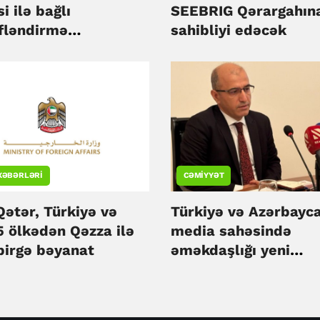
i ilə bağlı
SEEBRIG Qərargahın
fləndirmə
sahibliyi edəcək
niyasına
nılacaq
XƏBƏRLƏRI
CƏMIYYƏT
Qətər, Türkiyə və
Türkiyə və Azərbayc
5 ölkədən Qəzza ilə
media sahəsində
birgə bəyanat
əməkdaşlığı yeni
mərhələyə daşıyır