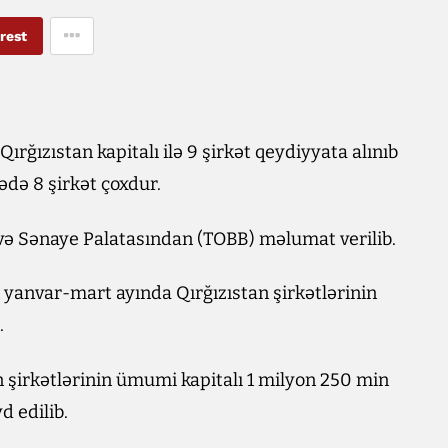
rest
rğızıstan kapitalı ilə 9 şirkət qeydiyyata alınıb
sədə 8 şirkət çoxdur.
və Sənaye Palatasından (TOBB) məlumat verilib.
 yanvar-mart ayında Qırğızıstan şirkətlərinin
.
 şirkətlərinin ümumi kapitalı 1 milyon 250 min
d edilib.