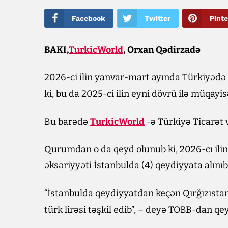
Facebook
Twitter
Pinte
BAKI,
TurkicWorld
, Orxan Qədirzadə
2026-ci ilin yanvar-mart ayında Türkiyədə Qı
ki, bu da 2025-ci ilin eyni dövrü ilə müqayi
Bu barədə
TurkicWorld
-ə Türkiyə Ticarət 
Qurumdan o da qeyd olunub ki, 2026-cı ilin
əksəriyyəti İstanbulda (4) qeydiyyata alınıb
“İstanbulda qeydiyyatdan keçən Qırğızıstan
türk lirəsi təşkil edib”, – deyə TOBB-dan qey