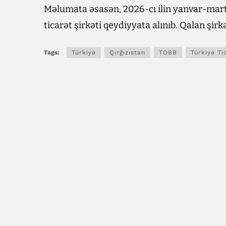
Məlumata əsasən, 2026-cı ilin yanvar-mart 
ticarət şirkəti qeydiyyata alınıb. Qalan şirk
Tags:
Türkiyə
Qırğızıstan
TOBB
Türkiyə Ti