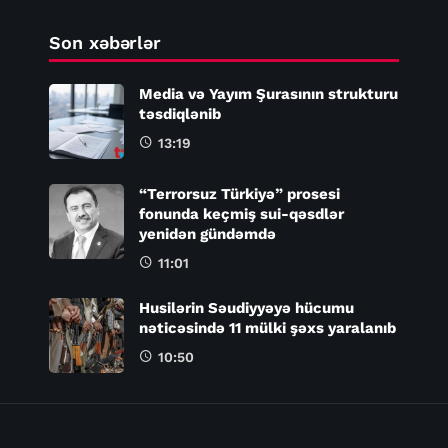
Son xəbərlər
Media və Yayım Şurasının strukturu
təsdiqlənib
13:19
“Terrorsuz Türkiyə” prosesi
fonunda keçmiş sui-qəsdlər
yenidən gündəmdə
11:01
Husilərin Səudiyyəyə hücumu
nəticəsində 11 mülki şəxs yaralanıb
10:50