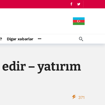
?
Digər xəbərlər
 edir – yatırım
371