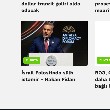
dollar tranzit gəliri əldə
proses
edəcək
maari
kampa
başla
TÜRKIYƏ
DÜNYA 
İsrail Fələstində sülh
BƏƏ, 
istəmir - Hakan Fidan
daha 
bağlı 