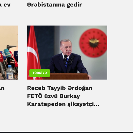
a ev
Ərəbistanına gedir
TÜRKIYƏ
an
Rəcəb Tayyib Ərdoğan
FETÖ üzvü Burkay
Karatepedən şikayətçi
olub