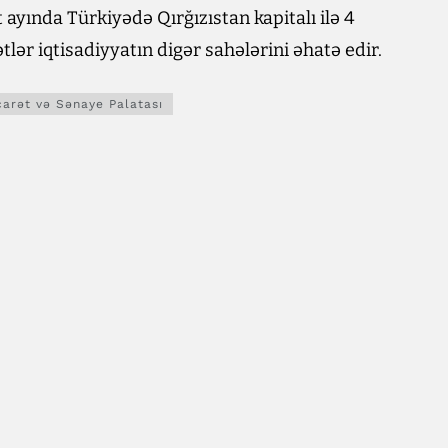
ayında Türkiyədə Qırğızıstan kapitalı ilə 4
ətlər iqtisadiyyatın digər sahələrini əhatə edir.
carət və Sənaye Palatası