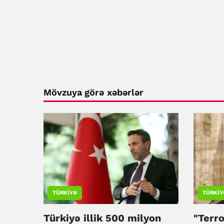
Mövzuya görə xəbərlər
TÜRKIYƏ
TÜRKIY
Türkiyə illik 500 milyon
"Terro