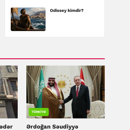
Odissey kimdir?
TÜRKIYƏ
qədər
Ərdoğan Səudiyyə