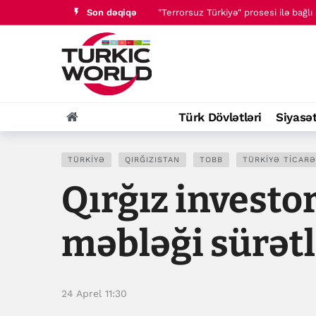
Son dəqiqə
"Terrorsuz Türkiyə" prosesi ilə bağ
Media və Yayım Şurasının strukturu 
Türk Dövlətləri
Siyasə
TÜRKIYƏ
QIRĞIZISTAN
TOBB
TÜRKIYƏ TICARƏ
Qırğız investor
məbləği sürətl
24 Aprel 11:30