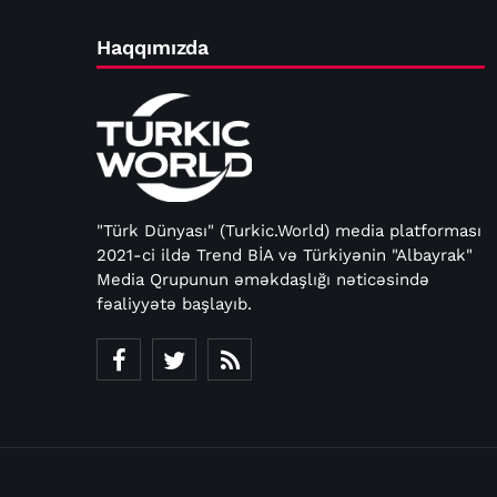
Haqqımızda
"Türk Dünyası" (Turkic.World) media platforması
2021-ci ildə Trend BİA və Türkiyənin "Albayrak"
Media Qrupunun əməkdaşlığı nəticəsində
fəaliyyətə başlayıb.