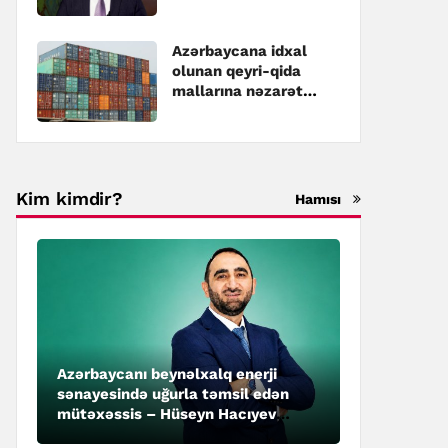
Azərbaycana idxal
olunan qeyri-qida
mallarına nəzarət
gücləndirilir
Kim kimdir?
Hamısı
Azərbaycanı beynəlxalq enerji
sənayesində uğurla təmsil edən
mütəxəssis – Hüseyn Hacıyev
kimdir?