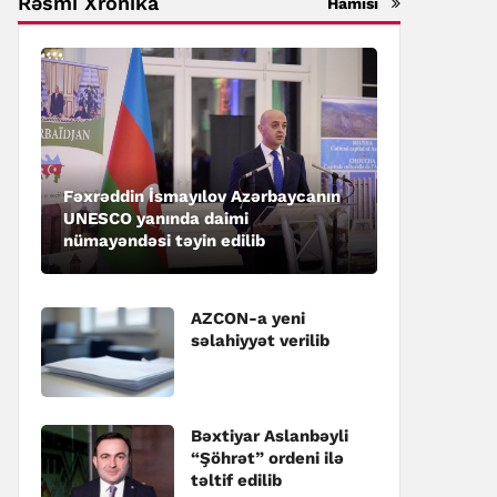
Rəsmi Xronika
Hamısı
Fəxrəddin İsmayılov Azərbaycanın
UNESCO yanında daimi
nümayəndəsi təyin edilib
AZCON-a yeni
səlahiyyət verilib
Bəxtiyar Aslanbəyli
“Şöhrət” ordeni ilə
təltif edilib