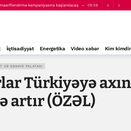
lı maarifləndirmə kampaniyasına başlanılacaq
09:58
təsdiqlənib
13:19
t
İqtisadiyyat
Energetika
Video xəbər
Kim kimdir
T VƏ SƏNAYE PALATASI
lar Türkiyəyə axın
ə artır (ÖZƏL)