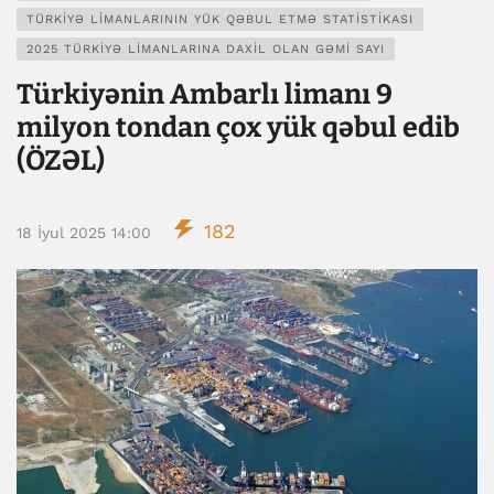
TÜRKIYƏ LIMANLARININ YÜK QƏBUL ETMƏ STATISTIKASI
2025 TÜRKIYƏ LIMANLARINA DAXIL OLAN GƏMI SAYI
Türkiyənin Ambarlı limanı 9
milyon tondan çox yük qəbul edib
(ÖZƏL)
182
18 İyul 2025 14:00