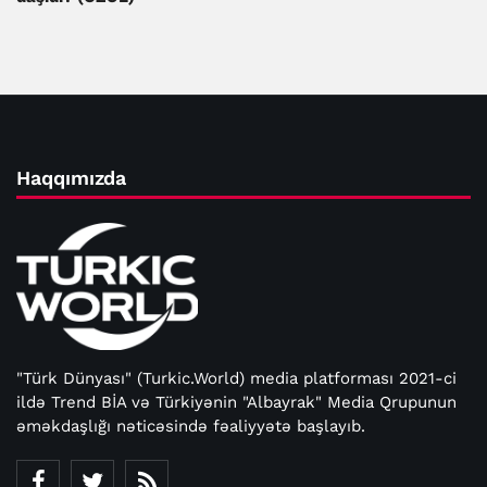
Haqqımızda
"Türk Dünyası" (Turkic.World) media platforması 2021-ci
ildə Trend BİA və Türkiyənin "Albayrak" Media Qrupunun
əməkdaşlığı nəticəsində fəaliyyətə başlayıb.