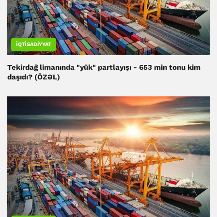
İQTISADIYYAT
Tekirdağ limanında "yük" partlayışı - 653 min tonu kim
daşıdı? (ÖZƏL)