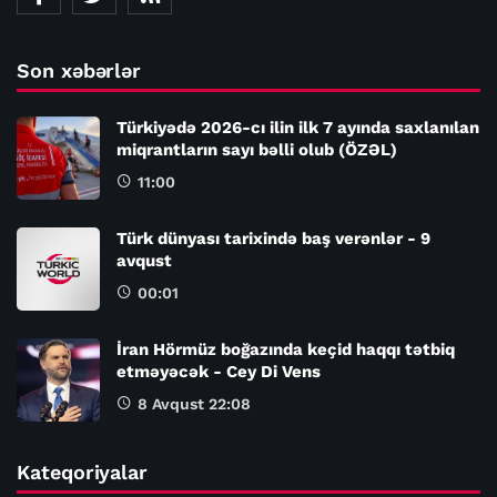
Son xəbərlər
Türkiyədə 2026-cı ilin ilk 7 ayında saxlanılan
miqrantların sayı bəlli olub (ÖZƏL)
11:00
Türk dünyası tarixində baş verənlər - 9
avqust
00:01
İran Hörmüz boğazında keçid haqqı tətbiq
etməyəcək - Cey Di Vens
8 Avqust 22:08
Kateqoriyalar