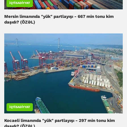
İQTISADIYYAT
Mersin limanında "yük" partlayışı - 667 min tonu kim
daşıdı? (ÖZƏL)
İQTISADIYYAT
Kocaeli limanında "yük" partlayışı - 297 min tonu kim
daşıdı? (ÖZƏL)