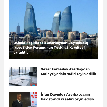
Bakıda keçiriləcək Azərbaycan Beynəlxalq
İnvestisiya Forumunun Təşkilat Komitəsi
yaradılıb
Xəzər Fərhadov Azərbaycan
Malayziyadakı səfiri təyin edilib
İrfan Davudov Azərbaycanın
Pakistandakı səfiri təyin edilib