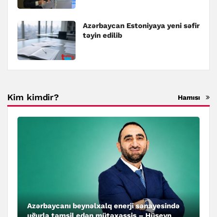
Azərbaycan Estoniyaya yeni səfir
təyin edilib
Kim kimdir?
Hamısı
Azərbaycanı beynəlxalq enerji sənayesində
uğurla təmsil edən mütəxəssis – Hüseyn