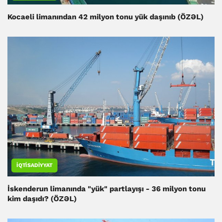
Kocaeli limanından 42 milyon tonu yük daşınıb (ÖZƏL)
İQTISADIYYAT
İskenderun limanında "yük" partlayışı - 36 milyon tonu
kim daşıdı? (ÖZƏL)