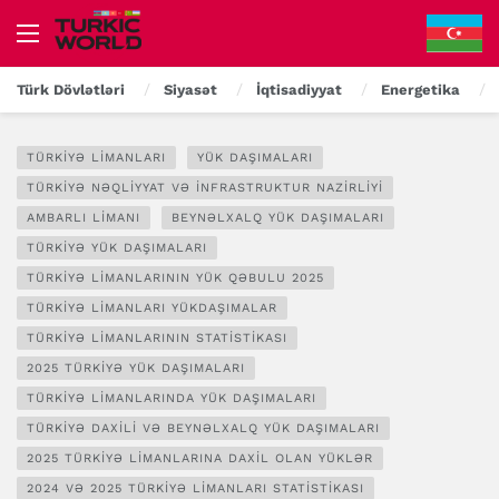
Türk Dövlətləri
Siyasət
İqtisadiyyat
Energetika
TÜRKIYƏ LIMANLARI
YÜK DAŞIMALARI
TÜRKIYƏ NƏQLIYYAT VƏ İNFRASTRUKTUR NAZIRLIYI
AMBARLI LIMANI
BEYNƏLXALQ YÜK DAŞIMALARI
TÜRKIYƏ YÜK DAŞIMALARI
TÜRKIYƏ LIMANLARININ YÜK QƏBULU 2025
TÜRKIYƏ LIMANLARI YÜKDAŞIMALAR
TÜRKIYƏ LIMANLARININ STATISTIKASI
2025 TÜRKIYƏ YÜK DAŞIMALARI
TÜRKIYƏ LIMANLARINDA YÜK DAŞIMALARI
TÜRKIYƏ DAXILI VƏ BEYNƏLXALQ YÜK DAŞIMALARI
2025 TÜRKIYƏ LIMANLARINA DAXIL OLAN YÜKLƏR
2024 VƏ 2025 TÜRKIYƏ LIMANLARI STATISTIKASI