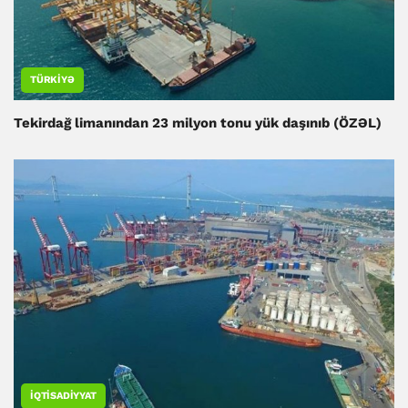
TÜRKIYƏ
Tekirdağ limanından 23 milyon tonu yük daşınıb (ÖZƏL)
İQTISADIYYAT