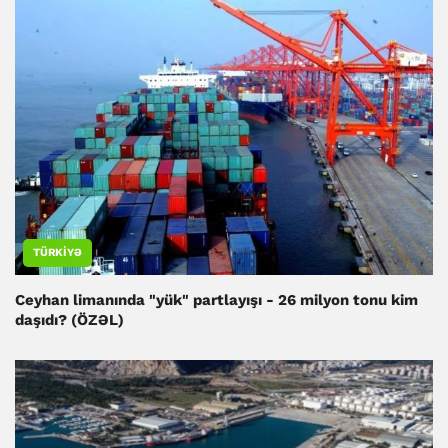
TÜRKIYƏ
Ceyhan limanında "yük" partlayışı - 26 milyon tonu kim
daşıdı? (ÖZƏL)