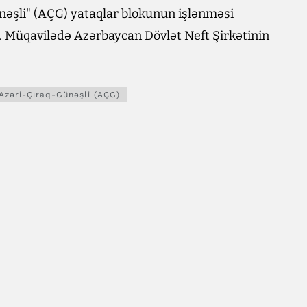
əşli" (AÇG) yataqlar blokunun işlənməsi
r. Müqavilədə Azərbaycan Dövlət Neft Şirkətinin
Azəri-Çıraq-Günəşli (AÇG)