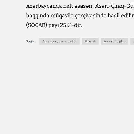
Azərbaycanda neft əsasən "Azəri-Çıraq-Gün
haqqında müqavilə çərçivəsində hasil edili
(SOCAR) payı 25 %-dir.
Tags:
Azərbaycan nefti
Brent
Azeri Light