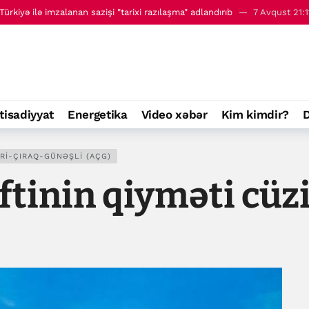
ürkiyə ilə imzalanan sazişi "tarixi razılaşma" adlandırıb
7 Avqust 21:1
 - 8 avqust
00:01
tisadiyyat
Energetika
Video xəbər
Kim kimdir?
D
RI-ÇIRAQ-GÜNƏŞLI (AÇG)
tinin qiyməti cüzi