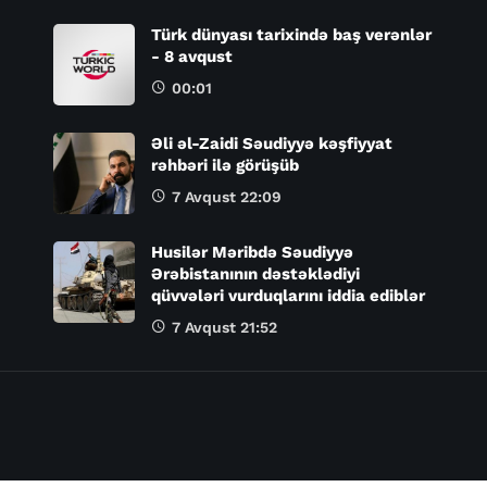
Türk dünyası tarixində baş verənlər
- 8 avqust
00:01
Əli əl-Zaidi Səudiyyə kəşfiyyat
rəhbəri ilə görüşüb
7 Avqust 22:09
Husilər Məribdə Səudiyyə
Ərəbistanının dəstəklədiyi
qüvvələri vurduqlarını iddia ediblər
7 Avqust 21:52