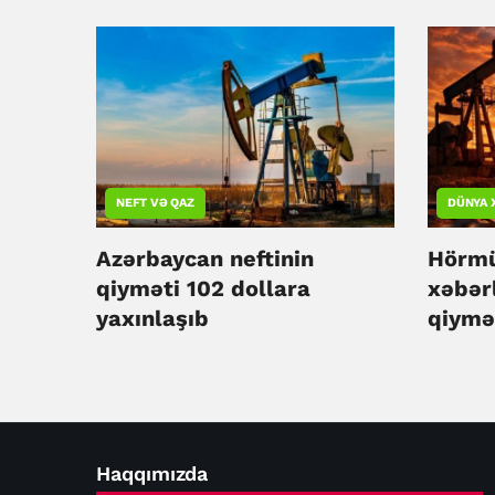
NEFT VƏ QAZ
DÜNYA 
Azərbaycan neftinin
Hörmüz
qiyməti 102 dollara
xəbər
yaxınlaşıb
qiymə
Haqqımızda