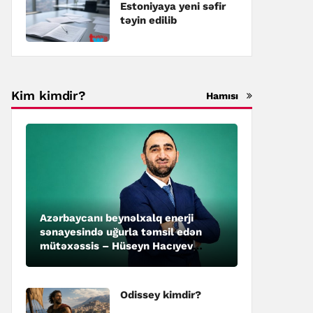
Estoniyaya yeni səfir
təyin edilib
Kim kimdir?
Hamısı
Azərbaycanı beynəlxalq enerji
sənayesində uğurla təmsil edən
mütəxəssis – Hüseyn Hacıyev
kimdir?
Odissey kimdir?