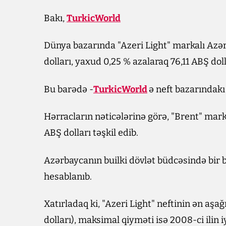
Bakı,
TurkicWorld
Dünya bazarında "Azeri Light" markalı Azər
dolları, yaxud 0,25 % azalaraq 76,11 ABŞ doll
Bu barədə -
TurkicWorld
ə neft bazarındak
Hərracların nəticələrinə görə, "Brent" mark
ABŞ dolları təşkil edib.
Azərbaycanın builki dövlət büdcəsində bir b
hesablanıb.
Xatırladaq ki, "Azeri Light" neftinin ən aşağ
dolları), maksimal qiyməti isə 2008-ci ilin 