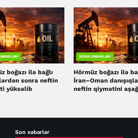
XƏBƏRLƏRI
DÜNYA XƏBƏRLƏRI
 boğazı ilə bağlı
Hörmüz boğazı ilə ba
lərdən sonra neftin
İran–Oman danışıqla
ti yüksəlib
neftin qiymətini aşağ
salıb
Son xəbərlər