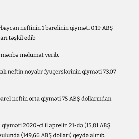
baycan neftinin 1 barelinin qiyməti 0,19 ABŞ
arı təşkil edib.
ı mənbə məlumat verib.
alı neftin noyabr fyuçerslərinin qiyməti 73,07
arel neftin orta qiyməti 75 ABŞ dollarından
ı qiyməti 2020-ci il aprelin 21-də (15,81 ABŞ
iyulunda (149,66 ABŞ dolları) qeydə alınıb.