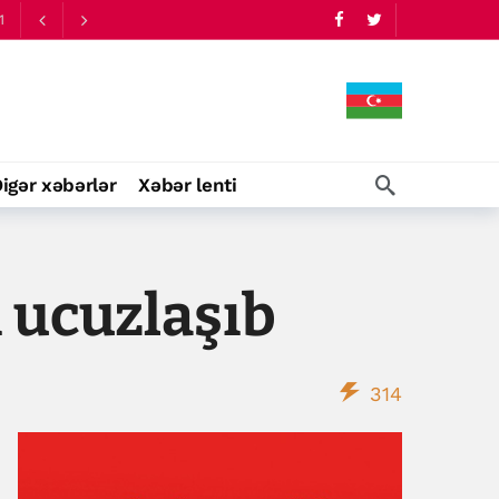
1
igər xəbərlər
Xəbər lenti
 ucuzlaşıb
314