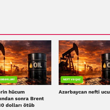
XƏBƏRLƏRI
NEFT VƏ QAZ
ərin hücum
Azərbaycan nefti ucu
sından sonra Brent
80 dolları ötüb