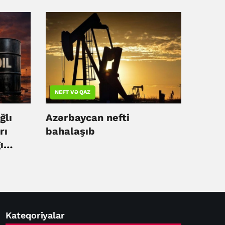
NEFT VƏ QAZ
ğlı
Azərbaycan nefti
rı
bahalaşıb
ı
Kateqoriyalar