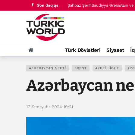
Son dəqiqə
Şahbaz Şərif Səudiyyə Ərəbistanı və T
Türk dünyası tarixində baş verənlər
Türk Dövlətləri
Siyasət
İq
AZƏRBAYCAN NEFTI
BRENT
AZERI LIGHT
AZƏ
Azərbaycan nef
17 Sentyabr 2024 10:21