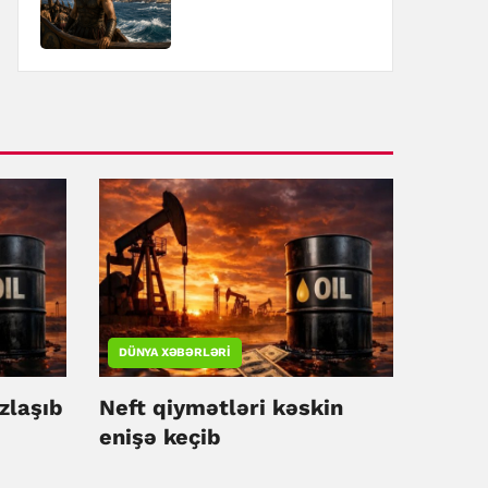
DÜNYA XƏBƏRLƏRI
zlaşıb
Neft qiymətləri kəskin
enişə keçib