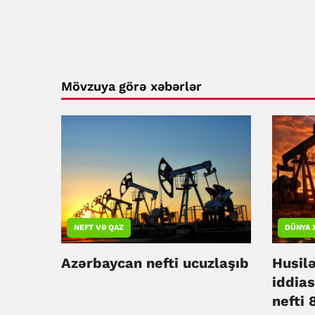
Mövzuya görə xəbərlər
NEFT VƏ QAZ
DÜNYA 
Azərbaycan nefti ucuzlaşıb
Husil
iddia
nefti 