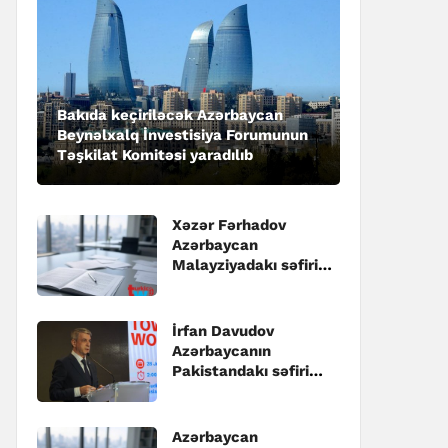
Bakıda keçiriləcək Azərbaycan
Beynəlxalq İnvestisiya Forumunun
Təşkilat Komitəsi yaradılıb
Xəzər Fərhadov
Azərbaycan
Malayziyadakı səfiri
təyin edilib
İrfan Davudov
Azərbaycanın
Pakistandakı səfiri
təyin edilib
Azərbaycan