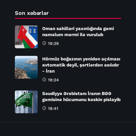
Son xəbərlər
Oman sahilləri yaxınlığında gəmi
naməlum mərmi ilə vurulub
19:29
Hörmüz boğazının yenidən açılması
avtomatik deyil, şərtlərdən asılıdır
- İran
19:24
Səudiyyə Ərəbistanı İranın BƏƏ
gəmisinə hücumunu kəskin pisləyib
18:41