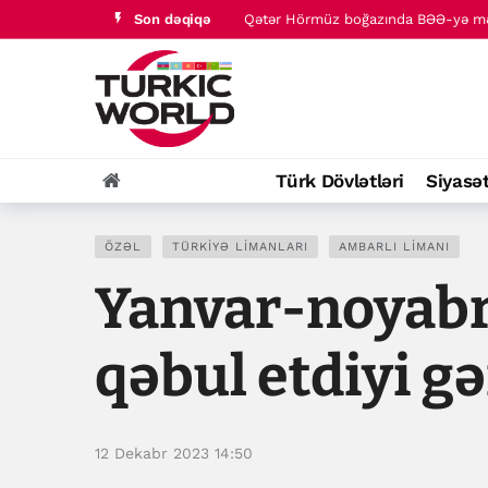
Son dəqiqə
Qətər Hörmüz boğazında BƏƏ-yə məx
Oman sahilləri yaxınlığında gəmi n
Türk Dövlətləri
Siyasə
ÖZƏL
TÜRKIYƏ LIMANLARI
AMBARLI LIMANI
Yanvar-noyabr
qəbul etdiyi g
12 Dekabr 2023 14:50