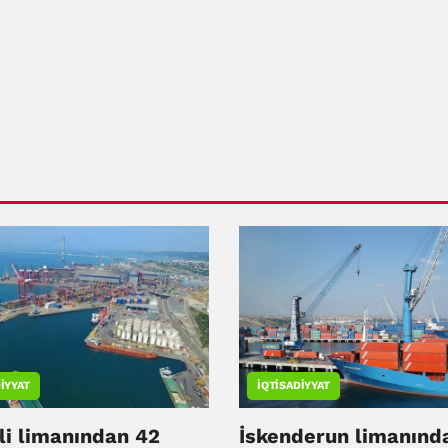
IYYAT
İQTISADIYYAT
li limanından 42
İskenderun limanınd