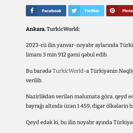
Facebook
Twitter
Pinte
Ankara.
TurkicWorld
:
2023-cü ilin yanvar-noyabr aylarında Türk
limanı 3 min 912 gəmi qəbul edib.
Bu barədə
TurkicWorld
-a Türkiyənin Nəqli
verilib.
Nazirlikdən verilən məlumata görə, qeyd e
bayrağı altında üzən 1 459, digər ölkələrin 
Qeyd edək ki, bu ilin noyabr ayında Türkiyə