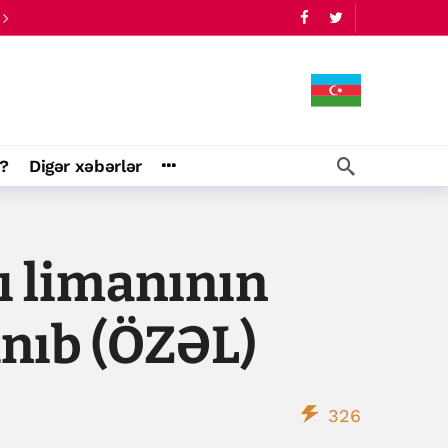
?
Digər xəbərlər
ı limanının
anıb (ÖZƏL)
326