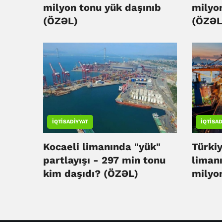
milyon tonu yük daşınıb
milyo
(ÖZƏL)
(ÖZƏL
İQTISADIYYAT
İQTISAD
Kocaeli limanında "yük"
Türki
partlayışı - 297 min tonu
liman
kim daşıdı? (ÖZƏL)
milyo