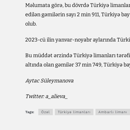
Məlumata görə, bu dövrdə Türkiyə limanları
edilən gəmilərin sayı 2 min 911, Türkiyə bay
olub.
2023-cü ilin yanvar-noyabr aylarında Türki
Bu müddət ərzində Türkiyə limanları tərəfi
altında olan gəmilər 37 min 749, Türkiyə bay
Aytac Süleymanova
Twitter: a_alieva_
Tags:
Özəl
Türkiyə limanları
Ambarlı limanı