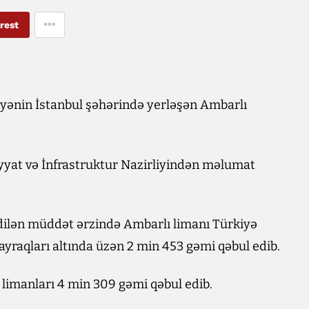
rest
iyənin İstanbul şəhərində yerləşən Ambarlı
yyat və İnfrastruktur Nazirliyindən məlumat
dilən müddət ərzində Ambarlı limanı Türkiyə
bayraqları altında üzən 2 min 453 gəmi qəbul edib.
 limanları 4 min 309 gəmi qəbul edib.