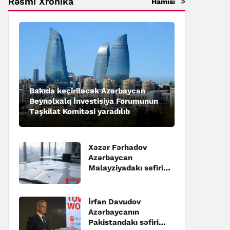
Rəsmi Xronika
Hamısı
Bakıda keçiriləcək Azərbaycan
Beynəlxalq İnvestisiya Forumunun
Təşkilat Komitəsi yaradılıb
Xəzər Fərhadov
Azərbaycan
Malayziyadakı səfiri
təyin edilib
İrfan Davudov
Azərbaycanın
Pakistandakı səfiri