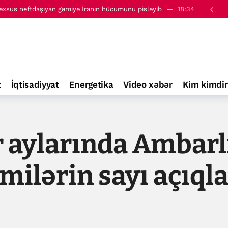
sus neftdaşıyan gəmiyə İranın hücumunu pisləyib
18:34
aməlum mərmi ilə vurulub
19:29
t
İqtisadiyyat
Energetika
Video xəbər
Kim kimdir
 aylarında Ambarl
əmilərin sayı açıql