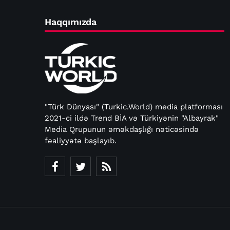
Haqqımızda
"Türk Dünyası" (Turkic.World) media platforması
2021-ci ildə Trend BİA və Türkiyənin "Albayrak"
Media Qrupunun əməkdaşlığı nəticəsində
fəaliyyətə başlayıb.