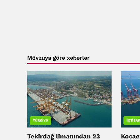
Mövzuya görə xəbərlər
TÜRKIYƏ
İQTISAD
Tekirdağ limanından 23
Kocae