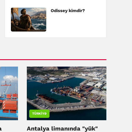
Odissey kimdir?
TÜRKIYƏ
a
Antalya limanında "yük"