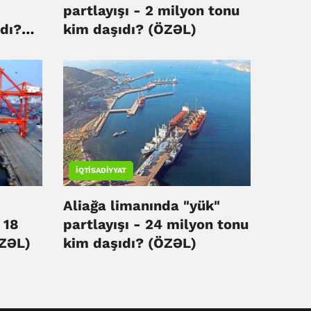
partlayışı - 2 milyon tonu
dı?
kim daşıdı? (ÖZƏL)
İQTISADIYYAT
Aliağa limanında "yük"
 18
partlayışı - 24 milyon tonu
ÖZƏL)
kim daşıdı? (ÖZƏL)