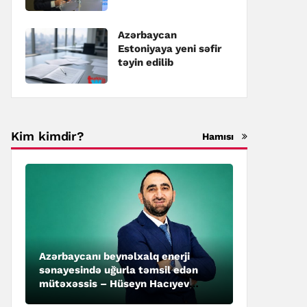
təyin edilib
Azərbaycan
Estoniyaya yeni səfir
təyin edilib
Kim kimdir?
Hamısı
Azərbaycanı beynəlxalq enerji
sənayesində uğurla təmsil edən
mütəxəssis – Hüseyn Hacıyev
kimdir?