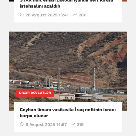
istehsalını azaldıb
28 Avqust 2025 15:41
280
DIGƏR DÖVLƏTLƏR
Ceyhan limanı vasitəsilə İraq neftinin ixracı
bərpa olunur
6 Avqust 2025 14:57
219