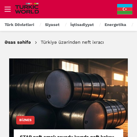
Türk Dövlətləri
Siyasət
İqtisadiyyat
Energetika
Əsas səhifə
Türkiyə üzərindən neft ixracı
BIZNES
STAR neft emalı zavodu iyunda neft koksu