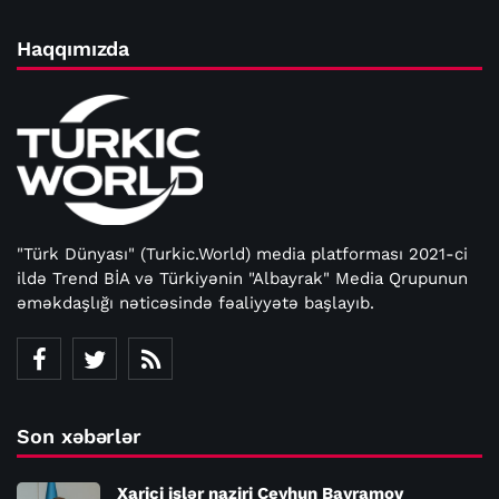
Haqqımızda
"Türk Dünyası" (Turkic.World) media platforması 2021-ci
ildə Trend BİA və Türkiyənin "Albayrak" Media Qrupunun
əməkdaşlığı nəticəsində fəaliyyətə başlayıb.
Son xəbərlər
Xarici işlər naziri Ceyhun Bayramov