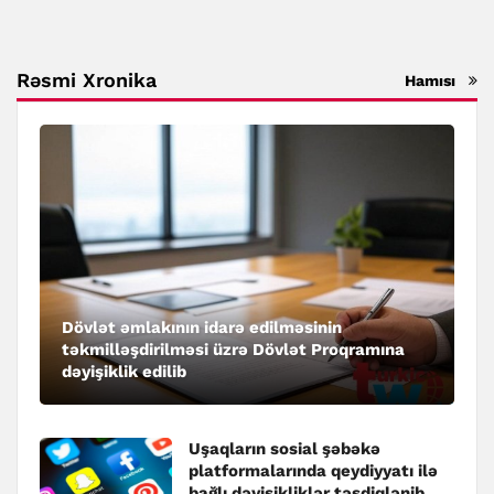
Rəsmi Xronika
Hamısı
Dövlət əmlakının idarə edilməsinin
təkmilləşdirilməsi üzrə Dövlət Proqramına
dəyişiklik edilib
Uşaqların sosial şəbəkə
platformalarında qeydiyyatı ilə
bağlı dəyişikliklər təsdiqlənib