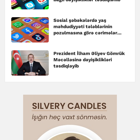
Sosial şəbəkələrdə yaş
məhdudiyyəti tələblərinin
pozulmasına görə cərimələr
müəyyənləşib
Prezident İlham Əliyev Gömrük
Məcəlləsinə dəyişiklikləri
təsdiqləyib