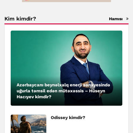
Kim kimdir?
Hamısı
Azərbaycanı beynəlxalq enerji sənayesində
uğurla təmsil edən mütəxəssis – Hüseyn
Hacıyev kimdir?
Odissey kimdir?