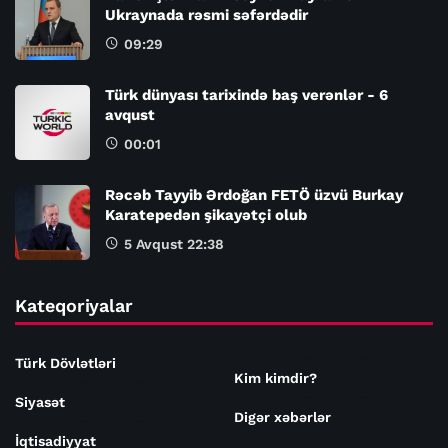
Ukraynada rəsmi səfərdədir
09:29
Türk dünyası tarixində baş verənlər - 6
avqust
00:01
Rəcəb Tayyib Ərdoğan FETÖ üzvü Burkay
Karatepedən şikayətçi olub
5 Avqust 22:38
Kateqoriyalar
Türk Dövlətləri
Kim kimdir?
Siyasət
Digər xəbərlər
İqtisadiyyat