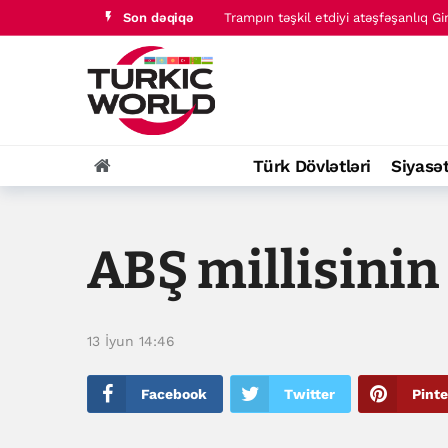
Son dəqiqə
Trampın təşkil etdiyi atəşfəşanlıq G
“Terrorsuz Türkiyə” qanun təklifi T
Türk Dövlətləri
Siyasə
ABŞ millisinin
13 İyun 14:46
Facebook
Twitter
Pinte