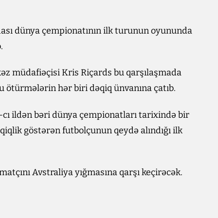
ndası dünya çempionatının ilk turunun oyununda
.
z müdafiəçisi Kris Riçards bu qarşılaşmada
 ötürmələrin hər biri dəqiq ünvanına çatıb.
-cı ildən bəri dünya çempionatları tarixində bir
iqlik göstərən futbolçunun qeydə alındığı ilk
matçını Avstraliya yığmasına qarşı keçirəcək.