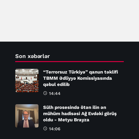
Son xəbərlər
“Terrorsuz Türkiyə” qanun təklifi
TBMM Ədliyyə Komissiyasında
qəbul edilib
14:44
Sülh prosesində ötən ilin ən
mühüm hadisəsi Ağ Evdəki görüş
oldu - Metyu Brayza
14:06