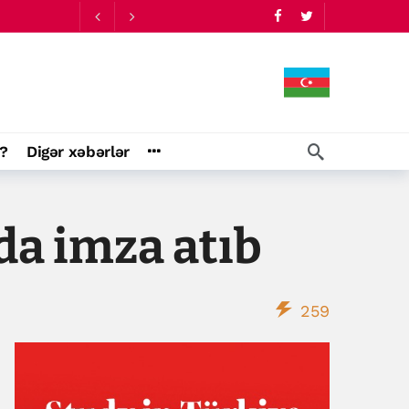
?
Digər xəbərlər
da imza atıb
259