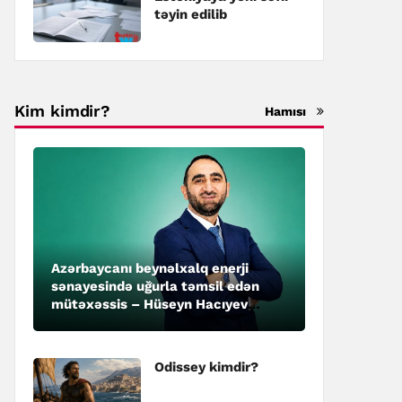
təyin edilib
Kim kimdir?
Hamısı
Azərbaycanı beynəlxalq enerji
sənayesində uğurla təmsil edən
mütəxəssis – Hüseyn Hacıyev
kimdir?
Odissey kimdir?