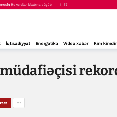
innesin Rekordlar kitabına düşüb
11:57
BMM Ədliyyə Komissiyasında qəbul edilib
14:44
t
İqtisadiyyat
Energetika
Video xəbər
Kim kimdir
 müdafiəçisi rekor
rest