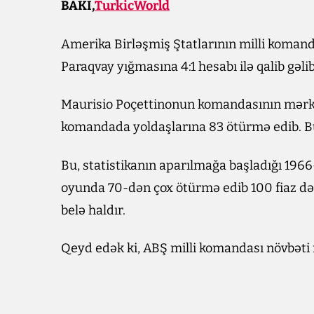
BAKI,
TurkicWorld
​Amerika Birləşmiş Ştatlarının milli koma
Paraqvay yığmasına 4:1 hesabı ilə qalib gəlib
Maurisio Poçettinonun komandasının mərkə
komandada yoldaşlarına 83 ötürmə edib. ​Bu
​Bu, statistikanın aparılmağa başladığı 1966
oyunda 70-dən çox ötürmə edib 100 fiaz dəq
belə haldır.
Qeyd edək ki, ​ABŞ milli komandası növbəti 