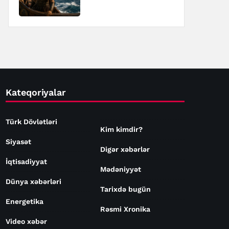
Kateqoriyalar
Türk Dövlətləri
Kim kimdir?
Siyasət
Digər xəbərlər
İqtisadiyyat
Mədəniyyət
Dünya xəbərləri
Tarixdə bugün
Energetika
Rəsmi Xronika
Video xəbər