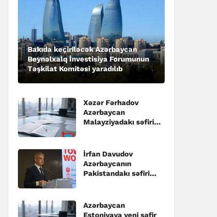
Bakıda keçiriləcək Azərbaycan
Beynəlxalq İnvestisiya Forumunun
Təşkilat Komitəsi yaradılıb
Xəzər Fərhadov
Azərbaycan
Malayziyadakı səfiri
təyin edilib
İrfan Davudov
Azərbaycanın
Pakistandakı səfiri
təyin edilib
Azərbaycan
Estoniyaya yeni səfir