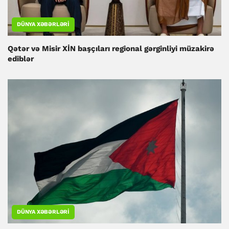
DÜNYA XƏBƏRLƏRI
Qətər və Misir XİN başçıları regional gərginliyi müzakirə
ediblər
DÜNYA XƏBƏRLƏRI