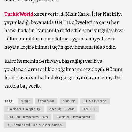
TurkicWorld
xəbər verir ki, Misir Xarici İşlər Nazirliyi
yayımladığı bəyanatda UNIFIL qüvvələrinə qarşı hər
hansı hədəfin “tamamilə rədd edildiyini” vurğulayıb və
sülhməramlıların mandatına uyğun fəaliyyətlərini
həyata keçirə bilməsi üçün qorunmasını tələb edib.
Kairo həmçinin Serbiyaya başsağlığı verib və
yaralananların tezliklə sağalmasını arzulayıb. Hücum
İsrail-Livan sərhədindəki gərginliyin davam etdiyi bir
vaxtda baş verib.
Tags:
Misir
İspaniya
hücum
El Salvador
Sərhəd Gərginliyi
cənubi Livan
UNIFIL
BMT sülhməramlıları
Serb sülhməramlı
sülhməramlıların qorunması