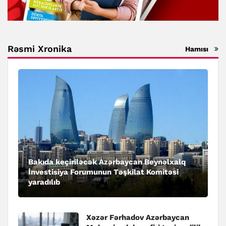
Rəsmi Xronika
Hamısı
Bakıda keçiriləcək Azərbaycan Beynəlxalq
İnvestisiya Forumunun Təşkilat Komitəsi
yaradılıb
Xəzər Fərhadov Azərbaycan