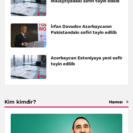
Malayziyadakı səfiri təyin edilib
İrfan Davudov Azərbaycanın
Pakistandakı səfiri təyin edilib
Azərbaycan Estoniyaya yeni səfir
təyin edilib
Kim kimdir?
Hamısı