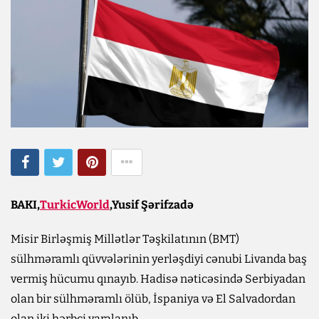
BAKI,
TurkicWorld
,Yusif Şərifzadə
Misir Birləşmiş Millətlər Təşkilatının (BMT)
sülhməramlı qüvvələrinin yerləşdiyi cənubi Livanda baş
vermiş hücumu qınayıb. Hadisə nəticəsində Serbiyadan
olan bir sülhməramlı ölüb, İspaniya və El Salvadordan
olan iki hərbçi yaralanıb.