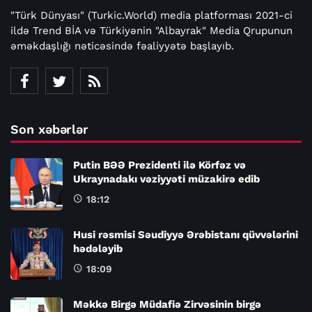
"Türk Dünyası" (Turkic.World) media platforması 2021-ci
ildə Trend BİA və Türkiyənin "Albayrak" Media Qrupunun
əməkdaşlığı nəticəsində fəaliyyətə başlayıb.
Son xəbərlər
Putin BƏƏ Prezidenti ilə Körfəz və
Ukraynadakı vəziyyəti müzakirə edib
18:12
Husi rəsmisi Səudiyyə Ərəbistanı qüvvələrini
hədələyib
18:09
Məkkə Birgə Müdafiə Zirvəsinin birgə