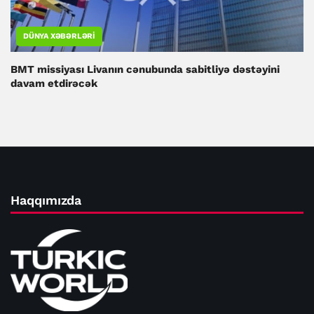
DÜNYA XƏBƏRLƏRI
BMT missiyası Livanın cənubunda sabitliyə dəstəyini
davam etdirəcək
Haqqımızda