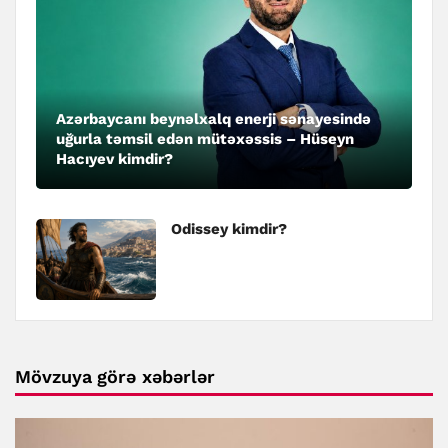
Azərbaycanı beynəlxalq enerji sənayesində
uğurla təmsil edən mütəxəssis – Hüseyn
Hacıyev kimdir?
Odissey kimdir?
Mövzuya görə xəbərlər