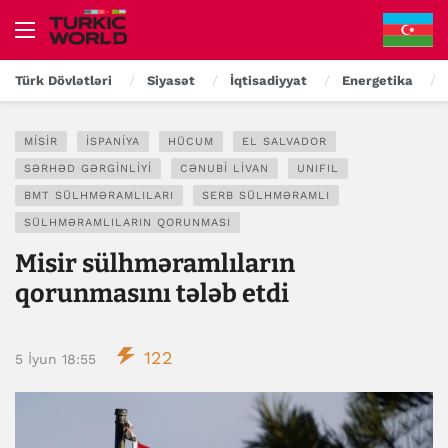
Türk Dövlətləri
Siyasət
İqtisadiyyat
Energetika
MISIR
İSPANIYA
HÜCUM
EL SALVADOR
SƏRHƏD GƏRGINLIYI
CƏNUBI LIVAN
UNIFIL
BMT SÜLHMƏRAMLILARI
SERB SÜLHMƏRAMLI
SÜLHMƏRAMLILARIN QORUNMASI
Misir sülhməramlıların
qorunmasını tələb etdi
122
5 İyun 18:55