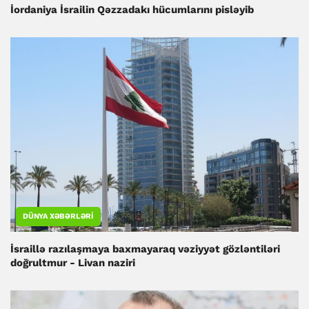
İordaniya İsrailin Qəzzadakı hücumlarını pisləyib
DÜNYA XƏBƏRLƏRI
İsraillə razılaşmaya baxmayaraq vəziyyət gözləntiləri
doğrultmur - Livan naziri