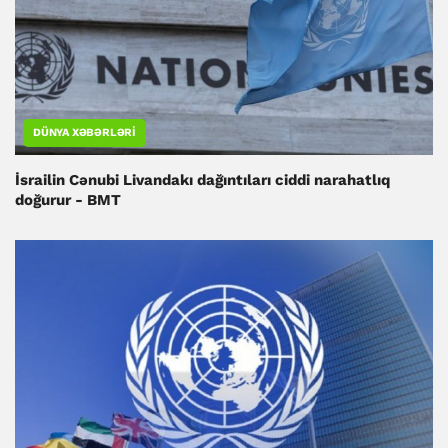
DÜNYA XƏBƏRLƏRI
İsrailin Cənubi Livandakı dağıntıları ciddi narahatlıq
doğurur - BMT