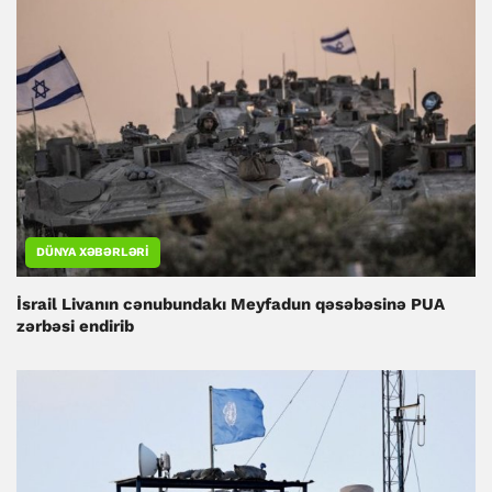
DÜNYA XƏBƏRLƏRI
İsrail Livanın cənubundakı Meyfadun qəsəbəsinə PUA
zərbəsi endirib