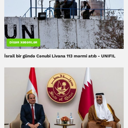
DIGƏR XƏBƏRLƏR
İsrail bir gündə Cənubi Livana 113 mərmi atıb - UNIFIL