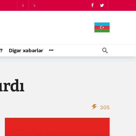
09:34
?
Digər xəbərlər
ırdı
305