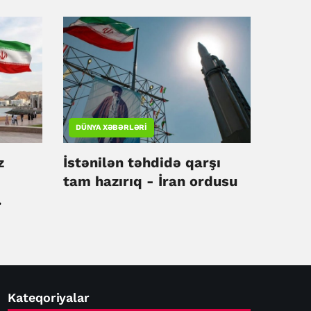
DÜNYA XƏBƏRLƏRI
z
İstənilən təhdidə qarşı
tam hazırıq - İran ordusu
ır
Kateqoriyalar