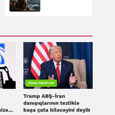
DÜNYA XƏBƏRLƏRI
Tramp ABŞ-İran
danışıqlarının tezliklə
mizə
başa çata biləcəyini deyib