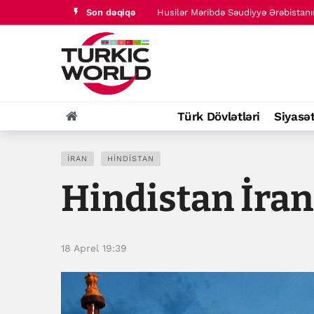
Husilər Məribdə Səudiyyə Ərəbistanın
Son dəqiqə
Vaşinqton sammitindən bir il ötür: 
Türk Dövlətləri
Siyasə
İRAN
HINDISTAN
Hindistan İran 
18 Aprel 19:39