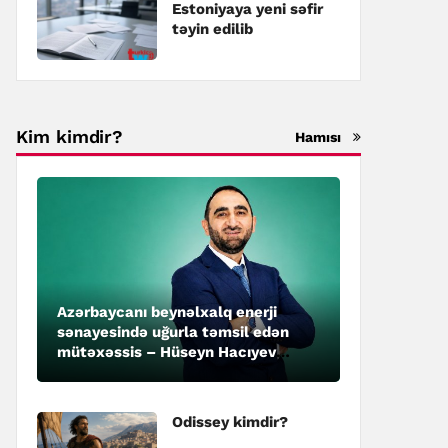
Estoniyaya yeni səfir
təyin edilib
Kim kimdir?
Hamısı
Azərbaycanı beynəlxalq enerji
sənayesində uğurla təmsil edən
mütəxəssis – Hüseyn Hacıyev
kimdir?
Odissey kimdir?