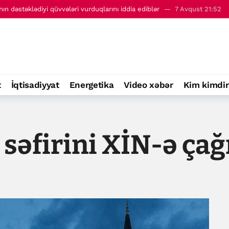
ın dəstəklədiyi qüvvələri vurduqlarını iddia ediblər
7 Avqust 21:52
Azərbaycan və Ermənistan arasında sülh Cənubi Qafqazı necə dəyişir?
t
İqtisadiyyat
Energetika
Video xəbər
Kim kimdir
səfirini XİN-ə çağ