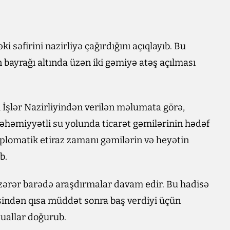
ki səfirini nazirliyə çağırdığını açıqlayıb. Bu
ayrağı altında üzən iki gəmiyə atəş açılması
i İşlər Nazirliyindən verilən məlumata görə,
əhəmiyyətli su yolunda ticarət gəmilərinin hədəf
Diplomatik etiraz zamanı gəmilərin və heyətin
b.
 zərər barədə araşdırmalar davam edir. Bu hadisə
sindən qısa müddət sonra baş verdiyi üçün
 suallar doğurub.