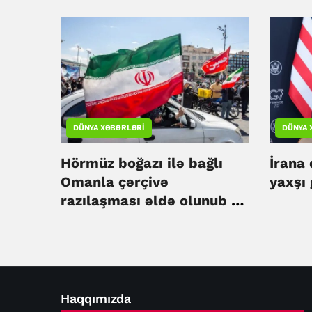
edib
Qərib
DÜNYA XƏBƏRLƏRI
DÜNYA 
Hörmüz boğazı ilə bağlı
İrana
Omanla çərçivə
yaxşı
razılaşması əldə olunub -
İran
Haqqımızda