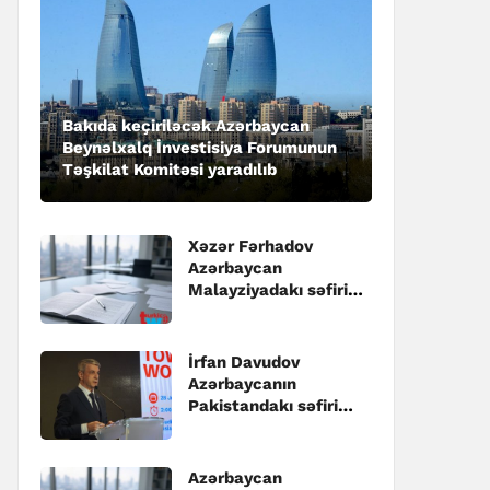
Bakıda keçiriləcək Azərbaycan
Beynəlxalq İnvestisiya Forumunun
Təşkilat Komitəsi yaradılıb
Xəzər Fərhadov
Azərbaycan
Malayziyadakı səfiri
təyin edilib
İrfan Davudov
Azərbaycanın
Pakistandakı səfiri
təyin edilib
Azərbaycan