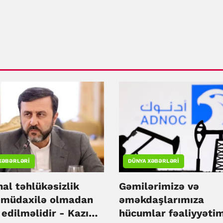
XƏBƏRLƏRI
DÜNYA XƏBƏRLƏRI
al təhlükəsizlik
Gəmilərimizə və
i müdaxilə olmadan
əməkdaşlarımıza
 edilməlidir - Kazım
hücumlar fəaliyyəti