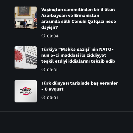
Vaşinqton sammitindən bir il ötür:
Azərbaycan və Ermənistan
arasında sülh Cənubi Qafqazı necə
dəyişir?
09:34
Türkiyə “Məkkə sazişi”nin NATO-
nun 5-ci maddəsi ilə ziddiyyət
təşkil etdiyi iddialarını təkzib edib
09:31
Türk dünyası tarixində baş verənlər
- 8 avqust
00:01