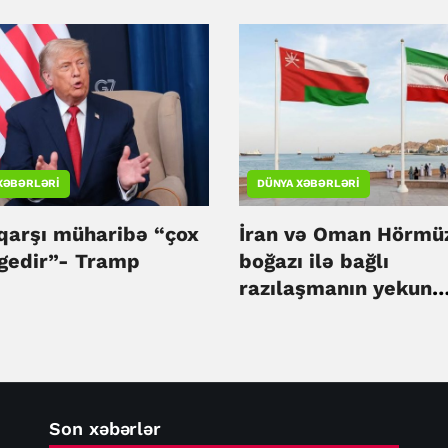
abadi
ciddi təsir göstərir -
ADNOC
XƏBƏRLƏRI
DÜNYA XƏBƏRLƏRI
 qarşı müharibə “çox
İran və Oman Hörmü
 gedir”- Tramp
boğazı ilə bağlı
razılaşmanın yekun
mərhələsinə yaxınlaş
Son xəbərlər