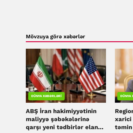
Mövzuya görə xəbərlər
DÜNYA XƏBƏRLƏRI
DÜNYA 
ABŞ İran hakimiyyətinin
Region
maliyyə şəbəkələrinə
xaric
qarşı yeni tədbirlər elan
təmin