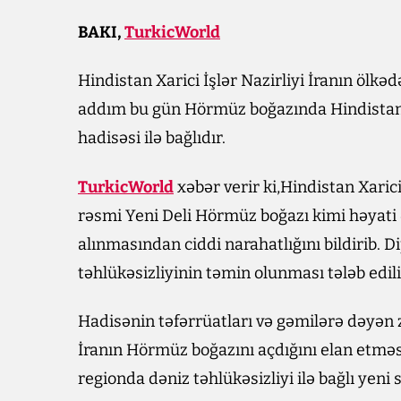
BAKI,
TurkicWorld
Hindistan Xarici İşlər Nazirliyi İranın ölkədə
addım bu gün Hörmüz boğazında Hindistan b
hadisəsi ilə bağlıdır.
TurkicWorld
xəbər verir ki,Hindistan Xaric
rəsmi Yeni Deli Hörmüz boğazı kimi həyati 
alınmasından ciddi narahatlığını bildirib. 
təhlükəsizliyinin təmin olunması tələb edili
Hadisənin təfərrüatları və gəmilərə dəyən
İranın Hörmüz boğazını açdığını elan etmə
regionda dəniz təhlükəsizliyi ilə bağlı yeni