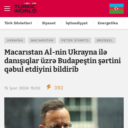
Türk Dövlətləri
Siyasət
İqtisadiyyat
Energetika
UKRAYNA
MACARISTAN
PETER SIYARTO
BRÜSSEL
Macarıstan Aİ-nin Ukrayna ilə
danışıqlar üzrə Budapeştin şərtini
qəbul etdiyini bildirib
392
15 İyun 2024 15:00