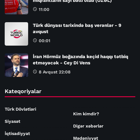
miqrantların sayı bəlli olub (ÖZƏL)
11:00
Türk dünyası tarixində baş verənlər - 9
avqust
00:01
İran Hörmüz boğazında keçid haqqı tətbiq
etməyəcək - Cey Di Vens
8 Avqust 22:08
Kateqoriyalar
Türk Dövlətləri
Kim kimdir?
Siyasət
Digər xəbərlər
İqtisadiyyat
Mədəniyyət