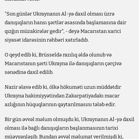
"Son günlər Ukraynanın Aİ-yə daxil olması üzrə
danışıqların hansı şərtlər əsasında başlamasına dair
qızğın müzakirələr gedir", - deyə Macarıstan xarici
siyasət idarəsinin rəhbəri xatırladıb.
O qeyd edib ki, Brüsseldə razılıq əldə olunub və
Macarıstanın şərti Ukrayna ilə danışıqların çərçivə
sənədinə daxil edilib.
Nazir əlavə edib ki, ölkə hökuməti uzun müddətdir
Ukrayna hakimiyyətindən Zakarpatiyadakı macar
azlığının hüquqlarının qaytarılmasını tələb edir.
Bir gün əvvəl məlum olmuşdu ki, Ukraynanın Aİ-yə daxil
olması ilə bağlı danışıqların başlanmasının tarixi
müəyyənləşib. Bundan əvvəl məlumat verilmişdi ki,