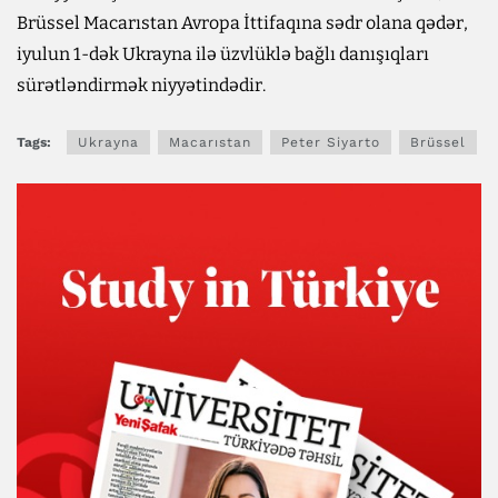
Brüssel Macarıstan Avropa İttifaqına sədr olana qədər,
iyulun 1-dək Ukrayna ilə üzvlüklə bağlı danışıqları
sürətləndirmək niyyətindədir.
Tags:
Ukrayna
Macarıstan
Peter Siyarto
Brüssel