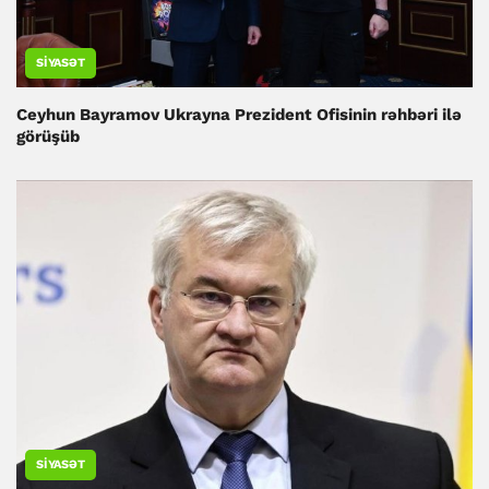
SIYASƏT
Ceyhun Bayramov Ukrayna Prezident Ofisinin rəhbəri ilə
görüşüb
SIYASƏT