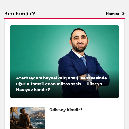
Kim kimdir?
Hamısı
Azərbaycanı beynəlxalq enerji sənayesində
uğurla təmsil edən mütəxəssis – Hüseyn
Hacıyev kimdir?
Odissey kimdir?