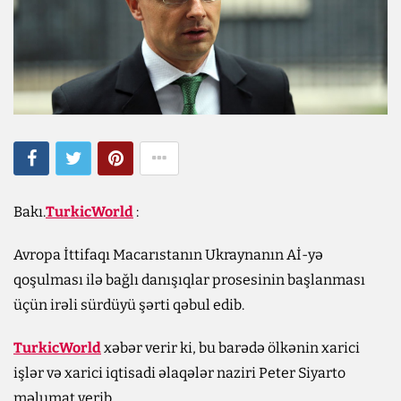
Bakı.
TurkicWorld
:
Avropa İttifaqı Macarıstanın Ukraynanın Aİ-yə
qoşulması ilə bağlı danışıqlar prosesinin başlanması
üçün irəli sürdüyü şərti qəbul edib.
TurkicWorld
xəbər verir ki, bu barədə ölkənin xarici
işlər və xarici iqtisadi əlaqələr naziri Peter Siyarto
məlumat verib.