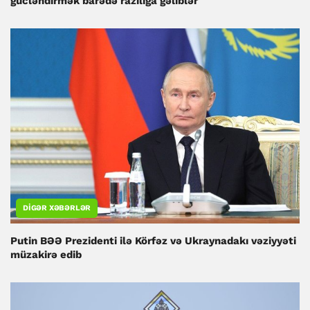
gücləndirmək barədə razılığa gəliblər
DIGƏR XƏBƏRLƏR
Putin BƏƏ Prezidenti ilə Körfəz və Ukraynadakı vəziyyəti
müzakirə edib