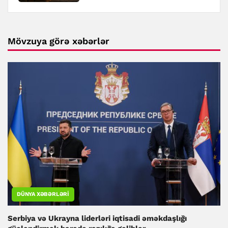
Mövzuya görə xəbərlər
DÜNYA XƏBƏRLƏRI
Serbiya və Ukrayna liderləri iqtisadi əməkdaşlığı