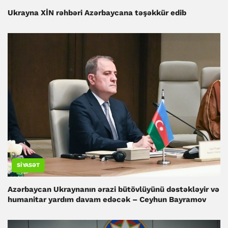
Ukrayna XİN rəhbəri Azərbaycana təşəkkür edib
SIYASƏT
Azərbaycan Ukraynanın ərazi bütövlüyünü dəstəkləyir və
humanitar yardım davam edəcək – Ceyhun Bayramov