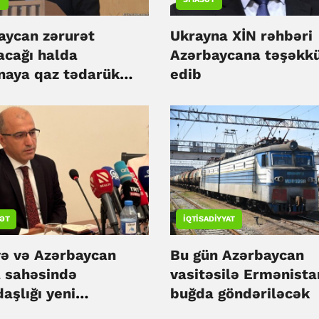
aycan zərurət
Ukrayna XİN rəhbəri
acağı halda
Azərbaycana təşəkk
naya qaz tədarük
edib
ə hazırdır - Ceyhun
amov
ƏT
İQTISADIYYAT
yə və Azərbaycan
Bu gün Azərbaycan
 sahəsində
vasitəsilə Ermənist
aşlığı yeni
buğda göndəriləcək
ləyə daşıyır