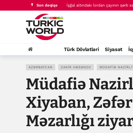
Son dəqiqə
İşğal altındakı İordan çayının qərb s
Yəməndə düşərgələrə raket və PUA hü
Türk Dövlətləri
Siyasət
İq
AZƏRBAYCAN
ZAKIR HƏSƏNOV
MÜDAFIƏ NAZIRLI
Müdafiə Nazirl
Xiyaban, Zəfər
Məzarlığı ziya