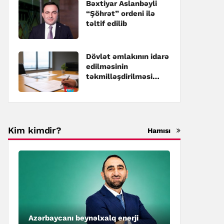
Bəxtiyar Aslanbəyli
“Şöhrət” ordeni ilə
təltif edilib
Dövlət əmlakının idarə
edilməsinin
təkmilləşdirilməsi
üzrə Dövlət
Proqramına dəyişiklik
edilib
Kim kimdir?
Hamısı
Azərbaycanı beynəlxalq enerji