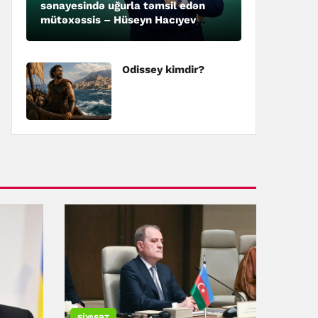
sənayesində uğurla təmsil edən
mütəxəssis – Hüseyn Hacıyev
kimdir?
Odissey kimdir?
SIYASƏT