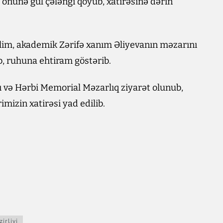
önünə gül çələngi qoyub, xatirəsinə dərin
alim, akademik Zərifə xanım Əliyevanın məzarını
üb, ruhuna ehtiram göstərib.
kı və Hərbi Memorial Məzarlıq ziyarət olunub,
imizin xatirəsi yad edilib.
irliyi