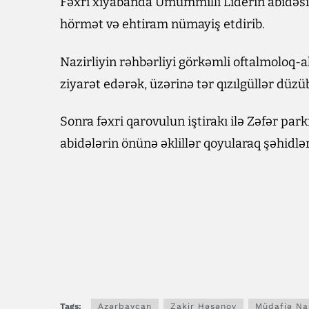
Fəxri xiyabanda Ümummilli Liderin abidəsi 
hörmət və ehtiram nümayiş etdirib.
Nazirliyin rəhbərliyi görkəmli oftalmoloq-
ziyarət edərək, üzərinə tər qızılgüllər düz
Sonra fəxri qarovulun iştirakı ilə Zəfər par
abidələrin önünə əklillər qoyularaq şəhidlər
Tags:
Azərbaycan
Zakir Həsənov
Müdafiə Naz