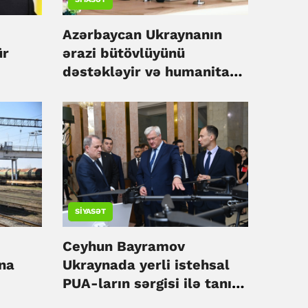
Azərbaycan Ukraynanın
ür
ərazi bütövlüyünü
dəstəkləyir və humanitar
yardım davam edəcək –
Ceyhun Bayramov
SIYASƏT
Ceyhun Bayramov
ana
Ukraynada yerli istehsal
PUA-ların sərgisi ilə tanış
olub