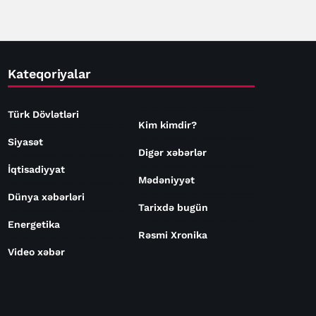
Kateqoriyalar
Türk Dövlətləri
Kim kimdir?
Siyasət
Digər xəbərlər
İqtisadiyyat
Mədəniyyət
Dünya xəbərləri
Tarixdə bugün
Energetika
Rəsmi Xronika
Video xəbər