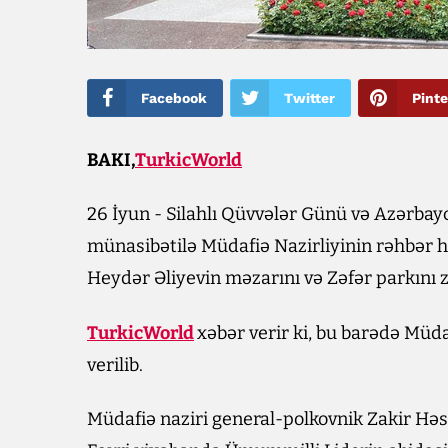
Facebook
Twitter
Pinte
BAKI,
TurkicWorld
26 İyun - Silahlı Qüvvələr Günü və Azərba
münasibətilə Müdafiə Nazirliyinin rəhbər he
Heydər Əliyevin məzarını və Zəfər parkını z
TurkicWorld
xəbər verir ki, bu barədə Mü
verilib.
Müdafiə naziri general-polkovnik Zakir Həs