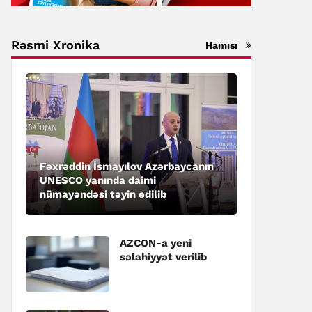
Rəsmi Xronika
Hamısı
Fəxrəddin İsmayılov Azərbaycanın
UNESCO yanında daimi
nümayəndəsi təyin edilib
AZCON-a yeni
səlahiyyət verilib