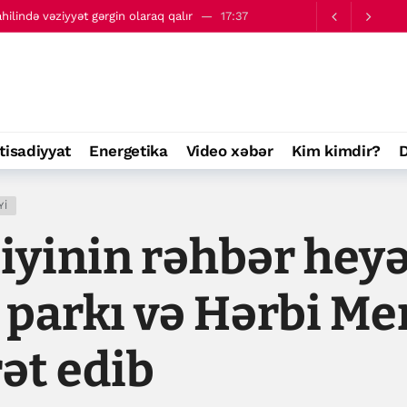
ahilində vəziyyət gərgin olaraq qalır
17:37
cumu - çoxsaylı itki olduğu bildirilir
18:03
tisadiyyat
Energetika
Video xəbər
Kim kimdir?
D
YI
iyinin rəhbər heyə
 parkı və Hərbi M
rət edib