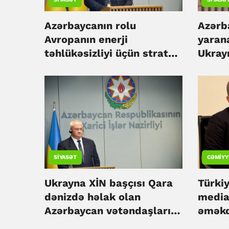
Azərbaycanın rolu
Azərb
Avropanın enerji
yaran
təhlükəsizliyi üçün strateji
Ukray
əhəmiyyət daşıyır - Sibiha
etməy
Bayr
SIYASƏT
CƏMIYY
Ukrayna XİN başçısı Qara
Türki
dənizdə həlak olan
media
Azərbaycan vətəndaşları
əməkd
ilə bağlı başsağlığı verib
mərhə