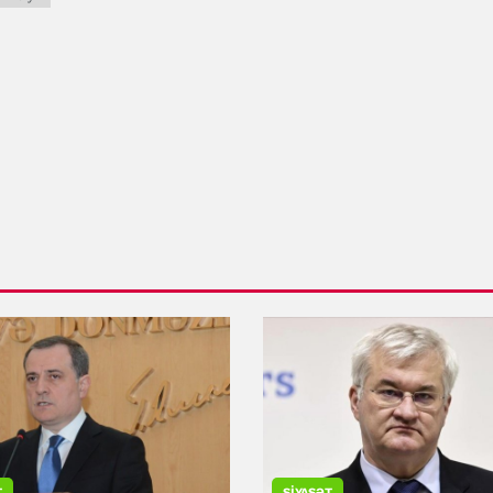
T
SIYASƏT