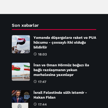
Son xəbərlər
Yəməndə düşərgələrə raket və PUA
hücumu - çoxsaylı itki olduğu
bildirilir
18:03
İran və Oman Hörmüz boğazı ilə
bağlı razılaşmanın yekun
mərhələsinə yaxınlaşır
17:47
İsrail Fələstində sülh istəmir -
Hakan Fidan
17:44