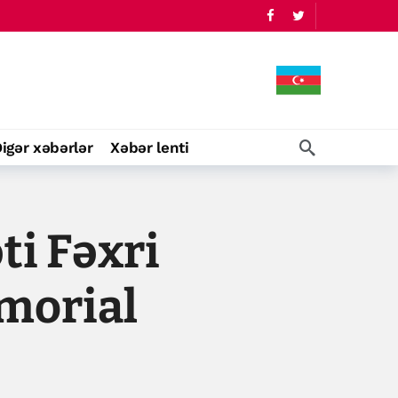
igər xəbərlər
Xəbər lenti
ti Fəxri
emorial