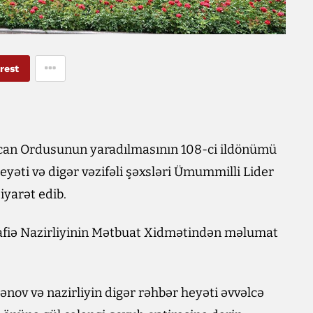
rest
ycan Ordusunun yaradılmasının 108-ci ildönümü
yəti və digər vəzifəli şəxsləri Ümummilli Lider
iyarət edib.
dafiə Nazirliyinin Mətbuat Xidmətindən məlumat
ənov və nazirliyin digər rəhbər heyəti əvvəlcə