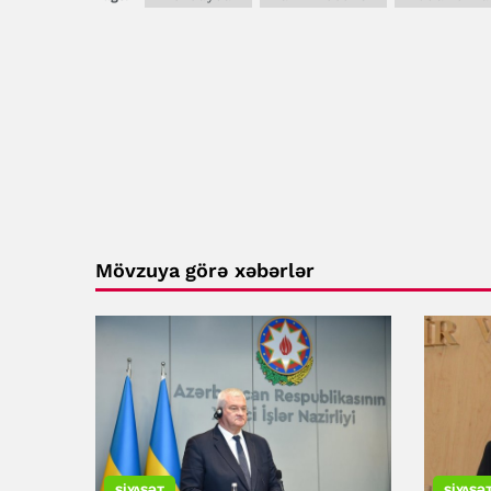
Mövzuya görə xəbərlər
SIYASƏT
SIYASƏ