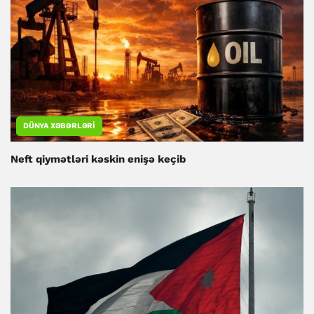
DÜNYA XƏBƏRLƏRI
Neft qiymətləri kəskin enişə keçib