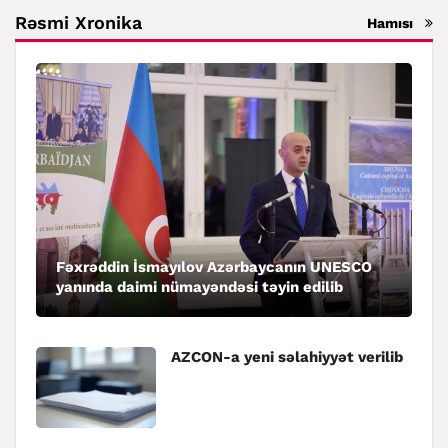
Rəsmi Xronika
Hamısı
Fəxrəddin İsmayılov Azərbaycanın UNESCO
yanında daimi nümayəndəsi təyin edilib
AZCON-a yeni səlahiyyət verilib