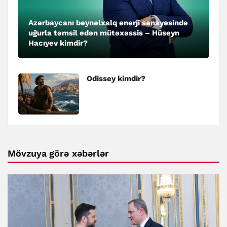
Azərbaycanı beynəlxalq enerji sənayesində
uğurla təmsil edən mütəxəssis – Hüseyn
Hacıyev kimdir?
Odissey kimdir?
Mövzuya görə xəbərlər