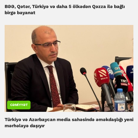
BƏƏ, Qətər, Türkiyə və daha 5 ölkədən Qəzza ilə bağlı
birgə bəyanat
CƏMIYYƏT
Türkiyə və Azərbaycan media sahəsində əməkdaşlığı yeni
mərhələyə daşıyır