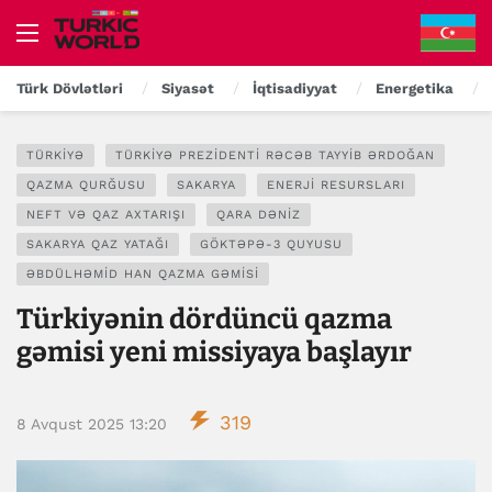
Türk Dövlətləri
Siyasət
İqtisadiyyat
Energetika
TÜRKIYƏ
TÜRKIYƏ PREZIDENTI RƏCƏB TAYYIB ƏRDOĞAN
QAZMA QURĞUSU
SAKARYA
ENERJI RESURSLARI
NEFT VƏ QAZ AXTARIŞI
QARA DƏNIZ
SAKARYA QAZ YATAĞI
GÖKTƏPƏ-3 QUYUSU
ƏBDÜLHƏMID HAN QAZMA GƏMISI
Türkiyənin dördüncü qazma
gəmisi yeni missiyaya başlayır
319
8 Avqust 2025 13:20