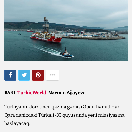
BAKI,
TurkicWorld
, Nərmin Ağayeva
Türkiyənin dördüncü qazma gəmisi Əbdülhəmid Han
Qara dənizdəki Türkali-33 quyusunda yeni missiyasına
başlayacaq.