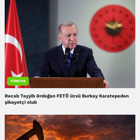
TÜRKIYƏ
Rəcəb Tayyib Ərdoğan FETÖ üzvü Burkay Karatepedən
şikayətçi olub