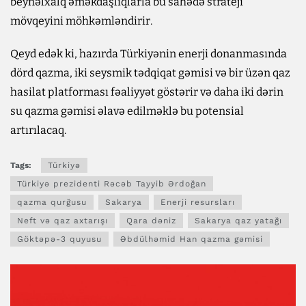
beynəlxalq əməkdaşlıqlarla bu sahədə strateji
mövqeyini möhkəmləndirir.
Qeyd edək ki, hazırda Türkiyənin enerji donanmasında
dörd qazma, iki seysmik tədqiqat gəmisi və bir üzən qaz
hasilat platforması fəaliyyət göstərir və daha iki dərin
su qazma gəmisi əlavə edilməklə bu potensial
artırılacaq.
Tags:
Türkiyə
Türkiyə prezidenti Rəcəb Tayyib Ərdoğan
qazma qurğusu
Sakarya
Enerji resursları
Neft və qaz axtarışı
Qara dəniz
Sakarya qaz yatağı
Göktəpə-3 quyusu
Əbdülhəmid Han qazma gəmisi