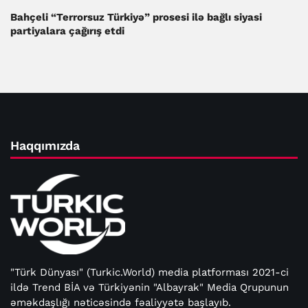
Bahçeli “Terrorsuz Türkiyə” prosesi ilə bağlı siyasi
partiyalara çağırış etdi
Haqqımızda
"Türk Dünyası" (Turkic.World) media platforması 2021-ci
ildə Trend BİA və Türkiyənin "Albayrak" Media Qrupunun
əməkdaşlığı nəticəsində fəaliyyətə başlayıb.