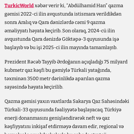
TurkicWorld
xəbər verir ki, “Abdülhamid Han” qazma
gəmisi 2022-ci ilin avqustunda istismara verildikdən
sonra Aralıq və Qara dənizlərdə cəmi 9 qazma
əməliyyatı həyata keçirib. Son olaraq, 2024-cü ilin
avqustunda Qara dənizdə Göktəpə-3 quyusunda işə
başlayıb və bu işi 2025-ci ilin mayında tamamlayıb.
Prezident Rəcəb Tayyib Ərdoğanın açıqladığı 75 milyard
kubmetr qaz kəşfi bu gəmiylə Türkali yatağında,
təxminən 3500 metr dərinlikdə aparılan qazma
sayəsində həyata keçirilib.
Qazma gəmisi yaxın vaxtlarda Sakarya Qaz Sahəsindəki
Türkali-33 quyusunda fəaliyyətə başlayacaq. Türkiyə
enerji donanmasını genişləndirərək neft və qaz
kəşfiyyatını inkişaf etdirməyə davam edir, regional və