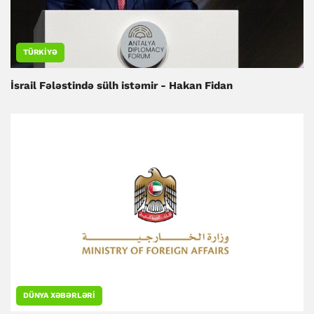
TÜRKIYƏ
İsrail Fələstində sülh istəmir - Hakan Fidan
DÜNYA XƏBƏRLƏRI