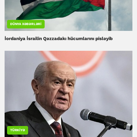
DÜNYA XƏBƏRLƏRI
İordaniya İsrailin Qəzzadakı hücumlarını pisləyib
TÜRKIYƏ