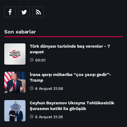
Son xəbərlər
Türk dünyası tarixində baş verənlər - 7
avqust
00:01
İrana qarşı müharibə “çox yaxşı gedir”-
Tramp
6 Avqust 21:58
Ceyhun Bayramov Ukrayna Təhlükəsizlik
Şurasının katibi ilə görüşüb
6 Avqust 21:35