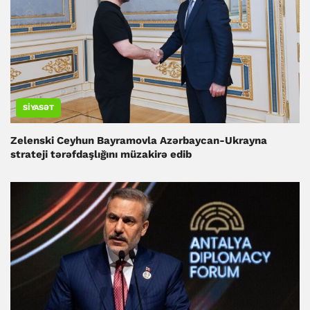
SIYASƏT
Zelenski Ceyhun Bayramovla Azərbaycan-Ukrayna
strateji tərəfdaşlığını müzakirə edib