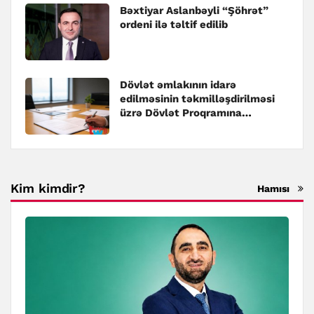
Bəxtiyar Aslanbəyli “Şöhrət”
ordeni ilə təltif edilib
Dövlət əmlakının idarə
edilməsinin təkmilləşdirilməsi
üzrə Dövlət Proqramına
dəyişiklik edilib
Kim kimdir?
Hamısı