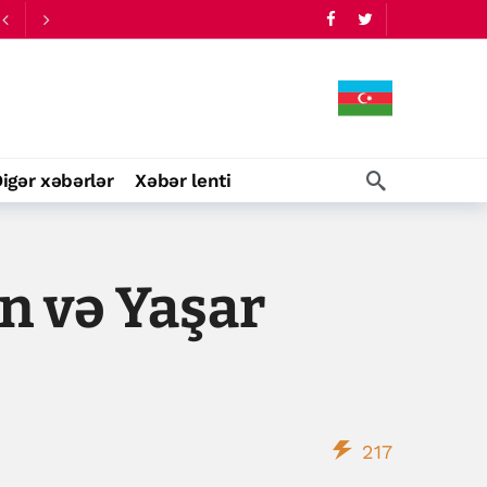
igər xəbərlər
Xəbər lenti
n və Yaşar
217