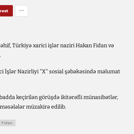
rest
f, Türkiyə xarici işlər naziri Hakan Fidan və
.
ici İşlər Nazirliyi "X" sosial şəbəkəsində məlumat
adda keçirilən görüşdə ikitərəfli münasibətlər,
məsələlər müzakirə edilib.
 Fidan