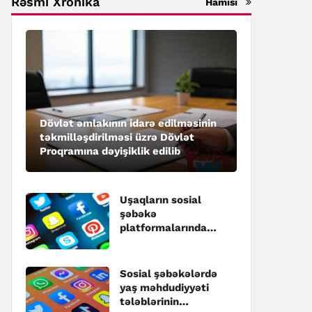
Rəsmi Xronika
Hamısı
Dövlət əmlakının idarə edilməsinin
təkmilləşdirilməsi üzrə Dövlət
Proqramına dəyişiklik edilib
Uşaqların sosial
şəbəkə
platformalarında
qeydiyyatı ilə bağlı
dəyişikliklər
təsdiqlənib
Sosial şəbəkələrdə
yaş məhdudiyyəti
tələblərinin