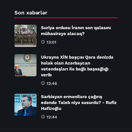
Son xəbərlər
Suriya ordusu İranın son qalasını
mühasirəyə alacaq?
13:01
Ukrayna XİN başçısı Qara dənizdə
həlak olan Azərbaycan
vətəndaşları ilə bağlı başsağlığı
verib
12:46
Sarkisyan ermənilərə çağırış
edəndə Taleb niyə susurdu? - Rufiz
Hafizoğlu
12:44