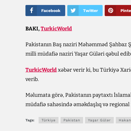
Facebook
Twitter
Pinte
BAKI,
TurkicWorld
Pakistanın Baş naziri Məhəmməd Şahbaz Şəhi
milli müdafiə naziri Yaşar Güləri qəbul edib
TurkicWorld
xəbər verir ki, bu Türkiyə Xar
verib.
Məlumata görə, Pakistanın paytaxtı İslamab
müdafiə sahəsində əməkdaşlıq və regional 
Tags:
Türkiyə
Pakistan
Yaşar Gülər
Hakan