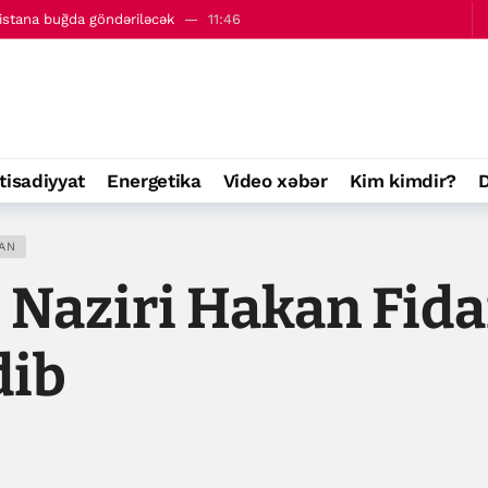
istana buğda göndəriləcək
11:46
ühasirəyə alacaq?
13:01
tisadiyyat
Energetika
Video xəbər
Kim kimdir?
D
AN
 Naziri Hakan Fida
dib