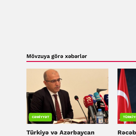
Mövzuya görə xəbərlər
CƏMIYYƏT
TÜRKIY
Türkiyə və Azərbaycan
Rəcəb