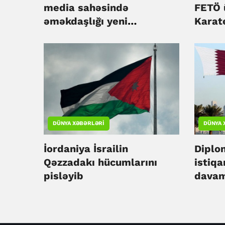
media sahəsində
FETÖ 
əməkdaşlığı yeni
Karat
mərhələyə daşıyır
olub
DÜNYA XƏBƏRLƏRI
DÜNYA 
İordaniya İsrailin
Diplo
Qəzzadakı hücumlarını
istiq
pisləyib
davam