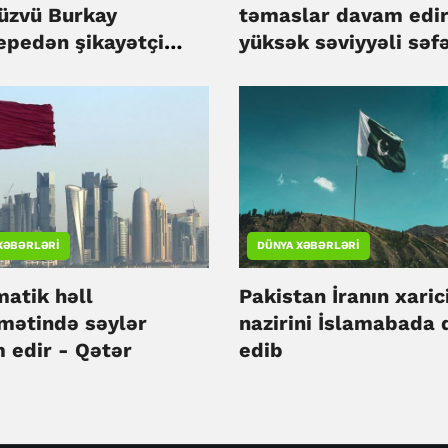
üzvü Burkay
təmaslar davam edir
epedən şikayətçi
yüksək səviyyəli səf
planlaşdırılmır - İra
XƏBƏRLƏRI
DÜNYA XƏBƏRLƏRI
matik həll
Pakistan İranın xarici
amətində səylər
nazirini İslamabada 
 edir - Qətər
edib