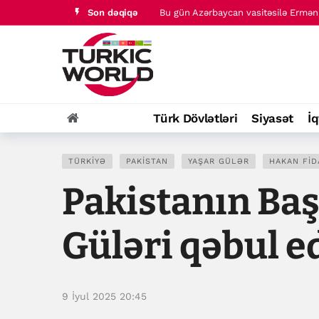
Son dəqiqə
Bu gün Azərbaycan vasitəsilə Ermən
Suriya ordusu İranın son qalasını m
Türk Dövlətləri
Siyasət
İq
TÜRKIYƏ
PAKISTAN
YAŞAR GÜLƏR
HAKAN FID
Pakistanın Baş
Güləri qəbul e
9 İyul 2025 20:45