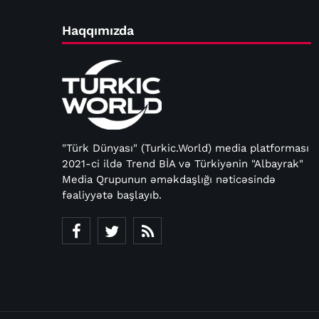
Haqqımızda
"Türk Dünyası" (Turkic.World) media platforması
2021-ci ildə Trend BİA və Türkiyənin "Albayrak"
Media Qrupunun əməkdaşlığı nəticəsində
fəaliyyətə başlayıb.