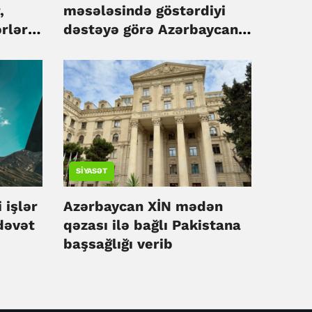
,
məsələsində göstərdiyi
ərlər
dəstəyə görə Azərbaycana
n
təşəkkür edib
SIYASƏT
 işlər
Azərbaycan XİN mədən
dəvət
qəzası ilə bağlı Pakistana
başsağlığı verib