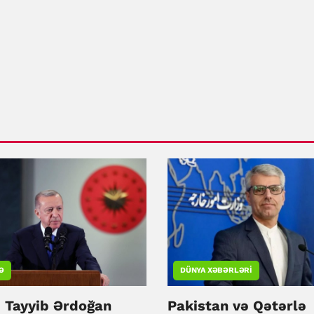
Ə
DÜNYA XƏBƏRLƏRI
 Tayyib Ərdoğan
Pakistan və Qətərlə