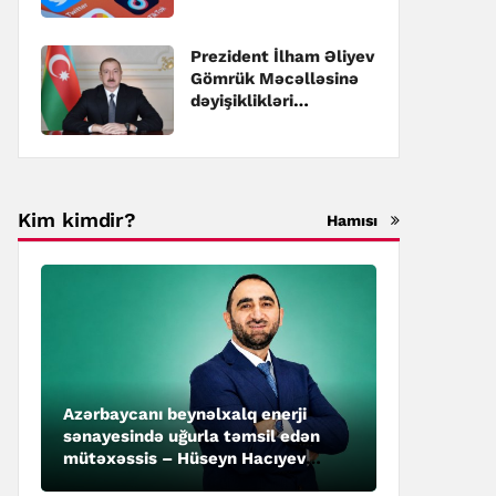
pozulmasına görə
cərimələr
müəyyənləşib
Prezident İlham Əliyev
Gömrük Məcəlləsinə
dəyişiklikləri
təsdiqləyib
Kim kimdir?
Hamısı
Azərbaycanı beynəlxalq enerji
sənayesində uğurla təmsil edən
mütəxəssis – Hüseyn Hacıyev
kimdir?