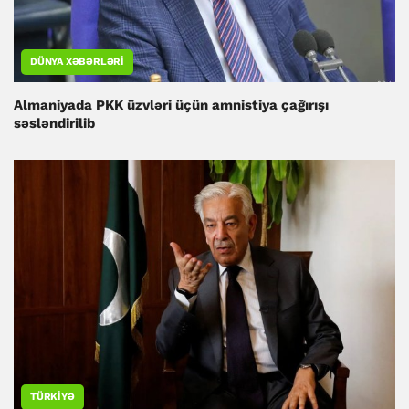
DÜNYA XƏBƏRLƏRI
Almaniyada PKK üzvləri üçün amnistiya çağırışı
səsləndirilib
TÜRKIYƏ