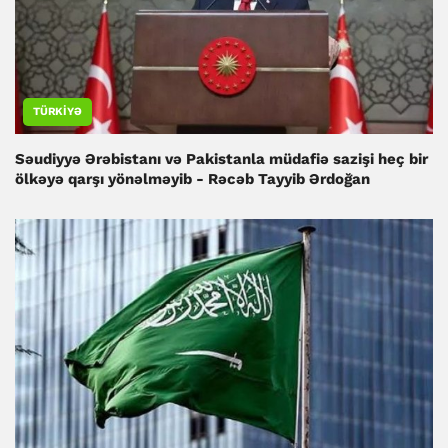
TÜRKIYƏ
Səudiyyə Ərəbistanı və Pakistanla müdafiə sazişi heç bir
ölkəyə qarşı yönəlməyib - Rəcəb Tayyib Ərdoğan