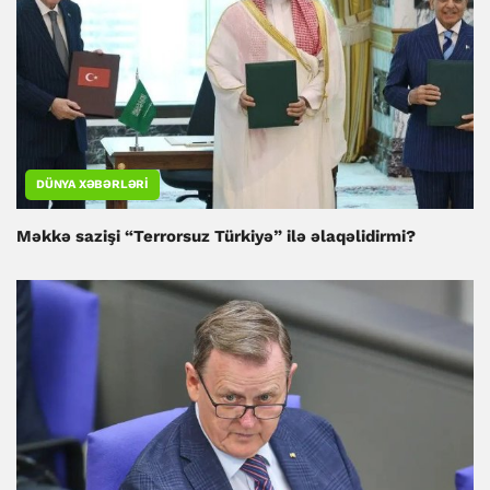
DÜNYA XƏBƏRLƏRI
Məkkə sazişi “Terrorsuz Türkiyə” ilə əlaqəlidirmi?