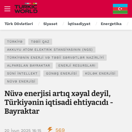
Türk Dövlətləri
Siyasət
İqtisadiyyat
Energetika
TÜRKIYƏ
TƏBII QAZ
AKKUYU ATOM ELEKTRIK STANSIYASININ (NGS)
TÜRKIYƏNIN ENERJI VƏ TƏBII SƏRVƏTLƏR NAZIRLIYI
ALPARSLAN BAYRAKTAR
ENERJI RESURSLARI
SÜNI INTELLEKT
GÜNƏŞ ENERJISI
KÜLƏK ENERJISI
NÜVƏ ENERJISI
Nüvə enerjisi artıq xəyal deyil,
Türkiyənin iqtisadi ehtiyacıdı -
Bayraktar
569
20 İyun 2025 16:15