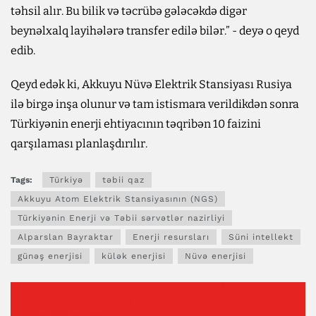
təhsil alır. Bu bilik və təcrübə gələcəkdə digər
beynəlxalq layihələrə transfer edilə bilər.” - deyə o qeyd
edib.
Qeyd edək ki, Akkuyu Nüvə Elektrik Stansiyası Rusiya
ilə birgə inşa olunur və tam istismara verildikdən sonra
Türkiyənin enerji ehtiyacının təqribən 10 faizini
qarşılaması planlaşdırılır.
Tags:
Türkiyə
təbii qaz
Akkuyu Atom Elektrik Stansiyasının (NGS)
Türkiyənin Enerji və Təbii sərvətlər nazirliyi
Alparslan Bayraktar
Enerji resursları
Süni intellekt
günəş enerjisi
külək enerjisi
Nüvə enerjisi