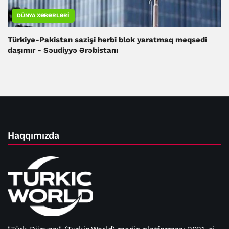
DÜNYA XƏBƏRLƏRI
Türkiyə-Pakistan sazişi hərbi blok yaratmaq məqsədi
daşımır - Səudiyyə Ərəbistanı
Haqqımızda