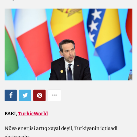
BAKI,
TurkicWorld
Nüvə enerjisi artıq xəyal deyil, Türkiyənin iqtisadi
ehtiyacıdır.