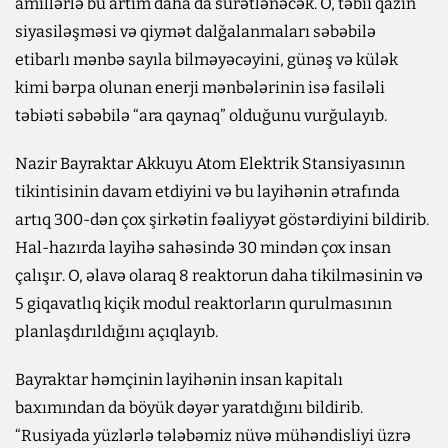
amillərlə bu artım daha da sürətlənəcək. O, təbii qazın
siyasiləşməsi və qiymət dalğalanmaları səbəbilə
etibarlı mənbə sayıla bilməyəcəyini, günəş və külək
kimi bərpa olunan enerji mənbələrinin isə fasiləli
təbiəti səbəbilə “ara qaynaq” olduğunu vurğulayıb.
Nazir Bayraktar Akkuyu Atom Elektrik Stansiyasının
tikintisinin davam etdiyini və bu layihənin ətrafında
artıq 300-dən çox şirkətin fəaliyyət göstərdiyini bildirib.
Hal-hazırda layihə sahəsində 30 mindən çox insan
çalışır. O, əlavə olaraq 8 reaktorun daha tikilməsinin və
5 giqavatlıq kiçik modul reaktorların qurulmasının
planlaşdırıldığını açıqlayıb.
Bayraktar həmçinin layihənin insan kapitalı
baxımından da böyük dəyər yaratdığını bildirib.
“Rusiyada yüzlərlə tələbəmiz nüvə mühəndisliyi üzrə