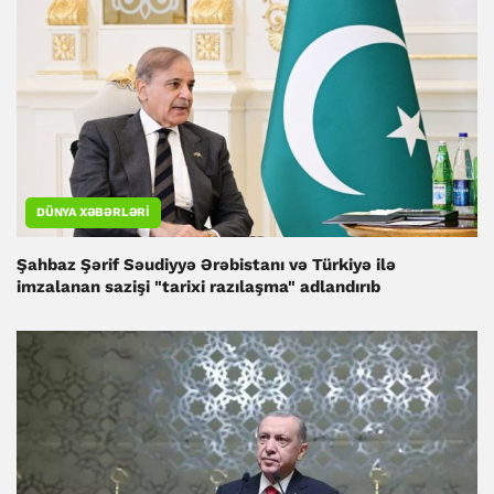
DÜNYA XƏBƏRLƏRI
Şahbaz Şərif Səudiyyə Ərəbistanı və Türkiyə ilə
imzalanan sazişi "tarixi razılaşma" adlandırıb