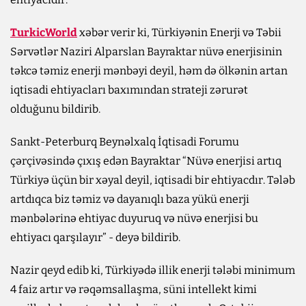
TurkicWorld
xəbər verir ki, Türkiyənin Enerji və Təbii
Sərvətlər Naziri Alparslan Bayraktar nüvə enerjisinin
təkcə təmiz enerji mənbəyi deyil, həm də ölkənin artan
iqtisadi ehtiyacları baxımından strateji zərurət
olduğunu bildirib.
Sankt-Peterburq Beynəlxalq İqtisadi Forumu
çərçivəsində çıxış edən Bayraktar “Nüvə enerjisi artıq
Türkiyə üçün bir xəyal deyil, iqtisadi bir ehtiyacdır. Tələb
artdıqca biz təmiz və dayanıqlı baza yükü enerji
mənbələrinə ehtiyac duyuruq və nüvə enerjisi bu
ehtiyacı qarşılayır” - deyə bildirib.
Nazir qeyd edib ki, Türkiyədə illik enerji tələbi minimum
4 faiz artır və rəqəmsallaşma, süni intellekt kimi