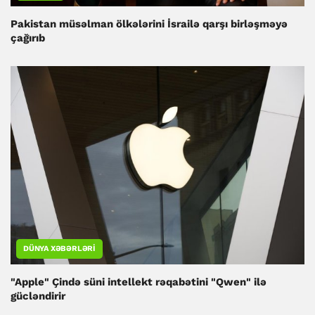
Pakistan müsəlman ölkələrini İsrailə qarşı birləşməyə
çağırıb
DÜNYA XƏBƏRLƏRI
"Apple" Çində süni intellekt rəqabətini "Qwen" ilə
gücləndirir