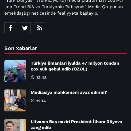
"Türk Dünyası" (Turkic.World) media platforması 2021-ci
ildə Trend BİA və Türkiyənin "Albayrak" Media Qrupunun
əməkdaşlığı nəticəsində fəaliyyətə başlayıb.
Son xəbərlər
Türkiyə limanları iyulda 47 milyon tondan
çox yük qəbul edib (ÖZƏL)
12:48
Mediasiya məhkəməni əvəz edirmi?
12:14
Litvanın Baş naziri Prezident İlham Əliyevə
zəng edib