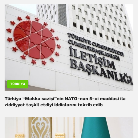
TÜRKIYƏ
Türkiyə “Məkkə sazişi”nin NATO-nun 5-ci maddəsi ilə
ziddiyyət təşkil etdiyi iddialarını təkzib edib