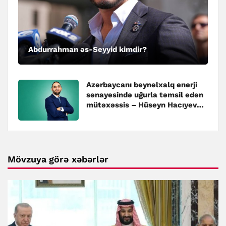
Abdurrahman əs-Seyyid kimdir?
Azərbaycanı beynəlxalq enerji
sənayesində uğurla təmsil edən
mütəxəssis – Hüseyn Hacıyev
kimdir?
Mövzuya görə xəbərlər