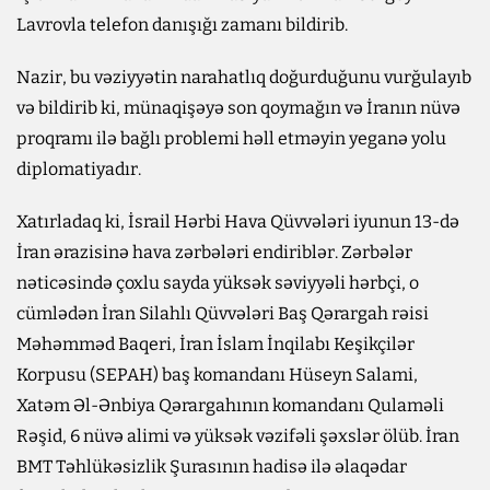
Lavrovla telefon danışığı zamanı bildirib.
Nazir, bu vəziyyətin narahatlıq doğurduğunu vurğulayıb
və bildirib ki, münaqişəyə son qoymağın və İranın nüvə
proqramı ilə bağlı problemi həll etməyin yeganə yolu
diplomatiyadır.
Xatırladaq ki, İsrail Hərbi Hava Qüvvələri iyunun 13-də
İran ərazisinə hava zərbələri endiriblər. Zərbələr
nəticəsində çoxlu sayda yüksək səviyyəli hərbçi, o
cümlədən İran Silahlı Qüvvələri Baş Qərargah rəisi
Məhəmməd Baqeri, İran İslam İnqilabı Keşikçilər
Korpusu (SEPAH) baş komandanı Hüseyn Salami,
Xatəm Əl-Ənbiya Qərargahının komandanı Qulaməli
Rəşid, 6 nüvə alimi və yüksək vəzifəli şəxslər ölüb. İran
BMT Təhlükəsizlik Şurasının hadisə ilə əlaqədar