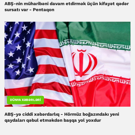
ABŞ-nin müharibəni davam etdirmək üçün kifayət qədər
sursatı var - Pentaqon
DÜNYA XƏBƏRLƏRI
ABŞ-yə ciddi xəbərdarlıq - Hörmüz boğazındakı yeni
qaydaları qəbul etməkdən başqa yol yoxdur