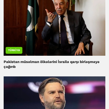
TÜRKIYƏ
Pakistan müsəlman ölkələrini İsrailə qarşı birləşməyə
çağırıb