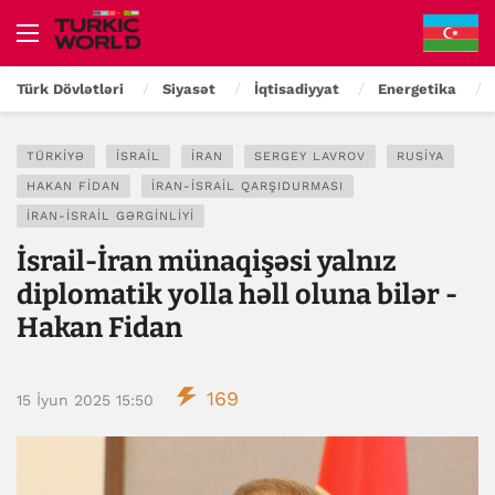
Türk Dövlətləri
Siyasət
İqtisadiyyat
Energetika
TÜRKIYƏ
İSRAIL
İRAN
SERGEY LAVROV
RUSIYA
HAKAN FIDAN
İRAN-İSRAIL QARŞIDURMASI
İRAN-İSRAIL GƏRGINLIYI
İsrail-İran münaqişəsi yalnız
diplomatik yolla həll oluna bilər -
Hakan Fidan
169
15 İyun 2025 15:50