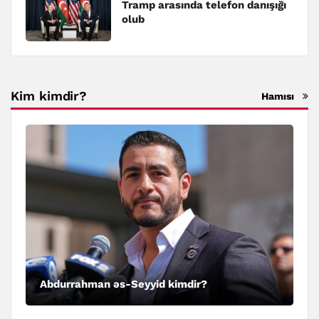
Tramp arasında telefon danışığı
olub
Kim kimdir?
Hamısı
Abdurrahman əs-Seyyid kimdir?