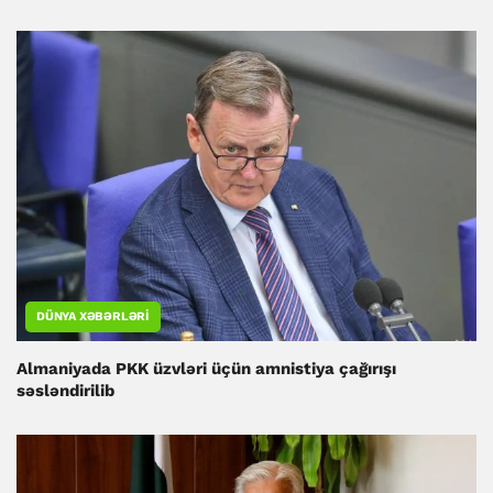
DÜNYA XƏBƏRLƏRI
Almaniyada PKK üzvləri üçün amnistiya çağırışı
səsləndirilib