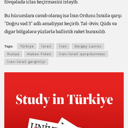
fövqəladə iclas keçirməsini istəyib.
Bu hücumlara cavab olaraq isə İran Ordusu İsrailə qarşı
"Doğru vəd 3" adlı əməliyyat keçirib. Təl-Əviv, Qüds və
digər bölgələrə yüzlərlə ballistik raket buraxılıb.
Tags:
Türkiyə
İsrail
İran
Sergey Lavrov
Rusiya
Hakan Fidan
İran-İsrail qarşıdurması
İran-İsrail gərginliyi