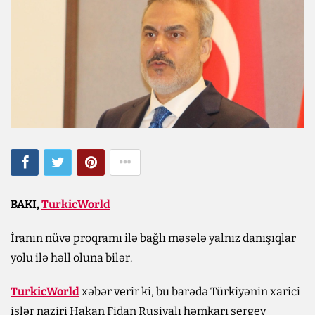
BAKI,
TurkicWorld
İranın nüvə proqramı ilə bağlı məsələ yalnız danışıqlar
yolu ilə həll oluna bilər.
TurkicWorld
xəbər verir ki, bu barədə Türkiyənin xarici
işlər naziri Hakan Fidan Rusiyalı həmkarı sergey