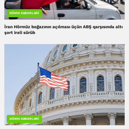
DÜNYA XƏBƏRLƏRI
İran Hörmüz boğazının açılması üçün ABŞ qarşısında altı
şərt irəli sürüb
DÜNYA XƏBƏRLƏRI