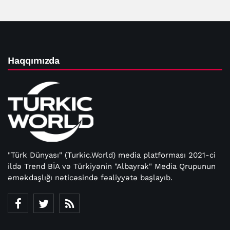
Haqqımızda
"Türk Dünyası" (Turkic.World) media platforması 2021-ci
ildə Trend BİA və Türkiyənin "Albayrak" Media Qrupunun
əməkdaşlığı nəticəsində fəaliyyətə başlayıb.