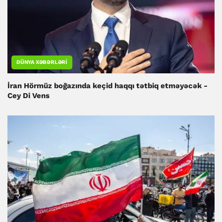
DÜNYA XƏBƏRLƏRI
İran Hörmüz boğazında keçid haqqı tətbiq etməyəcək -
Cey Di Vens