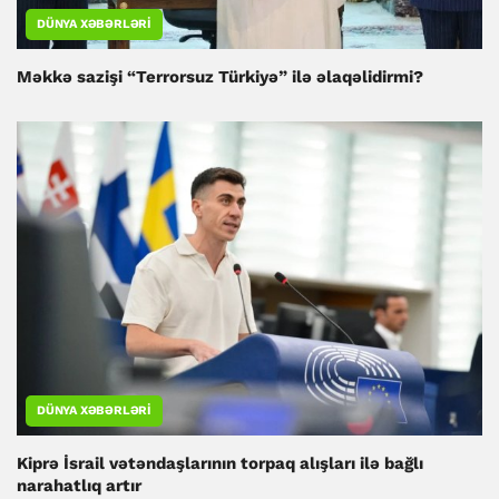
DÜNYA XƏBƏRLƏRI
Məkkə sazişi “Terrorsuz Türkiyə” ilə əlaqəlidirmi?
DÜNYA XƏBƏRLƏRI
Kiprə İsrail vətəndaşlarının torpaq alışları ilə bağlı
narahatlıq artır