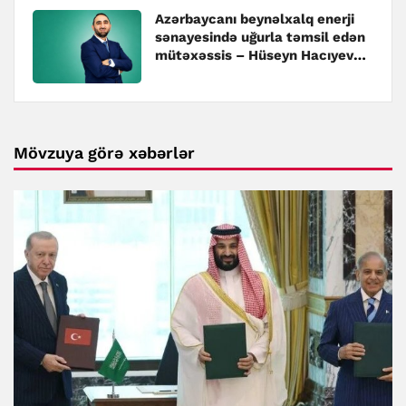
Azərbaycanı beynəlxalq enerji
sənayesində uğurla təmsil edən
mütəxəssis – Hüseyn Hacıyev
kimdir?
Mövzuya görə xəbərlər