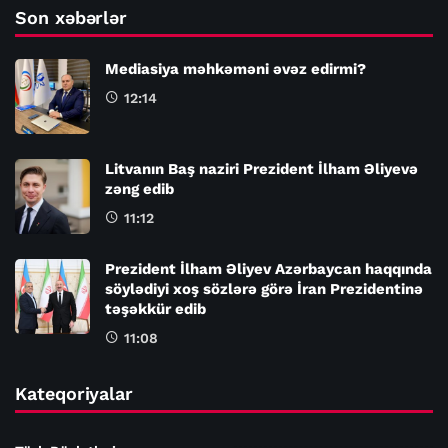
Son xəbərlər
Mediasiya məhkəməni əvəz edirmi?
12:14
Litvanın Baş naziri Prezident İlham Əliyevə
zəng edib
11:12
Prezident İlham Əliyev Azərbaycan haqqında
söylədiyi xoş sözlərə görə İran Prezidentinə
təşəkkür edib
11:08
Kateqoriyalar