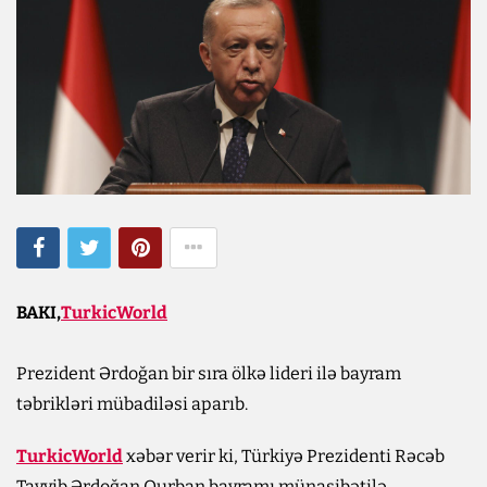
BAKI,
TurkicWorld
Prezident Ərdoğan bir sıra ölkə lideri ilə bayram
təbrikləri mübadiləsi aparıb.
TurkicWorld
xəbər verir ki, Türkiyə Prezidenti Rəcəb
Tayyib Ərdoğan Qurban bayramı münasibətilə