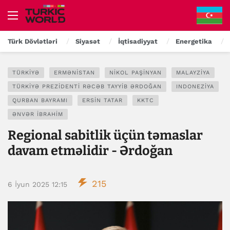
Türk Dövlətləri
Siyasət
İqtisadiyyat
Energetika
TÜRKIYƏ
ERMƏNISTAN
NIKOL PAŞINYAN
MALAYZIYA
TÜRKIYƏ PREZIDENTI RƏCƏB TAYYIB ƏRDOĞAN
INDONEZIYA
QURBAN BAYRAMI
ERSIN TATAR
KKTC
ƏNVƏR İBRAHIM
Regional sabitlik üçün təmaslar
davam etməlidir - Ərdoğan
215
6 İyun 2025 12:15