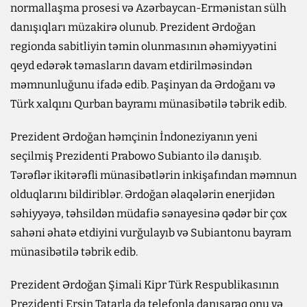
normallaşma prosesi və Azərbaycan-Ermənistan sülh
danışıqları müzakirə olunub. Prezident Ərdoğan
regionda sabitliyin təmin olunmasının əhəmiyyətini
qeyd edərək təmasların davam etdirilməsindən
məmnunluğunu ifadə edib. Paşinyan da Ərdoğanı və
Türk xalqını Qurban bayramı münasibətilə təbrik edib.
Prezident Ərdoğan həmçinin İndoneziyanın yeni
seçilmiş Prezidenti Prabowo Subianto ilə danışıb.
Tərəflər ikitərəfli münasibətlərin inkişafından məmnun
olduqlarını bildiriblər. Ərdoğan əlaqələrin enerjidən
səhiyyəyə, təhsildən müdafiə sənayesinə qədər bir çox
sahəni əhatə etdiyini vurğulayıb və Subiantonu bayram
münasibətilə təbrik edib.
Prezident Ərdoğan Şimali Kipr Türk Respublikasının
Prezidenti Ersin Tatarla da telefonla danışaraq onu və