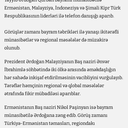
Ermənistan, Malayziya, İndoneziya və Şimali Kipr Türk
Respublikasının liderləri ilə telefon danışığı aparıb.
Görüşlər zamanı bayram təbrikləri ilə yanaşı ikitərəfli
münasibətlər və regional məsələlər də müzakirə
olunub.
Prezident Ərdoğan Malayziyanın Baş naziri Ənvər
İbrahimlə söhbətində iki ölkə arasında əməkdaşlığın
hər sahədə inkişaf etdirilməsinin vacibliyini vurğulayıb.
Tərəflər həmçinin regional və qlobal məsələlər
ətrafında fikir mübadiləsi aparıblar.
Ermənistanın Baş naziri Nikol Paşinyan isə bayram
münasibətilə Ərdoğana zəng edib. Görüş zamanı
Türkiyə-Ermənistan təmasları, regiondakı