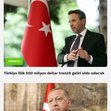
TÜRKIYƏ
Türkiyə illik 500 milyon dollar tranzit gəliri əldə edəcək