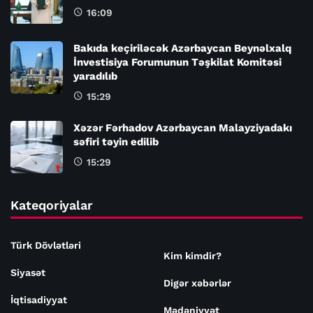
16:09
Bakıda keçiriləcək Azərbaycan Beynəlxalq
İnvestisiya Forumunun Təşkilat Komitəsi
yaradılıb
15:29
Xəzər Fərhadov Azərbaycan Malayziyadakı
səfiri təyin edilib
15:29
Kateqoriyalar
Türk Dövlətləri
Kim kimdir?
Siyasət
Digər xəbərlər
İqtisadiyyat
Mədəniyyət