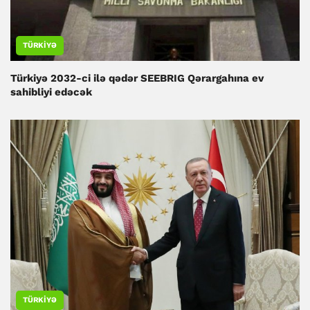
TÜRKIYƏ
Türkiyə 2032-ci ilə qədər SEEBRIG Qərargahına ev
sahibliyi edəcək
TÜRKIYƏ