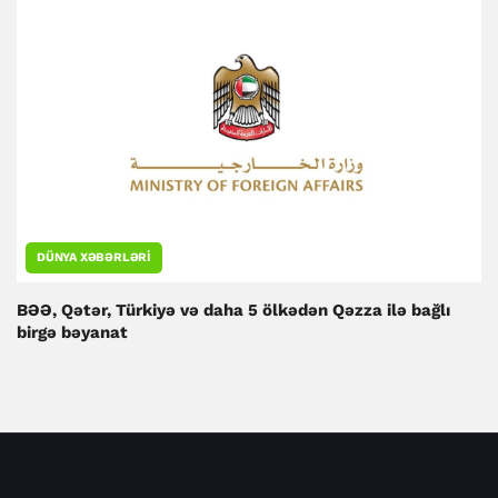
DÜNYA XƏBƏRLƏRI
BƏƏ, Qətər, Türkiyə və daha 5 ölkədən Qəzza ilə bağlı
birgə bəyanat