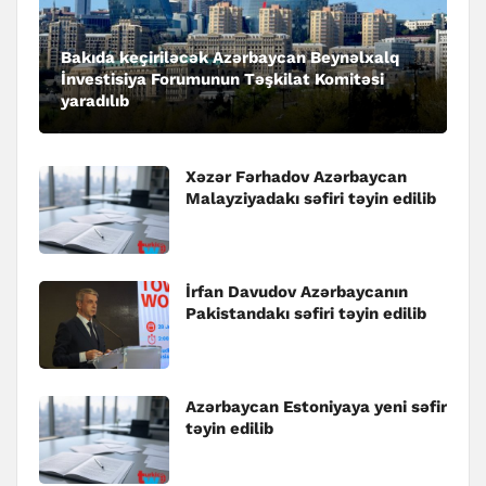
Bakıda keçiriləcək Azərbaycan Beynəlxalq
İnvestisiya Forumunun Təşkilat Komitəsi
yaradılıb
Xəzər Fərhadov Azərbaycan
Malayziyadakı səfiri təyin edilib
İrfan Davudov Azərbaycanın
Pakistandakı səfiri təyin edilib
Azərbaycan Estoniyaya yeni səfir
təyin edilib