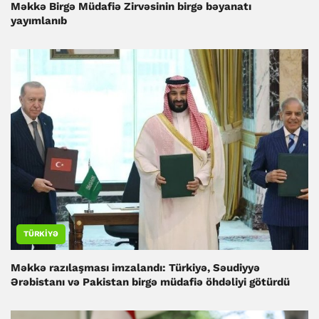
Məkkə Birgə Müdafiə Zirvəsinin birgə bəyanatı
yayımlanıb
TÜRKIYƏ
Məkkə razılaşması imzalandı: Türkiyə, Səudiyyə
Ərəbistanı və Pakistan birgə müdafiə öhdəliyi götürdü