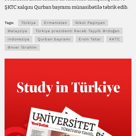
ŞKTC xalqını Qurban bayramı münasibətilə təbrik edib.
Tags:
Türkiyə
Ermənistan
Nikol Paşinyan
Malayziya
Türkiyə prezidenti Rəcəb Tayyib Ərdoğan
Indoneziya
Qurban bayramı
Ersin Tatar
KKTC
Ənvər İbrahim