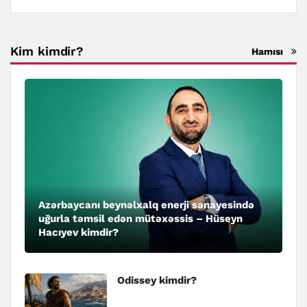
Kim kimdir?
Hamısı
Azərbaycanı beynəlxalq enerji sənayesində
uğurla təmsil edən mütəxəssis – Hüseyn
Hacıyev kimdir?
Odissey kimdir?