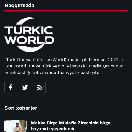
Haqqımızda
"Türk Dünyası" (Turkic.World) media platforması 2021-ci
ildə Trend BİA və Türkiyənin "Albayrak" Media Qrupunun
əməkdaşlığı nəticəsində fəaliyyətə başlayıb.
Son xəbərlər
Məkkə Birgə Müdafiə Zirvəsinin birgə
bəyanatı yayımlanıb