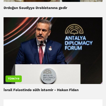
Ərdoğan Səudiyyə Ərəbistanına gedir
TÜRKIYƏ
İsrail Fələstində sülh istəmir - Hakan Fidan