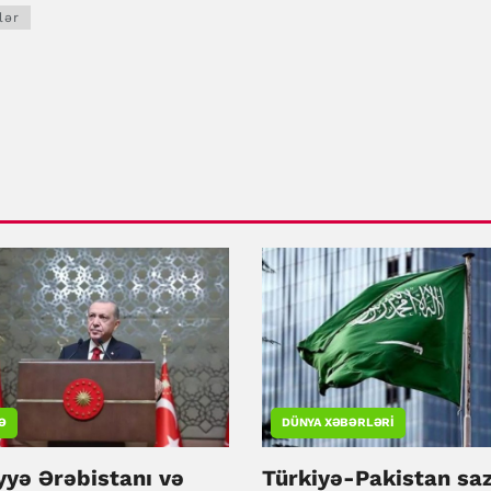
lər
Ə
DÜNYA XƏBƏRLƏRI
yyə Ərəbistanı və
Türkiyə-Pakistan saz