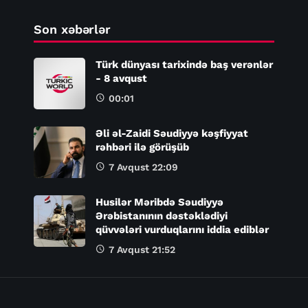
Son xəbərlər
Türk dünyası tarixində baş verənlər
- 8 avqust
00:01
Əli əl-Zaidi Səudiyyə kəşfiyyat
rəhbəri ilə görüşüb
7 Avqust 22:09
Husilər Məribdə Səudiyyə
Ərəbistanının dəstəklədiyi
qüvvələri vurduqlarını iddia ediblər
7 Avqust 21:52