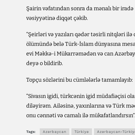
Şairin vəfatından sonra da mənalı bir irad
vəsiyyətinə diqqət çəkib.
“Şeirləri və yazıları qədər təsirli nitqləri 
ölümündə belə Türk-İslam dünyasına mesaj
evi Məkkə-i Mükar­rəmədən və can Azərbayc
deyə o bildirib.
Topçu sözlərini bu cümlələrlə tamamlayıb:
“Sivasın igidi, türkcənin igid müdafiəçisi 
diləyirəm. Ailəsinə, yaxınlarına və Türk m
onu cənnəti və camalı ilə mükafatlandırsın”
Tags:
Azərbaycan
Türkiyə
Azərbaycan-Türkiy