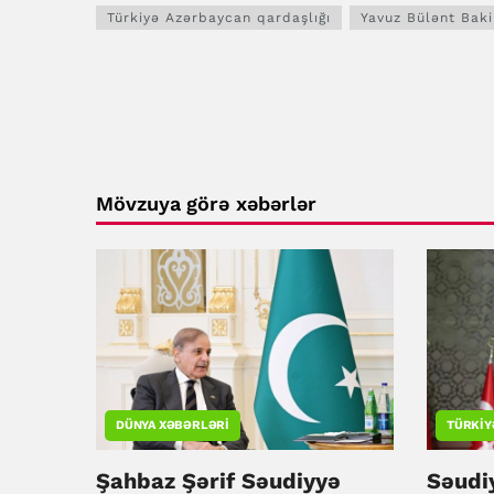
Türkiyə Azərbaycan qardaşlığı
Yavuz Bülənt Baki
Mövzuya görə xəbərlər
DÜNYA XƏBƏRLƏRI
TÜRKIY
Şahbaz Şərif Səudiyyə
Səudi