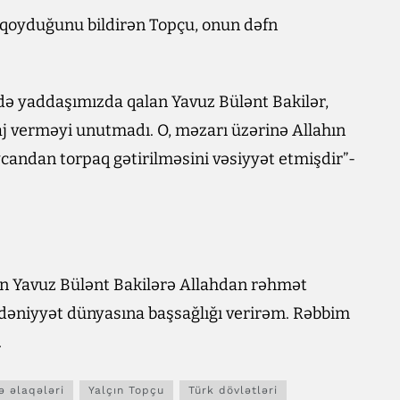
ə qoyduğunu bildirən Topçu, onun dəfn
ilə də yaddaşımızda qalan Yavuz Bülənt Bakilər,
 verməyi unutmadı. O, məzarı üzərinə Allahın
andan torpaq gətirilməsini vəsiyyət etmişdir”-
olan Yavuz Bülənt Bakilərə Allahdan rəhmət
ədəniyyət dünyasına başsağlığı verirəm. Rəbbim
.
ə əlaqələri
Yalçın Topçu
Türk dövlətləri