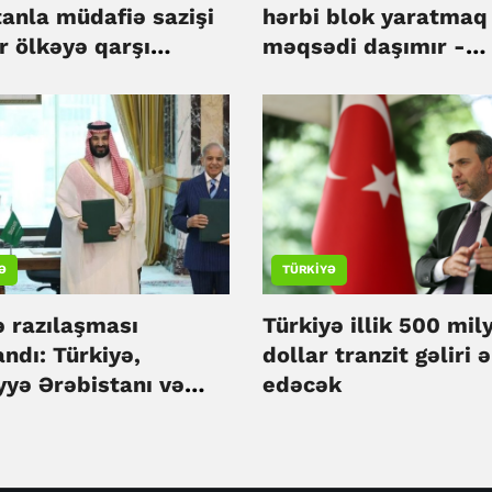
tanla müdafiə sazişi
hərbi blok yaratmaq
r ölkəyə qarşı
məqsədi daşımır -
məyib - Rəcəb Tayyib
Səudiyyə Ərəbistanı
an
Ə
TÜRKIYƏ
 razılaşması
Türkiyə illik 500 mil
ndı: Türkiyə,
dollar tranzit gəliri 
yyə Ərəbistanı və
edəcək
tan birgə müdafiə
iyi götürdü