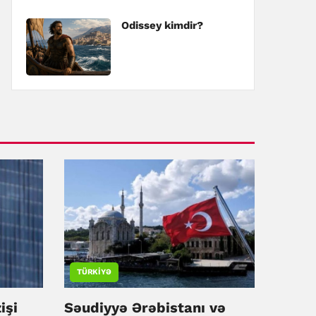
Odissey kimdir?
TÜRKIYƏ
işi
Səudiyyə Ərəbistanı və