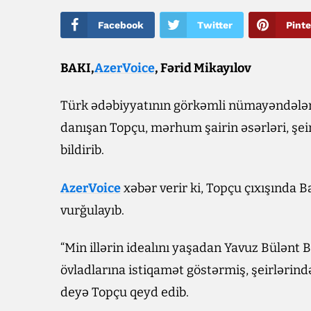
Facebook
Twitter
Pinte
BAKI,
AzerVoice
, Fərid Mikayılov
Türk ədəbiyyatının görkəmli nümayəndələr
danışan Topçu, mərhum şairin əsərləri, şeirlə
bildirib.
AzerVoice
xəbər verir ki, Topçu çıxışında 
vurğulayıb.
“Min illərin idealını yaşadan Yavuz Bülənt 
övladlarına istiqamət göstərmiş, şeirlərində 
deyə Topçu qeyd edib.