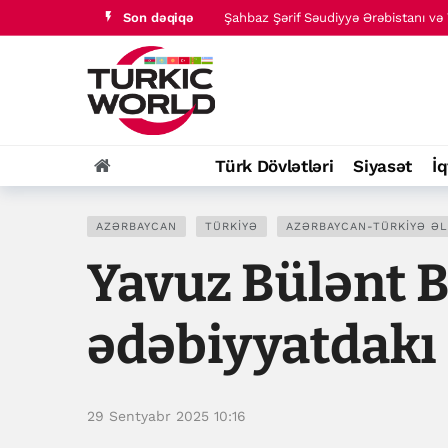
Son dəqiqə
Şahbaz Şərif Səudiyyə Ərəbistanı və T
Türk dünyası tarixində baş verənlər
Türk Dövlətləri
Siyasət
İq
AZƏRBAYCAN
TÜRKIYƏ
AZƏRBAYCAN-TÜRKIYƏ Ə
Yavuz Bülənt B
ədəbiyyatdakı 
29 Sentyabr 2025 10:16