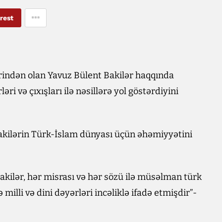
rest
indən olan Yavuz Bülent Bakilər haqqında
ri və çıxışları ilə nəsillərə yol göstərdiyini
Bakilərin Türk-İslam dünyası üçün əhəmiyyətini
Bakilər, hər misrası və hər sözü ilə müsəlman türk
milli və dini dəyərləri incəliklə ifadə etmişdir”-