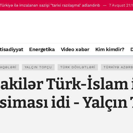
ürkiyə ilə imzalanan sazişi "tarixi razılaşma" adlandırıb
7 Avqust 21:1
 - 8 avqust
00:01
tisadiyyat
Energetika
Video xəbər
Kim kimdir?
D
LAQƏLƏRI
YALÇIN TOPÇU
TÜRK DÖVLƏTLƏRI
TÜRKIYƏ AZƏRB
akilər Türk-İslam 
siması idi - Yalçın