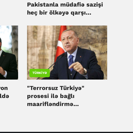
Pakistanla müdafiə sazişi
heç bir ölkəyə qarşı
yönəlməyib - Türkiyə
TÜRKIYƏ
yon
"Terrorsuz Türkiyə"
əldə
prosesi ilə bağlı
maarifləndirmə
kampaniyasına
başlanılacaq