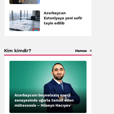
təyin edilib
Azərbaycan
Estoniyaya yeni səfir
təyin edilib
Kim kimdir?
Hamısı
Azərbaycanı beynəlxalq enerji
sənayesində uğurla təmsil edən
mütəxəssis – Hüseyn Hacıyev
kimdir?