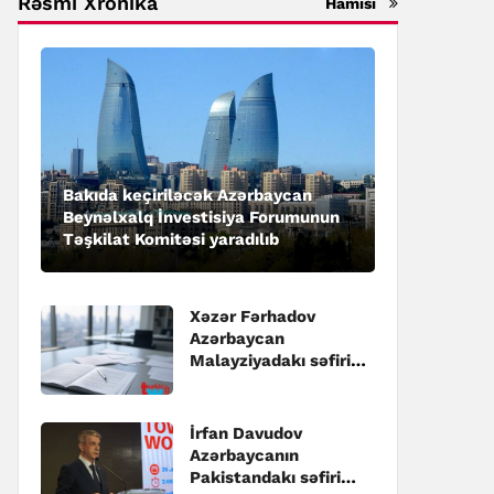
Rəsmi Xronika
Hamısı
Bakıda keçiriləcək Azərbaycan
Beynəlxalq İnvestisiya Forumunun
Təşkilat Komitəsi yaradılıb
Xəzər Fərhadov
Azərbaycan
Malayziyadakı səfiri
təyin edilib
İrfan Davudov
Azərbaycanın
Pakistandakı səfiri