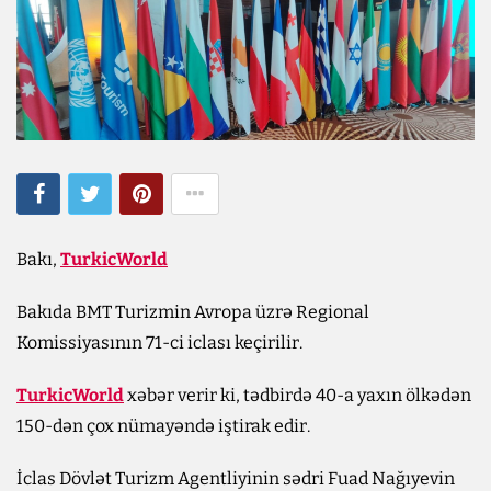
Bakı,
TurkicWorld
Bakıda BMT Turizmin Avropa üzrə Regional
Komissiyasının 71-ci iclası keçirilir.
TurkicWorld
xəbər verir ki, tədbirdə 40-a yaxın ölkədən
150-dən çox nümayəndə iştirak edir.
İclas Dövlət Turizm Agentliyinin sədri Fuad Nağıyevin