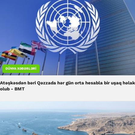
DÜNYA XƏBƏRLƏRI
Atəşkəsdən bəri Qəzzada hər gün orta hesabla bir uşaq həlak
olub - BMT