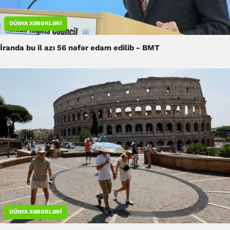
DÜNYA XƏBƏRLƏRI
İranda bu il azı 56 nəfər edam edilib - BMT
DÜNYA XƏBƏRLƏRI