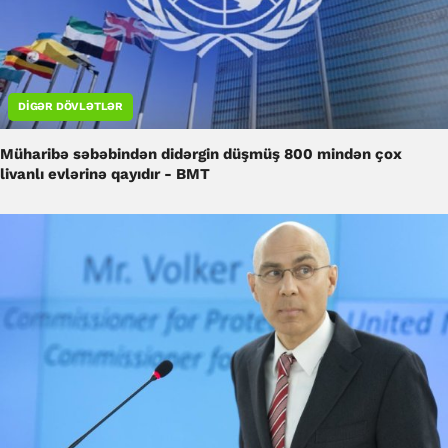
DIGƏR DÖVLƏTLƏR
Müharibə səbəbindən didərgin düşmüş 800 mindən çox
livanlı evlərinə qayıdır - BMT