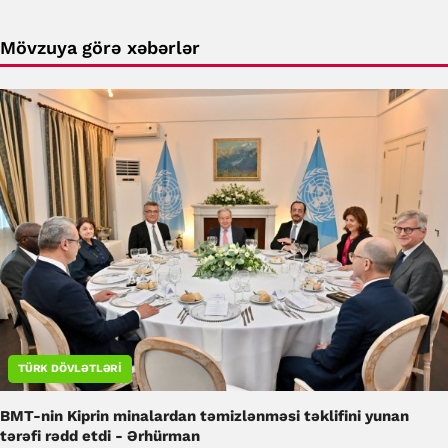
Mövzuya görə xəbərlər
TÜRK DÖVLƏTLƏRI
BMT-nin Kiprin minalardan təmizlənməsi təklifini yunan
tərəfi rədd etdi - Ərhürman