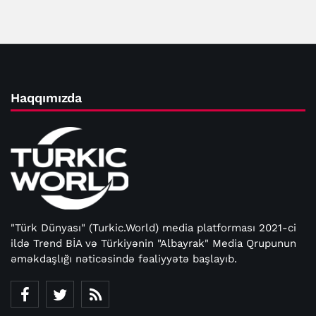
Haqqımızda
"Türk Dünyası" (Turkic.World) media platforması 2021-ci
ildə Trend BİA və Türkiyənin "Albayrak" Media Qrupunun
əməkdaşlığı nəticəsində fəaliyyətə başlayıb.