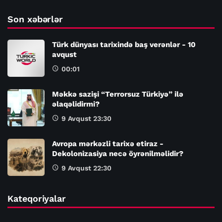
Son xəbərlər
Türk dünyası tarixində baş verənlər - 10
avqust
00:01
Məkkə sazişi “Terrorsuz Türkiyə” ilə
əlaqəlidirmi?
9 Avqust 23:30
Avropa mərkəzli tarixə etiraz -
Dekolonizasiya necə öyrənilməlidir?
9 Avqust 22:30
Kateqoriyalar