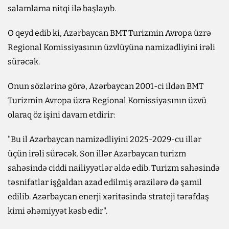
salamlama nitqi ilə başlayıb.
O qeyd edib ki, Azərbaycan BMT Turizmin Avropa üzrə
Regional Komissiyasının üzvlüyünə namizədliyini irəli
sürəcək.
Onun sözlərinə görə, Azərbaycan 2001-ci ildən BMT
Turizmin Avropa üzrə Regional Komissiyasının üzvü
olaraq öz işini davam etdirir:
"Bu il Azərbaycan namizədliyini 2025-2029-cu illər
üçün irəli sürəcək. Son illər Azərbaycan turizm
sahəsində ciddi nailiyyətlər əldə edib. Turizm sahəsində
təsnifatlar işğaldan azad edilmiş ərazilərə də şamil
edilib. Azərbaycan enerji xəritəsində strateji tərəfdaş
kimi əhəmiyyət kəsb edir".