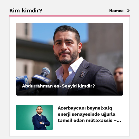
Kim kimdir?
Hamısı
Abdurrahman əs-Seyyid kimdir?
Azərbaycanı beynəlxalq
enerji sənayesində uğurla
təmsil edən mütəxəssis –
Hüseyn Hacıyev kimdir?