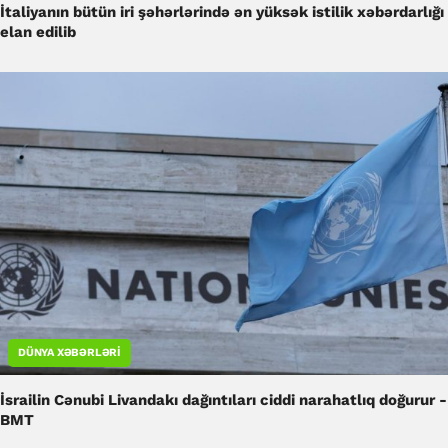
İtaliyanın bütün iri şəhərlərində ən yüksək istilik xəbərdarlığı
elan edilib
DÜNYA XƏBƏRLƏRI
İsrailin Cənubi Livandakı dağıntıları ciddi narahatlıq doğurur -
BMT