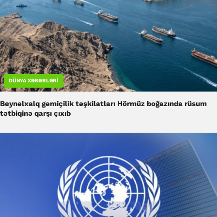
DÜNYA XƏBƏRLƏRI
Beynəlxalq gəmiçilik təşkilatları Hörmüz boğazında rüsum
tətbiqinə qarşı çıxıb