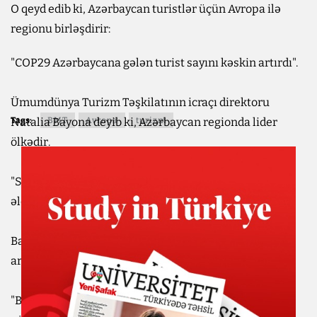
O qeyd edib ki, Azərbaycan turistlər üçün Avropa ilə
regionu birləşdirir:
"COP29 Azərbaycana gələn turist sayını kəskin artırdı".
Ümumdünya Turizm Təşkilatının icraçı direktoru
Natalia Bayona deyib ki, Azərbaycan regionda lider
Tags:
BMT
Avropa
turizm
ölkədir.
"Sonuncu dəfə Bakıya 6 il əvvəl gəlmişdim. Son 6 ildə
əldə edilən nailiyyətlər təqdirəlayiqdir", - o qeyd edib.
Bayonanın sözlərinə görə, turizm iqtisadi sektorlar
arasında ən humanist, bəşəri olanıdır:
"Biz gənclərə turizmin onlara təklif etdiyi imkanları