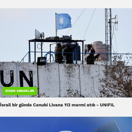
DIGƏR XƏBƏRLƏR
İsrail bir gündə Cənubi Livana 113 mərmi atıb - UNIFIL