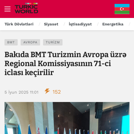
Türk Dövlətləri
Siyasət
İqtisadiyyat
Energetika
BMT
AVROPA
TURIZM
Bakıda BMT Turizmin Avropa üzrə
Regional Komissiyasının 71-ci
iclası keçirilir
152
5 İyun 2025 11:01