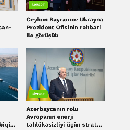
SIYASƏT
Ceyhun Bayramov Ukrayna
can-
Prezident Ofisinin rəhbəri
ilə görüşüb
irə
SIYASƏT
Azərbaycanın rolu
Avropanın enerji
biqinə
təhlükəsizliyi üçün strateji