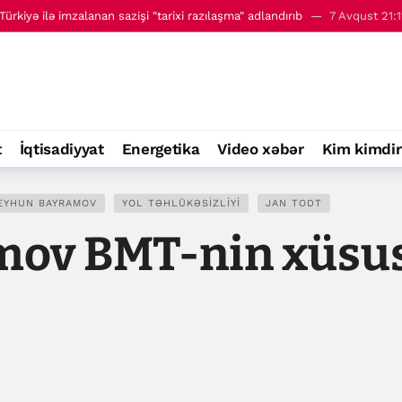
 - 8 avqust
00:01
ri ilə görüşüb
7 Avqust 22:09
ın dəstəklədiyi qüvvələri vurduqlarını iddia ediblər
7 Avqust 21:52
kələrinə qarşı yeni tədbirlər elan edib
7 Avqust 21:24
ürkiyə ilə imzalanan sazişi "tarixi razılaşma" adlandırıb
7 Avqust 21:1
t
İqtisadiyyat
Energetika
Video xəbər
Kim kimdir
 - 8 avqust
00:01
EYHUN BAYRAMOV
YOL TƏHLÜKƏSIZLIYI
JAN TODT
v BMT-nin xüsusi 