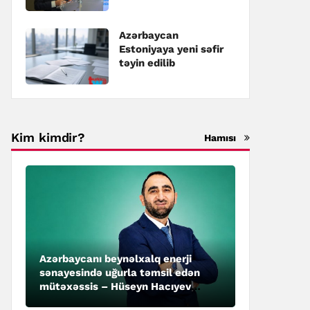
təyin edilib
Azərbaycan
Estoniyaya yeni səfir
təyin edilib
Kim kimdir?
Hamısı
Azərbaycanı beynəlxalq enerji
sənayesində uğurla təmsil edən
mütəxəssis – Hüseyn Hacıyev
kimdir?