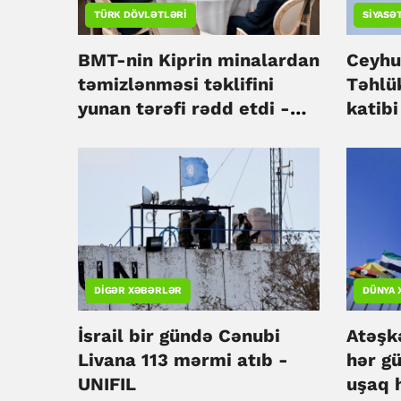
TÜRK DÖVLƏTLƏRI
SIYASƏ
BMT-nin Kiprin minalardan
Ceyhu
təmizlənməsi təklifini
Təhlük
yunan tərəfi rədd etdi -
katibi
Ərhürman
DIGƏR XƏBƏRLƏR
DÜNYA 
İsrail bir gündə Cənubi
Atəşk
Livana 113 mərmi atıb -
hər gü
UNIFIL
uşaq 