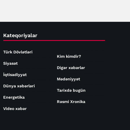
əhəmiyyət daşıyır - Sibiha
Kateqoriyalar
Türk Dövlətləri
Kim kimdir?
Siyasət
Digər xəbərlər
İqtisadiyyat
Mədəniyyət
Dünya xəbərləri
Tarixdə bugün
Energetika
Rəsmi Xronika
Video xəbər