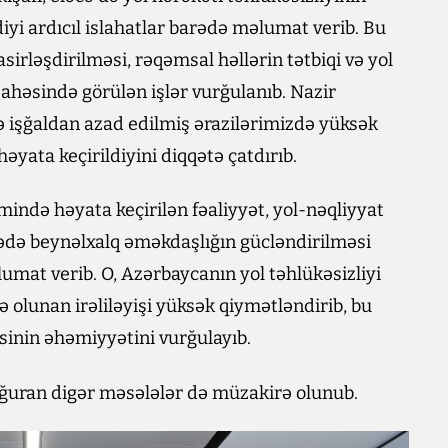
yi ardıcıl islahatlar barədə məlumat verib. Bu
irləşdirilməsi, rəqəmsal həllərin tətbiqi və yol
sahəsində görülən işlər vurğulanıb. Nazir
ə işğaldan azad edilmiş ərazilərimizdə yüksək
həyata keçirildiyini diqqətə çatdırıb.
mində həyata keçirilən fəaliyyət, yol-nəqliyyat
hədə beynəlxalq əməkdaşlığın gücləndirilməsi
umat verib. O, Azərbaycanın yol təhlükəsizliyi
ə olunan irəliləyişi yüksək qiymətləndirib, bu
inin əhəmiyyətini vurğulayıb.
ğuran digər məsələlər də müzakirə olunub.