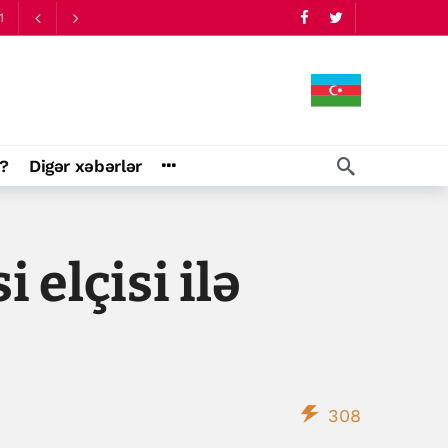
1
?
Digər xəbərlər
elçisi ilə
308