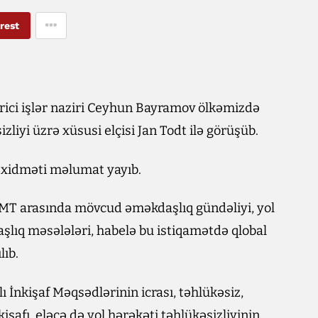
rest
rici işlər naziri Ceyhun Bayramov ölkəmizdə
zliyi üzrə xüsusi elçisi Jan Todt ilə görüşüb.
t xidməti məlumat yayıb.
ə BMT arasında mövcud əməkdaşlıq gündəliyi, yol
şlıq məsələləri, habelə bu istiqamətdə qlobal
lıb.
İnkişaf Məqsədlərinin icrası, təhlükəsiz,
işafı, eləcə də yol hərəkəti təhlükəsizliyinin