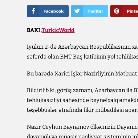
Facebook
Twitter
Pinte
BAKI,
TurkicWorld
İyulun 2-də Azərbaycan Respublikasının xa
səfərdə olan BMT Baş katibinin yol təhlükəsi
Bu barədə Xarici İşlər Nazirliyinin Mətbua
Bildirilib ki, görüş zamanı, Azərbaycan il
təhlükəsizliyi sahəsində beynəlxalq əməkda
təşəbbüslər ətrafında fikir mübadiləsi aparı
Nazir Ceyhun Bayramov ölkəmizin Dayanıqlı 
dayanıqlı və müasir nəqliyyat sisteminin ink