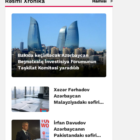
Rəsmi Xronika
Hamısı
Bakıda keçiriləcək Azərbaycan
Beynəlxalq İnvestisiya Forumunun
Təşkilat Komitəsi yaradılıb
Xəzər Fərhadov
Azərbaycan
Malayziyadakı səfiri
təyin edilib
İrfan Davudov
Azərbaycanın
Pakistandakı səfiri