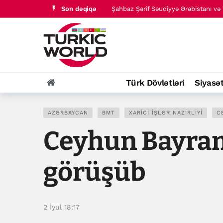
Son dəqiqə
Türk dünyası tarixində baş verənlər
Əli əl-Zaidi Səudiyyə kəşfiyyat rəhbə
Husilər Məribdə Səudiyyə Ərəbistanın
ABŞ İran hakimiyyətinin maliyyə şəbə
Şahbaz Şərif Səudiyyə Ərəbistanı və T
Türk Dövlətləri
Siyasə
Türk dünyası tarixində baş verənlər
AZƏRBAYCAN
BMT
XARICI İŞLƏR NAZIRLIYI
C
Ceyhun Bayramo
görüşüb
2 İyul 18:17