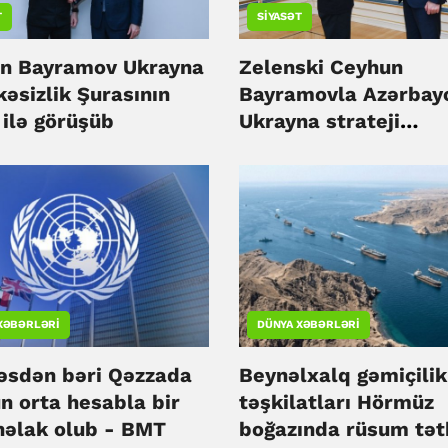
T
SIYASƏT
n Bayramov Ukrayna
Zelenski Ceyhun
əsizlik Şurasının
Bayramovla Azərbay
 ilə görüşüb
Ukrayna strateji
tərəfdaşlığını müzak
edib
XƏBƏRLƏRI
DÜNYA XƏBƏRLƏRI
əsdən bəri Qəzzada
Beynəlxalq gəmiçilik
n orta hesabla bir
təşkilatları Hörmüz
həlak olub - BMT
boğazında rüsum tət