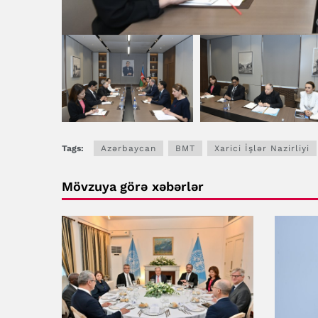
Tags:
Azərbaycan
BMT
Xarici İşlər Nazirliyi
Mövzuya görə xəbərlər