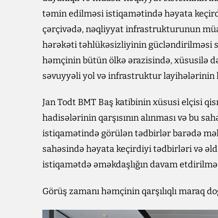
təmin edilməsi istiqamətində həyata keçirdi
çərçivədə, nəqliyyat infrastrukturunun müas
hərəkəti təhlükəsizliyinin gücləndirilməsi 
həmçinin bütün ölkə ərazisində, xüsusilə d
səvuyyəli yol və infrastruktur layihələrinin 
Jan Todt BMT Baş katibinin xüsusi elçisi qis
hadisələrinin qarşısının alınması və bu sa
istiqamətində görülən tədbirlər barədə məl
sahəsində həyata keçirdiyi tədbirləri və əld
istiqamətdə əməkdaşlığın davam etdirilməs
Görüş zamanı həmçinin qarşılıqlı maraq do