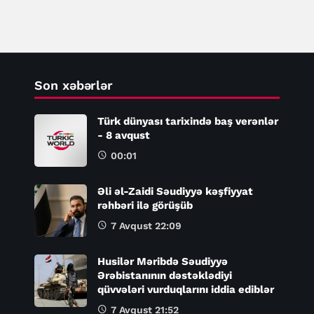
qarşı çıxıb
Son xəbərlər
Türk dünyası tarixində baş verənlər
- 8 avqust
00:01
Əli əl-Zaidi Səudiyyə kəşfiyyat
rəhbəri ilə görüşüb
7 Avqust 22:09
Husilər Məribdə Səudiyyə
Ərəbistanının dəstəklədiyi
qüvvələri vurduqlarını iddia ediblər
7 Avqust 21:52