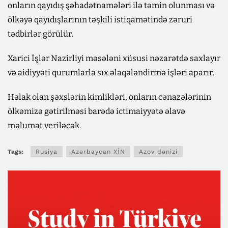
onların qayıdış şəhadətnamələri ilə təmin olunması və
ölkəyə qayıdışlarının təşkili istiqamətində zəruri
tədbirlər görülür.
Xarici İşlər Nazirliyi məsələni xüsusi nəzarətdə saxlayır
və aidiyyəti qurumlarla sıx əlaqələndirmə işləri aparır.
Həlak olan şəxslərin kimlikləri, onların cənazələrinin
ölkəmizə gətirilməsi barədə ictimaiyyətə əlavə
məlumat veriləcək.
Tags:
Rusiya
Azərbaycan XİN
Azov dənizi