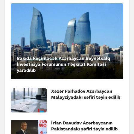
Bakıda keçiriləcək Azərbaycan Beynəlxalq
İnvestisiya Forumunun Təşkilat Komitəsi
yaradılıb
Xəzər Fərhadov Azərbaycan
Malayziyadakı səfiri təyin edilib
İrfan Davudov Azərbaycanın
Pakistandakı səfiri təyin edilib