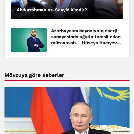
Abdurrahman əs-Seyyid kimdir?
Azərbaycanı beynəlxalq enerji
sənayesində uğurla təmsil edən
mütəxəssis – Hüseyn Hacıyev
kimdir?
Mövzuya görə xəbərlər