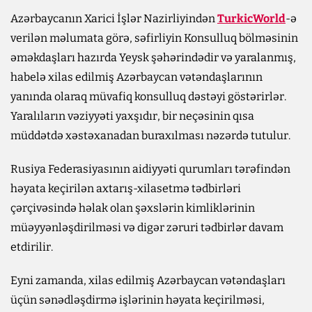
Azərbaycanın Xarici İşlər Nazirliyindən
TurkicWorld
-ə
verilən məlumata görə, səfirliyin Konsulluq bölməsinin
əməkdaşları hazırda Yeysk şəhərindədir və yaralanmış,
habelə xilas edilmiş Azərbaycan vətəndaşlarının
yanında olaraq müvafiq konsulluq dəstəyi göstərirlər.
Yaralıların vəziyyəti yaxşıdır, bir neçəsinin qısa
müddətdə xəstəxanadan buraxılması nəzərdə tutulur.
Rusiya Federasiyasının aidiyyəti qurumları tərəfindən
həyata keçirilən axtarış-xilasetmə tədbirləri
çərçivəsində həlak olan şəxslərin kimliklərinin
müəyyənləşdirilməsi və digər zəruri tədbirlər davam
etdirilir.
Eyni zamanda, xilas edilmiş Azərbaycan vətəndaşları
üçün sənədləşdirmə işlərinin həyata keçirilməsi,