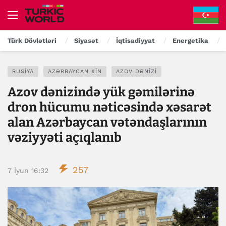
Türk Dövlətləri
Siyasət
İqtisadiyyat
Energetika
RUSIYA
AZƏRBAYCAN XİN
AZOV DƏNIZI
Azov dənizində yük gəmilərinə
dron hücumu nəticəsində xəsarət
alan Azərbaycan vətəndaşlarının
vəziyyəti açıqlanıb
257
7 İyun 16:32