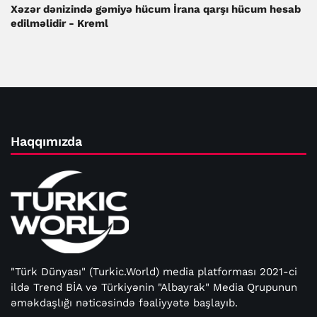
Xəzər dənizində gəmiyə hücum İrana qarşı hücum hesab
edilməlidir - Kreml
Haqqımızda
"Türk Dünyası" (Turkic.World) media platforması 2021-ci
ildə Trend BİA və Türkiyənin "Albayrak" Media Qrupunun
əməkdaşlığı nəticəsində fəaliyyətə başlayıb.