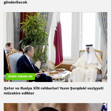
göndəriləcək
DIGƏR XƏBƏRLƏR
Qətər və Rusiya XİN rəhbərləri Yaxın Şərqdəki vəziyyəti
müzakirə ediblər