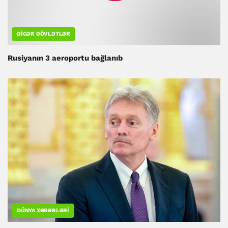
DIGƏR DÖVLƏTLƏR
Rusiyanın 3 aeroportu bağlanıb
DÜNYA XƏBƏRLƏRI