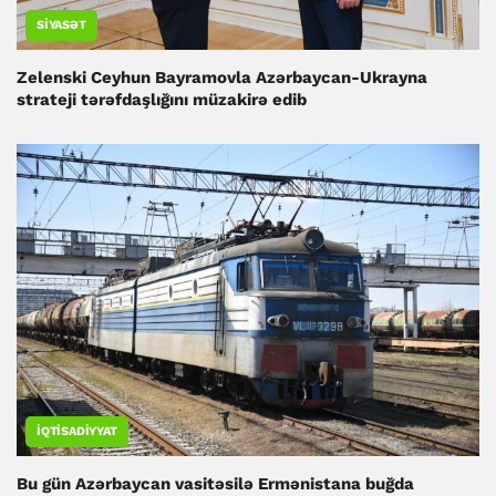
SIYASƏT
Zelenski Ceyhun Bayramovla Azərbaycan-Ukrayna
strateji tərəfdaşlığını müzakirə edib
İQTISADIYYAT
Bu gün Azərbaycan vasitəsilə Ermənistana buğda