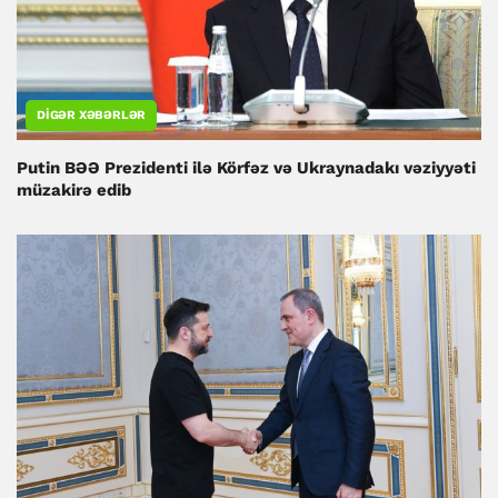
DIGƏR XƏBƏRLƏR
Putin BƏƏ Prezidenti ilə Körfəz və Ukraynadakı vəziyyəti
müzakirə edib