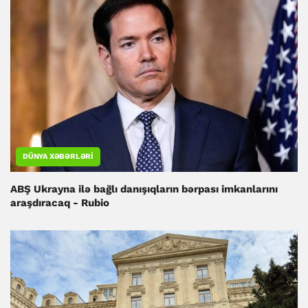
DÜNYA XƏBƏRLƏRI
ABŞ Ukrayna ilə bağlı danışıqların bərpası imkanlarını
araşdıracaq - Rubio