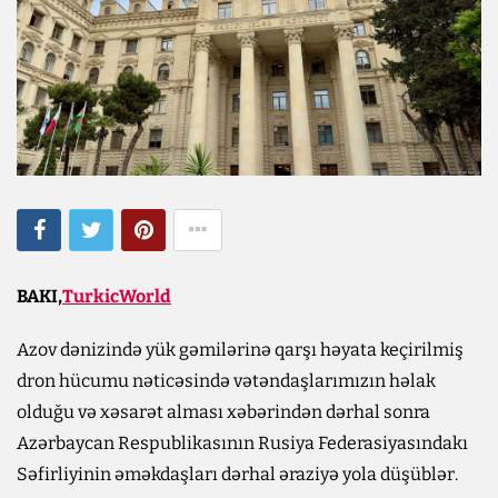
BAKI,
TurkicWorld
Azov dənizində yük gəmilərinə qarşı həyata keçirilmiş
dron hücumu nəticəsində vətəndaşlarımızın həlak
olduğu və xəsarət alması xəbərindən dərhal sonra
Azərbaycan Respublikasının Rusiya Federasiyasındakı
Səfirliyinin əməkdaşları dərhal əraziyə yola düşüblər.