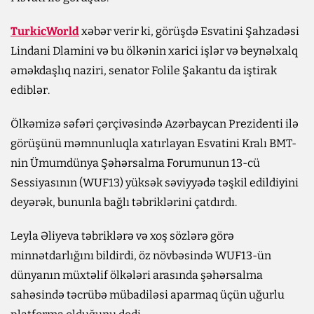
TurkicWorld
xəbər verir ki, görüşdə Esvatini Şahzadəsi
Lindani Dlamini və bu ölkənin xarici işlər və beynəlxalq
əməkdaşlıq naziri, senator Folile Şakantu da iştirak
ediblər.
Ölkəmizə səfəri çərçivəsində Azərbaycan Prezidenti ilə
görüşünü məmnunluqla xatırlayan Esvatini Kralı BMT-
nin Ümumdünya Şəhərsalma Forumunun 13-cü
Sessiyasının (WUF13) yüksək səviyyədə təşkil edildiyini
deyərək, bununla bağlı təbriklərini çatdırdı.
Leyla Əliyeva təbriklərə və xoş sözlərə görə
minnətdarlığını bildirdi, öz növbəsində WUF13-ün
dünyanın müxtəlif ölkələri arasında şəhərsalma
sahəsində təcrübə mübadiləsi aparmaq üçün uğurlu