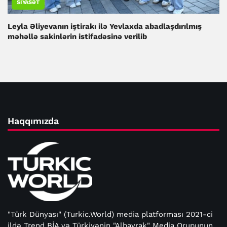
SIYASƏT
Leyla Əliyevanın iştirakı ilə Yevlaxda abadlaşdırılmış
məhəllə sakinlərin istifadəsinə verilib
Haqqımızda
"Türk Dünyası" (Turkic.World) media platforması 2021-ci
ildə Trend BİA və Türkiyənin "Albayrak" Media Qrupunun