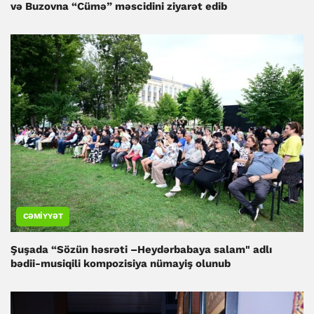
və Buzovna “Cümə” məscidini ziyarət edib
CƏMIYYƏT
Şuşada “Sözün həsrəti –Heydərbabaya salam" adlı
bədii-musiqili kompozisiya nümayiş olunub