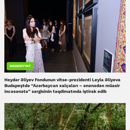
MƏDƏNIYYƏT
Heydər Əliyev Fondunun vitse-prezidenti Leyla Əliyeva
Budapeştdə “Azərbaycan xalçaları – ənənədən müasir
incəsənətə” sərgisinin təqdimatında iştirak edib