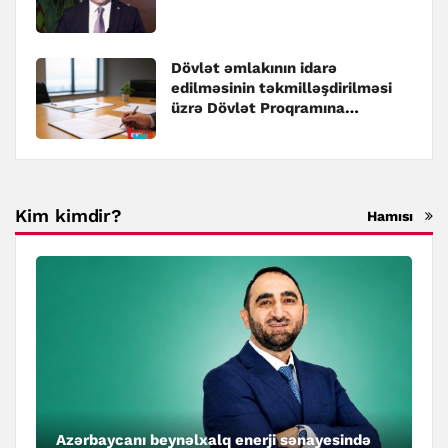
Dövlət əmlakının idarə
edilməsinin təkmilləşdirilməsi
üzrə Dövlət Proqramına
dəyişiklik edilib
Kim kimdir?
Hamısı
Azərbaycanı beynəlxalq enerji sənayesində