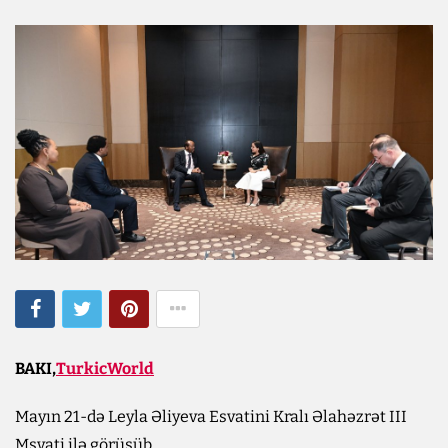
BAKI,
TurkicWorld
Mayın 21-də Leyla Əliyeva Esvatini Kralı Əlahəzrət III
Msvati ilə görüşüb.