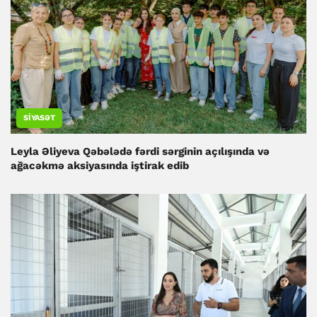
SIYASƏT
Leyla Əliyeva Qəbələdə fərdi sərginin açılışında və
ağacəkmə aksiyasında iştirak edib