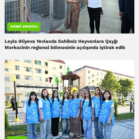
RƏSMI XRONIKA
Leyla Əliyeva Yevlaxda Sahibsiz Heyvanlara Qayğı
Mərkəzinin regional bölməsinin açılışında iştirak edib