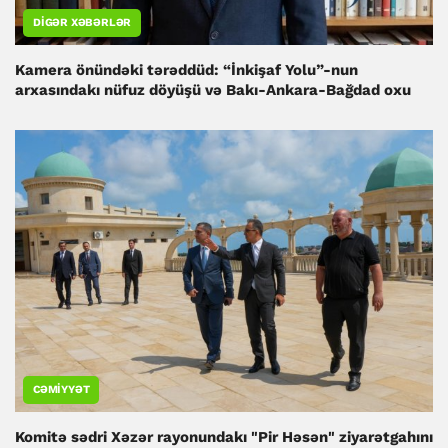
DIGƏR XƏBƏRLƏR
Kamera önündəki tərəddüd: “İnkişaf Yolu”-nun
arxasındakı nüfuz döyüşü və Bakı-Ankara-Bağdad oxu
CƏMIYYƏT
Komitə sədri Xəzər rayonundakı "Pir Həsən" ziyarətgahını