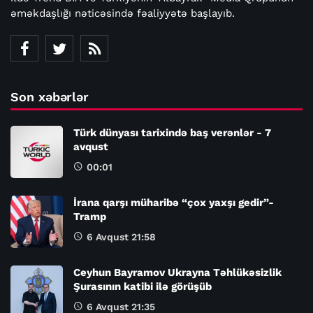
əməkdaşlığı nəticəsində fəaliyyətə başlayıb.
Son xəbərlər
Türk dünyası tarixində baş verənlər - 7
avqust
00:01
İrana qarşı müharibə “çox yaxşı gedir”-
Tramp
6 Avqust 21:58
Ceyhun Bayramov Ukrayna Təhlükəsizlik
Şurasının katibi ilə görüşüb
6 Avqust 21:35