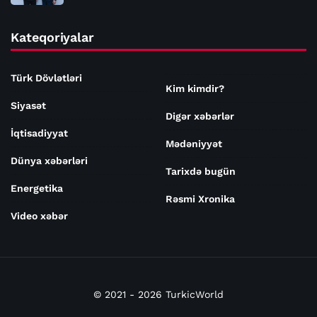
Kateqoriyalar
Türk Dövlətləri
Kim kimdir?
Siyasət
Digər xəbərlər
İqtisadiyyat
Mədəniyyət
Dünya xəbərləri
Tarixdə bugün
Energetika
Rəsmi Xronika
Video xəbər
© 2021 - 2026 TurkicWorld