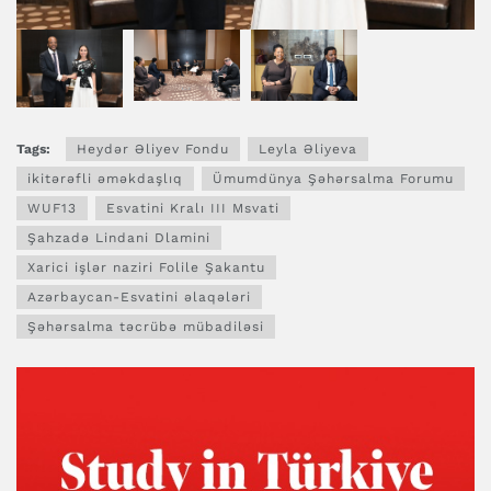
Tags:
Heydər Əliyev Fondu
Leyla Əliyeva
ikitərəfli əməkdaşlıq
Ümumdünya Şəhərsalma Forumu
WUF13
Esvatini Kralı III Msvati
Şahzadə Lindani Dlamini
Xarici işlər naziri Folile Şakantu
Azərbaycan-Esvatini əlaqələri
Şəhərsalma təcrübə mübadiləsi