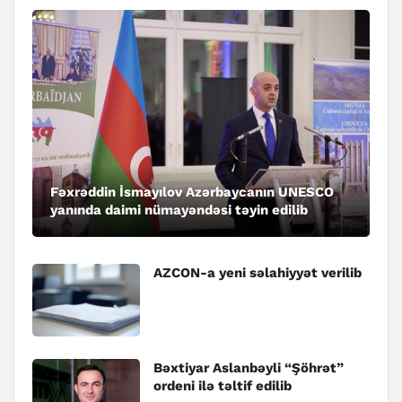
Fəxrəddin İsmayılov Azərbaycanın UNESCO
yanında daimi nümayəndəsi təyin edilib
AZCON-a yeni səlahiyyət verilib
Bəxtiyar Aslanbəyli “Şöhrət”
ordeni ilə təltif edilib