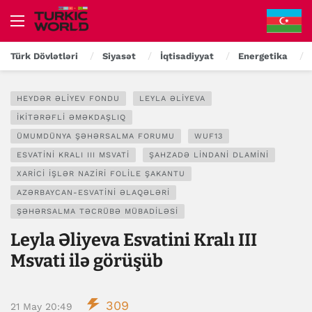
Türk Dövlətləri
Siyasət
İqtisadiyyat
Energetika
HEYDƏR ƏLIYEV FONDU
LEYLA ƏLIYEVA
IKITƏRƏFLI ƏMƏKDAŞLIQ
ÜMUMDÜNYA ŞƏHƏRSALMA FORUMU
WUF13
ESVATINI KRALI III MSVATI
ŞAHZADƏ LINDANI DLAMINI
XARICI IŞLƏR NAZIRI FOLILE ŞAKANTU
AZƏRBAYCAN-ESVATINI ƏLAQƏLƏRI
ŞƏHƏRSALMA TƏCRÜBƏ MÜBADILƏSI
Leyla Əliyeva Esvatini Kralı III
Msvati ilə görüşüb
309
21 May 20:49