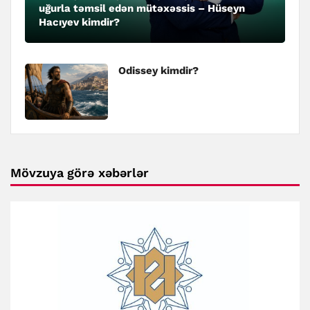
uğurla təmsil edən mütəxəssis – Hüseyn
Hacıyev kimdir?
Odissey kimdir?
Mövzuya görə xəbərlər