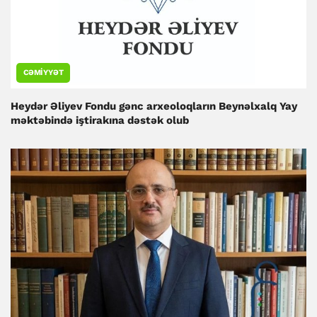
CƏMIYYƏT
Heydər Əliyev Fondu gənc arxeoloqların Beynəlxalq Yay
məktəbində iştirakına dəstək olub