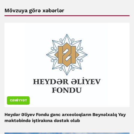
Mövzuya görə xəbərlər
CƏMIYYƏT
Heydər Əliyev Fondu gənc arxeoloqların Beynəlxalq Yay
məktəbində iştirakına dəstək olub