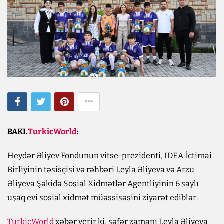
BAKI.
TurkicWorld
:
Heydər Əliyev Fondunun vitse-prezidenti, IDEA İctimai
Birliyinin təsisçisi və rəhbəri Leyla Əliyeva və Arzu
Əliyeva Şəkidə Sosial Xidmətlər Agentliyinin 6 saylı
uşaq evi sosial xidmət müəssisəsini ziyarət ediblər.
TurkicWorld
xəbər verir ki, səfər zamanı Leyla Əliyeva