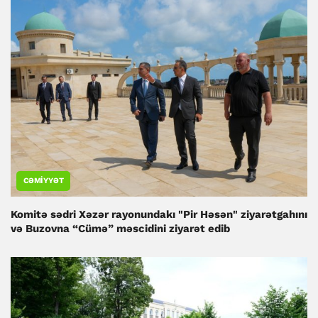
CƏMIYYƏT
Komitə sədri Xəzər rayonundakı "Pir Həsən" ziyarətgahını
və Buzovna “Cümə” məscidini ziyarət edib