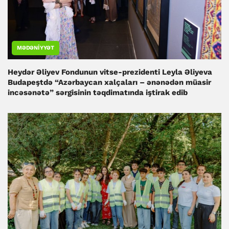
MƏDƏNIYYƏT
Heydər Əliyev Fondunun vitse-prezidenti Leyla Əliyeva
Budapeştdə “Azərbaycan xalçaları – ənənədən müasir
incəsənətə” sərgisinin təqdimatında iştirak edib