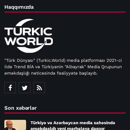
Haqqımızda
"Türk Dünyası" (Turkic.World) media platforması 2021-ci
ildə Trend BİA və Türkiyənin "Albayrak" Media Qrupunun
əməkdaşlığı nəticəsində fəaliyyətə başlayıb.
Son xəbərlər
Türkiyə və Azərbaycan media sahəsində
əməkdaşlığı yeni mərhələyə daşıyır