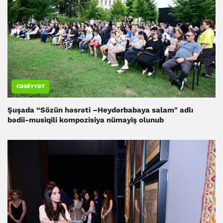
CƏMIYYƏT
Şuşada “Sözün həsrəti –Heydərbabaya salam" adlı
bədii-musiqili kompozisiya nümayiş olunub