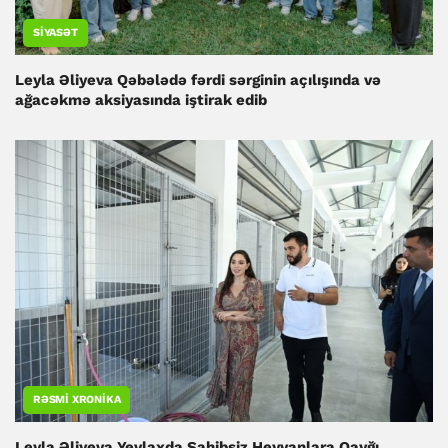
SIYASƏT
Leyla Əliyeva Qəbələdə fərdi sərginin açılışında və
ağacəkmə aksiyasında iştirak edib
RƏSMI XRONIKA
Leyla Əliyeva Yevlaxda Sahibsiz Heyvanlara Qayğı