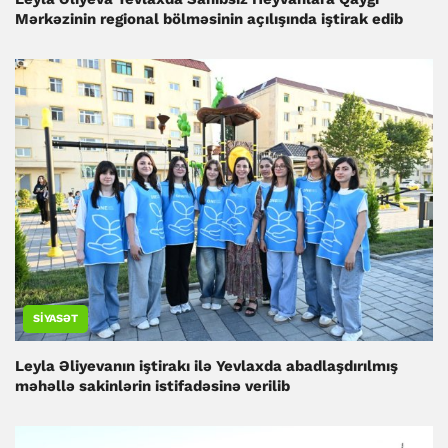
Mərkəzinin regional bölməsinin açılışında iştirak edib
SIYASƏT
Leyla Əliyevanın iştirakı ilə Yevlaxda abadlaşdırılmış
məhəllə sakinlərin istifadəsinə verilib