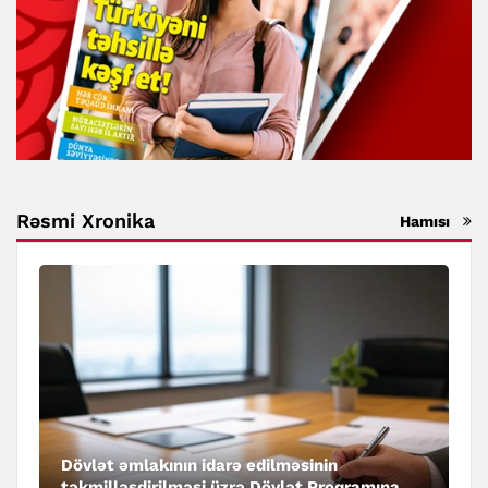
Rəsmi Xronika
Hamısı
Dövlət əmlakının idarə edilməsinin
təkmilləşdirilməsi üzrə Dövlət Proqramına