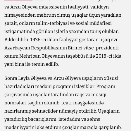
və Arzu Əliyeva müəssisənin fəaliyyəti, valideyn
himayəsindən məhrum olmuş uşaqlar üçün yaradılan
şərait, onların təlim-tərbiyəsi və sosial müdafiəsi
istiqamətində görülən işlərlə yaxından tanış olublar.
Bildirilib ki, 1936-cı ildən fəaliyyət göstərən uşaq evi
Azərbaycan Respublikasının Birinci vitse-prezidenti
xanım Mehriban Əliyevanın təşəbbüsü ilə 2018-ci ildə
yeni bina ilə təmin edilib.
Sonra Leyla Əliyeva və Arzu Əliyeva uşaqların xüsusi
hazırladıqları mədəni proqramı izləyiblər. Proqram
çərçivəsində uşaqlar tərəfindən rəqs və musiqi
nömrələri təqdim olunub, teatr məşğələsində
hazırlanmış səhnəciklər nümayiş etdirilib. Uşaqların
yaradıcılıq bacarıqlarını, istedadını və səhnə
mədəniyyətini əks etdirən çıxışlar maraqla qarşılanıb.