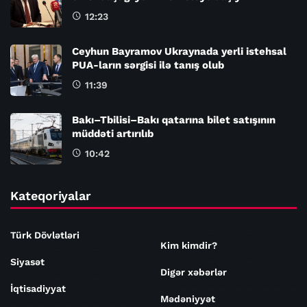
12:23
Ceyhun Bayramov Ukraynada yerli istehsal
PUA-ların sərgisi ilə tanış olub
11:39
Bakı–Tbilisi–Bakı qatarına bilet satışının
müddəti artırılıb
10:42
Kateqoriyalar
Türk Dövlətləri
Kim kimdir?
Siyasət
Digər xəbərlər
İqtisadiyyat
Mədəniyyət