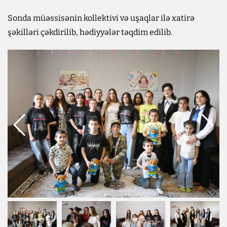
Sonda müəssisənin kollektivi və uşaqlar ilə xatirə
şəkilləri çəkdirilib, hədiyyələr təqdim edilib.