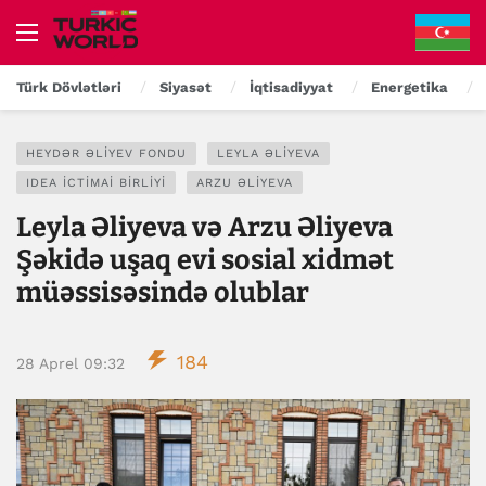
Türk Dövlətləri
Siyasət
İqtisadiyyat
Energetika
HEYDƏR ƏLIYEV FONDU
LEYLA ƏLIYEVA
IDEA İCTIMAI BIRLIYI
ARZU ƏLIYEVA
Leyla Əliyeva və Arzu Əliyeva
Şəkidə uşaq evi sosial xidmət
müəssisəsində olublar
184
28 Aprel 09:32