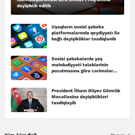
dəyişiklik edilib
Uşaqların sosial şəbəkə
platformalarında qeydiyyatı ilə
bağlı dəyişikliklər təsdiqlənib
Sosial şəbəkələrdə yaş
məhdudiyyəti tələblərinin
pozulmasına görə cərimələr
müəyyənləşib
Prezident İlham Əliyev Gömrük
Məcəlləsinə dəyişiklikləri
təsdiqləyib