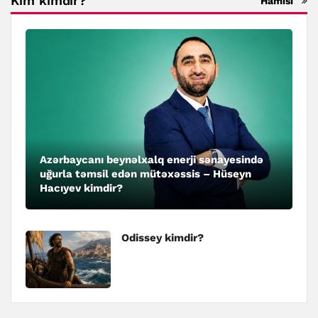
Kim kimdir?
Hamısı
Azərbaycanı beynəlxalq enerji sənayesində
uğurla təmsil edən mütəxəssis – Hüseyn
Hacıyev kimdir?
Odissey kimdir?