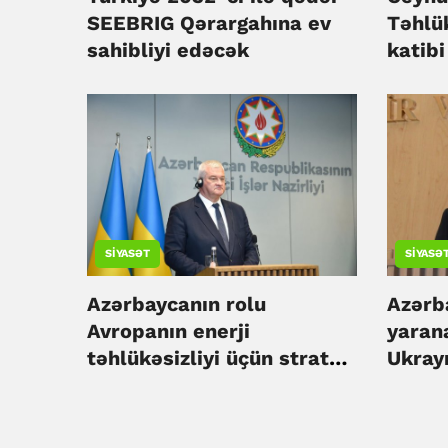
SEEBRIG Qərargahına ev
Təhlük
sahibliyi edəcək
katibi
SIYASƏT
SIYASƏ
Azərbaycanın rolu
Azərb
Avropanın enerji
yaran
təhlükəsizliyi üçün strateji
Ukray
əhəmiyyət daşıyır - Sibiha
etməy
Bayr