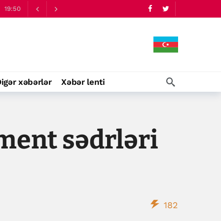
igər xəbərlər
Xəbər lenti
ment sədrləri
182