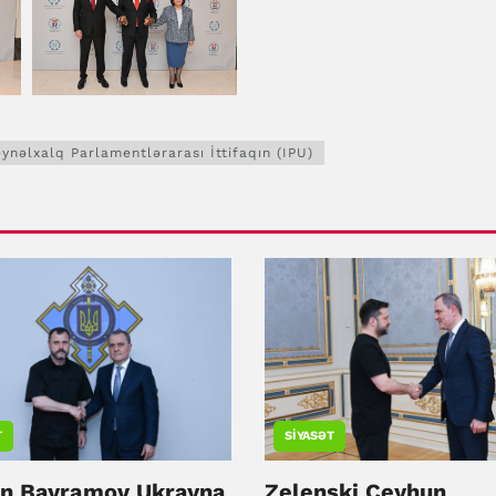
ynəlxalq Parlamentlərarası İttifaqın (IPU)
T
SIYASƏT
n Bayramov Ukrayna
Zelenski Ceyhun