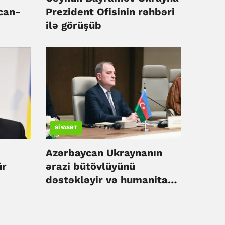
can-
Prezident Ofisinin rəhbəri
ilə görüşüb
irə
SIYASƏT
Azərbaycan Ukraynanın
ür
ərazi bütövlüyünü
dəstəkləyir və humanitar
yardım davam edəcək –
Ceyhun Bayramov