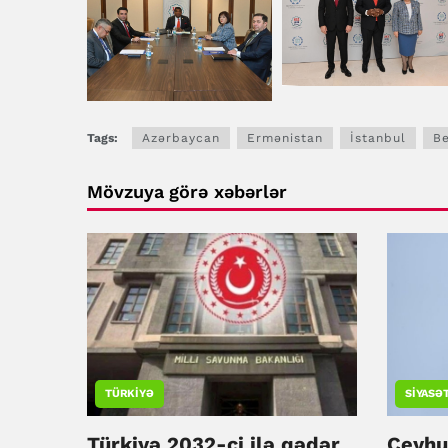
Tags:
Azərbaycan
Ermənistan
İstanbul
Be
Mövzuya görə xəbərlər
TÜRKIYƏ
SIYASƏ
Türkiyə 2032-ci ilə qədər
Ceyhu