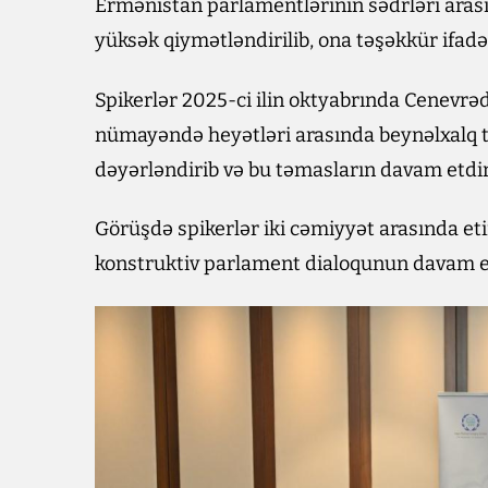
Ermənistan parlamentlərinin sədrləri aras
yüksək qiymətləndirilib, ona təşəkkür ifadə 
Spikerlər 2025-ci ilin oktyabrında Cenevr
nümayəndə heyətləri arasında beynəlxalq t
dəyərləndirib və bu təmasların davam etdiri
Görüşdə spikerlər iki cəmiyyət arasında 
konstruktiv parlament dialoqunun davam et