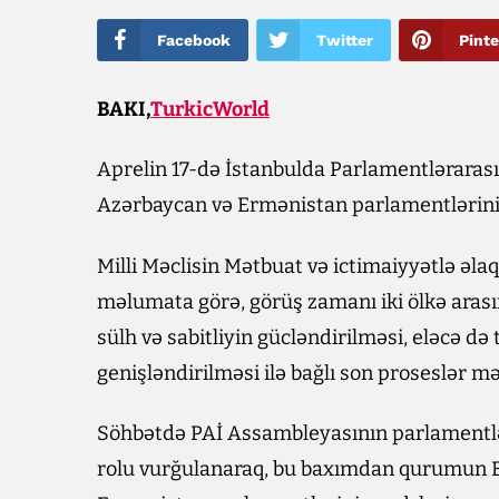
Facebook
Twitter
Pinte
BAKI,
TurkicWorld
Aprelin 17-də İstanbulda Parlamentlərarası 
Azərbaycan və Ermənistan parlamentlərinin s
Milli Məclisin Mətbuat və ictimaiyyətlə əl
məlumata görə, görüş zamanı iki ölkə aras
sülh və sabitliyin gücləndirilməsi, eləcə də
genişləndirilməsi ilə bağlı son proseslər m
Söhbətdə PAİ Assambleyasının parlamentl
rolu vurğulanaraq, bu baxımdan qurumun B