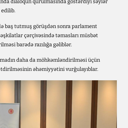
ında dialoqun qurulmasında göstərdiyi səylər
edilib.
ədə baş tutmuş görüşdən sonra parlament
əşkilatlar çərçivəsində təmasları müsbət
lməsi barədə razılığa gəliblər.
etimadın daha da möhkəmləndirilməsi üçün
dirilməsinin əhəmiyyətini vurğulayıblar.