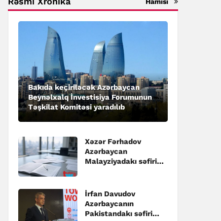
Rəsmi Xronika
Hamısı
Bakıda keçiriləcək Azərbaycan
Beynəlxalq İnvestisiya Forumunun
Təşkilat Komitəsi yaradılıb
Xəzər Fərhadov
Azərbaycan
Malayziyadakı səfiri
təyin edilib
İrfan Davudov
Azərbaycanın
Pakistandakı səfiri