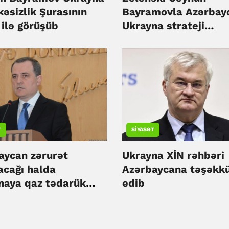
əsizlik Şurasının
Bayramovla Azərbay
 ilə görüşüb
Ukrayna strateji
tərəfdaşlığını müzak
edib
T
SIYASƏT
aycan zərurət
Ukrayna XİN rəhbəri
acağı halda
Azərbaycana təşəkk
naya qaz tədarük
edib
ə hazırdır - Ceyhun
amov