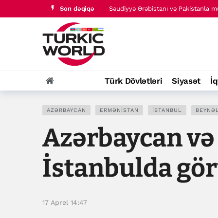
Son dəqiqə
Levi Strauss kibertəhlükəsizlik insid
Regional təhlükəsizlik xarici müdax
Türk Dövlətləri
Siyasət
İq
AZƏRBAYCAN
ERMƏNISTAN
İSTANBUL
BEYNƏL
Azərbaycan və
İstanbulda gö
17 Aprel 14:47