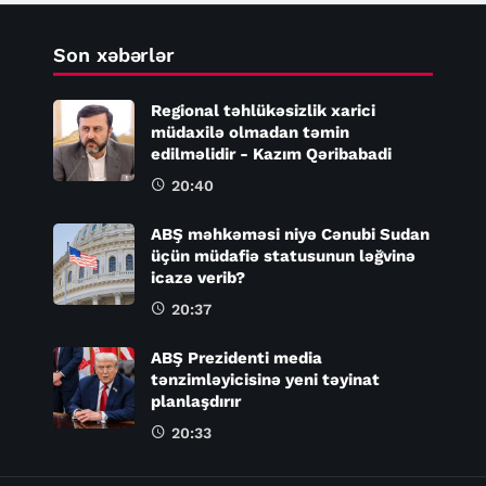
Son xəbərlər
Regional təhlükəsizlik xarici
müdaxilə olmadan təmin
edilməlidir - Kazım Qəribabadi
20:40
ABŞ məhkəməsi niyə Cənubi Sudan
üçün müdafiə statusunun ləğvinə
icazə verib?
20:37
ABŞ Prezidenti media
tənzimləyicisinə yeni təyinat
planlaşdırır
20:33