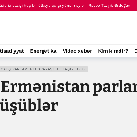
entini açıqlayıb
19:37
ilə olmadan təmin edilməlidir - Kazım Qəribabadi
20:40
tisadiyyat
Energetika
Video xəbər
Kim kimdir?
D
XALQ PARLAMENTLƏRARASI İTTIFAQIN (IPU)
 Ermənistan parla
rüşüblər