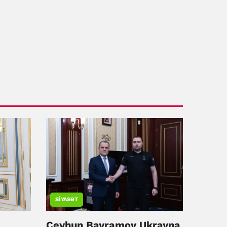
SIYASƏT
Ceyhun Bayramov Ukrayna