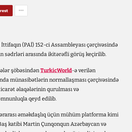
rest
İttifaqın (PAİ) 152-ci Assambleyası çərçivəsində
ədrləri arasında ikitərəfli görüş keçirilib.
aqələr şöbəsindən
TurkicWorld
-ə verilən
ında münasibətlərin normallaşması çərçivəsində
 ticarət əlaqələrinin qurulması və
əmnunluqla qeyd edilib.
ərarası əməkdaşlıq üçün mühüm platforma kimi
aş katibi Martin Çunqonqun Azərbaycan və