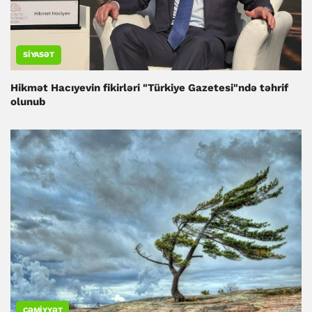
SIYASƏT
Hikmət Hacıyevin fikirləri "Türkiye Gazetesi"ndə təhrif
olunub
CƏMIYYƏT