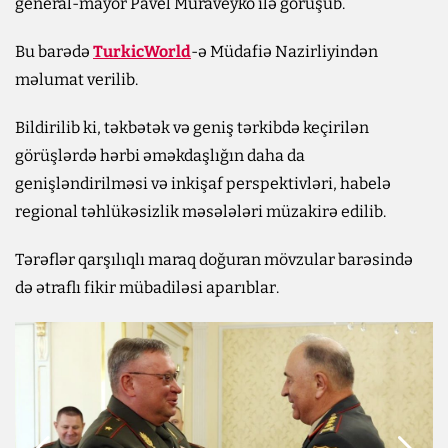
general-mayor Pavel Muraveyko ilə görüşüb.
Bu barədə
TurkicWorld
-ə Müdafiə Nazirliyindən
məlumat verilib.
Bildirilib ki, təkbətək və geniş tərkibdə keçirilən
görüşlərdə hərbi əməkdaşlığın daha da
genişləndirilməsi və inkişaf perspektivləri, habelə
regional təhlükəsizlik məsələləri müzakirə edilib.
Tərəflər qarşılıqlı maraq doğuran mövzular barəsində
də ətraflı fikir mübadiləsi aparıblar.