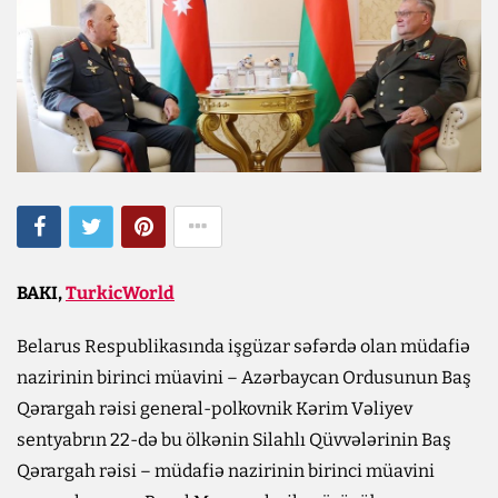
BAKI,
TurkicWorld
Belarus Respublikasında işgüzar səfərdə olan müdafiə
nazirinin birinci müavini – Azərbaycan Ordusunun Baş
Qərargah rəisi general-polkovnik Kərim Vəliyev
sentyabrın 22-də bu ölkənin Silahlı Qüvvələrinin Baş
Qərargah rəisi – müdafiə nazirinin birinci müavini