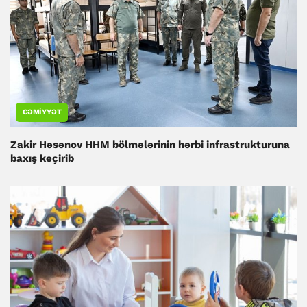
CƏMIYYƏT
Zakir Həsənov HHM bölmələrinin hərbi infrastrukturuna
baxış keçirib