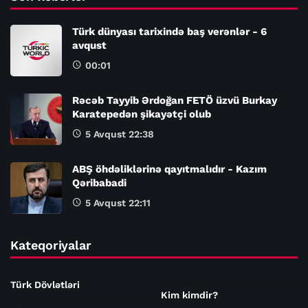
Türk dünyası tarixində baş verənlər - 6
avqust
00:01
Rəcəb Tayyib Ərdoğan FETÖ üzvü Burkay
Karatepedən şikayətçi olub
5 Avqust 22:38
ABŞ öhdəliklərinə qayıtmalıdır - Kazım
Qəribabadi
5 Avqust 22:11
Kateqoriyalar
Türk Dövlətləri
Kim kimdir?