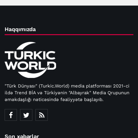
Haqqımızda
"Türk Dünyası" (Turkic.World) media platforması 2021-ci
ildə Trend BİA və Türkiyənin "Albayrak" Media Qrupunun
əməkdaşlığı nəticəsində fəaliyyətə başlayıb.
Son xəbərlər