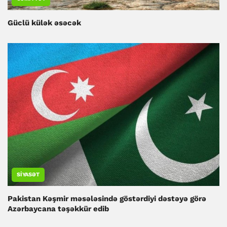
Güclü külək əsəcək
SIYASƏT
Pakistan Kəşmir məsələsində göstərdiyi dəstəyə görə
Azərbaycana təşəkkür edib