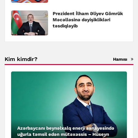
Prezident İlham Əliyev Gömrük
Məcəlləsinə dəyişiklikləri
təsdiqləyib
Kim kimdir?
Hamısı
Azərbaycanı beynəlxalq enerji sənayesində
uğurla təmsil edən mütəxəssis – Hüseyn