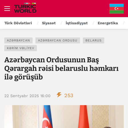
Türk Dövlətləri
Siyasət
İqtisadiyyat
Energetika
AZƏRBAYCAN
AZƏRBAYCAN ORDUSU
BELARUS
KƏRIM VƏLIYEV
Azərbaycan Ordusunun Baş
Qərargah rəisi belaruslu həmkarı
ilə görüşüb
253
22 Sentyabr 2025 16:00