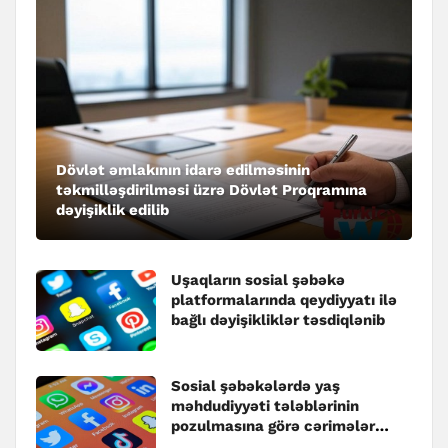
Dövlət əmlakının idarə edilməsinin
təkmilləşdirilməsi üzrə Dövlət Proqramına
dəyişiklik edilib
Uşaqların sosial şəbəkə
platformalarında qeydiyyatı ilə
bağlı dəyişikliklər təsdiqlənib
Sosial şəbəkələrdə yaş
məhdudiyyəti tələblərinin
pozulmasına görə cərimələr
müəyyənləşib