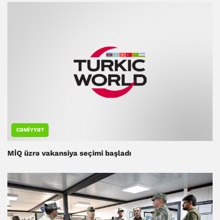
CƏMIYYƏT
MİQ üzrə vakansiya seçimi başladı