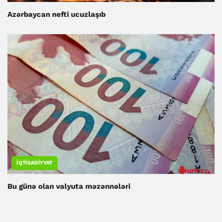
Azərbaycan nefti ucuzlaşıb
İQTISADIYYAT
Bu günə olan valyuta məzənnələri