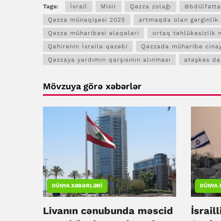
Tags:
İsrail
Misir
Qəzza zolağı
Əbdülfətta
Qəzza münaqişəsi 2025
artmaqda olan gərginlik
Qəzza müharibəsi əlaqələri
ortaq təhlükəsizlik 
Qahirənin İsrailə qəzəbi
Qəzzada müharibə cinay
Qəzzaya yardımın qarşısının alınması
atəşkəs da
Mövzuya görə xəbərlər
DÜNYA XƏBƏRLƏRI
DÜNYA 
Livanın cənubunda məscid
İsrail