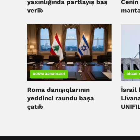
yaxınlığında partlayış baş
Cenin 
verib
məntə
edibl
DÜNYA XƏBƏRLƏRI
DIGƏR 
Roma danışıqlarının
İsrail
yeddinci raundu başa
Livan
çatıb
UNIFI