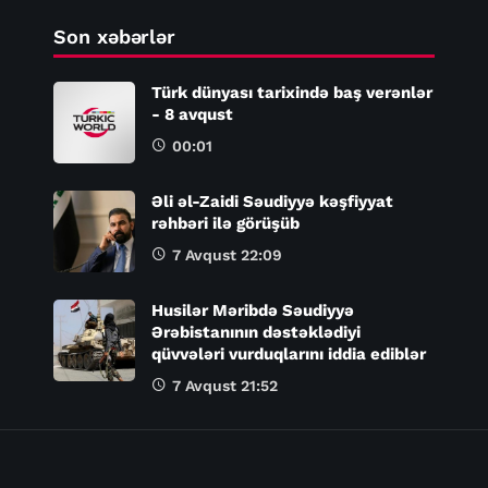
Son xəbərlər
Türk dünyası tarixində baş verənlər
- 8 avqust
00:01
Əli əl-Zaidi Səudiyyə kəşfiyyat
rəhbəri ilə görüşüb
7 Avqust 22:09
Husilər Məribdə Səudiyyə
Ərəbistanının dəstəklədiyi
qüvvələri vurduqlarını iddia ediblər
7 Avqust 21:52