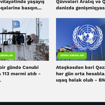
vilayətində yaşayış
Qüvvələri Aralıq və Q
qələrinə basqın
dənizdə genişmiqyas
ər
təlim keçirib
XƏBƏRLƏR
DÜNYA XƏBƏRLƏRI
 bir gündə Cənubi
Atəşkəsdən bəri Qəz
a 113 mərmi atıb -
hər gün orta hesabla
L
uşaq həlak olub - B