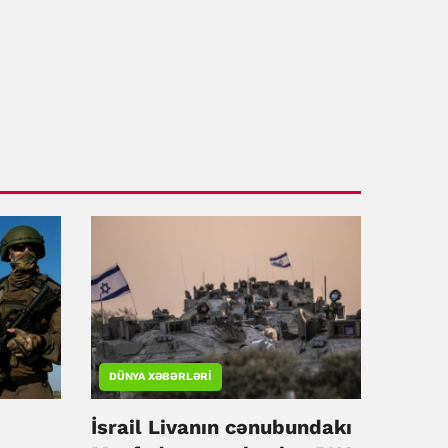
DÜNYA XƏBƏRLƏRI
İsrail Livanın cənubundakı