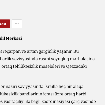
rest
hlil Mərkəzi
zərəçarpan və artan gərginlik yaşanır. Bu
əhbərlik səviyyəsində rəsmi soyuqluq mərhələsinə
ız ortaq təhlükəsizlik məsələləri və Qəzzadakı
ər naziri səviyyəsində İsraillə heç bir əlaqə
ükəsizlik bəndlərinin icrası üzrə ortaq hərbi
 vasitəçiliyi ilə bağlı koordinasiyası çərçivəsində