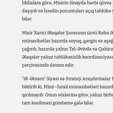
İddialara görə, Misirin Sinayda hərbi qüvvə
daşıyıb və İsrailin pozuntuları açıq təhlük
bilər.
Misir Xarici Əlaqələr Şurasının üzvü Rəha Ə
münasibətlər hazırda soyuq, gərgin və aşağı 
çağırıb, hazırda yalnız Tel-Əvivdə və Qahirə
Əlaqələr yalnız təhlükəsizlik koordinasiyası
çərçivəsində davam edir.
“Əl-Əhram” Siyasi və Strateji Araşdırmala
bildirib ki, Misir–İsrail münasibətləri ha
qırılmayıb. Onun sözlərinə görə, yalnız bi
tam kəsilməsi gündəmə gələ bilər.