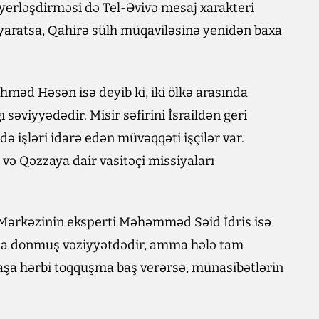
 yerləşdirməsi də Tel-Əvivə mesaj xarakteri
ə yaratsa, Qahirə sülh müqaviləsinə yenidən baxa
hməd Həsən isə deyib ki, iki ölkə arasında
səviyyədədir. Misir səfirini İsraildən geri
də işləri idarə edən müvəqqəti işçilər var.
 və Qəzzaya dair vasitəçi missiyaları
r Mərkəzinin eksperti Məhəmməd Səid İdris isə
zırda donmuş vəziyyətdədir, amma hələ tam
rbaşa hərbi toqquşma baş verərsə, münasibətlərin