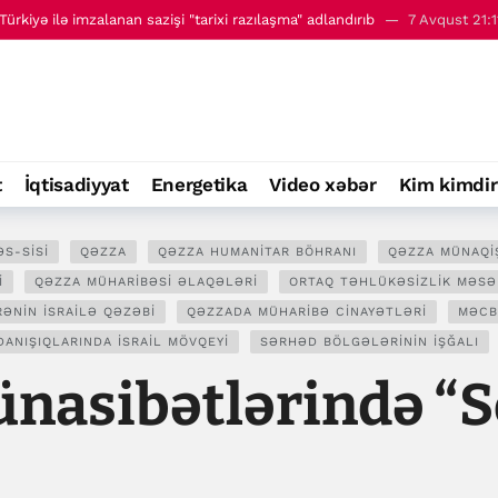
ürkiyə ilə imzalanan sazişi "tarixi razılaşma" adlandırıb
7 Avqust 21:1
 - 8 avqust
00:01
t
İqtisadiyyat
Energetika
Video xəbər
Kim kimdir
S-SISI
QƏZZA
QƏZZA HUMANITAR BÖHRANI
QƏZZA MÜNAQIŞ
I
QƏZZA MÜHARIBƏSI ƏLAQƏLƏRI
ORTAQ TƏHLÜKƏSIZLIK MƏSƏ
RƏNIN İSRAILƏ QƏZƏBI
QƏZZADA MÜHARIBƏ CINAYƏTLƏRI
MƏCB
DANIŞIQLARINDA İSRAIL MÖVQEYI
SƏRHƏD BÖLGƏLƏRININ IŞĞALI
ünasibətlərində “