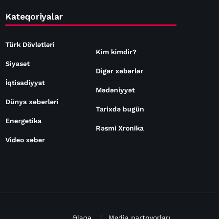
Kateqoriyalar
Türk Dövlətləri
Kim kimdir?
Siyasət
Digər xəbərlər
İqtisadiyyat
Mədəniyyət
Dünya xəbərləri
Tarixdə bugün
Energetika
Rəsmi Xronika
Video xəbər
Əlaqə
Media partnyorları