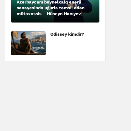
Azərbaycanı beynəlxalq enerji
sənayesində uğurla təmsil edən
mütəxəssis – Hüseyn Hacıyev
kimdir?
Odissey kimdir?