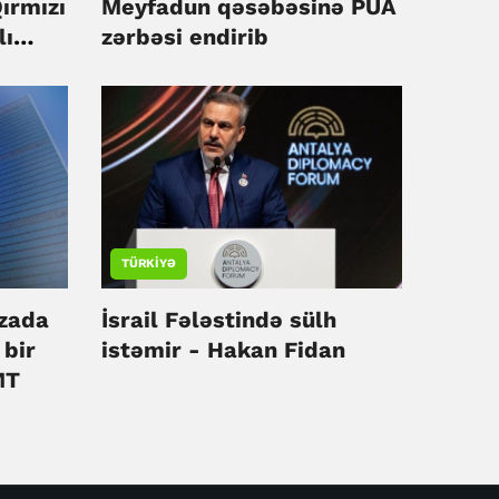
ırmızı
Meyfadun qəsəbəsinə PUA
lı
zərbəsi endirib
TÜRKIYƏ
zada
İsrail Fələstində sülh
 bir
istəmir - Hakan Fidan
MT