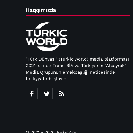
Haqqımızda
"Türk Dünyası" (Turkic.World) media platforması
2021-ci ildə Trend BİA və Türkiyənin "Albayrak"
Media Qrupunun əməkdaşlığı nəticəsində
fəaliyyətə başlayıb.
© 2021 - 2026 TurkicWorld