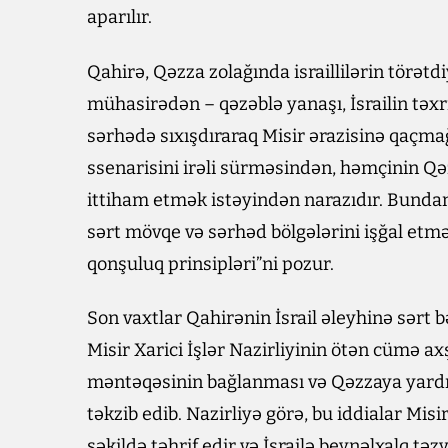
aparılır.
Qahirə, Qəzza zolağında israillilərin törət
mühasirədən – qəzəblə yanaşı, İsrailin təxr
sərhədə sıxışdıraraq Misir ərazisinə qaç
ssenarisini irəli sürməsindən, həmçinin Qə
ittiham etmək istəyindən narazıdır. Bundan 
sərt mövqe və sərhəd bölgələrini işğal etməs
qonşuluq prinsipləri”ni pozur.
Son vaxtlar Qahirənin İsrail əleyhinə sərt
Misir Xarici İşlər Nazirliyinin ötən cümə ax
məntəqəsinin bağlanması və Qəzzaya yardıml
təkzib edib. Nazirliyə görə, bu iddialar Mi
şəkildə təhrif edir və İsrailə beynəlxalq təz