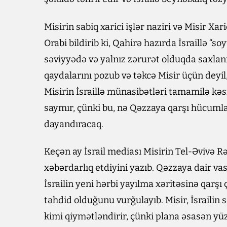
Misirin sabiq xarici işlər naziri və Misir X
Orabi bildirib ki, Qahirə hazırda İsraillə “s
səviyyədə və yalnız zərurət olduqda saxlanıl
qaydalarını pozub və təkcə Misir üçün deyil
Misirin İsraillə münasibətləri tamamilə kəs
saymır, çünki bu, nə Qəzzaya qarşı hücumlar
dayandıracaq.
Keçən ay İsrail mediası Misirin Tel-Əvivə 
xəbərdarlıq etdiyini yazıb. Qəzzaya dair vasi
İsrailin yeni hərbi yayılma xəritəsinə qarşı 
təhdid olduğunu vurğulayıb. Misir, İsrailin 
kimi qiymətləndirir, çünki plana əsasən yüz