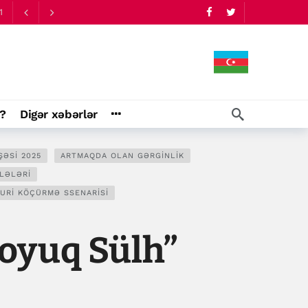
1
?
Digər xəbərlər
ƏSI 2025
ARTMAQDA OLAN GƏRGINLIK
LƏLƏRI
URI KÖÇÜRMƏ SSENARISI
Soyuq Sülh”