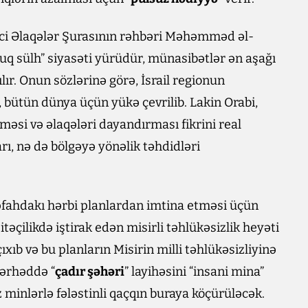
arici Əlaqələr Şurasının rəhbəri Məhəmməd əl-
oyuq sülh” siyasəti yürüdür, münasibətlər ən aşağı
ır. Onun sözlərinə görə, İsrail regionun
, bütün dünya üçün yükə çevrilib. Lakin Orabi,
məsi və əlaqələri dayandırması fikrini real
ı, nə də bölgəyə yönəlik təhdidləri
Rəfahdakı hərbi planlardan imtina etməsi üçün
təçilikdə iştirak edən misirli təhlükəsizlik heyəti
çıxıb və bu planların Misirin milli təhlükəsizliyinə
sərhəddə “
çadır şəhəri
” layihəsini “insani mina”
 minlərlə fələstinli qaçqın buraya köçürüləcək.