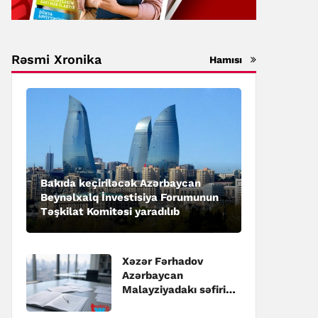
Rəsmi Xronika
Hamısı
Bakıda keçiriləcək Azərbaycan
Beynəlxalq İnvestisiya Forumunun
Təşkilat Komitəsi yaradılıb
Xəzər Fərhadov
Azərbaycan
Malayziyadakı səfiri
təyin edilib