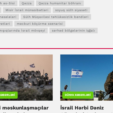
h əs-Sisi
Qəzza
Qəzza humanitar böhranı
Misir İsrail münasibətləri
soyuq sülh siyasəti
məsələləri
Sülh Müqaviləsi təhlükəsizlik bəndləri
ətləri
məcburi köçürmə ssenarisi
nışıqlarında İsrail mövqeyi
sərhəd bölgələrinin işğalı
XƏBƏRLƏRI
DÜNYA XƏBƏRLƏRI
li məskunlaşmaçılar
İsrail Hərbi Dəniz