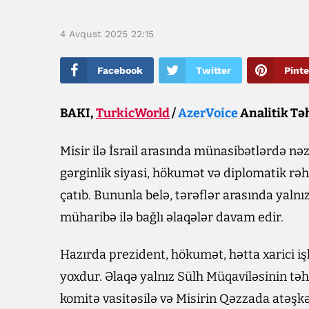
4 Avqust 2025 22:15
Facebook
Twitter
Pinte
BAKI,
TurkicWorld
/
AzerVoice
Analitik Tə
Misir ilə İsrail arasında münasibətlərdə nə
gərginlik siyasi, hökumət və diplomatik r
çatıb. Bununla belə, tərəflər arasında yaln
müharibə ilə bağlı əlaqələr davam edir.
Hazırda prezident, hökumət, hətta xarici işl
yoxdur. Əlaqə yalnız Sülh Müqaviləsinin təhl
komitə vasitəsilə və Misirin Qəzzada atəşkəs