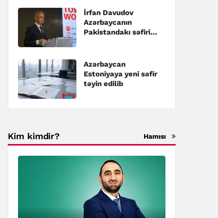
İrfan Davudov
Azərbaycanın
Pakistandakı səfiri
təyin edilib
Azərbaycan
Estoniyaya yeni səfir
təyin edilib
Kim kimdir?
Hamısı