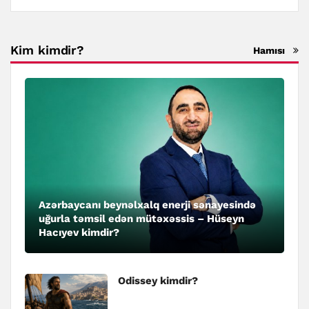
Kim kimdir?
Hamısı
Azərbaycanı beynəlxalq enerji sənayesində
uğurla təmsil edən mütəxəssis – Hüseyn
Hacıyev kimdir?
Odissey kimdir?