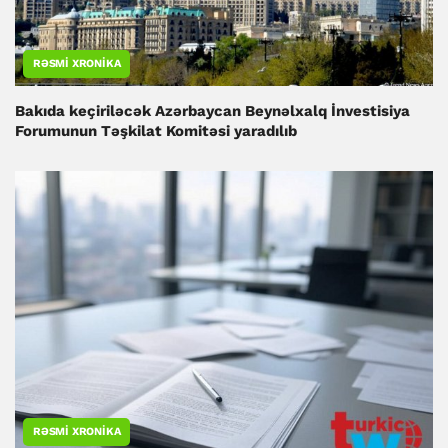
RƏSMI XRONIKA
Bakıda keçiriləcək Azərbaycan Beynəlxalq İnvestisiya
Forumunun Təşkilat Komitəsi yaradılıb
RƏSMI XRONIKA