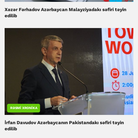
Xəzər Fərhadov Azərbaycan Malayziyadakı səfiri təyin
edilib
RƏSMI XRONIKA
İrfan Davudov Azərbaycanın Pakistandakı səfiri təyin
edilib