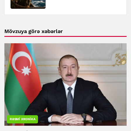
Mövzuya görə xəbərlər
RƏSMI XRONIKA