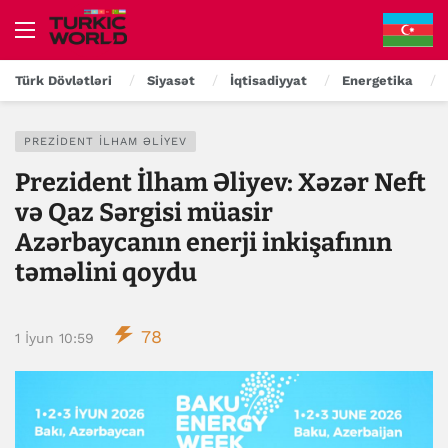
Türk Dövlətləri
Siyasət
İqtisadiyyat
Energetika
PREZIDENT İLHAM ƏLIYEV
Prezident İlham Əliyev: Xəzər Neft
və Qaz Sərgisi müasir
Azərbaycanın enerji inkişafının
təməlini qoydu
78
1 İyun 10:59