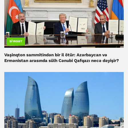
SIYASƏT
Vaşinqton sammitindən bir il ötür: Azərbaycan və
Ermənistan arasında sülh Cənubi Qafqazı necə dəyişir?