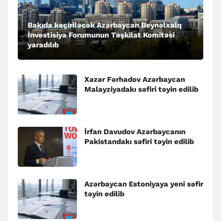
Bakıda keçiriləcək Azərbaycan Beynəlxalq
İnvestisiya Forumunun Təşkilat Komitəsi
yaradılıb
Xəzər Fərhadov Azərbaycan
Malayziyadakı səfiri təyin edilib
İrfan Davudov Azərbaycanın
Pakistandakı səfiri təyin edilib
Azərbaycan Estoniyaya yeni səfir
təyin edilib