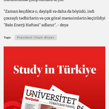
"Zaman keçdikcə o, dəyişdi və daha da böyüdü, indi
çoxsaylı tədbirlərin və çox gözəl mərasimlərin keçirildiyi
"Bakı Enerji Həftəsi" adlanır", - deyə
Tags:
Prezident İlham Əliyev