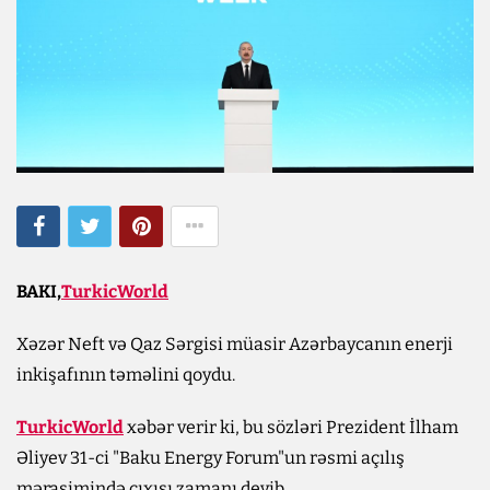
BAKI,
TurkicWorld
Xəzər Neft və Qaz Sərgisi müasir Azərbaycanın enerji
inkişafının təməlini qoydu.
TurkicWorld
xəbər verir ki, bu sözləri Prezident İlham
Əliyev 31-ci "Baku Energy Forum"un rəsmi açılış
mərasimində çıxışı zamanı deyib.