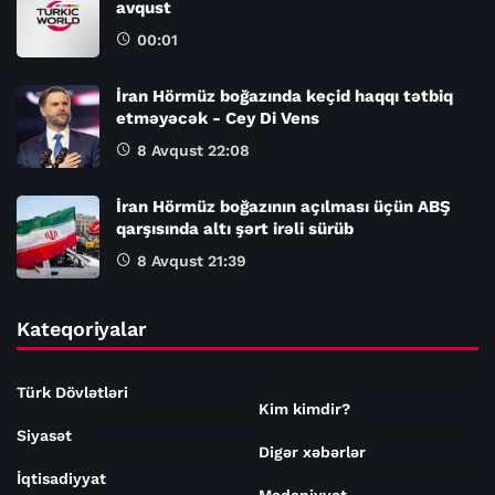
avqust
00:01
İran Hörmüz boğazında keçid haqqı tətbiq
etməyəcək - Cey Di Vens
8 Avqust 22:08
İran Hörmüz boğazının açılması üçün ABŞ
qarşısında altı şərt irəli sürüb
8 Avqust 21:39
Kateqoriyalar
Türk Dövlətləri
Kim kimdir?
Siyasət
Digər xəbərlər
İqtisadiyyat
Mədəniyyət