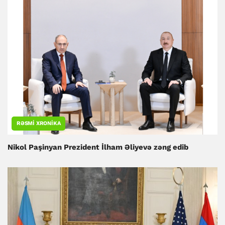
RƏSMI XRONIKA
Nikol Paşinyan Prezident İlham Əliyevə zəng edib