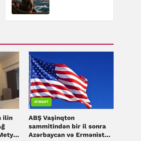
SIYASƏT
 ilin
ABŞ Vaşinqton
Ağ
sammitindən bir il sonra
 Metyu
Azərbaycan və Ermənistan