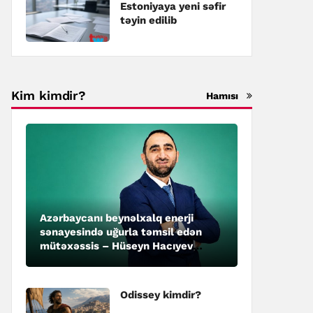
Estoniyaya yeni səfir
təyin edilib
Kim kimdir?
Hamısı
Azərbaycanı beynəlxalq enerji
sənayesində uğurla təmsil edən
mütəxəssis – Hüseyn Hacıyev
kimdir?
Odissey kimdir?