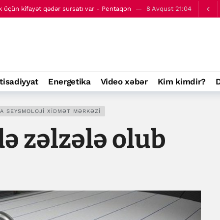
üçün kifayət qədər sursatı var - Pentaqon
8 Avqust 21:04
axlanılan miqrantların sayı bəlli olub (ÖZƏL)
11:00
tisadiyyat
Energetika
Video xəbər
Kim kimdir?
D
A SEYSMOLOJI XIDMƏT MƏRKƏZI
ə zəlzələ olub