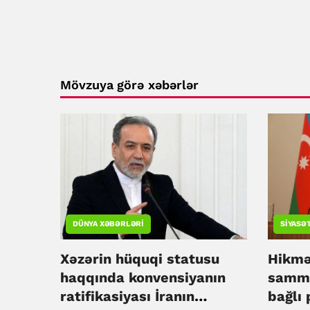
Mövzuya görə xəbərlər
DÜNYA XƏBƏRLƏRI
SIYASƏ
Xəzərin hüquqi statusu
Hikmə
haqqında konvensiyanın
sammi
ratifikasiyası İranın
bağlı