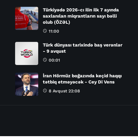
Türkiyədə 2026-cı ilin ilk 7 ayında
saxlanılan miqrantların sayı bəlli
olub (ÖZƏL)
11:00
Türk dünyası tarixində baş verənlər
- 9 avqust
00:01
İran Hörmüz boğazında keçid haqqı
tətbiq etməyəcək - Cey Di Vens
8 Avqust 22:08