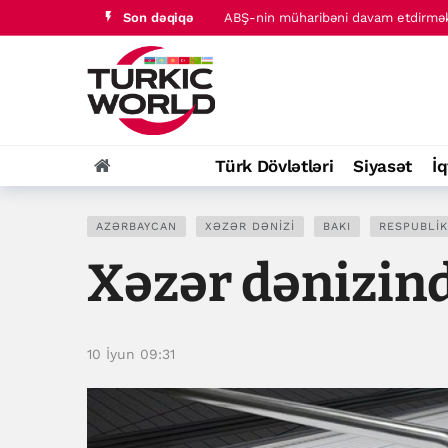
Son dəqiqə
ABŞ-nin müharibəni davam etdirmək 
Türkiyədə 2026-cı ilin ilk 7 ayında s
Türk Dövlətləri
Siyasət
İq
AZƏRBAYCAN
XƏZƏR DƏNIZI
BAKI
RESPUBLIK
Xəzər dənizind
10 İyun 09:31