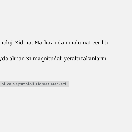
moloji Xidmət Mərkəzindən məlumat verilib.
eydə alınan 3.1 maqnitudalı yeraltı təkanların
ublika Seysmoloji Xidmət Mərkəzi