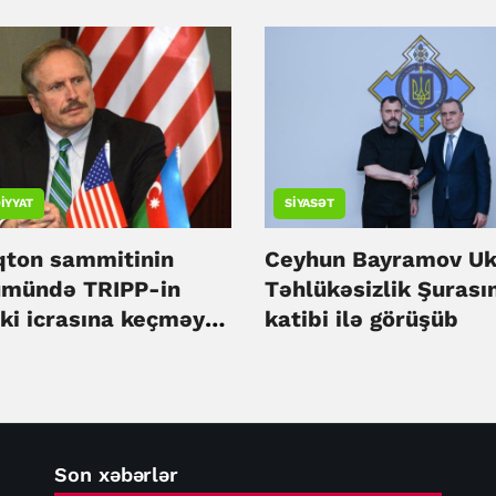
Brayza
IYYAT
SIYASƏT
qton sammitinin
Ceyhun Bayramov Uk
ümündə TRIPP-in
Təhlükəsizlik Şurası
ki icrasına keçməyin
katibi ilə görüşüb
çatıb - Sekuta
Son xəbərlər