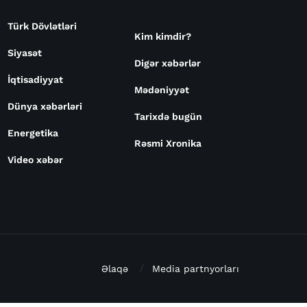
Türk Dövlətləri
Kim kimdir?
Siyasət
Digər xəbərlər
İqtisadiyyat
Mədəniyyət
Dünya xəbərləri
Tarixdə bugün
Energetika
Rəsmi Xronika
Video xəbər
Əlaqə
Media partnyorları