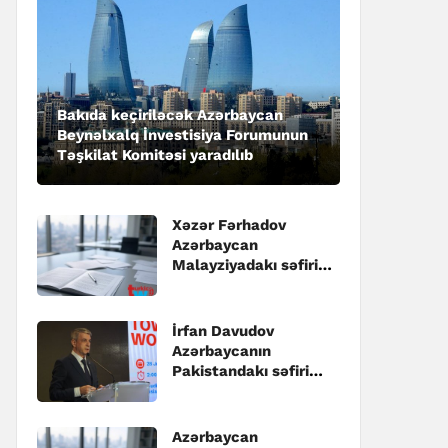
Bakıda keçiriləcək Azərbaycan
Beynəlxalq İnvestisiya Forumunun
Təşkilat Komitəsi yaradılıb
Xəzər Fərhadov
Azərbaycan
Malayziyadakı səfiri
təyin edilib
İrfan Davudov
Azərbaycanın
Pakistandakı səfiri
təyin edilib
Azərbaycan