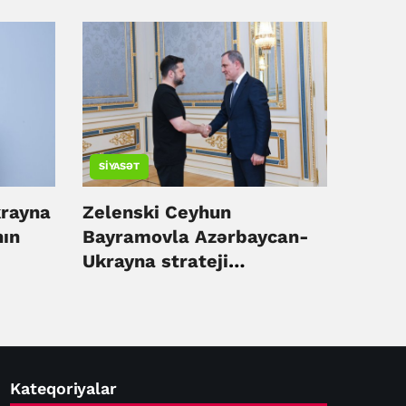
münasibətlərindəki
irəliləyişi qiymətləndirib
SIYASƏT
rayna
Zelenski Ceyhun
nın
Bayramovla Azərbaycan-
Ukrayna strateji
tərəfdaşlığını müzakirə
edib
Kateqoriyalar