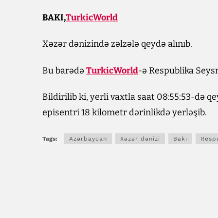
BAKI,
TurkicWorld
Xəzər dənizində zəlzələ qeydə alınıb.
Bu barədə
TurkicWorld
-ə Respublika Seys
Bildirilib ki, yerli vaxtla saat 08:55:53-də q
episentri 18 kilometr dərinlikdə yerləşib.
Tags:
Azərbaycan
Xəzər dənizi
Bakı
Resp