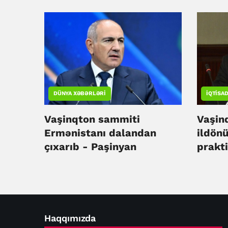
mənafeyinə uyğundur –
Əraqçi
DÜNYA XƏBƏRLƏRI
İQTISAD
Vaşinqton sammiti
Vaşin
Ermənistanı dalandan
ildön
çıxarıb - Paşinyan
prakti
vaxtı 
Haqqımızda