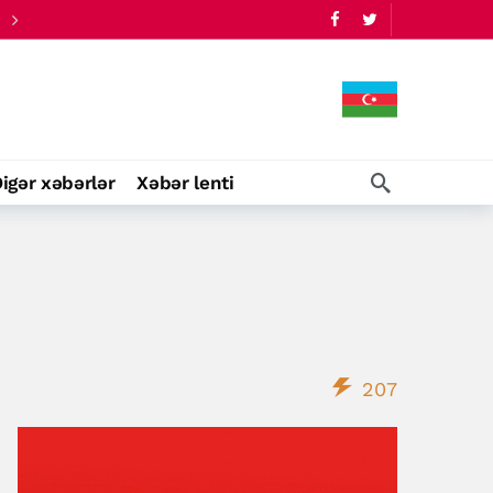
igər xəbərlər
Xəbər lenti
207