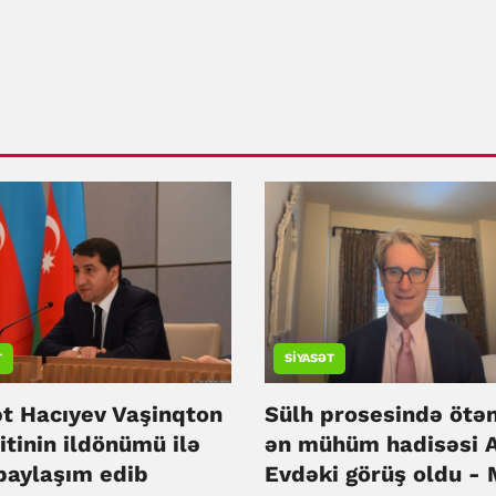
T
SIYASƏT
t Hacıyev Vaşinqton
Sülh prosesində ötən
tinin ildönümü ilə
ən mühüm hadisəsi 
 paylaşım edib
Evdəki görüş oldu -