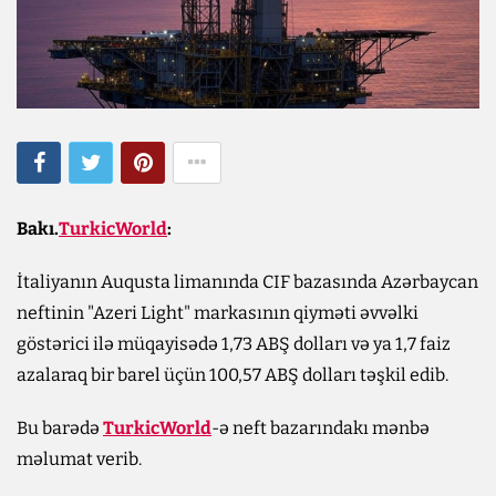
Bakı.
TurkicWorld
:
İtaliyanın Auqusta limanında CIF bazasında Azərbaycan
neftinin "Azeri Light" markasının qiyməti əvvəlki
göstərici ilə müqayisədə 1,73 ABŞ dolları və ya 1,7 faiz
azalaraq bir barel üçün 100,57 ABŞ dolları təşkil edib.
Bu barədə
TurkicWorld
-ə neft bazarındakı mənbə
məlumat verib.