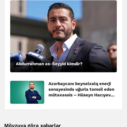
Abdurrahman əs-Seyyid kimdir?
Azərbaycanı beynəlxalq enerji
sənayesində uğurla təmsil edən
mütəxəssis – Hüseyn Hacıyev
kimdir?
Mövzuya görə xəbərlər