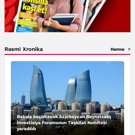
Rəsmi Xronika
Hamısı
Bakıda keçiriləcək Azərbaycan Beynəlxalq
İnvestisiya Forumunun Təşkilat Komitəsi
yaradılıb