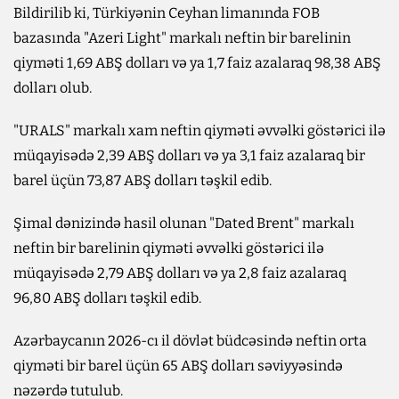
Bildirilib ki, Türkiyənin Ceyhan limanında FOB
bazasında "Azeri Light" markalı neftin bir barelinin
qiyməti 1,69 ABŞ dolları və ya 1,7 faiz azalaraq 98,38 ABŞ
dolları olub.
"URALS" markalı xam neftin qiyməti əvvəlki göstərici ilə
müqayisədə 2,39 ABŞ dolları və ya 3,1 faiz azalaraq bir
barel üçün 73,87 ABŞ dolları təşkil edib.
Şimal dənizində hasil olunan "Dated Brent" markalı
neftin bir barelinin qiyməti əvvəlki göstərici ilə
müqayisədə 2,79 ABŞ dolları və ya 2,8 faiz azalaraq
96,80 ABŞ dolları təşkil edib.
Azərbaycanın 2026-cı il dövlət büdcəsində neftin orta
qiyməti bir barel üçün 65 ABŞ dolları səviyyəsində
nəzərdə tutulub.