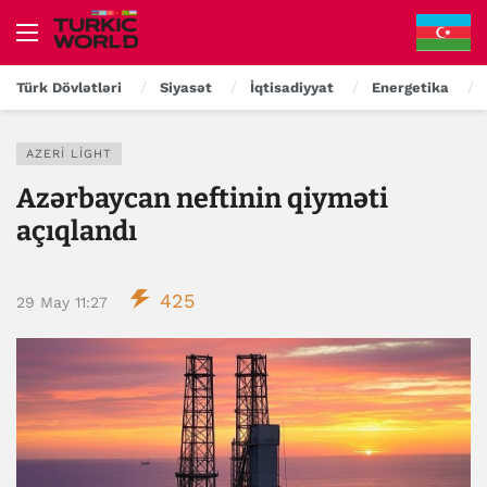
Türk Dövlətləri
Siyasət
İqtisadiyyat
Energetika
AZERI LIGHT
Azərbaycan neftinin qiyməti
açıqlandı
425
29 May 11:27