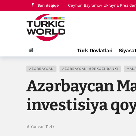
Ceyhun Bayramov Ukrayna Prezident 
Son dəqiqə
Türk dünyası tarixində baş verənlər 
Türk Dövlətləri
Siyasə
AZƏRBAYCAN
AZƏRBAYCAN MƏRKƏZI BANKI
MALA
Azərbaycan Mal
investisiya qo
9 Yanvar 11:47