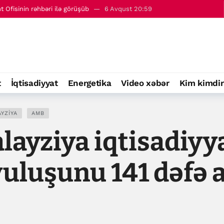
Ofisinin rəhbəri ilə görüşüb
6 Avqust 20:59
- 7 avqust
00:01
t
İqtisadiyyat
Energetika
Video xəbər
Kim kimdir
YZIYA
AMB
ayziya iqtisadiyy
yuluşunu 141 dəfə a