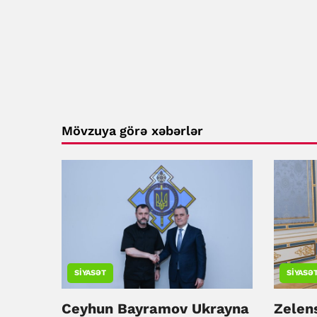
Mövzuya görə xəbərlər
SIYASƏT
SIYASƏ
Ceyhun Bayramov Ukrayna
Zelen