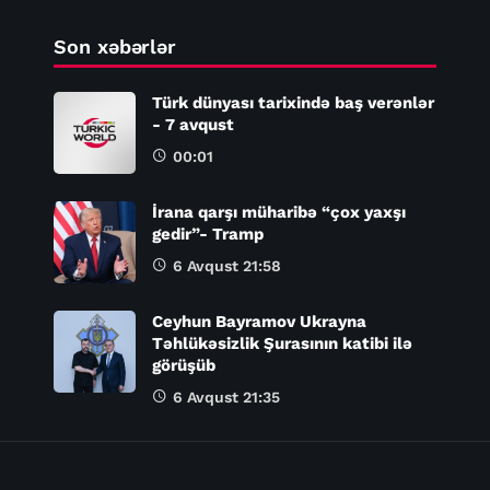
Son xəbərlər
Türk dünyası tarixində baş verənlər
- 7 avqust
00:01
İrana qarşı müharibə “çox yaxşı
gedir”- Tramp
6 Avqust 21:58
Ceyhun Bayramov Ukrayna
Təhlükəsizlik Şurasının katibi ilə
görüşüb
6 Avqust 21:35