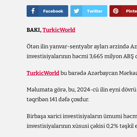
Facebook
Twitter
Pinte
BAKI,
TurkicWorld
Ötən ilin yanvar-sentyabr ayları ərzində A
investisiyalarının həcmi 3,665 milyon ABŞ do
TurkicWorld
bu barədə Azərbaycan Mərkəzi
Məlumata görə, bu, 2024-cü ilin eyni dövrü
təqribən 141 dəfə çoxdur.
Birbaşa xarici investisiyaların ümumi həc
investisiyalarının xüsusi çəkisi 0,2% təşkil 