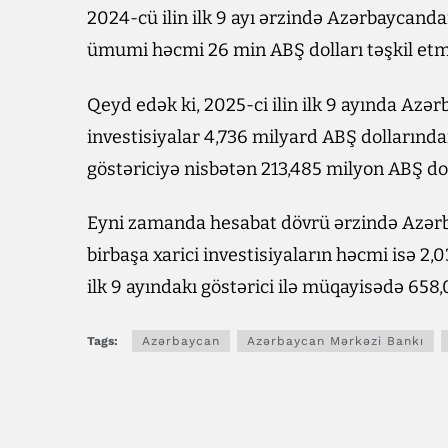
2024-cü ilin ilk 9 ayı ərzində Azərbaycanda
ümumi həcmi 26 min ABŞ dolları təşkil etm
Qeyd edək ki, 2025-ci ilin ilk 9 ayında Azər
investisiyalar 4,736 milyard ABŞ dollarında
göstəriciyə nisbətən 213,485 milyon ABŞ do
Eyni zamanda hesabat dövrü ərzində Azərba
birbaşa xarici investisiyaların həcmi isə 2,
ilk 9 ayındakı göstərici ilə müqayisədə 658
Tags:
Azərbaycan
Azərbaycan Mərkəzi Bankı