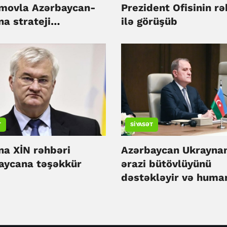
movla Azərbaycan-
Prezident Ofisinin rə
a strateji
ilə görüşüb
aşlığını müzakirə
T
SIYASƏT
na XİN rəhbəri
Azərbaycan Ukrayna
aycana təşəkkür
ərazi bütövlüyünü
dəstəkləyir və huma
yardım davam edəcə
Ceyhun Bayramov