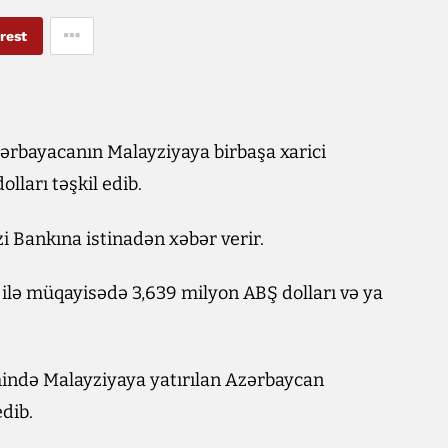
rest
zərbayacanın Malayziyaya birbaşa xarici
lları təşkil edib.
 Bankına istinadən xəbər verir.
 ilə müqayisədə 3,639 milyon ABŞ dolları və ya
mində Malayziyaya yatırılan Azərbaycan
edib.