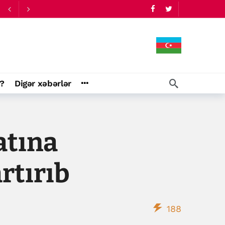
?
Digər xəbərlər
atına
rtırıb
188