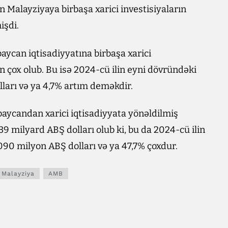
n Malayziyaya birbaşa xarici investisiyaların
işdi.
baycan iqtisadiyyatına birbaşa xarici
n çox olub. Bu isə 2024-cü ilin eyni dövründəki
lları və ya 4,7% artım deməkdir.
ycandan xarici iqtisadiyyata yönəldilmiş
039 milyard ABŞ dolları olub ki, bu da 2024-cü ilin
,090 milyon ABŞ dolları və ya 47,7% çoxdur.
Malayziya
AMB