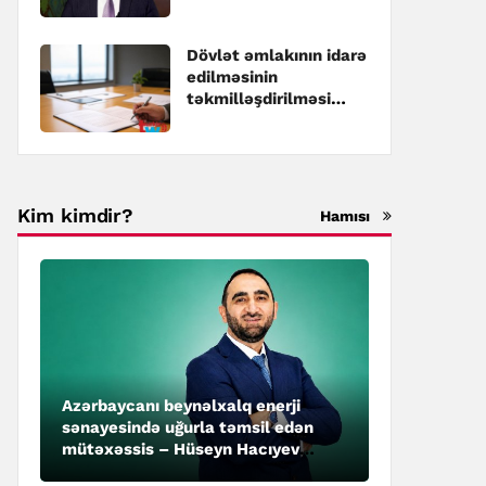
Dövlət əmlakının idarə
edilməsinin
təkmilləşdirilməsi
üzrə Dövlət
Proqramına dəyişiklik
edilib
Kim kimdir?
Hamısı
Azərbaycanı beynəlxalq enerji
sənayesində uğurla təmsil edən
mütəxəssis – Hüseyn Hacıyev
kimdir?