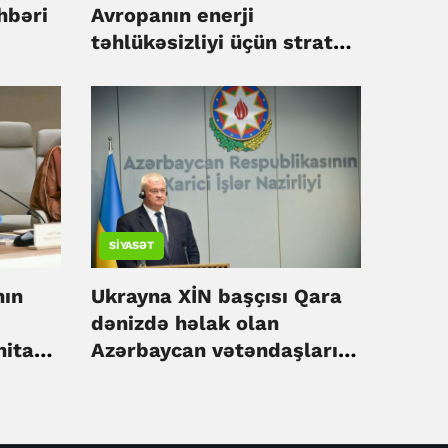
hbəri
Avropanın enerji
təhlükəsizliyi üçün strateji
əhəmiyyət daşıyır - Sibiha
SIYASƏT
nın
Ukrayna XİN başçısı Qara
dənizdə həlak olan
nitar
Azərbaycan vətəndaşları
k –
ilə bağlı başsağlığı verib