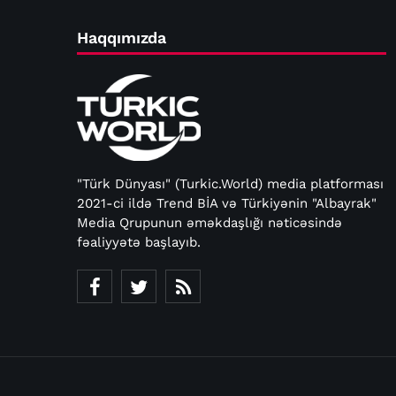
Haqqımızda
"Türk Dünyası" (Turkic.World) media platforması
2021-ci ildə Trend BİA və Türkiyənin "Albayrak"
Media Qrupunun əməkdaşlığı nəticəsində
fəaliyyətə başlayıb.