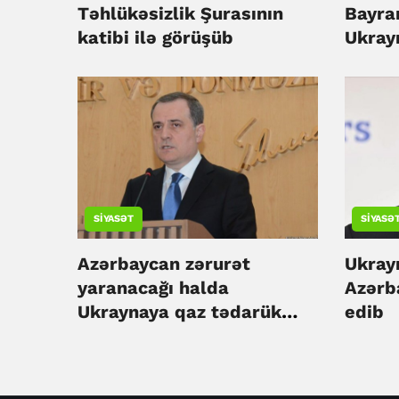
Təhlükəsizlik Şurasının
Bayra
katibi ilə görüşüb
Ukrayn
tərəfd
edib
SIYASƏT
SIYASƏ
Azərbaycan zərurət
Ukray
yaranacağı halda
Azərb
Ukraynaya qaz tədarük
edib
etməyə hazırdır - Ceyhun
Bayramov