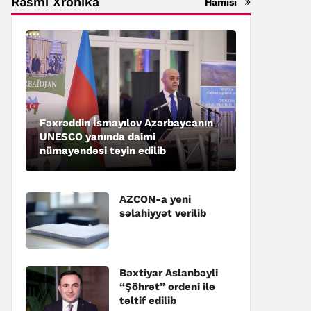
Rəsmi Xronika
Hamısı
Fəxrəddin İsmayılov Azərbaycanın
UNESCO yanında daimi
nümayəndəsi təyin edilib
AZCON-a yeni
səlahiyyət verilib
Bəxtiyar Aslanbəyli
“Şöhrət” ordeni ilə
təltif edilib