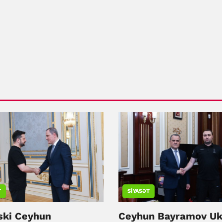
T
SIYASƏT
ski Ceyhun
Ceyhun Bayramov Uk