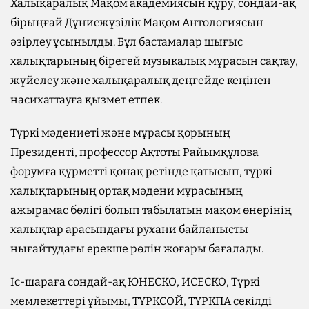
Халықаралық Мақом академиясын құру, сондай-ақ
бірыңғай Дүниежүзілік Мақом Антологиясын
әзірлеу ұсынылды. Бұл бастамалар шығыс
халықтарының бірегей музыкалық мұрасын сақтау,
жүйелеу және халықаралық деңгейде кеңінен
насихаттауға қызмет етпек.
Түркі мәдениеті және мұрасы қорының
Президенті, профессор Ақтоты Райымқұлова
форумға құрметті қонақ ретінде қатысып, түркі
халықтарының ортақ мәдени мұрасының
ажырамас бөлігі болып табылатын мақом өнерінің
халықтар арасындағы рухани байланысты
нығайтудағы ерекше рөлін жоғары бағалады.
Іс-шараға сондай-ақ ЮНЕСКО, ИСЕСКО, Түркі
мемлекеттері ұйымы, ТҮРКСОЙ, ТҮРКПА секілді