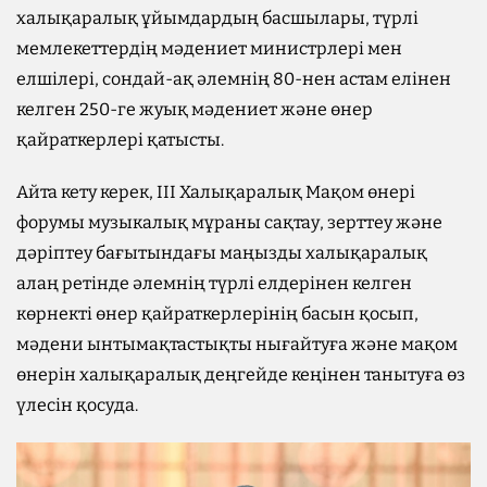
халықаралық ұйымдардың басшылары, түрлі
мемлекеттердің мәдениет министрлері мен
елшілері, сондай-ақ әлемнің 80-нен астам елінен
келген 250-ге жуық мәдениет және өнер
қайраткерлері қатысты.
Айта кету керек, III Халықаралық Мақом өнері
форумы музыкалық мұраны сақтау, зерттеу және
дәріптеу бағытындағы маңызды халықаралық
алаң ретінде әлемнің түрлі елдерінен келген
көрнекті өнер қайраткерлерінің басын қосып,
мәдени ынтымақтастықты нығайтуға және мақом
өнерін халықаралық деңгейде кеңінен танытуға өз
үлесін қосуда.