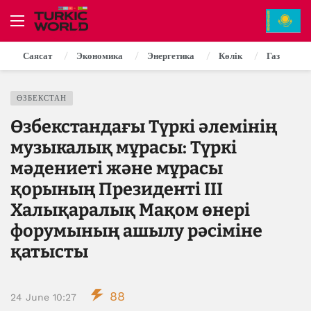
Саясат
Экономика
Энергетика
Көлік
Газ
ӨЗБЕКСТАН
Өзбекстандағы Түркі әлемінің
музыкалық мұрасы: Түркі
мәдениеті және мұрасы
қорының Президенті III
Халықаралық Мақом өнері
форумының ашылу рәсіміне
қатысты
88
24 June 10:27