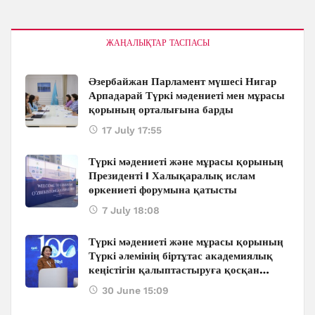
ЖАҢАЛЫҚТАР ТАСПАСЫ
Әзербайжан Парламент мүшесі Нигар
Арпадарай Түркі мәдениеті мен мұрасы
қорының орталығына барды
17 July 17:55
Түркі мәдениеті және мұрасы қорының
Президенті I Халықаралық ислам
өркениеті форумына қатысты
7 July 18:08
Түркі мәдениеті және мұрасы қорының
Түркі әлемінің біртұтас академиялық
кеңістігін қалыптастыруға қосқан
ауқымды қолдауы: Бакуде өтіп жатқан
30 June 15:09
халықаралық конференцияның
маңызды үндеулері