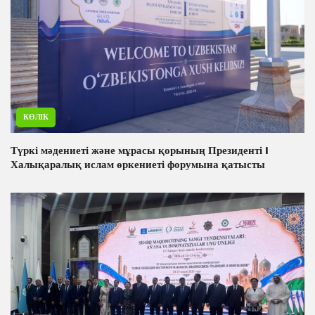
КӨЛІК
Түркі мәдениеті және мұрасы қорының Президенті I
Халықаралық ислам өркениеті форумына қатысты