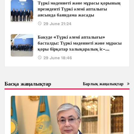
Түркі мәдениеті және мұрасы қорының
президенті Түркі әлемі апталығы
аясында баяндама жасады
29 June 21:24
Бакуде «Түркі әлемі апталығы»
басталды: Түркі мәдениеті және мұрасы
қоры бірқатар халықаралық іс-
шараларды ұйымдастырады
29 June 18:46
Басқа жаңалықтар
Барлық жаңалықтар