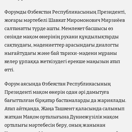
Форумды Өзбекстан Республикасының Президенті,
жоғары мәртебелі Шавкат Миромонович Мирзиёев
салтанатты түрде ашты. Мемлекет басшысы өз
сөзінде мақом өнерінің рухани құндылықтарды
сақтаудағы, мәдениеттер арасындағы диалогты
нығайтудағы және бай тарихи-мәдени мұраны
келер ұрпаққа жеткізудегі ерекше маңызын атап
өтті.
Форум аясында Өзбекстан Республикасының
Президенті мақом өнерін одан әрі дамытуға
бағытталған бірқатар бастамаларды да жариялады.
Атап айтқанда, Жаңа Ташкент қаласында салынып
жатқан Мақом орталығына Дүниежүзілік мақом
орталығы мәртебесін беру, оның жанынан