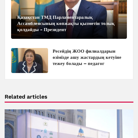
Қазақстан ТМД Парламентаралық
Ассамблеясының көпжақты қызметін толық
қолдайды - Президент
Ресейдің ЖОО филиалдарын
өзімізде ашу жастардың кетуіне
тежеу болады – педагог
Related articles