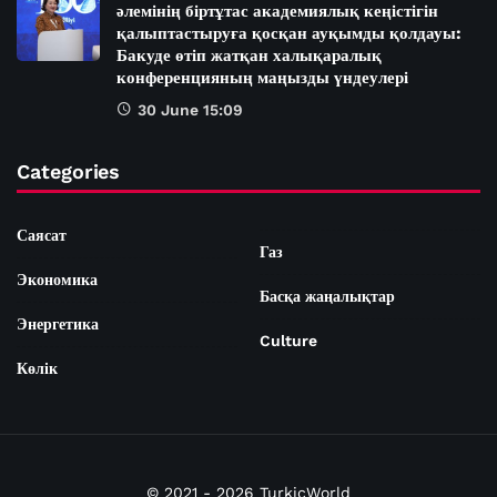
әлемінің біртұтас академиялық кеңістігін
қалыптастыруға қосқан ауқымды қолдауы:
Бакуде өтіп жатқан халықаралық
конференцияның маңызды үндеулері
30 June 15:09
Categories
Саясат
Газ
Экономика
Басқа жаңалықтар
Энергетика
Culture
Көлік
© 2021 - 2026 TurkicWorld