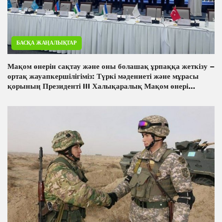
БАСҚА ЖАҢАЛЫҚТАР
Мақом өнерін сақтау және оны болашақ ұрпаққа жеткізу –
ортақ жауапкершілігіміз: Түркі мәдениеті және мұрасы
қорының Президенті III Халықаралық Мақом өнері
форумы аясындағы конференцияда сөз сөйледі