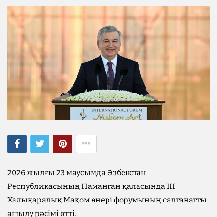
2026 жылғы 23 маусымда Өзбекстан
Республикасының Наманган қаласында III
Халықаралық Мақом өнері форумының салтанатты
ашылу рәсімі өтті.