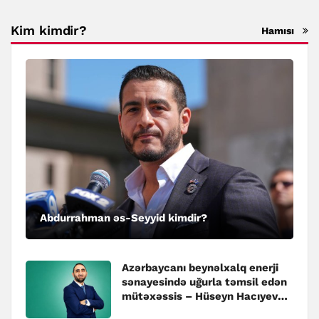
Kim kimdir?
Hamısı
Abdurrahman əs-Seyyid kimdir?
Azərbaycanı beynəlxalq enerji
sənayesində uğurla təmsil edən
mütəxəssis – Hüseyn Hacıyev
kimdir?