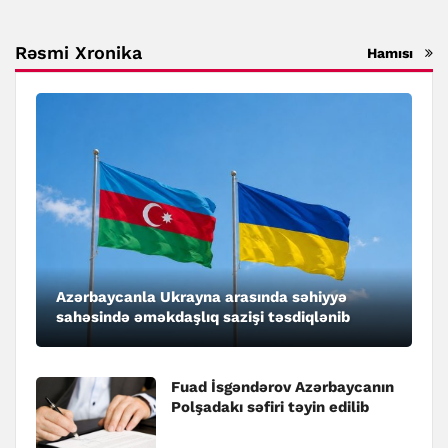
Rəsmi Xronika
Hamısı
Azərbaycanla Ukrayna arasında səhiyyə
sahəsində əməkdaşlıq sazişi təsdiqlənib
Fuad İsgəndərov Azərbaycanın
Polşadakı səfiri təyin edilib