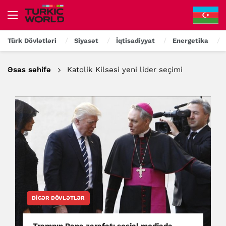
Türk Dövlətləri
Siyasət
İqtisadiyyat
Energetika
Əsas səhifə
Katolik Kilsəsi yeni lider seçimi
DIGƏR DÖVLƏTLƏR
Trampın Papa zarafatı sosial mediada