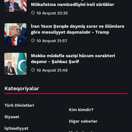
Mükafatına namizədliyini irəli sürüblər
10 Avqust 22:35
İran Yaxın Şərqdə dəymiş zərər və ölümlərə
görə məsuliyyət daşımalıdır - Tramp
10 Avqust 21:57
Məkkə müdafiə sazişi hücum xarakteri
daşımır - Şahbaz Şərif
10 Avqust 21:46
Kateqoriyalar
Türk Dövlətləri
Kim kimdir?
Siyasət
Digər xəbərlər
İqtisadiyyat