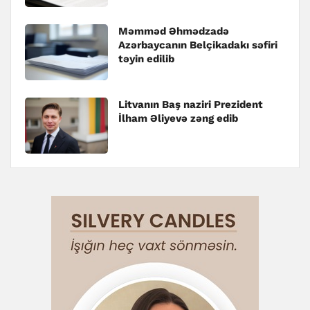
Məmməd Əhmədzadə
Azərbaycanın Belçikadakı səfiri
təyin edilib
Litvanın Baş naziri Prezident
İlham Əliyevə zəng edib