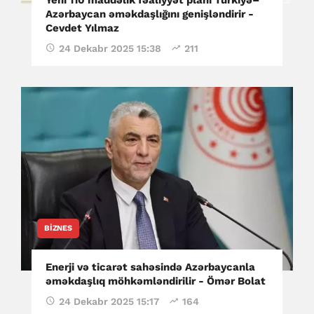
Azərbaycan əməkdaşlığını genişləndirir -
Cevdet Yılmaz
24 Dekabr 2025 15:38
211
BIZNES
Enerji və ticarət sahəsində Azərbaycanla
əməkdaşlıq möhkəmləndirilir - Ömər Bolat
24 Dekabr 2025 15:17
164