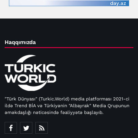
Haqqımızda
"Türk Dünyası" (Turkic.World) media platforması 2021-ci
ildə Trend BİA və Türkiyənin "Albayrak" Media Qrupunun
əməkdaşlığı nəticəsində fəaliyyətə başlayıb.