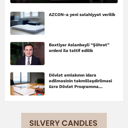
AZCON-a yeni səlahiyyət verilib
Bəxtiyar Aslanbəyli “Şöhrət”
ordeni ilə təltif edilib
Dövlət əmlakının idarə
edilməsinin təkmilləşdirilməsi
üzrə Dövlət Proqramına
dəyişiklik edilib