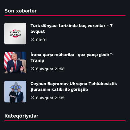
Son xəbərlər
Türk dünyası tarixində baş verənlər - 7
avqust
00:01
İrana qarşı müharibə “çox yaxşı gedir”-
Tramp
6 Avqust 21:58
Ceyhun Bayramov Ukrayna Təhlükəsizlik
Şurasının katibi ilə görüşüb
6 Avqust 21:35
Kateqoriyalar