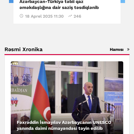
Azərbaycan-Türkiyə təbii qaz
əməkdaşlığına dair saziş təsdiqlənib
18 Aprel 2025 11:30
246
Rəsmi Xronika
Hamısı
Fəxrəddin İsmayılov Azərbaycanın UNESCO
yanında daimi nümayəndəsi təyin edilib