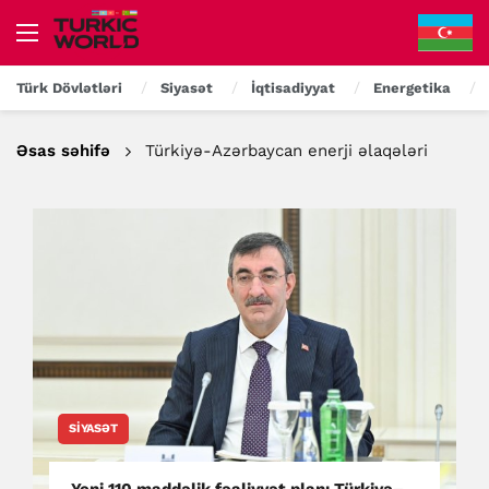
Türk Dövlətləri
Siyasət
İqtisadiyyat
Energetika
Əsas səhifə
Türkiyə-Azərbaycan enerji əlaqələri
SIYASƏT
Yeni 110 maddəlik fəaliyyət planı Türkiyə–