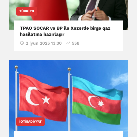
TÜRKIYƏ
TPAO SOCAR və BP ilə Xəzərdə birgə qaz
hasilatına hazırlaşır
2 İyun 2025 13:30
558
İQTISADIYYAT