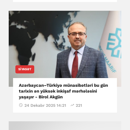
SIYASƏT
Azərbaycan–Türkiyə münasibətləri bu gün
tarixin ən yüksək inkişaf mərhələsini
yaşayır - Birol Akgün
24 Dekabr 2025 14:21
221