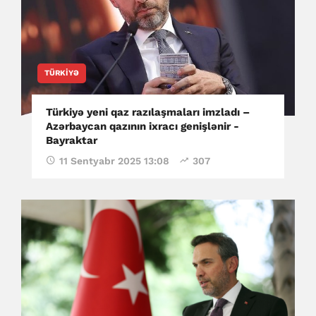
TÜRKIYƏ
Türkiyə yeni qaz razılaşmaları imzladı –
Azərbaycan qazının ixracı genişlənir -
Bayraktar
11 Sentyabr 2025 13:08
307