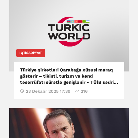
İQTISADIYYAT
Türkiyə şirkətləri Qarabağa xüsusi maraq
göstərir – tikinti, turizm və kənd
təsərrüfatı sürətlə genişlənir - TÜİB sədri
(ÖZƏL)
23 Dekabr 2025 17:39
216