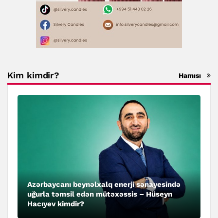
Kim kimdir?
Hamısı
Azərbaycanı beynəlxalq enerji sənayesində
uğurla təmsil edən mütəxəssis – Hüseyn
Hacıyev kimdir?