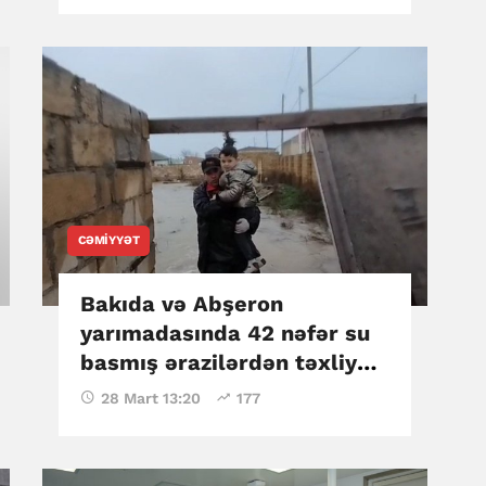
CƏMIYYƏT
Bakıda və Abşeron
yarımadasında 42 nəfər su
basmış ərazilərdən təxliyə
edilib
28 Mart 13:20
177