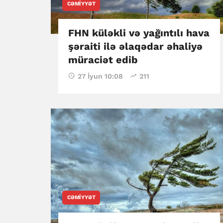
CƏMIYYƏT
FHN küləkli və yağıntılı hava
şəraiti ilə əlaqədar əhaliyə
müraciət edib
27 İyun 10:08
211
CƏMIYYƏT