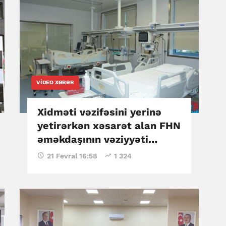
VIDEO XƏBƏR
Xidməti vəzifəsini yerinə
yetirərkən xəsarət alan FHN
əməkdaşının vəziyyəti
açıqlandı
21 Fevral 16:58
1 324