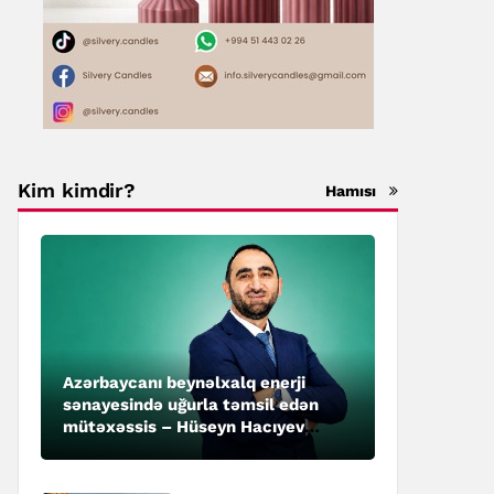
Kim kimdir?
Hamısı
Azərbaycanı beynəlxalq enerji
sənayesində uğurla təmsil edən
mütəxəssis – Hüseyn Hacıyev
kimdir?