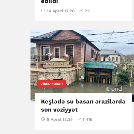
edildi
14 Aprel 17:20
211
VIDEO XƏBƏR
Keşlədə su basan ərazilərdə
son vəziyyət
6 Aprel 13:35
1 415