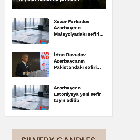
Xəzər Fərhadov
Azərbaycan
Malayziyadakı səfiri
təyin edilib
İrfan Davudov
Azərbaycanın
Pakistandakı səfiri
təyin edilib
Azərbaycan
Estoniyaya yeni səfir
təyin edilib