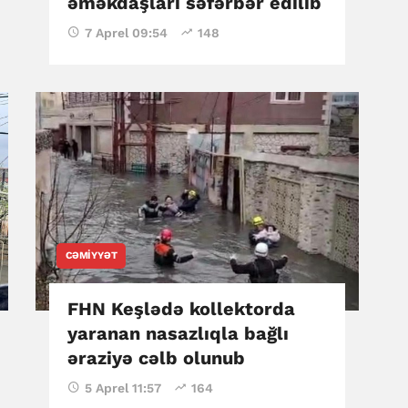
əməkdaşları səfərbər edilib
7 Aprel 09:54
148
CƏMIYYƏT
FHN Keşlədə kollektorda
yaranan nasazlıqla bağlı
əraziyə cəlb olunub
5 Aprel 11:57
164