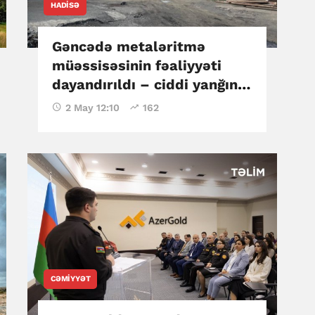
HADISƏ
Gəncədə metaləritmə
müəssisəsinin fəaliyyəti
dayandırıldı – ciddi yanğın
təhlükəsizliyi pozuntuları
2 May 12:10
162
aşkarlanıb
CƏMIYYƏT