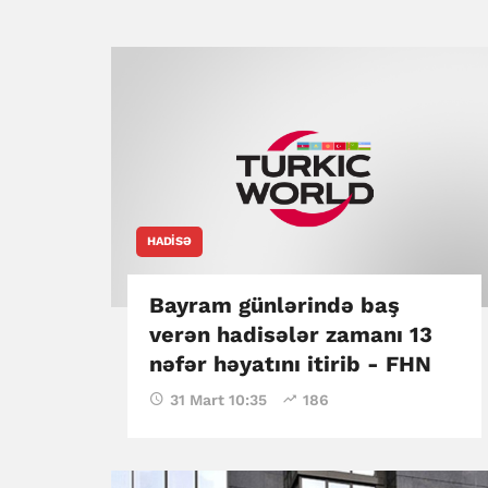
HADISƏ
Bayram günlərində baş
verən hadisələr zamanı 13
nəfər həyatını itirib - FHN
31 Mart 10:35
186