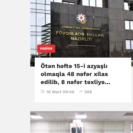
HADISƏ
Ötən həftə 15-i azyaşlı
olmaqla 48 nəfər xilas
edilib, 8 nəfər təxliyə
olunub – FHN
16 Mart 09:46
208