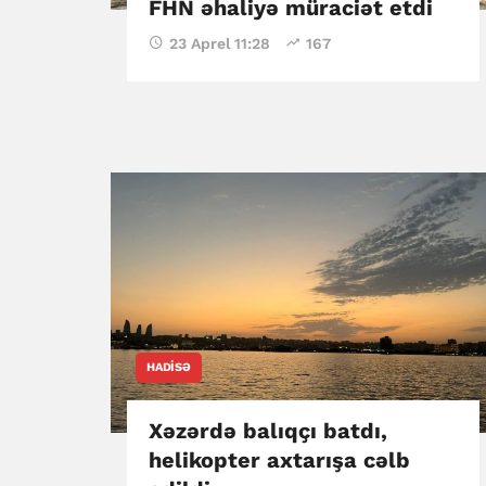
FHN əhaliyə müraciət etdi
23 Aprel 11:28
167
HADISƏ
Xəzərdə balıqçı batdı,
helikopter axtarışa cəlb