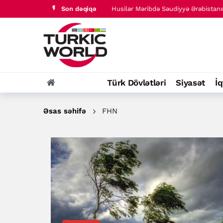
Son dəqiqə
Vaşinqton sammitindən bir il ötür: 
Türkiyə “Məkkə sazişi”nin NATO-nun 5
Türk dünyası tarixində baş verənlər
Əli əl-Zaidi Səudiyyə kəşfiyyat rəhbə
Husilər Məribdə Səudiyyə Ərəbistanın
Türk Dövlətləri
Siyasət
İq
Vaşinqton sammitindən bir il ötür: 
Əsas səhifə
FHN