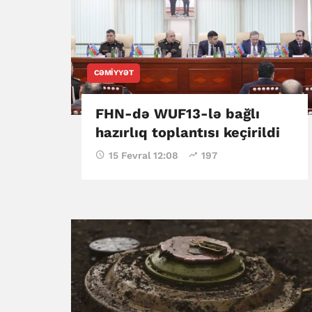
CƏMIYYƏT
FHN-də WUF13-lə bağlı
hazırlıq toplantısı keçirildi
15 Fevral 12:08
197