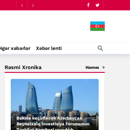
09:34
igər xəbərlər
Xəbər lenti
09:34
Rəsmi Xronika
Hamısı
Bakıda keçiriləcək Azərbaycan
Beynəlxalq İnvestisiya Forumunun
Təşkilat Komitəsi yaradılıb