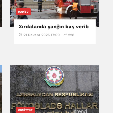
HADISƏ
Xırdalanda yanğın baş verib
21 Dekabr 2025 17:09
228
CƏMIYYƏT