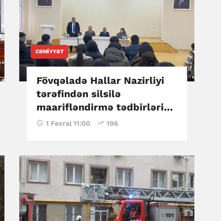
CƏMIYYƏT
Fövqəladə Hallar Nazirliyi
tərəfindən silsilə
maarifləndirmə tədbirləri
keçirildi
1 Fevral 11:00
196