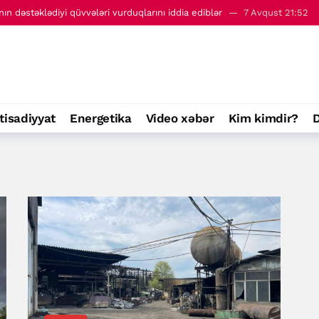
Azərbaycan və Ermənistan arasında sülh Cənubi Qafqazı necə dəyişir?
-ci maddəsi ilə ziddiyyət təşkil etdiyi iddialarını təkzib edib
09:31
 - 8 avqust
00:01
ri ilə görüşüb
7 Avqust 22:09
ın dəstəklədiyi qüvvələri vurduqlarını iddia ediblər
7 Avqust 21:52
tisadiyyat
Energetika
Video xəbər
Kim kimdir?
D
Azərbaycan və Ermənistan arasında sülh Cənubi Qafqazı necə dəyişir?