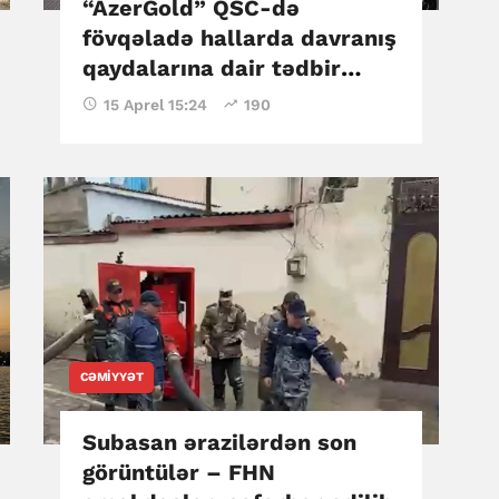
“AzerGold” QSC-də
fövqəladə hallarda davranış
qaydalarına dair tədbir
keçirilib
15 Aprel 15:24
190
CƏMIYYƏT
Subasan ərazilərdən son
görüntülər – FHN