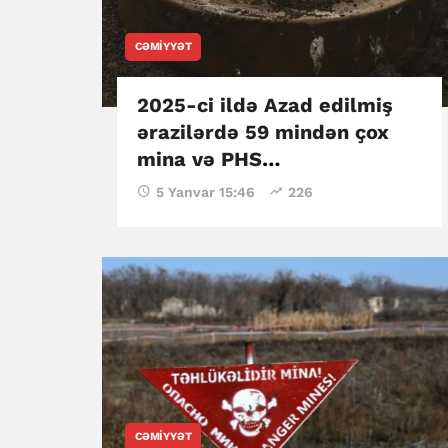
CƏMIYYƏT
2025-ci ildə Azad edilmiş
ərazilərdə 59 mindən çox
mina və PHS
zərərsizləşdirilib
5 Yanvar 15:46
226
CƏMIYYƏT