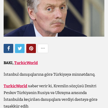
BAKI,
TurkicWorld
İstanbul danışıqlarına görə Türkiyəyə minnətdarıq.
TurkicWorld
xəbər verir ki, Kremlin sözçüsü Dmitri
Peskov Türkiyənin Rusiya və Ukrayna arasında
İstanbulda keçirilən danışıqlara verdiyi dəstəyə görə
təşəkkür edib.