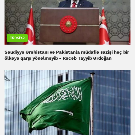
TÜRKIYƏ
Səudiyyə Ərəbistanı və Pakistanla müdafiə sazişi heç bir
ölkəyə qarşı yönəlməyib - Rəcəb Tayyib Ərdoğan