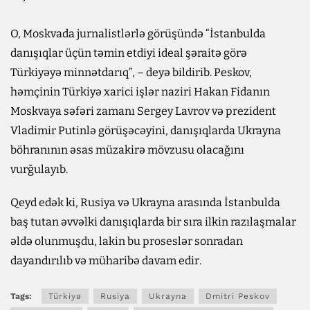
O, Moskvada jurnalistlərlə görüşündə “İstanbulda
danışıqlar üçün təmin etdiyi ideal şəraitə görə
Türkiyəyə minnətdarıq”, – deyə bildirib. Peskov,
həmçinin Türkiyə xarici işlər naziri Hakan Fidanın
Moskvaya səfəri zamanı Sergey Lavrov və prezident
Vladimir Putinlə görüşəcəyini, danışıqlarda Ukrayna
böhranının əsas müzakirə mövzusu olacağını
vurğulayıb.
Qeyd edək ki, Rusiya və Ukrayna arasında İstanbulda
baş tutan əvvəlki danışıqlarda bir sıra ilkin razılaşmalar
əldə olunmuşdu, lakin bu proseslər sonradan
dayandırılıb və müharibə davam edir.
Tags:
Türkiyə
Rusiya
Ukrayna
Dmitri Peskov