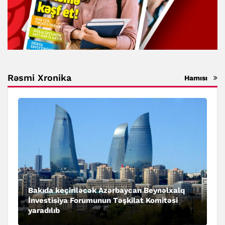
Rəsmi Xronika
Hamısı
Bakıda keçiriləcək Azərbaycan Beynəlxalq
İnvestisiya Forumunun Təşkilat Komitəsi
yaradılıb