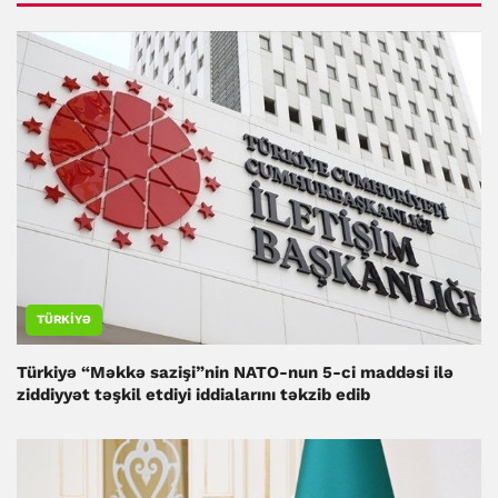
TÜRKIYƏ
Türkiyə “Məkkə sazişi”nin NATO-nun 5-ci maddəsi ilə
ziddiyyət təşkil etdiyi iddialarını təkzib edib