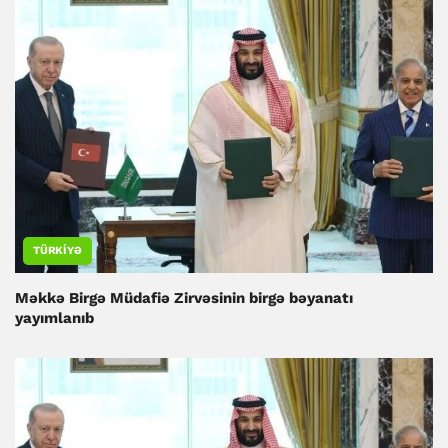
TÜRKIYƏ
Məkkə Birgə Müdafiə Zirvəsinin birgə bəyanatı
yayımlanıb