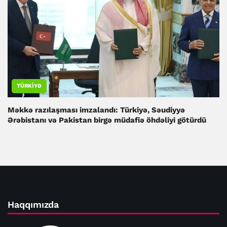
TÜRKIYƏ
Məkkə razılaşması imzalandı: Türkiyə, Səudiyyə
Ərəbistanı və Pakistan birgə müdafiə öhdəliyi götürdü
Haqqımızda