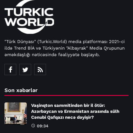
"Türk Dünyası" (Turkic.World) media platforması 2021-ci
ildə Trend BİA və Türkiyənin "Albayrak" Media Qrupunun
əməkdaşlığı nəticəsində fəaliyyətə başlayıb.
Son xəbərlər
Vaşinqton sammitindən bir il ötür:
Azərbaycan və Ermənistan arasında sülh
Cənubi Qafqazı necə dəyişir?
09:34