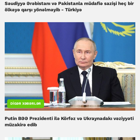
Səudiyyə Ərəbistanı və Pakistanla müdafiə sazişi heç bir
ölkəyə qarşı yönəlməyib - Türkiyə
DIGƏR XƏBƏRLƏR
Putin BƏƏ Prezidenti ilə Körfəz və Ukraynadakı vəziyyəti
müzakirə edib