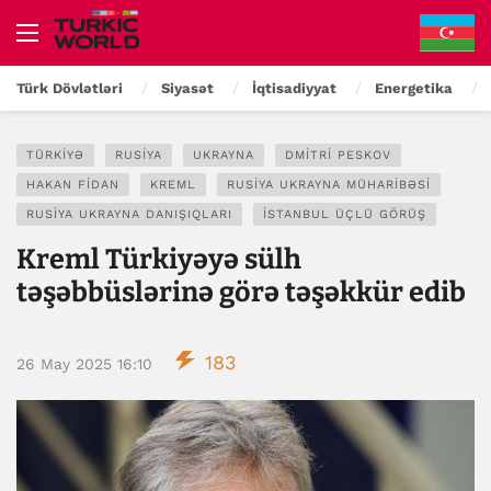
Türk Dövlətləri
Siyasət
İqtisadiyyat
Energetika
TÜRKIYƏ
RUSIYA
UKRAYNA
DMITRI PESKOV
HAKAN FIDAN
KREML
RUSIYA UKRAYNA MÜHARIBƏSI
RUSIYA UKRAYNA DANIŞIQLARI
İSTANBUL ÜÇLÜ GÖRÜŞ
Kreml Türkiyəyə sülh
təşəbbüslərinə görə təşəkkür edib
183
26 May 2025 16:10