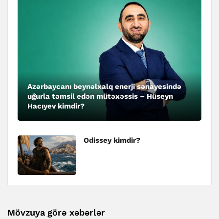
Azərbaycanı beynəlxalq enerji sənayesində
uğurla təmsil edən mütəxəssis – Hüseyn
Hacıyev kimdir?
Odissey kimdir?
Mövzuya görə xəbərlər