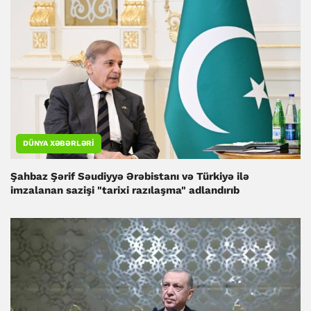
DÜNYA XƏBƏRLƏRI
Şahbaz Şərif Səudiyyə Ərəbistanı və Türkiyə ilə
imzalanan sazişi "tarixi razılaşma" adlandırıb