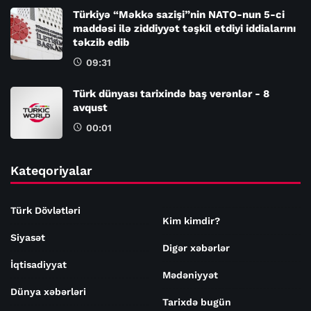
Türkiyə “Məkkə sazişi”nin NATO-nun 5-ci
maddəsi ilə ziddiyyət təşkil etdiyi iddialarını
təkzib edib
09:31
Türk dünyası tarixində baş verənlər - 8
avqust
00:01
Kateqoriyalar
Türk Dövlətləri
Kim kimdir?
Siyasət
Digər xəbərlər
İqtisadiyyat
Mədəniyyət
Dünya xəbərləri
Tarixdə bugün