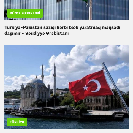
DÜNYA XƏBƏRLƏRI
Türkiyə-Pakistan sazişi hərbi blok yaratmaq məqsədi
daşımır - Səudiyyə Ərəbistanı
TÜRKIYƏ