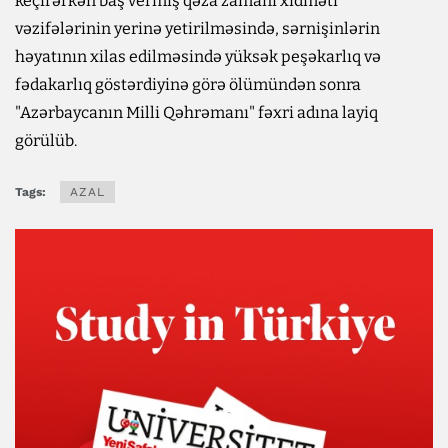
keçirərkən baş vermiş qəza zamanı xidməti
vəzifələrinin yerinə yetirilməsində, sərnişinlərin
həyatının xilas edilməsində yüksək peşəkarlıq və
fədakarlıq göstərdiyinə görə ölümündən sonra
"Azərbaycanın Milli Qəhrəmanı" fəxri adına layiq
görülüb.
Tags:
AZAL