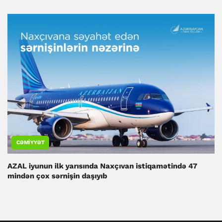
CƏMIYYƏT
AZAL iyunun ilk yarısında Naxçıvan istiqamətində 47
mindən çox sərnişin daşıyıb