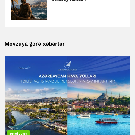
Mövzuya görə xəbərlər
CƏMIYYƏT