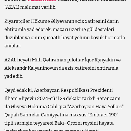
(AZAL) məlumat verilib.
Ziyarətçilər Hökumə Əliyevanın əziz xatirəsini dərin
ehtiramla yad edərək, məzarı üzərinə gül dəstələri
düzüblər və onun şücaətli həyat yolunu böyük hörmətlə
anıblar.
AZAL heyəti Milli Qəhrəman pilotlar İqor Kşnyakin və
Aleksandr Kalyaninovun da əziz xatirəsini ehtiramla
yad edib.
Qeyd edək ki, Azərbaycan Respublikası Prezidenti
İlham Əliyevin 2024-cü il 29 dekabr tarixli Sərəncamı
ilə Əliyeva Hökumə Cəlil qızı "Azərbaycan Hava Yolları"
Qapalı Səhmdar Cəmiyyətinə məxsus "Embraer 190"
tipli sərnişin təyyarəsi Bakı–Qroznı reysini həyata