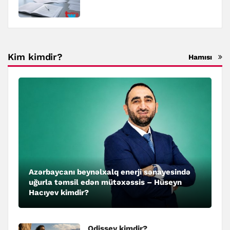
Kim kimdir?
Hamısı
Azərbaycanı beynəlxalq enerji sənayesində
uğurla təmsil edən mütəxəssis – Hüseyn
Hacıyev kimdir?
Odissey kimdir?