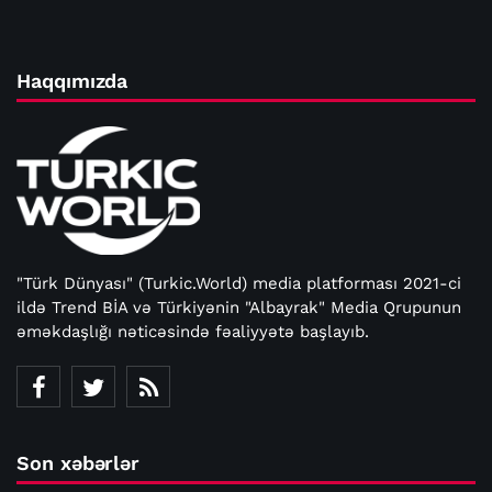
Haqqımızda
"Türk Dünyası" (Turkic.World) media platforması 2021-ci
ildə Trend BİA və Türkiyənin "Albayrak" Media Qrupunun
əməkdaşlığı nəticəsində fəaliyyətə başlayıb.
Son xəbərlər