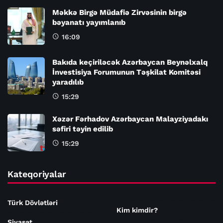
Məkkə Birgə Müdafiə Zirvəsinin birgə
bəyanatı yayımlanıb
16:09
Bakıda keçiriləcək Azərbaycan Beynəlxalq
İnvestisiya Forumunun Təşkilat Komitəsi
yaradılıb
15:29
Xəzər Fərhadov Azərbaycan Malayziyadakı
səfiri təyin edilib
15:29
Kateqoriyalar
Türk Dövlətləri
Kim kimdir?
Siyasət