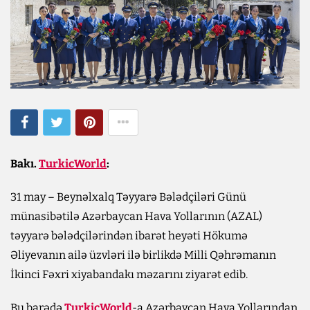
Bakı.
TurkicWorld
:
31 may – Beynəlxalq Təyyarə Bələdçiləri Günü
münasibətilə Azərbaycan Hava Yollarının (AZAL)
təyyarə bələdçilərindən ibarət heyəti Hökumə
Əliyevanın ailə üzvləri ilə birlikdə Milli Qəhrəmanın
İkinci Fəxri xiyabandakı məzarını ziyarət edib.
Bu barədə
TurkicWorld
-a Azərbaycan Hava Yollarından