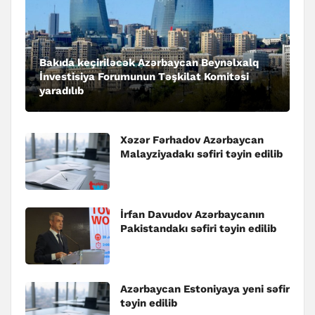
Bakıda keçiriləcək Azərbaycan Beynəlxalq
İnvestisiya Forumunun Təşkilat Komitəsi
yaradılıb
Xəzər Fərhadov Azərbaycan
Malayziyadakı səfiri təyin edilib
İrfan Davudov Azərbaycanın
Pakistandakı səfiri təyin edilib
Azərbaycan Estoniyaya yeni səfir
təyin edilib