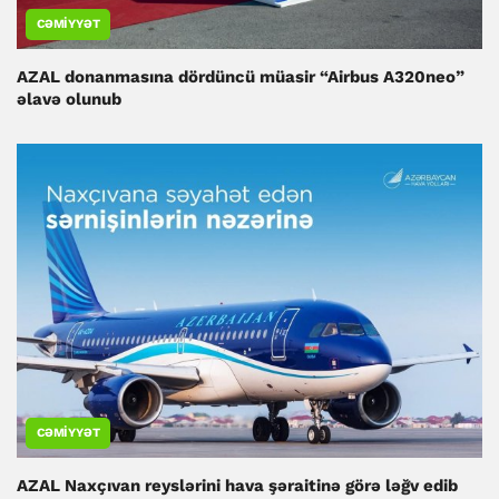
CƏMIYYƏT
AZAL donanmasına dördüncü müasir “Airbus A320neo”
əlavə olunub
CƏMIYYƏT
AZAL Naxçıvan reyslərini hava şəraitinə görə ləğv edib