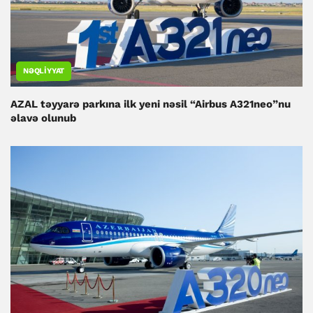
NƏQLIYYAT
AZAL təyyarə parkına ilk yeni nəsil “Airbus A321neo”nu
əlavə olunub