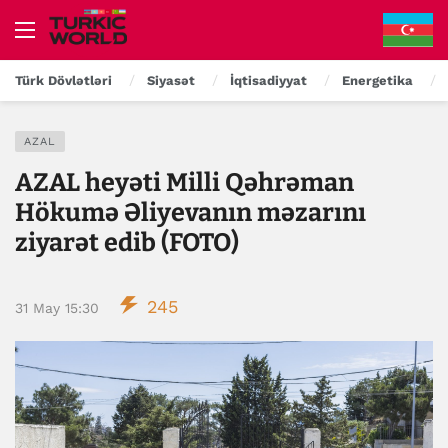
Türk Dövlətləri
Siyasət
İqtisadiyyat
Energetika
AZAL
AZAL heyəti Milli Qəhrəman
Hökumə Əliyevanın məzarını
ziyarət edib (FOTO)
245
31 May 15:30