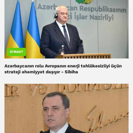
SIYASƏT
Azərbaycanın rolu Avropanın enerji təhlükəsizliyi üçün
strateji əhəmiyyət daşıyır - Sibiha