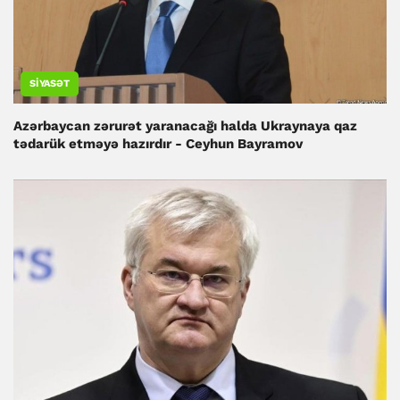
SIYASƏT
Azərbaycan zərurət yaranacağı halda Ukraynaya qaz
tədarük etməyə hazırdır - Ceyhun Bayramov