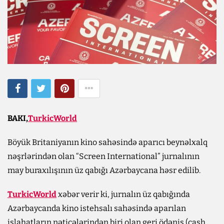
BAKI,
TurkicWorld
Böyük Britaniyanın kino sahəsində aparıcı beynəlxalq
nəşrlərindən olan “Screen International” jurnalının
may buraxılışının üz qabığı Azərbaycana həsr edilib.
TurkicWorld
xəbər verir ki, jurnalın üz qabığında
Azərbaycanda kino istehsalı sahəsində aparılan
islahatların nəticələrindən biri olan geri ödəniş (cash