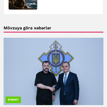
Mövzuya görə xəbərlər
SIYASƏT