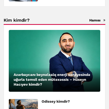
Kim kimdir?
Hamısı
Azərbaycanı beynəlxalq enerji sənayesində
uğurla təmsil edən mütəxəssis – Hüseyn
Hacıyev kimdir?
Odissey kimdir?