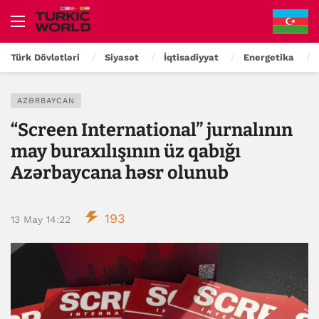
Türk Dövlətləri
Siyasət
İqtisadiyyat
Energetika
AZƏRBAYCAN
“Screen International” jurnalının
may buraxılışının üz qabığı
Azərbaycana həsr olunub
193
13 May 14:22