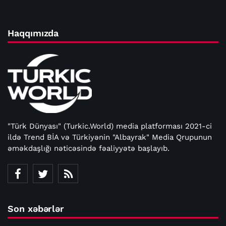
Haqqımızda
"Türk Dünyası" (Turkic.World) media platforması 2021-ci
ildə Trend BİA və Türkiyənin "Albayrak" Media Qrupunun
əməkdaşlığı nəticəsində fəaliyyətə başlayıb.
Son xəbərlər