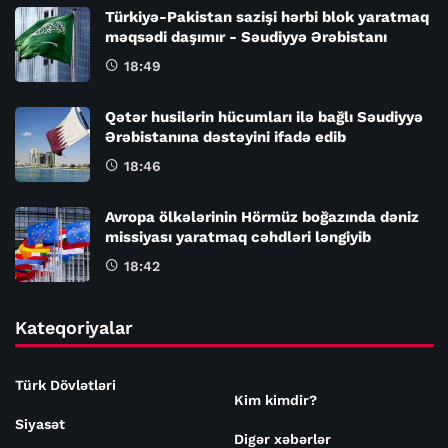
Türkiyə-Pakistan sazişi hərbi blok yaratmaq
məqsədi daşımır - Səudiyyə Ərəbistanı
18:49
Qətər husilərin hücumları ilə bağlı Səudiyyə
Ərəbistanına dəstəyini ifadə edib
18:46
Avropa ölkələrinin Hörmüz boğazında dəniz
missiyası yaratmaq cəhdləri ləngiyib
18:42
Kateqoriyalar
Türk Dövlətləri
Kim kimdir?
Siyasət
Digər xəbərlər