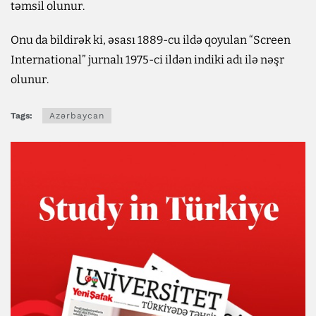
təmsil olunur.
Onu da bildirək ki, əsası 1889-cu ildə qoyulan “Screen
International” jurnalı 1975-ci ildən indiki adı ilə nəşr
olunur.
Tags:
Azərbaycan