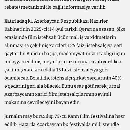
rebate) mexanizmi ilə bağlı informasiya verilib.
Xatırladaq ki, Azərbaycan Respublikası Nazirlər
Kabinetinin 2025-ci il 4 iyul tarixli Qərarına əsasən, ölkə
ərazisində film istehsalı üçün mal, iş və xidmətlərin
alınmasına çəkilmiş xərclərin 25 faizi istehsalçıya geri
qaytarılır. Bundan başqa, mədəniyyətimizin təbliği üçün
müəyyən edilmiş meyarların azı üçünə cavab verdikdə
çəkilmiş xərclərin daha 15 faizi istehsalçıya geri
ödəniləcək. Beləliklə, istehsalçı şirkət xərclərinin 40%-
ə qədərini geri ala biləcək. Bunu əsas götürərək jurnal
Azərbaycanın xarici film istehsalçılarının sevimli
məkanına çevriləcəyini bəyan edir.
Jurnalın may buraxılışı 79-cu Kann Film Festivalına həsr
edilib. Hazırda Azərbaycan bu festivalda milli stendlə