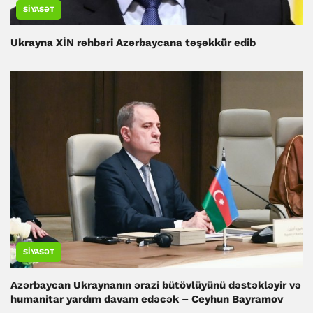
SIYASƏT
Ukrayna XİN rəhbəri Azərbaycana təşəkkür edib
SIYASƏT
Azərbaycan Ukraynanın ərazi bütövlüyünü dəstəkləyir və
humanitar yardım davam edəcək – Ceyhun Bayramov