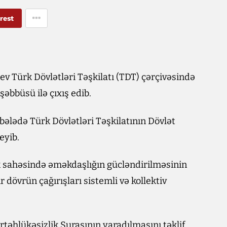
rest
 Türk Dövlətləri Təşkilatı (TDT) çərçivəsində
əbbüsü ilə çıxış edib.
əbələdə Türk Dövlətləri Təşkilatının Dövlət
eyib.
ik sahəsində əməkdaşlığın gücləndirilməsinin
r dövrün çağırışları sistemli və kollektiv
rtəhlükəsizlik Şurasının yaradılmasını təklif