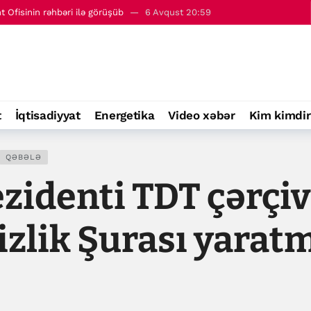
Ofisinin rəhbəri ilə görüşüb
6 Avqust 20:59
- 7 avqust
00:01
t
İqtisadiyyat
Energetika
Video xəbər
Kim kimdir
QƏBƏLƏ
zidenti TDT çərçi
zlik Şurası yaratm