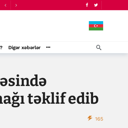
?
Digər xəbərlər
vəsində
ağı təklif edib
165