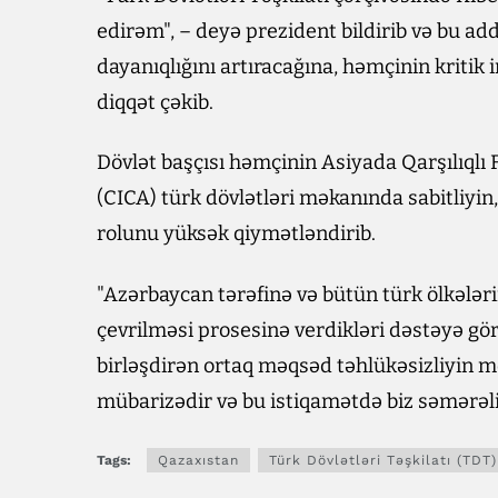
edirəm", – deyə prezident bildirib və bu ad
dayanıqlığını artıracağına, həmçinin kritik
diqqət çəkib.
Dövlət başçısı həmçinin Asiyada Qarşılıqlı
(CICA) türk dövlətləri məkanında sabitliy
rolunu yüksək qiymətləndirib.
"Azərbaycan tərəfinə və bütün türk ölkələ
çevrilməsi prosesinə verdikləri dəstəyə gö
birləşdirən ortaq məqsəd təhlükəsizliyin 
mübarizədir və bu istiqamətdə biz səmərəl
Tags:
Qazaxıstan
Türk Dövlətləri Təşkilatı (TDT)