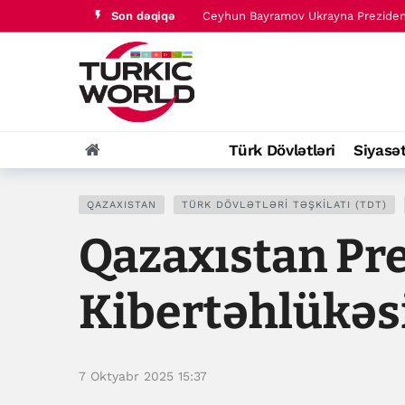
Son dəqiqə
Ceyhun Bayramov Ukrayna Prezident 
Türk dünyası tarixində baş verənlər 
Türk Dövlətləri
Siyasə
QAZAXISTAN
TÜRK DÖVLƏTLƏRI TƏŞKILATI (TDT)
Qazaxıstan Pre
Kibertəhlükəsi
7 Oktyabr 2025 15:37