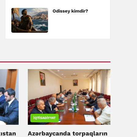
Odissey kimdir?
İQTISADIYYAT
ıstan
Azərbaycanda torpaqların