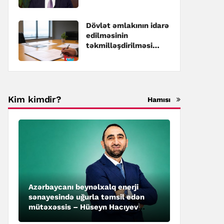
Dövlət əmlakının idarə
edilməsinin
təkmilləşdirilməsi
üzrə Dövlət
Proqramına dəyişiklik
edilib
Kim kimdir?
Hamısı
Azərbaycanı beynəlxalq enerji
sənayesində uğurla təmsil edən
mütəxəssis – Hüseyn Hacıyev
kimdir?