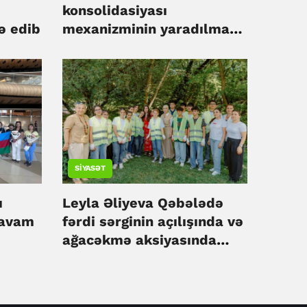
konsolidasiyası
ə edib
mexanizminin yaradılması
ilə bağlı Türkiyə təcrübəsi
öyrənilir
SIYASƏT
ı
Leyla Əliyeva Qəbələdə
davam
fərdi sərginin açılışında və
ağacəkmə aksiyasında
iştirak edib