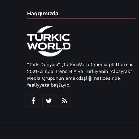
Haqqımızda
"Türk Dünyası" (Turkic.World) media platforması
2021-ci ildə Trend BİA və Türkiyənin "Albayrak"
Media Qrupunun əməkdaşlığı nəticəsində
fəaliyyətə başlayıb.