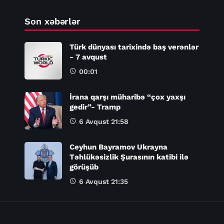
Son xəbərlər
Türk dünyası tarixində baş verənlər
- 7 avqust
00:01
İrana qarşı müharibə “çox yaxşı
gedir”- Tramp
6 Avqust 21:58
Ceyhun Bayramov Ukrayna
Təhlükəsizlik Şurasının katibi ilə
görüşüb
6 Avqust 21:35