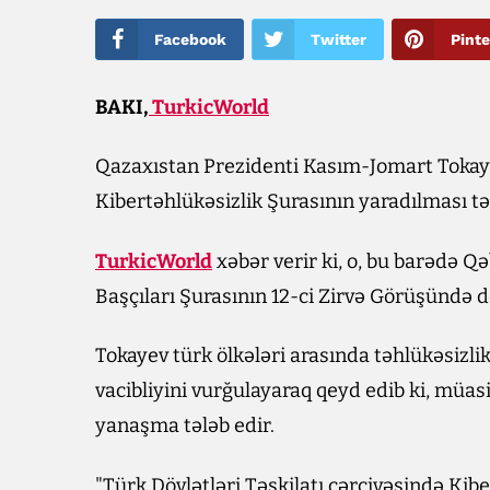
Facebook
Twitter
Pinte
BAKI,
TurkicWorld
Qazaxıstan Prezidenti Kasım-Jomart Tokayev
Kibertəhlükəsizlik Şurasının yaradılması təş
TurkicWorld
xəbər verir ki, o, bu barədə Q
Başçıları Şurasının 12-ci Zirvə Görüşündə d
Tokayev türk ölkələri arasında təhlükəsizl
vacibliyini vurğulayaraq qeyd edib ki, müasi
yanaşma tələb edir.
"Türk Dövlətləri Təşkilatı çərçivəsində Kibe