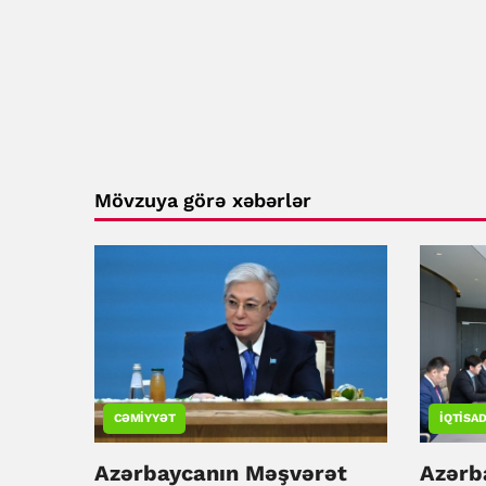
Mövzuya görə xəbərlər
CƏMIYYƏT
İQTISAD
Azərbaycanın Məşvərət
Azərb