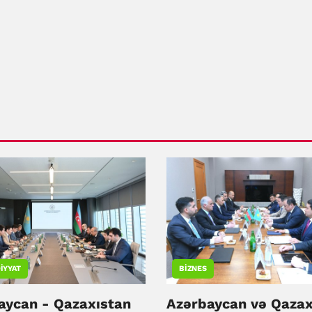
IYYAT
BIZNES
aycan - Qazaxıstan
Azərbaycan və Qazax