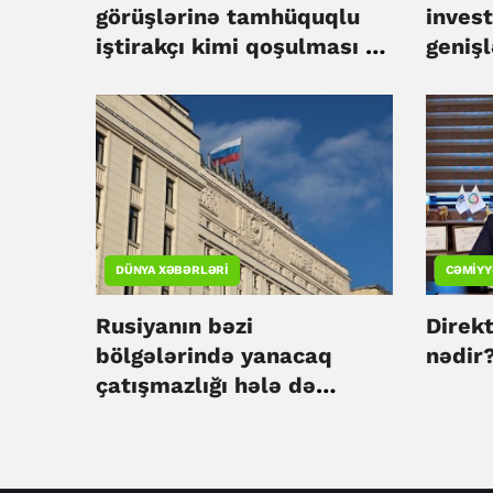
görüşlərinə tamhüquqlu
invest
iştirakçı kimi qoşulması bu
geniş
formatın müsbət
edilib
təkamülündə yeni
mərhələnin başlanğıcı olub
- Tokayev
DÜNYA XƏBƏRLƏRI
CƏMIYY
Rusiyanın bəzi
Direk
bölgələrində yanacaq
nədir
çatışmazlığı hələ də
davam edir