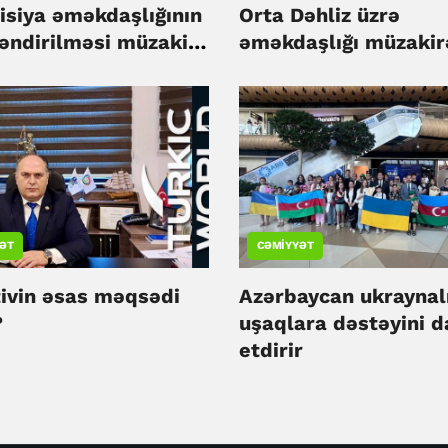
isiya əməkdaşlığının
Orta Dəhliz üzrə
ləndirilməsi müzakirə
əməkdaşlığı müzakir
ƏT
CƏMIYYƏT
tivin əsas məqsədi
Azərbaycan ukraynal
?
uşaqlara dəstəyini 
etdirir