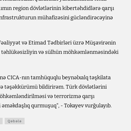
dımın region dövlətlərinin kibertəhdidlərə qarşı
 infrastrukturun mühafizəsini gücləndirəcəyinə
 Fəaliyyət və Etimad Tədbirləri üzrə Müşavirənin
in, təhlükəsizliyin və sülhün möhkəmlənməsindəki
rinə CICA-nın tamhüquqlu beynəlxalq təşkilata
rə təşəkkürümü bildirirəm. Türk dövlətlərini
möhkəmləndirilməsi və terrorizmə qarşı
i əməkdaşlıq qurmuşuq", - Tokayev vurğulayıb.
Qəbələ