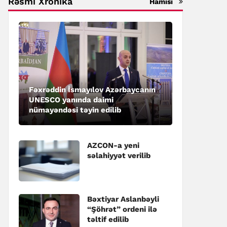
Rəsmi Xronika
Hamısı
Fəxrəddin İsmayılov Azərbaycanın
UNESCO yanında daimi
nümayəndəsi təyin edilib
AZCON-a yeni
səlahiyyət verilib
Bəxtiyar Aslanbəyli
“Şöhrət” ordeni ilə
təltif edilib