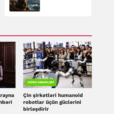
DÜNYA XƏBƏRLƏRI
rayna
Çin şirkətləri humanoid
hbəri
robotlar üçün güclərini
birləşdirir