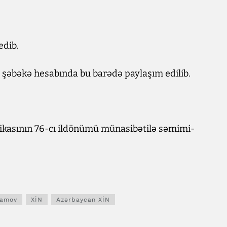
edib.
al şəbəkə hesabında bu barədə paylaşım edilib.
blikasının 76-cı ildönümü münasibətilə səmimi-
ramov
XİN
Azərbaycan XİN