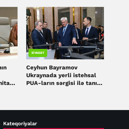
SIYASƏT
nın
Ceyhun Bayramov
Ukraynada yerli istehsal
nitar
PUA-ların sərgisi ilə tanış
k –
olub
Kateqoriyalar