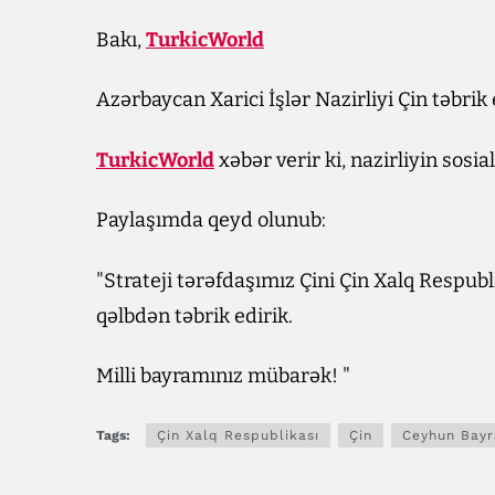
Bakı,
TurkicWorld
Azərbaycan Xarici İşlər Nazirliyi Çin təbrik 
TurkicWorld
xəbər verir ki, nazirliyin sosi
Paylaşımda qeyd olunub:
"Strateji tərəfdaşımız Çini Çin Xalq Respu
qəlbdən təbrik edirik.
Milli bayramınız mübarək! "
Tags:
Çin Xalq Respublikası
Çin
Ceyhun Bay