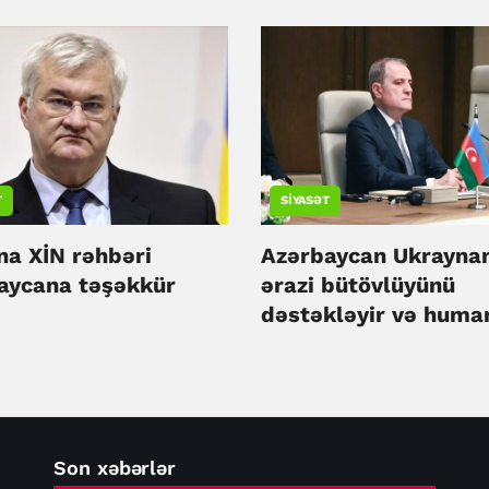
aşlığını müzakirə
T
SIYASƏT
na XİN rəhbəri
Azərbaycan Ukrayna
aycana təşəkkür
ərazi bütövlüyünü
dəstəkləyir və huma
yardım davam edəcə
Ceyhun Bayramov
Son xəbərlər