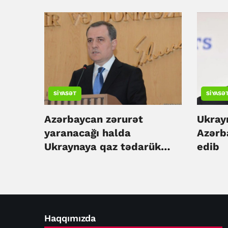
tərəfd
edib
SIYASƏT
SIYASƏ
Azərbaycan zərurət
Ukray
yaranacağı halda
Azərb
Ukraynaya qaz tədarük
edib
etməyə hazırdır - Ceyhun
Bayramov
Haqqımızda