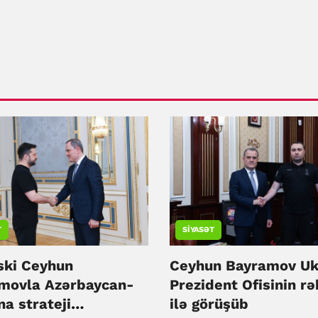
T
SIYASƏT
ski Ceyhun
Ceyhun Bayramov Uk
movla Azərbaycan-
Prezident Ofisinin rə
a strateji
ilə görüşüb