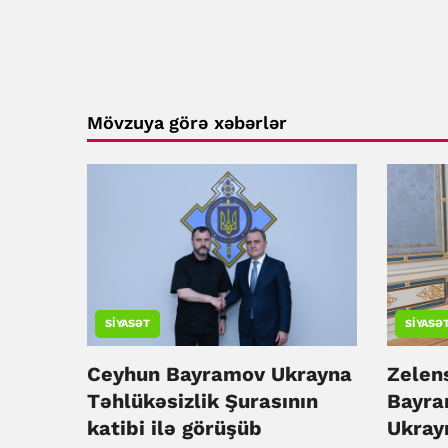
Mövzuya görə xəbərlər
SIYASƏT
SIYASƏ
Ceyhun Bayramov Ukrayna
Zelen
Təhlükəsizlik Şurasının
Bayra
katibi ilə görüşüb
Ukrayn