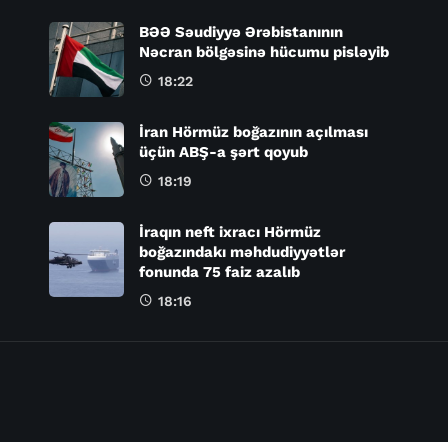
BƏƏ Səudiyyə Ərəbistanının
Nəcran bölgəsinə hücumu pisləyib
18:22
İran Hörmüz boğazının açılması
üçün ABŞ-a şərt qoyub
18:19
İraqın neft ixracı Hörmüz
boğazındakı məhdudiyyətlər
fonunda 75 faiz azalıb
18:16