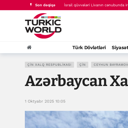
İsrail qüvvələri Livanın cənubunda ir
Son dəqiqə
BƏƏ Səudiyyə Ərəbistanının Nəcran 
Türk Dövlətləri
Siyasə
ÇIN XALQ RESPUBLIKASI
ÇIN
CEYHUN BAYRAMO
Azərbaycan Xari
1 Oktyabr 2025 10:05