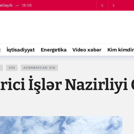
əliləyib
18:08
bölgəsinə hücumu pisləyib
18:22
t
İqtisadiyyat
Energetika
Video xəbər
Kim kimdir
V
XİN
AZƏRBAYCAN XİN
ci İşlər Nazirliyi 