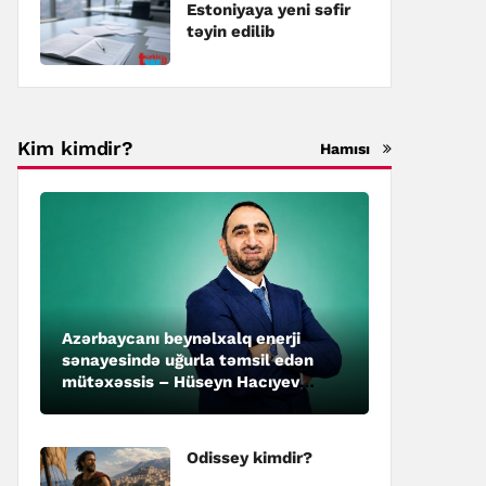
Estoniyaya yeni səfir
təyin edilib
Kim kimdir?
Hamısı
Azərbaycanı beynəlxalq enerji
sənayesində uğurla təmsil edən
mütəxəssis – Hüseyn Hacıyev
kimdir?
Odissey kimdir?