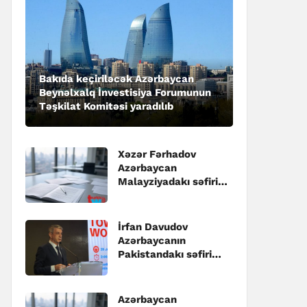
Bakıda keçiriləcək Azərbaycan
Beynəlxalq İnvestisiya Forumunun
Təşkilat Komitəsi yaradılıb
Xəzər Fərhadov
Azərbaycan
Malayziyadakı səfiri
təyin edilib
İrfan Davudov
Azərbaycanın
Pakistandakı səfiri
təyin edilib
Azərbaycan