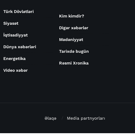
Türk Dövlətləri
Kim kimdir?
Siyasət
Digər xəbərlər
İqtisadiyyat
Mədəniyyət
Dünya xəbərləri
Tarixdə bugün
Energetika
Rəsmi Xronika
Video xəbər
Əlaqə
Media partnyorları