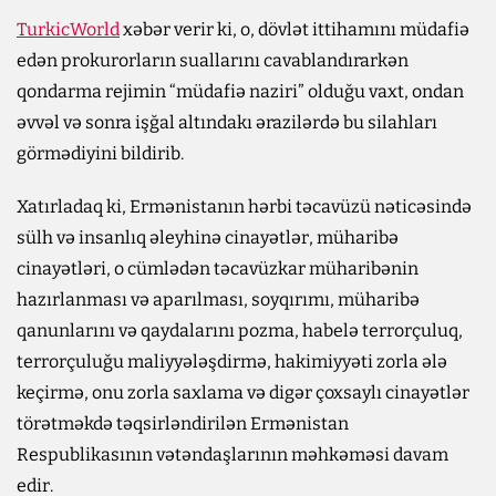
TurkicWorld
xəbər verir ki, o, dövlət ittihamını müdafiə
edən prokurorların suallarını cavablandırarkən
qondarma rejimin “müdafiə naziri” olduğu vaxt, ondan
əvvəl və sonra işğal altındakı ərazilərdə bu silahları
görmədiyini bildirib.
Xatırladaq ki, Ermənistanın hərbi təcavüzü nəticəsində
sülh və insanlıq əleyhinə cinayətlər, müharibə
cinayətləri, o cümlədən təcavüzkar müharibənin
hazırlanması və aparılması, soyqırımı, müharibə
qanunlarını və qaydalarını pozma, habelə terrorçuluq,
terrorçuluğu maliyyələşdirmə, hakimiyyəti zorla ələ
keçirmə, onu zorla saxlama və digər çoxsaylı cinayətlər
törətməkdə təqsirləndirilən Ermənistan
Respublikasının vətəndaşlarının məhkəməsi davam
edir.