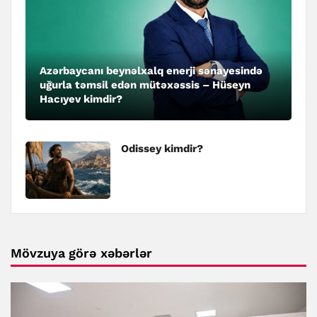
Azərbaycanı beynəlxalq enerji sənayesində
uğurla təmsil edən mütəxəssis – Hüseyn
Hacıyev kimdir?
Odissey kimdir?
Mövzuya görə xəbərlər