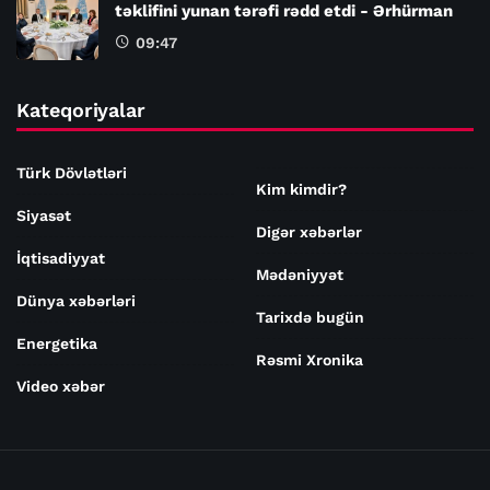
təklifini yunan tərəfi rədd etdi - Ərhürman
09:47
Kateqoriyalar
Türk Dövlətləri
Kim kimdir?
Siyasət
Digər xəbərlər
İqtisadiyyat
Mədəniyyət
Dünya xəbərləri
Tarixdə bugün
Energetika
Rəsmi Xronika
Video xəbər