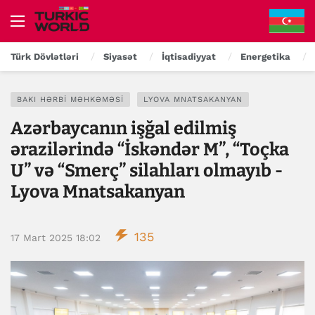
Türk Dövlətləri
Siyasət
İqtisadiyyat
Energetika
BAKI HƏRBI MƏHKƏMƏSI
LYOVA MNATSAKANYAN
Azərbaycanın işğal edilmiş
ərazilərində “İskəndər M”, “Toçka
U” və “Smerç” silahları olmayıb -
Lyova Mnatsakanyan
135
17 Mart 2025 18:02