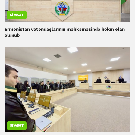
SIYASƏT
Ermənistan vətəndaşlarının məhkəməsində hökm elan
olunub
SIYASƏT