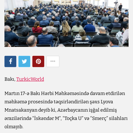
Bakı,
TurkicWorld
Martın 17-ə Bakı Hərbi Məhkəməsində davam etdirilən
məhkəmə prosesində təqsirləndirilən şəxs Lyova
Mnatsakanyan deyib ki, Azərbaycanın işğal edilmiş
ərazilərində “İskəndər M”, “Toçka U” və “Smerç” silahları
olmayıb.