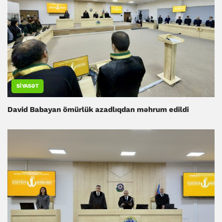
SIYASƏT
David Babayan ömürlük azadlıqdan məhrum edildi