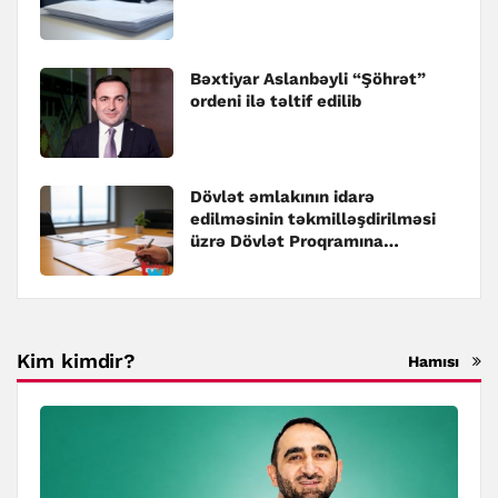
Bəxtiyar Aslanbəyli “Şöhrət”
ordeni ilə təltif edilib
Dövlət əmlakının idarə
edilməsinin təkmilləşdirilməsi
üzrə Dövlət Proqramına
dəyişiklik edilib
Kim kimdir?
Hamısı