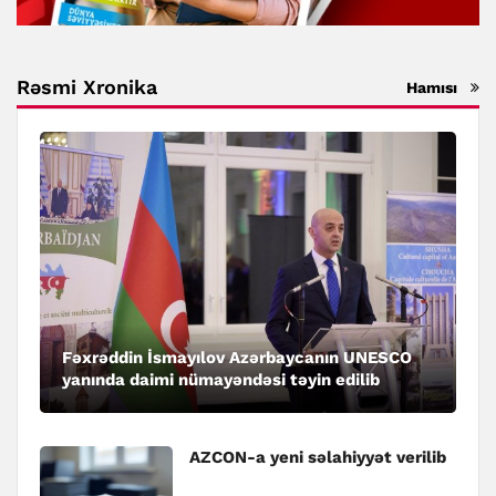
Rəsmi Xronika
Hamısı
Fəxrəddin İsmayılov Azərbaycanın UNESCO
yanında daimi nümayəndəsi təyin edilib
AZCON-a yeni səlahiyyət verilib