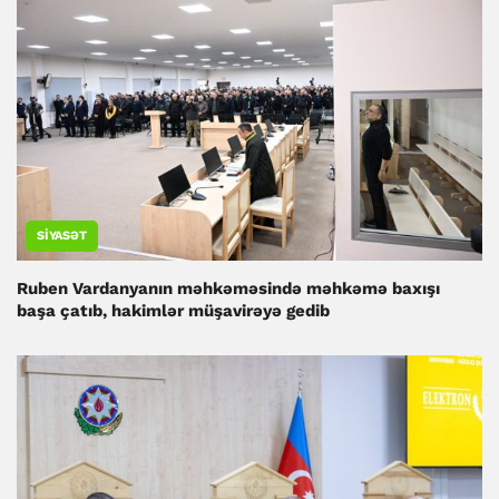
SIYASƏT
Ruben Vardanyanın məhkəməsində məhkəmə baxışı
başa çatıb, hakimlər müşavirəyə gedib