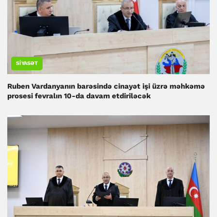
SIYASƏT
Ruben Vardanyanın barəsində cinayət işi üzrə məhkəmə
prosesi fevralın 10-da davam etdiriləcək