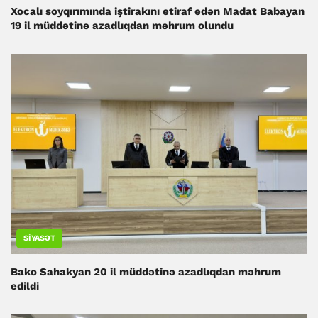
Xocalı soyqırımında iştirakını etiraf edən Madat Babayan
19 il müddətinə azadlıqdan məhrum olundu
SIYASƏT
Bako Sahakyan 20 il müddətinə azadlıqdan məhrum
edildi