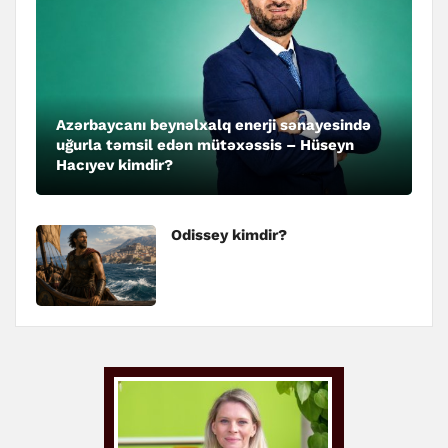
Azərbaycanı beynəlxalq enerji sənayesində
uğurla təmsil edən mütəxəssis – Hüseyn
Hacıyev kimdir?
Odissey kimdir?