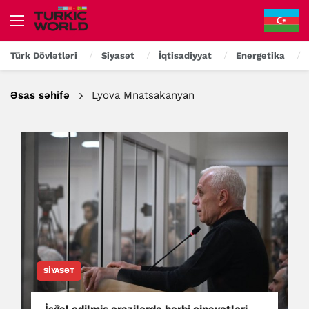
Türk Dövlətləri
Siyasət
İqtisadiyyat
Energetika
Əsas səhifə
Lyova Mnatsakanyan
SIYASƏT
İşğal edilmiş ərazilərdə hərbi cinayətləri