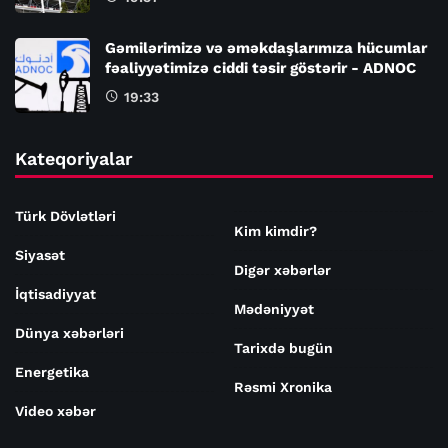
Gəmilərimizə və əməkdaşlarımıza hücumlar
fəaliyyətimizə ciddi təsir göstərir - ADNOC
19:33
Kateqoriyalar
Türk Dövlətləri
Kim kimdir?
Siyasət
Digər xəbərlər
İqtisadiyyat
Mədəniyyət
Dünya xəbərləri
Tarixdə bugün
Energetika
Rəsmi Xronika
Video xəbər