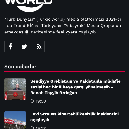
"Türk Dünyası" (Turkic.World) media platforması 2021-ci
ildə Trend BİA və Türkiyənin "Albayrak" Media Qrupunun
əməkdaşlığı nəticəsində fəaliyyətə başlayıb.
Son xəbərlər
Səudiyyə Ərəbistanı və Pakistanla müdafiə
sazişi heç bir ölkəyə qarşı yönəlməyib -
Rəcəb Tayyib Ərdoğan
19:50
Levi Strauss kibertəhlükəsizlik insidentini
açıqlayıb
19:37