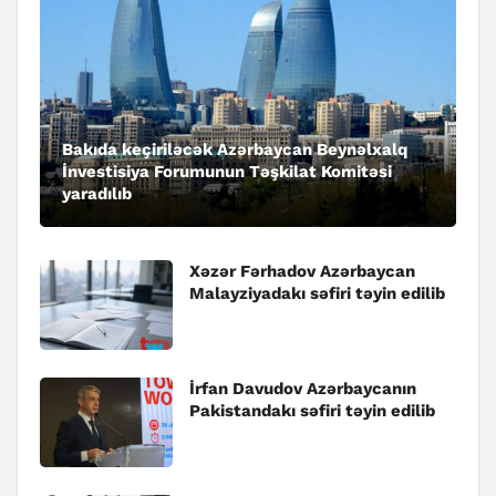
Bakıda keçiriləcək Azərbaycan Beynəlxalq
İnvestisiya Forumunun Təşkilat Komitəsi
yaradılıb
Xəzər Fərhadov Azərbaycan
Malayziyadakı səfiri təyin edilib
İrfan Davudov Azərbaycanın
Pakistandakı səfiri təyin edilib