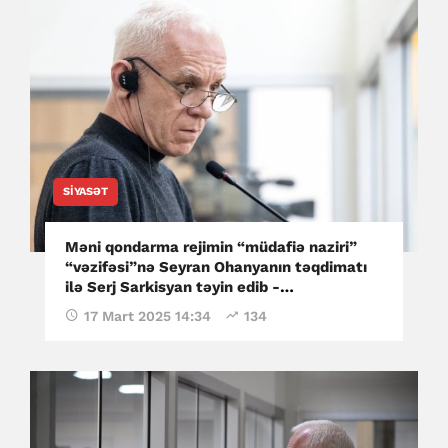
SIYASƏT
Məni qondarma rejimin “müdafiə naziri”
“vəzifəsi”nə Seyran Ohanyanın təqdimatı
ilə Serj Sarkisyan təyin edib -
Mnatsakanyan
17 Mart 2025 14:34
134