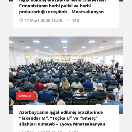
Ermənistanın hərbi polisi və hərbi
prokurorluğu araşdırıb - Mnatsakanyan
17 Mart 2025 18:08
140
SIYASƏT
Azərbaycanın işğal edilmiş ərazilərində
“İskəndər M”, “Toçka U” və “Smerç”
silahları olmayıb - Lyova Mnatsakanyan