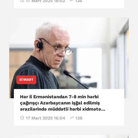
17 Mart 2025 18:02
136
SIYASƏT
Hər il Ermənistandan 7-8 min hərbi
çağırışçı Azərbaycanın işğal edilmiş
ərazilərində müddətli hərbi xidmətə
göndərilirdi - Mnatsakanyan
17 Mart 2025 16:04
136