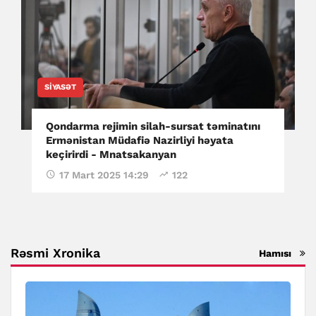
SIYASƏT
Qondarma rejimin silah-sursat təminatını
Ermənistan Müdafiə Nazirliyi həyata
keçirirdi - Mnatsakanyan
17 Mart 2025 14:29
122
Rəsmi Xronika
Hamısı