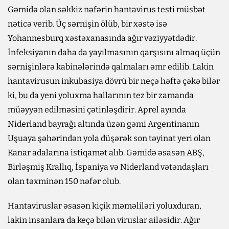
Gəmidə olan səkkiz nəfərin hantavirus testi müsbət
nəticə verib. Üç sərnişin ölüb, bir xəstə isə
Yohannesburq xəstəxanasında ağır vəziyyətdədir.
İnfeksiyanın daha da yayılmasının qarşısını almaq üçün
sərnişinlərə kabinələrində qalmaları əmr edilib. Lakin
hantavirusun inkubasiya dövrü bir neçə həftə çəkə bilər
ki, bu da yeni yoluxma hallarının tez bir zamanda
müəyyən edilməsini çətinləşdirir. Aprel ayında
Niderland bayrağı altında üzən gəmi Argentinanın
Uşuaya şəhərindən yola düşərək son təyinat yeri olan
Kanar adalarına istiqamət alıb. Gəmidə əsasən ABŞ,
Birləşmiş Krallıq, İspaniya və Niderland vətəndaşları
olan təxminən 150 nəfər olub.
Hantaviruslar əsasən kiçik məməliləri yoluxduran,
lakin insanlara da keçə bilən viruslar ailəsidir. Ağır