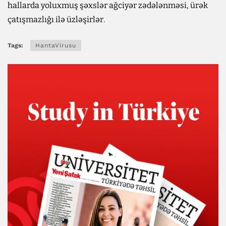
hallarda yoluxmuş şəxslər ağciyər zədələnməsi, ürək
çatışmazlığı ilə üzləşirlər.
Tags:
HantaVirusu