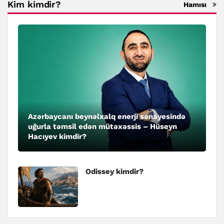
Kim kimdir?
Hamısı
Azərbaycanı beynəlxalq enerji sənayesində
uğurla təmsil edən mütəxəssis – Hüseyn
Hacıyev kimdir?
Odissey kimdir?