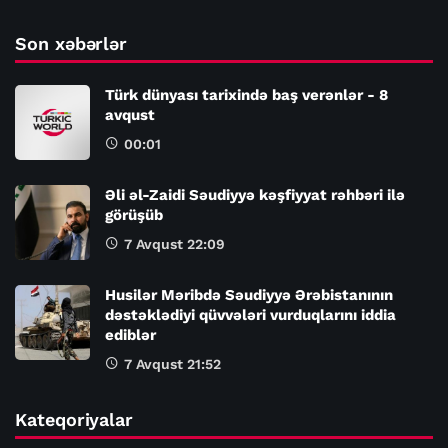
Son xəbərlər
Türk dünyası tarixində baş verənlər - 8
avqust
00:01
Əli əl-Zaidi Səudiyyə kəşfiyyat rəhbəri ilə
görüşüb
7 Avqust 22:09
Husilər Məribdə Səudiyyə Ərəbistanının
dəstəklədiyi qüvvələri vurduqlarını iddia
ediblər
7 Avqust 21:52
Kateqoriyalar