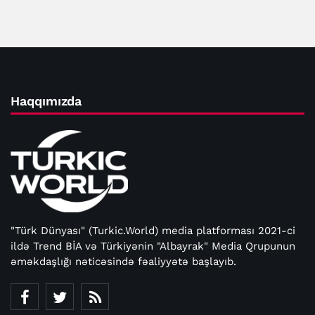
Haqqımızda
"Türk Dünyası" (Turkic.World) media platforması 2021-ci
ildə Trend BİA və Türkiyənin "Albayrak" Media Qrupunun
əməkdaşlığı nəticəsində fəaliyyətə başlayıb.