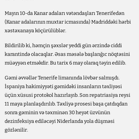
Mayın 10-da Kanar adaları vətəndaşları Tenerifedən
(Kanar adalarının muxtar icmasında) Madriddəki hərbi
xəstəxanaya köçürülüblər.
Bildirilib ki, həmçin şəxslər yeddi gün ərzində ciddi
karantində olacaqlar. Əsas məsələ başlanğıc nöqtəsini
müəyyən etməkdir. Bu tarix 6 may olaraq təyin edilib.
Gəmi əvvəllər Tenerife limanında lövbər salmışdı.
İspaniya hakimiyyəti gəmidəki insanların təxliyəsi
üçün xüsusi protokol hazırlayıb. Son repatriasiya reysi
11 maya planlaşdırılıb. Təxliyə prosesi başa çatdıqdan
sonra gəminin və təxminən 30 heyət üzvünün
dezinfeksiya ediləcəyi Niderlanda yola düşməsi
gözlənilir.