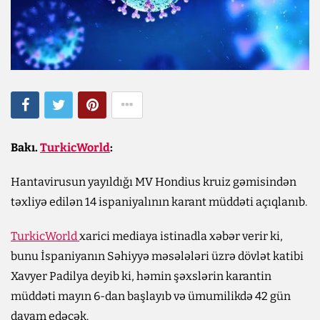
Bakı.
TurkicWorld
:
Hantavirusun yayıldığı MV Hondius kruiz gəmisindən
təxliyə edilən 14 ispaniyalının karant müddəti açıqlanıb.
TurkicWorld
xarici mediaya istinadla xəbər verir ki,
bunu İspaniyanın Səhiyyə məsələləri üzrə dövlət katibi
Xavyer Padilya deyib ki, həmin şəxslərin karantin
müddəti mayın 6-dan başlayıb və ümumilikdə 42 gün
davam edəcək.