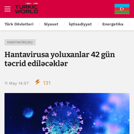
Türk Dövlətləri
Siyasət
İqtisadiyyat
Energetika
HANTAVIRUSU
Hantavirusa yoluxanlar 42 gün
təcrid ediləcəklər
131
11 May 14:57