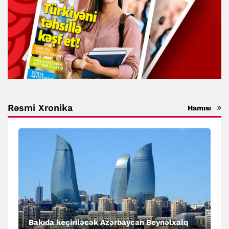
Rəsmi Xronika
Hamısı
Bakıda keçiriləcək Azərbaycan Beynəlxalq