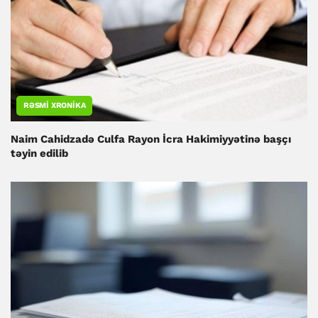
RƏSMI XRONIKA
Naim Cahidzadə Culfa Rayon İcra Hakimiyyətinə başçı
təyin edilib