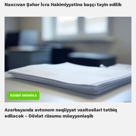
Naxcıvan Şəhər İcra Hakimiyyətinə başçı təyin edilib
RƏSMI XRONIKA
Azərbayanda avtonom nəqliyyat vasitəsiləri tətbiq
ediləcək - Dövlət rüsumu müəyyənləşib