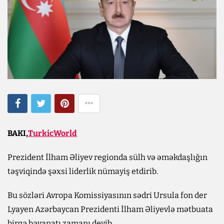
BAKI,
TurkicWorld
Prezident İlham Əliyev regionda sülh və əməkdaşlığın
təşviqində şəxsi liderlik nümayiş etdirib.
Bu sözləri Avropa Komissiyasının sədri Ursula fon der
Lyayen Azərbaycan Prezidenti İlham Əliyevlə mətbuata
birgə bəyanatı zamanı deyib.