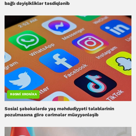
bağlı dəyişikliklər təsdiqlənib
RƏSMI XRONIKA
Sosial şəbəkələrdə yaş məhdudiyyəti tələblərinin
pozulmasına görə cərimələr müəyyənləşib