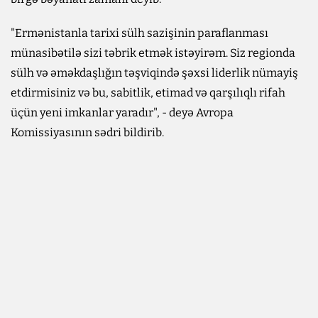
"Ermənistanla tarixi sülh sazişinin paraflanması
münasibətilə sizi təbrik etmək istəyirəm. Siz regionda
sülh və əməkdaşlığın təşviqində şəxsi liderlik nümayiş
etdirmisiniz və bu, sabitlik, etimad və qarşılıqlı rifah
üçün yeni imkanlar yaradır", - deyə Avropa
Komissiyasının sədri bildirib.