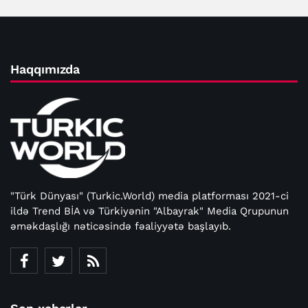
Haqqımızda
"Türk Dünyası" (Turkic.World) media platforması 2021-ci
ildə Trend BİA və Türkiyənin "Albayrak" Media Qrupunun
əməkdaşlığı nəticəsində fəaliyyətə başlayıb.