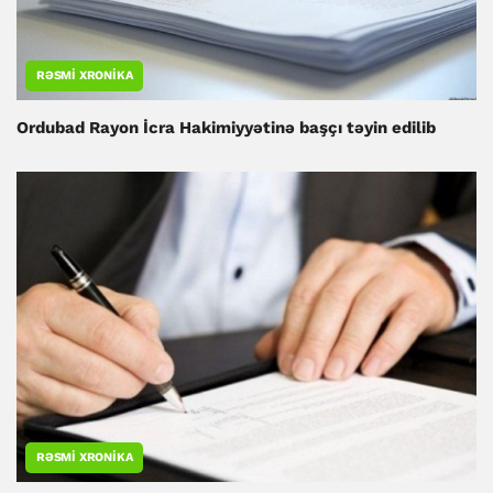
RƏSMI XRONIKA
Ordubad Rayon İcra Hakimiyyətinə başçı təyin edilib
RƏSMI XRONIKA