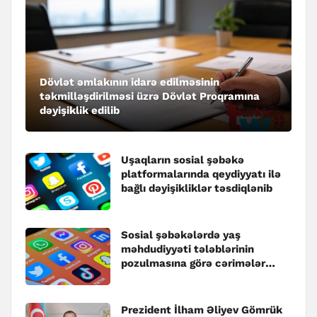
Dövlət əmlakının idarə edilməsinin
təkmilləşdirilməsi üzrə Dövlət Proqramına
dəyişiklik edilib
Uşaqların sosial şəbəkə
platformalarında qeydiyyatı ilə
bağlı dəyişikliklər təsdiqlənib
Sosial şəbəkələrdə yaş
məhdudiyyəti tələblərinin
pozulmasına görə cərimələr
müəyyənləşib
Prezident İlham Əliyev Gömrük