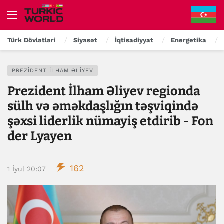
Türk Dövlətləri
Siyasət
İqtisadiyyat
Energetika
PREZIDENT İLHAM ƏLIYEV
Prezident İlham Əliyev regionda
sülh və əməkdaşlığın təşviqində
şəxsi liderlik nümayiş etdirib - Fon
der Lyayen
162
1 İyul 20:07