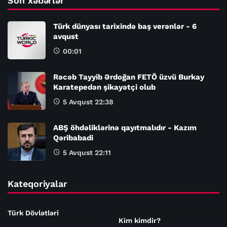
Son xəbərlər
Türk dünyası tarixində baş verənlər - 6
avqust
00:01
Rəcəb Tayyib Ərdoğan FETÖ üzvü Burkay
Karatepedən şikayətçi olub
5 Avqust 22:38
ABŞ öhdəliklərinə qayıtmalıdır - Kazım
Qəribabadi
5 Avqust 22:11
Kateqoriyalar
Türk Dövlətləri
Kim kimdir?