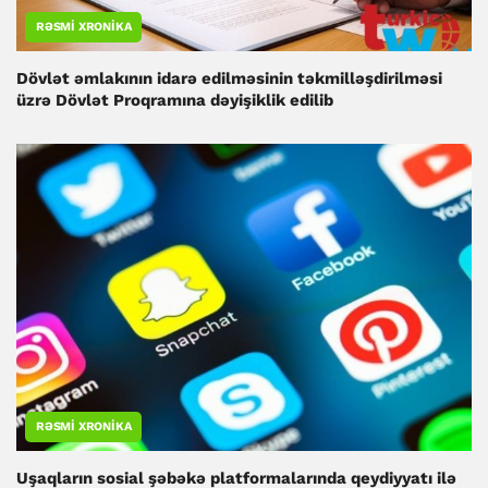
RƏSMI XRONIKA
Dövlət əmlakının idarə edilməsinin təkmilləşdirilməsi
üzrə Dövlət Proqramına dəyişiklik edilib
RƏSMI XRONIKA
Uşaqların sosial şəbəkə platformalarında qeydiyyatı ilə