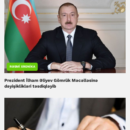
RƏSMI XRONIKA
Prezident İlham Əliyev Gömrük Məcəlləsinə
dəyişiklikləri təsdiqləyib