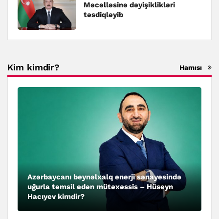
Məcəlləsinə dəyişiklikləri
təsdiqləyib
Kim kimdir?
Hamısı
Azərbaycanı beynəlxalq enerji sənayesində
uğurla təmsil edən mütəxəssis – Hüseyn
Hacıyev kimdir?