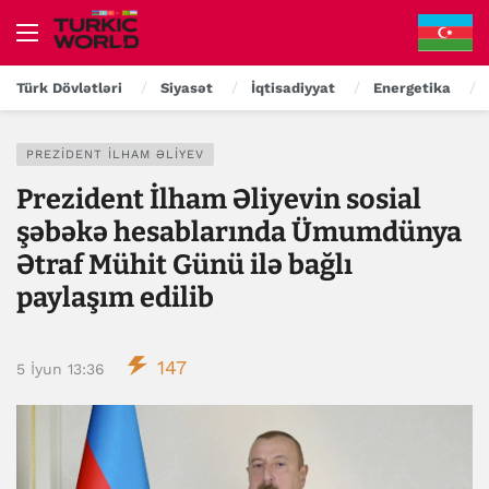
Türk Dövlətləri
Siyasət
İqtisadiyyat
Energetika
PREZIDENT İLHAM ƏLIYEV
Prezident İlham Əliyevin sosial
şəbəkə hesablarında Ümumdünya
Ətraf Mühit Günü ilə bağlı
paylaşım edilib
147
5 İyun 13:36