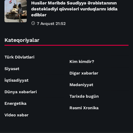
Husilər Məribdə Səudiyyə Ərəbistanının
dəstəklədiyi qüvvələri vurduqlarını iddia
ediblər
7 Avqust 21:52
Kateqoriyalar
Türk Dövlətləri
Kim kimdir?
Siyasət
Digər xəbərlər
İqtisadiyyat
Mədəniyyət
Dünya xəbərləri
Tarixdə bugün
Energetika
Rəsmi Xronika
Video xəbər