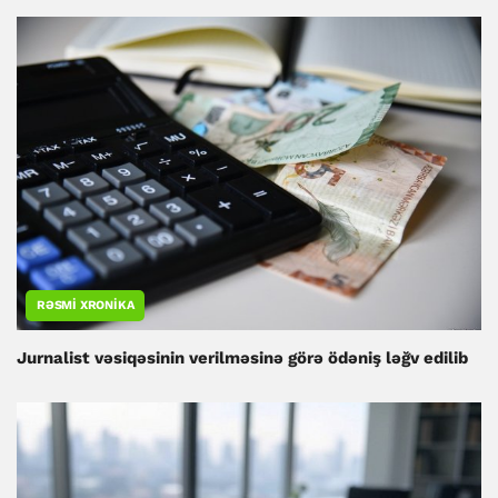
RƏSMI XRONIKA
Jurnalist vəsiqəsinin verilməsinə görə ödəniş ləğv edilib