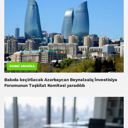
RƏSMI XRONIKA
Bakıda keçiriləcək Azərbaycan Beynəlxalq İnvestisiya
Forumunun Təşkilat Komitəsi yaradılıb