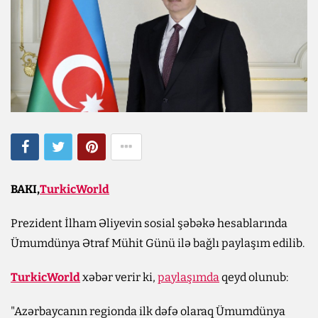
BAKI,
TurkicWorld
Prezident İlham Əliyevin sosial şəbəkə hesablarında
Ümumdünya Ətraf Mühit Günü ilə bağlı paylaşım edilib.
TurkicWorld
xəbər verir ki,
paylaşımda
qeyd olunub:
"Azərbaycanın regionda ilk dəfə olaraq Ümumdünya