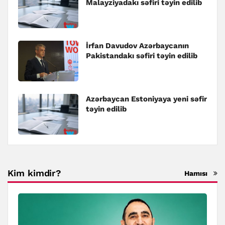
Malayziyadakı səfiri təyin edilib
İrfan Davudov Azərbaycanın
Pakistandakı səfiri təyin edilib
Azərbaycan Estoniyaya yeni səfir
təyin edilib
Kim kimdir?
Hamısı