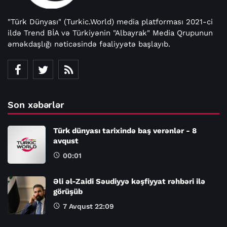
"Türk Dünyası" (Turkic.World) media platforması 2021-ci
ildə Trend BİA və Türkiyənin "Albayrak" Media Qrupunun
əməkdaşlığı nəticəsində fəaliyyətə başlayıb.
Son xəbərlər
Türk dünyası tarixində baş verənlər - 8
avqust
00:01
Əli əl-Zaidi Səudiyyə kəşfiyyat rəhbəri ilə
görüşüb
7 Avqust 22:09