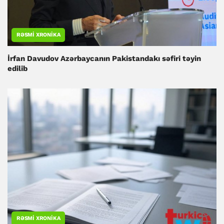
RƏSMI XRONIKA
İrfan Davudov Azərbaycanın Pakistandakı səfiri təyin
edilib
RƏSMI XRONIKA