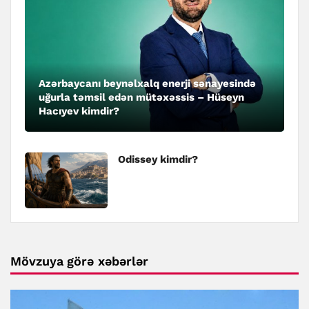
Azərbaycanı beynəlxalq enerji sənayesində
uğurla təmsil edən mütəxəssis – Hüseyn
Hacıyev kimdir?
Odissey kimdir?
Mövzuya görə xəbərlər