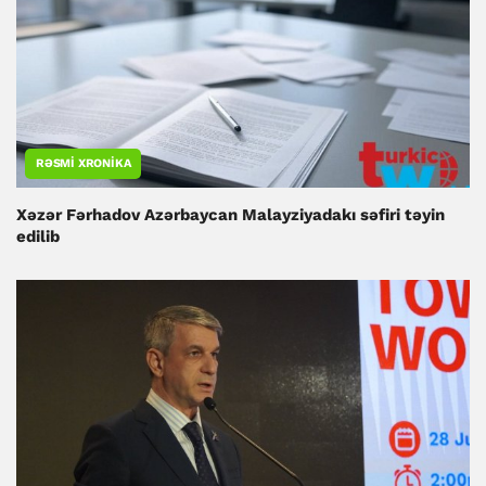
RƏSMI XRONIKA
Xəzər Fərhadov Azərbaycan Malayziyadakı səfiri təyin
edilib