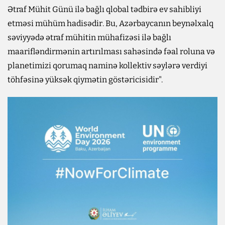
Ətraf Mühit Günü ilə bağlı qlobal tədbirə ev sahibliyi
etməsi mühüm hadisədir. Bu, Azərbaycanın beynəlxalq
səviyyədə ətraf mühitin mühafizəsi ilə bağlı
maarifləndirmənin artırılması sahəsində fəal roluna və
planetimizi qorumaq naminə kollektiv səylərə verdiyi
töhfəsinə yüksək qiymətin göstəricisidir".