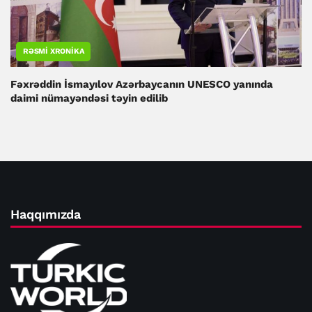
RƏSMI XRONIKA
Fəxrəddin İsmayılov Azərbaycanın UNESCO yanında
daimi nümayəndəsi təyin edilib
Haqqımızda