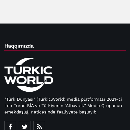
Haqqımızda
"Türk Dünyası" (Turkic.World) media platforması 2021-ci
ildə Trend BİA və Türkiyənin "Albayrak" Media Qrupunun
əməkdaşlığı nəticəsində fəaliyyətə başlayıb.