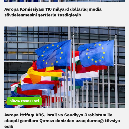
Avropa Komissiyası 110 milyard dollarlıq media
sövdələşməsini şərtlərlə təsdiqləyib
DÜNYA XƏBƏRLƏRI
Avropa İttifaqı ABŞ, İsrail və Səudiyyə Ərəbistanı ilə
əlaqəli gəmilərə Qırmızı dənizdən uzaq durmağı tövsiyə
edib