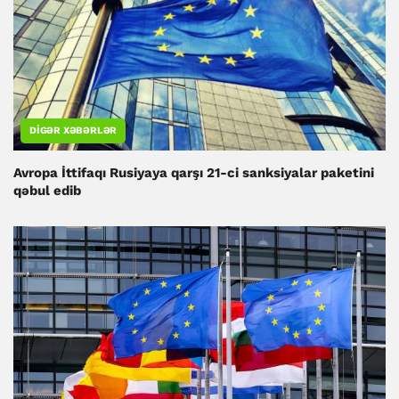
DIGƏR XƏBƏRLƏR
Avropa İttifaqı Rusiyaya qarşı 21-ci sanksiyalar paketini
qəbul edib