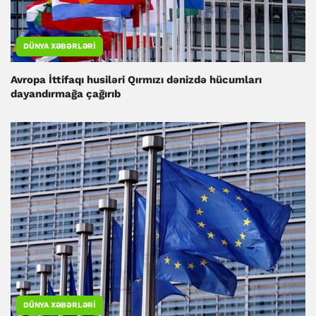
DÜNYA XƏBƏRLƏRI
Avropa İttifaqı husiləri Qırmızı dənizdə hücumları
dayandırmağa çağırıb
DÜNYA XƏBƏRLƏRI