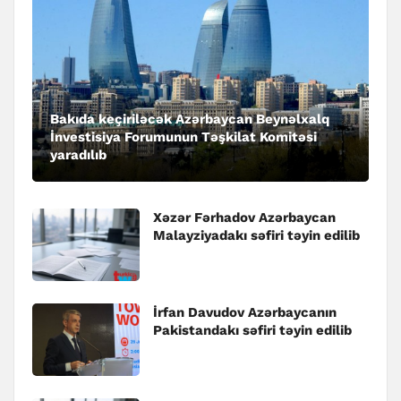
Bakıda keçiriləcək Azərbaycan Beynəlxalq
İnvestisiya Forumunun Təşkilat Komitəsi
yaradılıb
Xəzər Fərhadov Azərbaycan
Malayziyadakı səfiri təyin edilib
İrfan Davudov Azərbaycanın
Pakistandakı səfiri təyin edilib