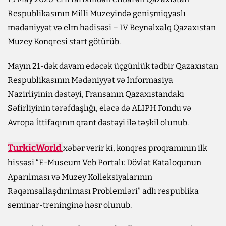
Respublikasının Milli Muzeyində genişmiqyaslı
mədəniyyət və elm hadisəsi – IV Beynəlxalq Qazaxıstan
Muzey Konqresi start götürüb.
Mayın 21-dək davam edəcək üçgünlük tədbir Qazaxıstan
Respublikasının Mədəniyyət və İnformasiya
Nazirliyinin dəstəyi, Fransanın Qazaxıstandakı
Səfirliyinin tərəfdaşlığı, eləcə də ALIPH Fondu və
Avropa İttifaqının qrant dəstəyi ilə təşkil olunub.
TurkicWorld
xəbər verir ki, konqres proqramının ilk
hissəsi “E-Museum Veb Portalı: Dövlət Kataloqunun
Aparılması və Muzey Kolleksiyalarının
Rəqəmsallaşdırılması Problemləri” adlı respublika
seminar-treninginə həsr olunub.