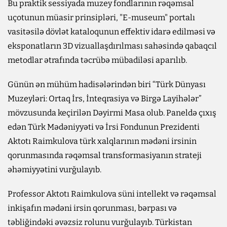
Bu praktik sessiyada muzey fondlarının rəqəmsal
uçotunun müasir prinsipləri, "E-museum" portalı
vasitəsilə dövlət kataloqunun effektiv idarə edilməsi və
eksponatların 3D vizuallaşdırılması sahəsində qabaqcıl
metodlar ətrafında təcrübə mübadiləsi aparılıb.
Günün ən mühüm hadisələrindən biri “Türk Dünyası
Muzeyləri: Ortaq İrs, İnteqrasiya və Birgə Layihələr”
mövzusunda keçirilən Dəyirmi Masa olub. Paneldə çıxış
edən Türk Mədəniyyəti və İrsi Fondunun Prezidenti
Aktotı Raimkulova türk xalqlarının mədəni irsinin
qorunmasında rəqəmsal transformasiyanın strateji
əhəmiyyətini vurğulayıb.
Professor Aktotı Raimkulova süni intellekt və rəqəmsal
inkişafın mədəni irsin qorunması, bərpası və
təbliğindəki əvəzsiz rolunu vurğulayıb. Türkistan