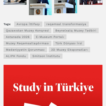
Tags:
Avropa İttifaqı
rəqəmsal transformasiya
Qazaxıstan Muzey Konqresi
Beynəlxalq Muzey Tədbiri
Astanada 2026
E-Museum Portalı
Muzey Rəqəmsallaşdırması
Türk Dünyası İrsi
Mədəniyyətin Qorunması
3D Muzey Eksponatları
ALIPH Fondu
Smitson İnstitutu