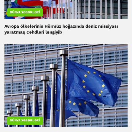
DÜNYA XƏBƏRLƏRI
Avropa ölkələrinin Hörmüz boğazında dəniz missiyası
yaratmaq cəhdləri ləngiyib
DÜNYA XƏBƏRLƏRI