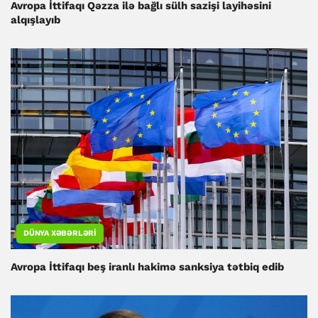
Avropa İttifaqı Qəzza ilə bağlı sülh sazişi layihəsini
alqışlayıb
DÜNYA XƏBƏRLƏRI
Avropa İttifaqı beş iranlı hakimə sanksiya tətbiq edib