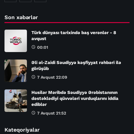
Son xəbərlər
Türk dünyası tarixində baş verənlər - 8
avqust
00:01
Əli əl-Zaidi Səudiyyə kəşfiyyat rəhbəri ilə
görüşüb
7 Avqust 22:09
Husilər Məribdə Səudiyyə Ərəbistanının
dəstəklədiyi qüvvələri vurduqlarını iddia
ediblər
7 Avqust 21:52
Kateqoriyalar