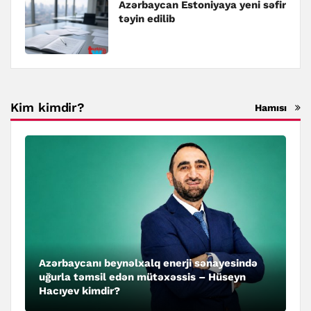
Azərbaycan Estoniyaya yeni səfir
təyin edilib
Kim kimdir?
Hamısı
Azərbaycanı beynəlxalq enerji sənayesində
uğurla təmsil edən mütəxəssis – Hüseyn
Hacıyev kimdir?