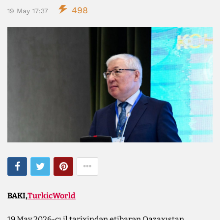
498
19 May 17:37
BAKI,
TurkicWorld
19 May 2026-cı il tarixindən etibarən Qazaxıstan