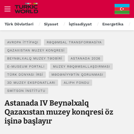
Türk Dövlətləri
Siyasət
İqtisadiyyat
Energetika
AVROPA İTTIFAQI
RƏQƏMSAL TRANSFORMASIYA
QAZAXISTAN MUZEY KONQRESI
BEYNƏLXALQ MUZEY TƏDBIRI
ASTANADA 2026
E-MUSEUM PORTALI
MUZEY RƏQƏMSALLAŞDIRMASI
TÜRK DÜNYASI İRSI
MƏDƏNIYYƏTIN QORUNMASI
3D MUZEY EKSPONATLARI
ALIPH FONDU
SMITSON İNSTITUTU
Astanada IV Beynəlxalq
Qazaxıstan muzey konqresi öz
işinə başlayır