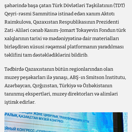
şəhərində başa çatan Türk Dövlətləri Təşkilatının (TDT)
Qeyri-rəsmi Sammitinə istinad edən xanım Aktotı
Raimkulova, Qazaxıstan Respublikasının Prezidenti
Zati-Aliləri cənab Kasım-Jomart Tokayevin Fondun türk
xalqlarının tarixi və mədəniyyətinə dair materialları
birləşdirən xüsusi rəqəmsal platformanın yaradılması
təklifini tam dəstəklədiklərini bildirib.
Tədbirdə Qazaxıstanın bütün regionlarından olan
muzey peşəkarları ilə yanaşı, ABŞ-ın Smitson İnstitutu,
Azərbaycan, Qırğızıstan, Türkiyə və Özbəkistanın
tanınmış ekspertləri, muzey direktorları və alimləri
iştirak edirlər.