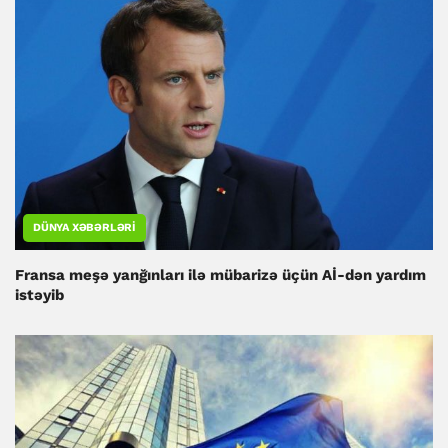
DÜNYA XƏBƏRLƏRI
Fransa meşə yanğınları ilə mübarizə üçün Aİ-dən yardım
istəyib