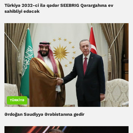
Türkiyə 2032-ci ilə qədər SEEBRIG Qərargahına ev
sahibliyi edəcək
TÜRKIYƏ
Ərdoğan Səudiyyə Ərəbistanına gedir