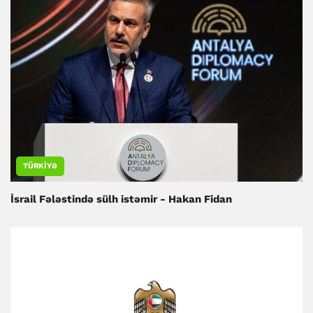
TÜRKIYƏ
İsrail Fələstində sülh istəmir - Hakan Fidan