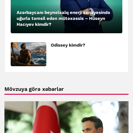
Azərbaycanı beynəlxalq enerji sənayesində
uğurla təmsil edən mütəxəssis – Hüseyn
Hacıyev kimdir?
Odissey kimdir?
Mövzuya görə xəbərlər