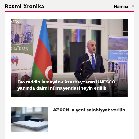
Rəsmi Xronika
Hamısı
Fəxrəddin İsmayılov Azərbaycanın UNESCO
yanında daimi nümayəndəsi təyin edilib
AZCON-a yeni səlahiyyət verilib