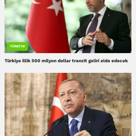
TÜRKIYƏ
Türkiyə illik 500 milyon dollar tranzit gəliri əldə edəcək