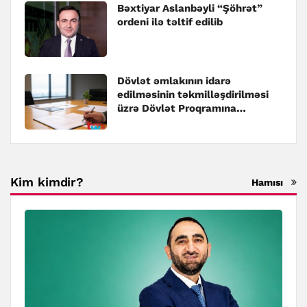
Bəxtiyar Aslanbəyli “Şöhrət”
ordeni ilə təltif edilib
Dövlət əmlakının idarə
edilməsinin təkmilləşdirilməsi
üzrə Dövlət Proqramına
dəyişiklik edilib
Kim kimdir?
Hamısı