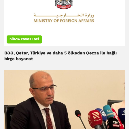
DÜNYA XƏBƏRLƏRI
BƏƏ, Qətər, Türkiyə və daha 5 ölkədən Qəzza ilə bağlı
birgə bəyanat