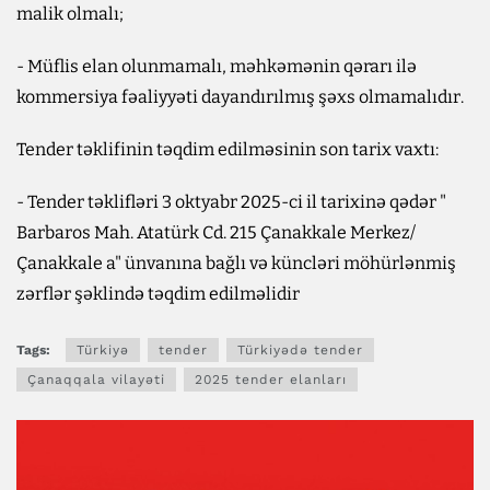
malik olmalı;
- Müflis elan olunmamalı, məhkəmənin qərarı ilə
kommersiya fəaliyyəti dayandırılmış şəxs olmamalıdır.
Tender təklifinin təqdim edilməsinin son tarix vaxtı:
- Tender təklifləri 3 oktyabr 2025-ci il tarixinə qədər "
Barbaros Mah. Atatürk Cd. 215 Çanakkale Merkez/
Çanakkale a" ünvanına bağlı və küncləri möhürlənmiş
zərflər şəklində təqdim edilməlidir
Tags:
Türkiyə
tender
Türkiyədə tender
Çanaqqala vilayəti
2025 tender elanları