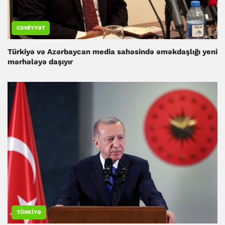
CƏMIYYƏT
Türkiyə və Azərbaycan media sahəsində əməkdaşlığı yeni
mərhələyə daşıyır
TÜRKIYƏ