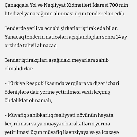
Çanaqqala Yol və Nəqliyyat Xidmətləri İdarəsi 700 min
litr dizel yanacağının alınması üçün tender elan edib.
Tenderdə yerli və əcnəbi şirkətlər iştirak edə bilər.
Yanacaq tenderin nəticələri açıqlandıqdan sonra 14 ay
ərzində təhvil alınacaq.
Tender iştirakçıları aşağıdakı meyarlara sahib
olmalıdırlar:
- Türkiyə Respublikasında vergilərə və digər icbari
ödənişlərə dair yerinə yetirilməsi vaxtı keçmiş
öhdəliklər olmamalı;
- Müvafiq sahibkarlıq fəaliyyəti növünün həyata
keçirilməsi və ya müəyyən hərəkətlərin yerinə
yetirilməsi üçün müvafiq lisenziyaya və ya icazəyə