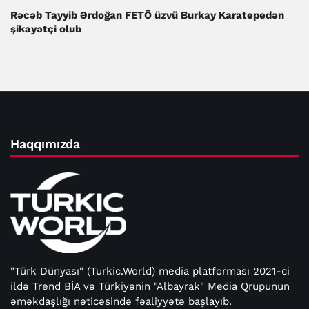
Rəcəb Tayyib Ərdoğan FETÖ üzvü Burkay Karatepedən
şikayətçi olub
Haqqımızda
"Türk Dünyası" (Turkic.World) media platforması 2021-ci
ildə Trend BİA və Türkiyənin "Albayrak" Media Qrupunun
əməkdaşlığı nəticəsində fəaliyyətə başlayıb.