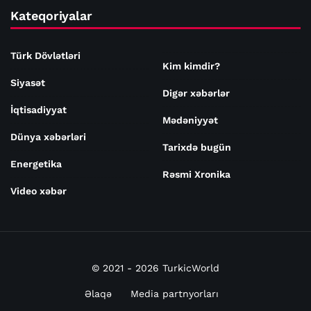
Kateqoriyalar
Türk Dövlətləri
Kim kimdir?
Siyasət
Digər xəbərlər
İqtisadiyyat
Mədəniyyət
Dünya xəbərləri
Tarixdə bugün
Energetika
Rəsmi Xronika
Video xəbər
© 2021 - 2026 TurkicWorld
Əlaqə
Media partnyorları