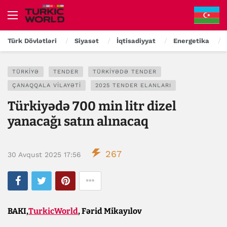
Türk Dövlətləri
Siyasət
İqtisadiyyat
Energetika
TÜRKIYƏ
TENDER
TÜRKIYƏDƏ TENDER
ÇANAQQALA VILAYƏTI
2025 TENDER ELANLARI
Türkiyədə 700 min litr dizel
yanacağı satın alınacaq
267
30 Avqust 2025 17:56
BAKI,
TurkicWorld
, Fərid Mikayılov