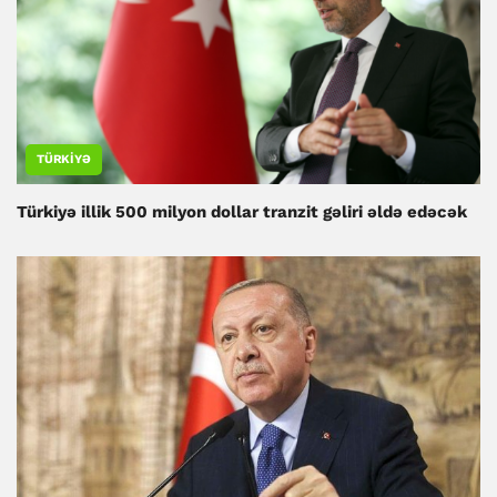
TÜRKIYƏ
Türkiyə illik 500 milyon dollar tranzit gəliri əldə edəcək