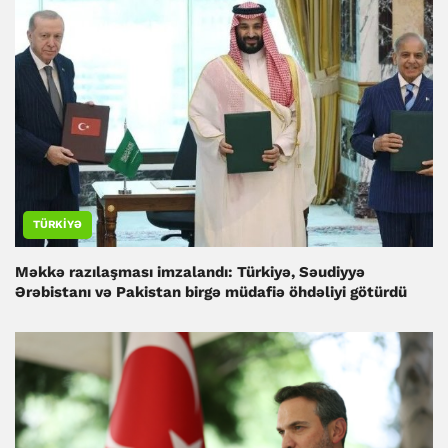
TÜRKIYƏ
Məkkə razılaşması imzalandı: Türkiyə, Səudiyyə
Ərəbistanı və Pakistan birgə müdafiə öhdəliyi götürdü