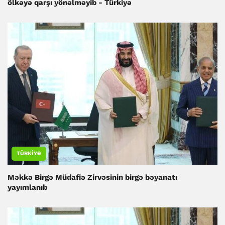
ölkəyə qarşı yönəlməyib - Türkiyə
TÜRKIYƏ
Məkkə Birgə Müdafiə Zirvəsinin birgə bəyanatı
yayımlanıb