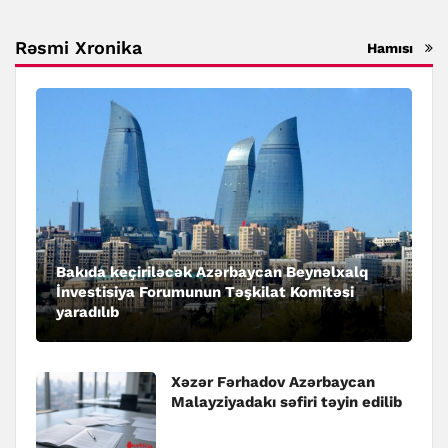
Rəsmi Xronika
Hamısı
Bakıda keçiriləcək Azərbaycan Beynəlxalq
İnvestisiya Forumunun Təşkilat Komitəsi
yaradılıb
Xəzər Fərhadov Azərbaycan
Malayziyadakı səfiri təyin edilib