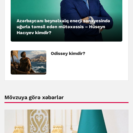
Azərbaycanı beynəlxalq enerji sənayesində
uğurla təmsil edən mütəxəssis – Hüseyn
Hacıyev kimdir?
Odissey kimdir?
Mövzuya görə xəbərlər