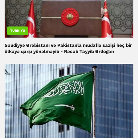
TÜRKIYƏ
Səudiyyə Ərəbistanı və Pakistanla müdafiə sazişi heç bir
ölkəyə qarşı yönəlməyib - Rəcəb Tayyib Ərdoğan