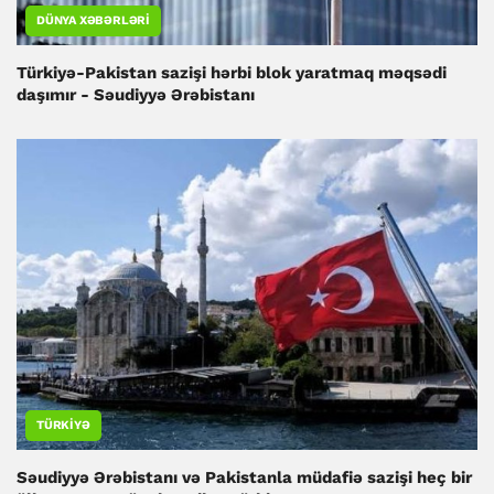
DÜNYA XƏBƏRLƏRI
Türkiyə-Pakistan sazişi hərbi blok yaratmaq məqsədi
daşımır - Səudiyyə Ərəbistanı
TÜRKIYƏ
Səudiyyə Ərəbistanı və Pakistanla müdafiə sazişi heç bir