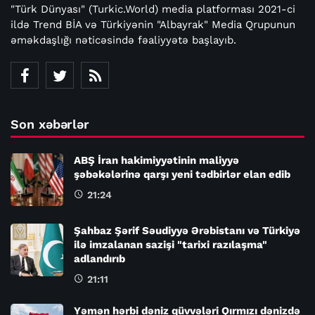
"Türk Dünyası" (Turkic.World) media platforması 2021-ci
ildə Trend BİA və Türkiyənin "Albayrak" Media Qrupunun
əməkdaşlığı nəticəsində fəaliyyətə başlayıb.
Son xəbərlər
ABŞ İran hakimiyyətinin maliyyə
şəbəkələrinə qarşı yeni tədbirlər elan edib
21:24
Şahbaz Şərif Səudiyyə Ərəbistanı və Türkiyə
ilə imzalanan sazişi "tarixi razılaşma"
adlandırıb
21:11
Yəmən hərbi dəniz qüvvələri Qırmızı dənizdə