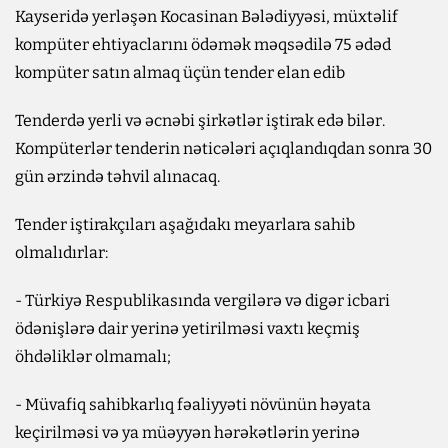
Kayseridə yerləşən Kocasinan Bələdiyyəsi, müxtəlif
kompüter ehtiyaclarını ödəmək məqsədilə 75 ədəd
kompüter satın almaq üçün tender elan edib
Tenderdə yerli və əcnəbi şirkətlər iştirak edə bilər.
Kompüterlər tenderin nəticələri açıqlandıqdan sonra 30
gün ərzində təhvil alınacaq.
Tender iştirakçıları aşağıdakı meyarlara sahib
olmalıdırlar:
- Türkiyə Respublikasında vergilərə və digər icbari
ödənişlərə dair yerinə yetirilməsi vaxtı keçmiş
öhdəliklər olmamalı;
- Müvafiq sahibkarlıq fəaliyyəti növünün həyata
keçirilməsi və ya müəyyən hərəkətlərin yerinə