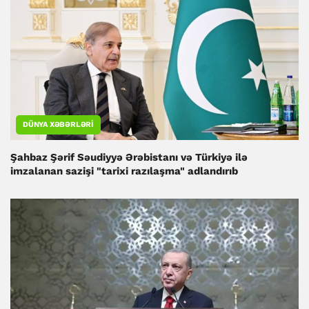
DÜNYA XƏBƏRLƏRI
Şahbaz Şərif Səudiyyə Ərəbistanı və Türkiyə ilə
imzalanan sazişi "tarixi razılaşma" adlandırıb