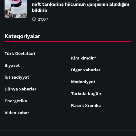
neft tankerinə hücumun qarşısının alındığını
bildirib
21:07
Kateqoriyalar
Türk Dövlətləri
Kim kimdir?
Siyasət
Digər xəbərlər
İqtisadiyyat
Mədəniyyət
Dünya xəbərləri
Tarixdə bugün
Energetika
Rəsmi Xronika
Video xəbər