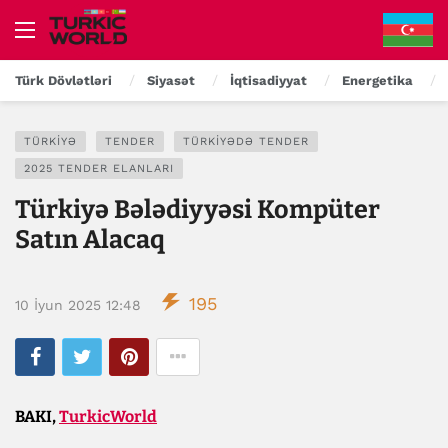
Türk Dövlətləri
Siyasət
İqtisadiyyat
Energetika
TÜRKIYƏ
TENDER
TÜRKIYƏDƏ TENDER
2025 TENDER ELANLARI
Türkiyə Bələdiyyəsi Kompüter
Satın Alacaq
195
10 İyun 2025 12:48
BAKI,
TurkicWorld