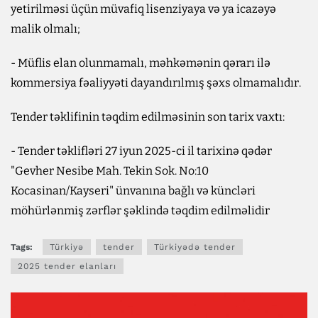
yetirilməsi üçün müvafiq lisenziyaya və ya icazəyə
malik olmalı;
- Müflis elan olunmamalı, məhkəmənin qərarı ilə
kommersiya fəaliyyəti dayandırılmış şəxs olmamalıdır.
Tender təklifinin təqdim edilməsinin son tarix vaxtı:
- Tender təklifləri 27 iyun 2025-ci il tarixinə qədər
"Gevher Nesibe Mah. Tekin Sok. No:10
Kocasinan/Kayseri" ünvanına bağlı və küncləri
möhürlənmiş zərflər şəklində təqdim edilməlidir
Tags:
Türkiyə
tender
Türkiyədə tender
2025 tender elanları