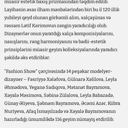
müasir estetik baxış prizmasından təqdim edilib.
Layihənin əsas ilham mənbələrindən biri bu il 120 illik
yubileyi qeyd olunan görkəmli alim, xalçaşünas və
rəssam Lətif Kərimovun zəngin yaradıcılığı olub.
Dizaynerlər onun yaratdığı xalça kompozisiyalarını,
naxışlarını, rəng harmoniyasını və bədii-estetik
prinsiplərini müasir geyim kolleksiyalarında yaradıcı
şəkildə əks etdiriblər.
"Fashion Show" çərçivəsində 14 peşəkar modelyer-
dizayner – Fəxriyyə Xələfova, Gülnarə Xəlilova, Leyla
Əhmədova, Yeganə Sadıqova, Mətanət Bayramova,
Xəyalə Məsimova, Səbinə Zülalova, Leyla Babazadə,
Günay Əliyeva, Şəbnəm Bayramova, Əcəmi Azər, Kübra
Nuriyeva, Afaq İsmayılzadə və Xəyalə Bayramovanın
hazırladığı ümumilikdə 116 geyim nümayiş etdirilib.