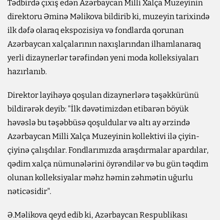
Tədbirdə çıxış edən Azərbaycan Milli Xalça Muzeyinin
direktoru Əminə Məlikova bildirib ki, muzeyin tarixində
ilk dəfə olaraq ekspozisiya və fondlarda qorunan
Azərbaycan xalçalarının naxışlarından ilhamlanaraq
yerli dizaynerlər tərəfindən yeni moda kolleksiyaları
hazırlanıb.
Direktor layihəyə qoşulan dizaynerlərə təşəkkürünü
bildirərək deyib: "İlk dəvətimizdən etibarən böyük
həvəslə bu təşəbbüsə qoşuldular və altı ay ərzində
Azərbaycan Milli Xalça Muzeyinin kollektivi ilə çiyin-
çiyinə çalışdılar. Fondlarımızda araşdırmalar apardılar,
qədim xalça nümunələrini öyrəndilər və bu gün təqdim
olunan kolleksiyalar məhz həmin zəhmətin uğurlu
nəticəsidir".
Ə.Məlikova qeyd edib ki, Azərbaycan Respublikası