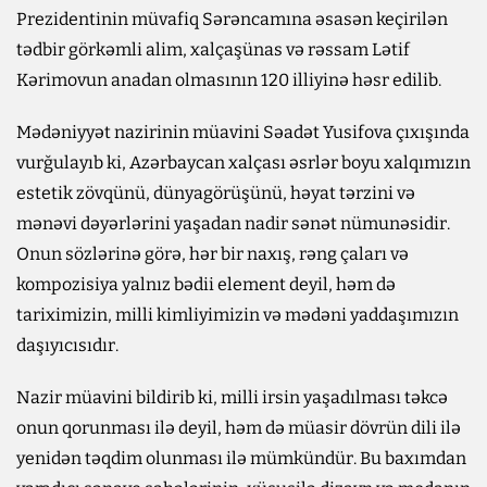
Prezidentinin müvafiq Sərəncamına əsasən keçirilən
tədbir görkəmli alim, xalçaşünas və rəssam Lətif
Kərimovun anadan olmasının 120 illiyinə həsr edilib.
Mədəniyyət nazirinin müavini Səadət Yusifova çıxışında
vurğulayıb ki, Azərbaycan xalçası əsrlər boyu xalqımızın
estetik zövqünü, dünyagörüşünü, həyat tərzini və
mənəvi dəyərlərini yaşadan nadir sənət nümunəsidir.
Onun sözlərinə görə, hər bir naxış, rəng çaları və
kompozisiya yalnız bədii element deyil, həm də
tariximizin, milli kimliyimizin və mədəni yaddaşımızın
daşıyıcısıdır.
Nazir müavini bildirib ki, milli irsin yaşadılması təkcə
onun qorunması ilə deyil, həm də müasir dövrün dili ilə
yenidən təqdim olunması ilə mümkündür. Bu baxımdan