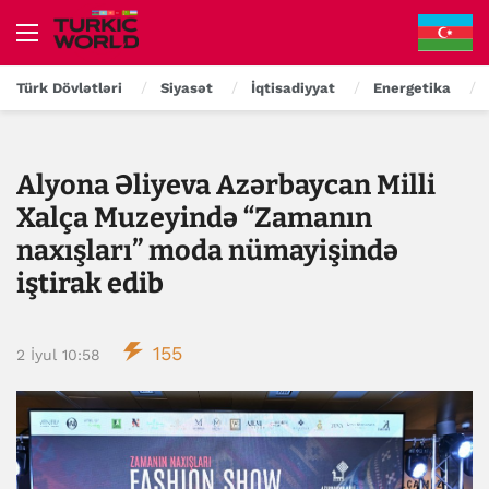
Türk Dövlətləri
Siyasət
İqtisadiyyat
Energetika
Alyona Əliyeva Azərbaycan Milli
Xalça Muzeyində “Zamanın
naxışları” moda nümayişində
iştirak edib
155
2 İyul 10:58