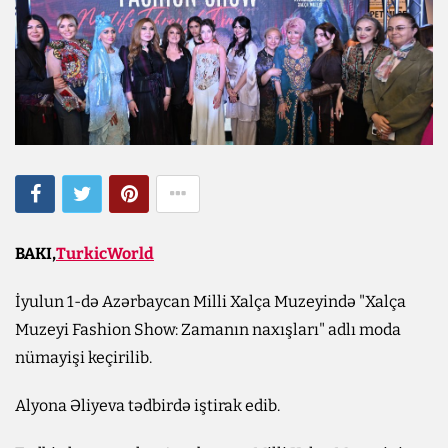
BAKI,
TurkicWorld
İyulun 1-də Azərbaycan Milli Xalça Muzeyində "Xalça
Muzeyi Fashion Show: Zamanın naxışları" adlı moda
nümayişi keçirilib.
Alyona Əliyeva tədbirdə iştirak edib.