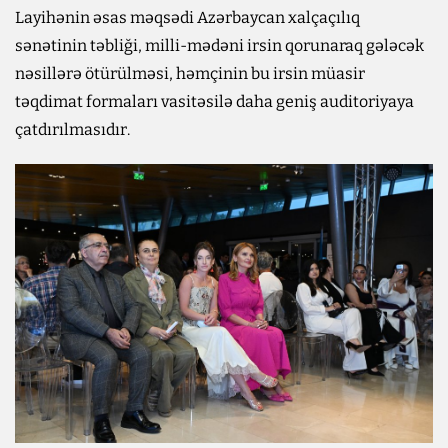
Layihənin əsas məqsədi Azərbaycan xalçaçılıq
sənətinin təbliği, milli-mədəni irsin qorunaraq gələcək
nəsillərə ötürülməsi, həmçinin bu irsin müasir
təqdimat formaları vasitəsilə daha geniş auditoriyaya
çatdırılmasıdır.