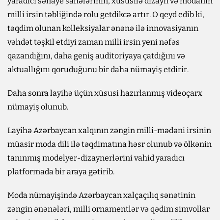
yaradıcı sənaye sahələrinin, xüsusilə dizayn və modanın
milli irsin təbliğində rolu getdikcə artır. O qeyd edib ki,
təqdim olunan kolleksiyalar ənənə ilə innovasiyanın
vəhdət təşkil etdiyi zaman milli irsin yeni nəfəs
qazandığını, daha geniş auditoriyaya çatdığını və
aktuallığını qoruduğunu bir daha nümayiş etdirir.
Daha sonra layihə üçün xüsusi hazırlanmış videoçarx
nümayiş olunub.
Layihə Azərbaycan xalqının zəngin milli-mədəni irsinin
müasir moda dili ilə təqdimatına həsr olunub və ölkənin
tanınmış modelyer-dizaynerlərini vahid yaradıcı
platformada bir araya gətirib.
Moda nümayişində Azərbaycan xalçaçılıq sənətinin
zəngin ənənələri, milli ornamentlər və qədim simvollar