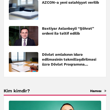
AZCON-a yeni səlahiyyət verilib
Bəxtiyar Aslanbəyli “Şöhrət”
ordeni ilə təltif edilib
Dövlət əmlakının idarə
edilməsinin təkmilləşdirilməsi
üzrə Dövlət Proqramına
dəyişiklik edilib
Kim kimdir?
Hamısı