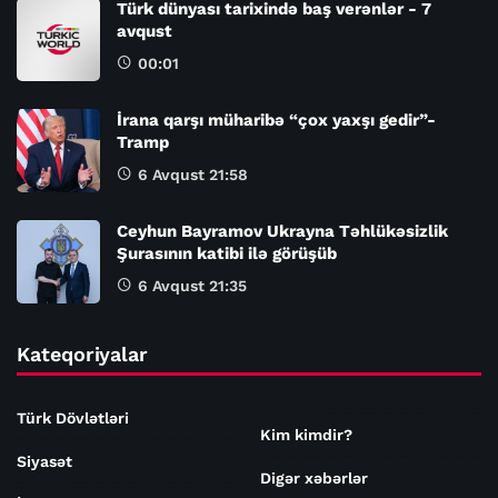
Türk dünyası tarixində baş verənlər - 7
avqust
00:01
İrana qarşı müharibə “çox yaxşı gedir”-
Tramp
6 Avqust 21:58
Ceyhun Bayramov Ukrayna Təhlükəsizlik
Şurasının katibi ilə görüşüb
6 Avqust 21:35
Kateqoriyalar
Türk Dövlətləri
Kim kimdir?
Siyasət
Digər xəbərlər