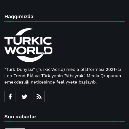
Haqqımızda
"Türk Dünyası" (Turkic.World) media platforması 2021-ci
ildə Trend BİA və Türkiyənin "Albayrak" Media Qrupunun
əməkdaşlığı nəticəsində fəaliyyətə başlayıb.
Son xəbərlər