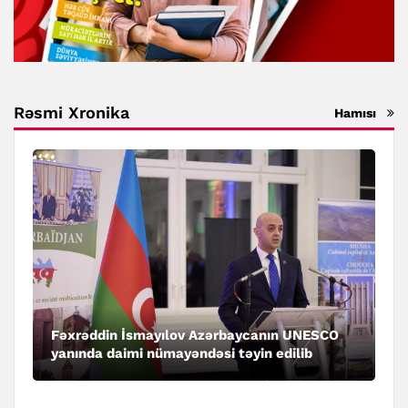
Rəsmi Xronika
Hamısı
Fəxrəddin İsmayılov Azərbaycanın UNESCO
yanında daimi nümayəndəsi təyin edilib