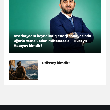
Azərbaycanı beynəlxalq enerji sənayesində
uğurla təmsil edən mütəxəssis – Hüseyn
Hacıyev kimdir?
Odissey kimdir?