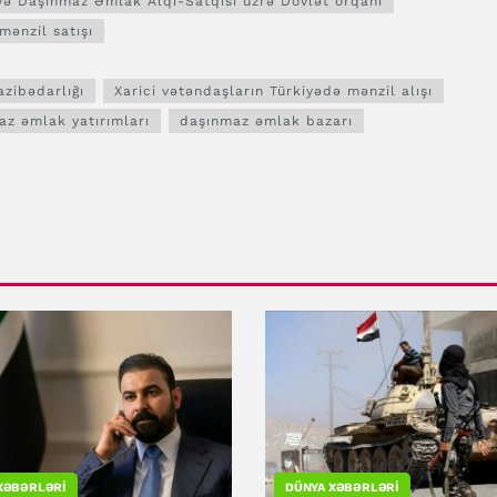
və Daşınmaz Əmlak Alqı-Satqısı üzrə Dövlət orqanı
mənzil satışı
azibədarlığı
Xarici vətəndaşların Türkiyədə mənzil alışı
z əmlak yatırımları
daşınmaz əmlak bazarı
XƏBƏRLƏRI
DÜNYA XƏBƏRLƏRI