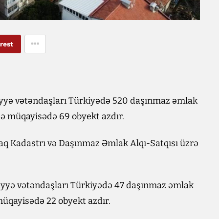
rest
iyyə vətəndaşları Türkiyədə 520 daşınmaz əmlak
 ilə müqayisədə 69 obyekt azdır.
aq Kadastrı və Daşınmaz Əmlak Alqı-Satqısı üzrə
iyyə vətəndaşları Türkiyədə 47 daşınmaz əmlak
ə müqayisədə 22 obyekt azdır.