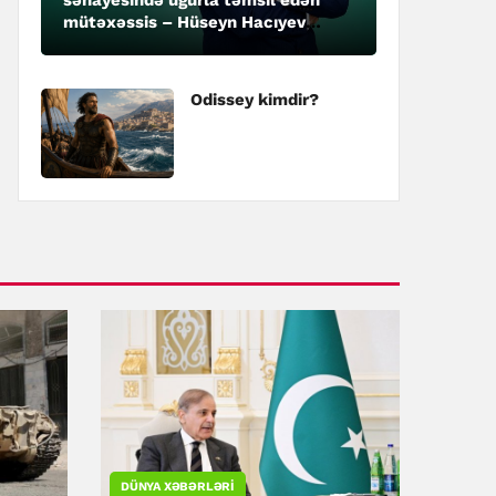
mütəxəssis – Hüseyn Hacıyev
kimdir?
Odissey kimdir?
DÜNYA XƏBƏRLƏRI