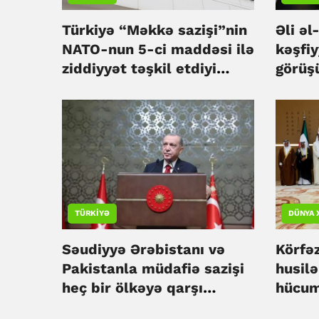
Türkiyə “Məkkə sazişi”nin
Əli əl
NATO-nun 5-ci maddəsi ilə
kəşfiy
ziddiyyət təşkil etdiyi
görüş
iddialarını təkzib edib
TÜRKIYƏ
DÜNYA 
Səudiyyə Ərəbistanı və
Körfə
Pakistanla müdafiə sazişi
husil
heç bir ölkəyə qarşı
hücum
yönəlməyib - Rəcəb Tayyib