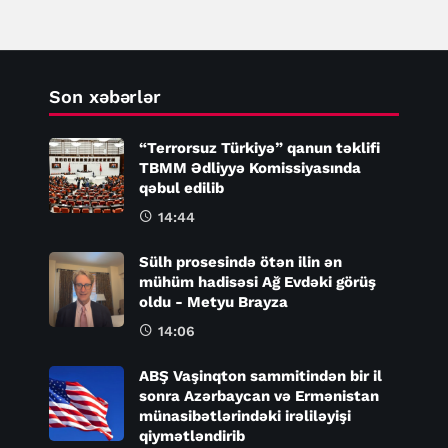
Son xəbərlər
“Terrorsuz Türkiyə” qanun təklifi
TBMM Ədliyyə Komissiyasında
qəbul edilib
14:44
Sülh prosesində ötən ilin ən
mühüm hadisəsi Ağ Evdəki görüş
oldu - Metyu Brayza
14:06
ABŞ Vaşinqton sammitindən bir il
sonra Azərbaycan və Ermənistan
münasibətlərindəki irəliləyişi
qiymətləndirib