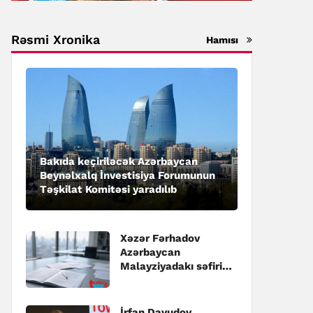
Rəsmi Xronika
Hamısı
Bakıda keçiriləcək Azərbaycan
Beynəlxalq İnvestisiya Forumunun
Təşkilat Komitəsi yaradılıb
Xəzər Fərhadov
Azərbaycan
Malayziyadakı səfiri
təyin edilib
İrfan Davudov