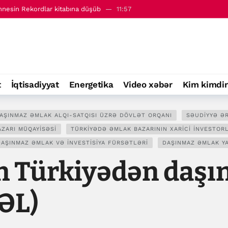
innesin Rekordlar kitabına düşüb
11:57
BMM Ədliyyə Komissiyasında qəbul edilib
14:44
t
İqtisadiyyat
Energetika
Video xəbər
Kim kimdir
DAŞINMAZ ƏMLAK ALQI-SATQISI ÜZRƏ DÖVLƏT ORQANI
SƏUDIYYƏ ƏR
AZARI MÜQAYISƏSI
TÜRKIYƏDƏ ƏMLAK BAZARININ XARICI INVESTOR
DAŞINMAZ ƏMLAK VƏ INVESTISIYA FÜRSƏTLƏRI
DAŞINMAZ ƏMLAK YA
in Türkiyədən daş
ZƏL)