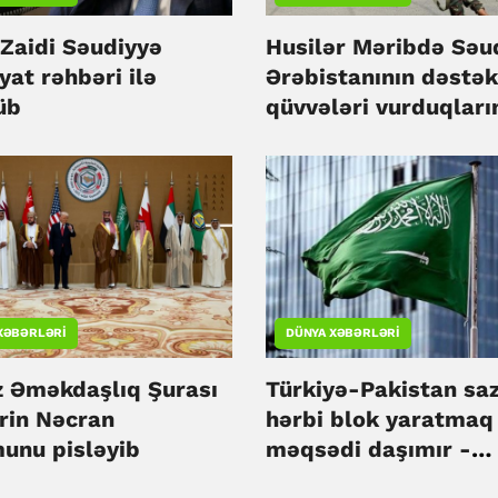
-Zaidi Səudiyyə
Husilər Məribdə Səu
yat rəhbəri ilə
Ərəbistanının dəstək
üb
qüvvələri vurduqları
iddia ediblər
XƏBƏRLƏRI
DÜNYA XƏBƏRLƏRI
z Əməkdaşlıq Şurası
Türkiyə-Pakistan saz
ərin Nəcran
hərbi blok yaratmaq
unu pisləyib
məqsədi daşımır -
Səudiyyə Ərəbistanı