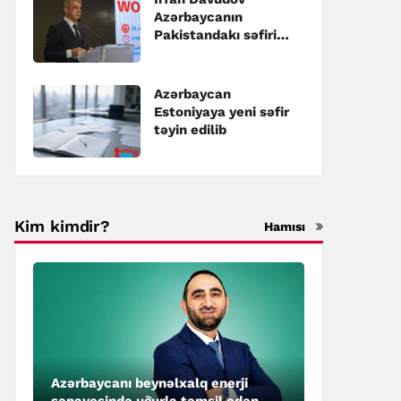
Azərbaycanın
Pakistandakı səfiri
təyin edilib
Azərbaycan
Estoniyaya yeni səfir
təyin edilib
Kim kimdir?
Hamısı
Azərbaycanı beynəlxalq enerji
sənayesində uğurla təmsil edən