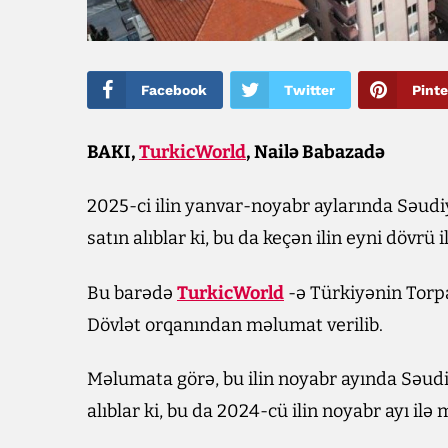
Facebook
Twitter
Pinte
BAKI,
TurkicWorld
, Nailə Babazadə
2025-ci ilin yanvar-noyabr aylarında Səud
satın alıblar ki, bu da keçən ilin eyni dövrü
Bu barədə
TurkicWorld
-ə Türkiyənin Torp
Dövlət orqanından məlumat verilib.
Məlumata görə, bu ilin noyabr ayında Səud
alıblar ki, bu da 2024-cü ilin noyabr ayı il