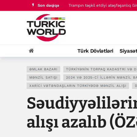
Son dəqiqə
Trampın təşkil etdiyi atəşfəşanlıq G
“Terrorsuz Türkiyə” qanun təklifi T
Türk Dövlətləri
Siyasə
ƏMLAK BAZARI
TÜRKIYƏNIN TORPAQ KADASTRI VƏ 
MƏNZIL SATIŞI
2024 VƏ 2025-CI ILLƏRIN MƏNZIL B
XARICI VƏTƏNDAŞLARIN TÜRKIYƏDƏ MƏNZIL ALIŞI
Səudiyyəlilər
alışı azalıb (Ö