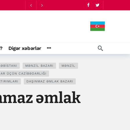
?
Digər xəbərlər
ƏBISTANI
MƏNZIL BAZARI
MƏNZIL
LAR ÜÇÜN CAZIBƏDARLIĞI
TIRIMLARI
DAŞINMAZ ƏMLAK BAZARI
ınmaz əmlak