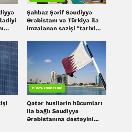
diyyə
Şahbaz Şərif Səudiyyə
lədiyi
Ərəbistanı və Türkiyə ilə
nı
imzalanan sazişi "tarixi
razılaşma" adlandırıb
DÜNYA XƏBƏRLƏRI
işi
Qətər husilərin hücumları
ilə bağlı Səudiyyə
Ərəbistanına dəstəyini
ifadə edib