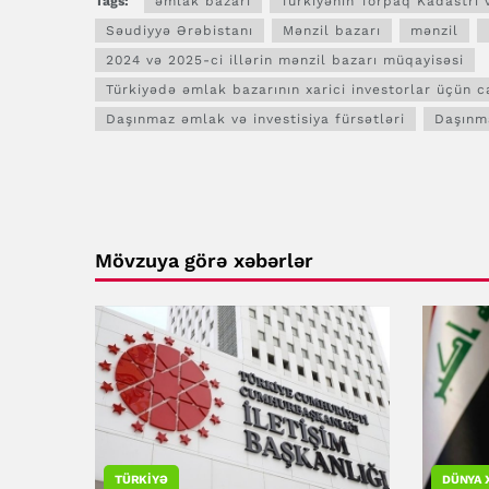
Tags:
əmlak bazarı
Türkiyənin Torpaq Kadastrı 
Səudiyyə Ərəbistanı
Mənzil bazarı
mənzil
2024 və 2025-ci illərin mənzil bazarı müqayisəsi
Türkiyədə əmlak bazarının xarici investorlar üçün c
Daşınmaz əmlak və investisiya fürsətləri
Daşınma
Mövzuya görə xəbərlər
TÜRKIYƏ
DÜNYA 