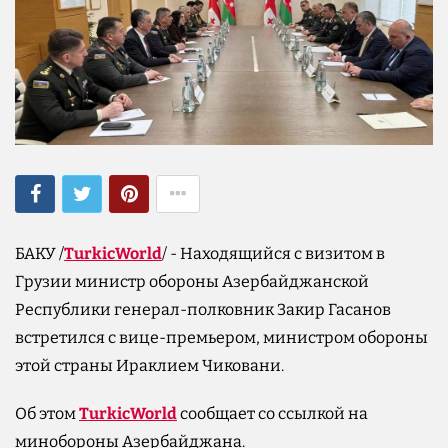
БАКУ /
TurkicWorld
/ - Находящийся с визитом в
Грузии министр обороны Азербайджанской
Республики генерал-полковник Закир Гасанов
встретился с вице-премьером, министром обороны
этой страны Ираклием Чиковани.
Об этом
TurkicWorld
сообщает со ссылкой на
минобороны Азербайджана.