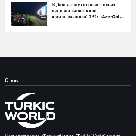
В Дашкесане состоялся показ
национального кино,
организованный ЗАО «AzerGold»
и Baku Media Center
О нас